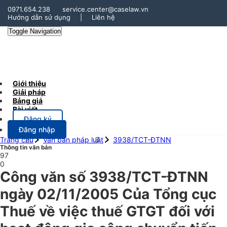
0971.654.238
service.center@caselaw.vn
Hướng dẫn sử dụng
|
Liên hệ
Toggle Navigation
Giới thiệu
Giải pháp
Bảng giá
Bài viết
Đăng ký
Đăng nhập
Trang chủ
Văn bản pháp luật
3938/TCT-ĐTNN
Thông tin văn bản
97
0
Công văn số 3938/TCT-ĐTNN
ngày 02/11/2005 Của Tổng cục
Thuế về việc thuế GTGT đối với