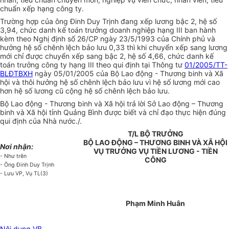
chuẩn xếp hạng công ty.
Trường hợp của ông Đinh Duy Trịnh đang xếp lương bậc 2, hệ số
3,94, chức danh kế toán trưởng doanh nghiệp hạng III ban hành
kèm theo Nghị định số 26/CP ngày 23/5/1993 của Chính phủ và
hưởng hệ số chênh lệch bảo lưu 0,33 thì khi chuyển xếp sang lương
mới chỉ được chuyển xếp sang bậc 2, hệ số 4,66, chức danh kế
toán trưởng công ty hạng III theo qui định tại Thông tư
01/2005/TT-
BLĐTBXH
ngày 05/01/2005 của Bộ Lao động - Thương binh và Xã
hội và thôi hưởng hệ số chênh lệch bảo lưu vì hệ số lương mới cao
hơn hệ số lương cũ cộng hệ số chênh lệch bảo lưu.
Bộ Lao động - Thương binh và Xã hội trả lời Sở Lao động – Thương
binh và Xã hội tỉnh Quảng Bình được biết và chỉ đạo thực hiện đúng
qui định của Nhà nước./.
T/L BỘ TRƯỞNG
BỘ LAO ĐỘNG – THƯƠNG BINH VÀ XÃ HỘI
Nơi nhận:
VỤ TRƯỞNG VỤ TIỀN LƯƠNG - TIỀN
- Như trên
CÔNG
- Ông Đinh Duy Trịnh
- Lưu VP, Vụ TL(3)
Phạm Minh Huân
Nội dung VB