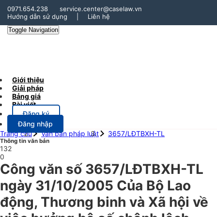
0971.654.238
service.center@caselaw.vn
Hướng dẫn sử dụng
|
Liên hệ
Toggle Navigation
Giới thiệu
Giải pháp
Bảng giá
Bài viết
Đăng ký
Đăng nhập
Trang chủ
Văn bản pháp luật
3657/LĐTBXH-TL
Thông tin văn bản
132
0
Công văn số 3657/LĐTBXH-TL
ngày 31/10/2005 Của Bộ Lao
động, Thương binh và Xã hội về