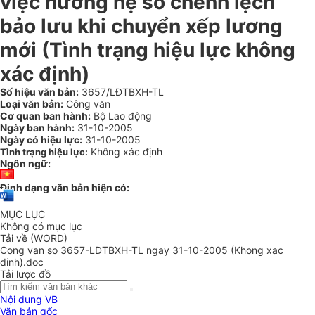
việc hưởng hệ số chênh lệch
bảo lưu khi chuyển xếp lương
mới (Tình trạng hiệu lực không
xác định)
Số hiệu văn bản:
3657/LĐTBXH-TL
Loại văn bản:
Công văn
Cơ quan ban hành:
Bộ Lao động
Ngày ban hành:
31-10-2005
Ngày có hiệu lực:
31-10-2005
Không xác định
Tình trạng hiệu lực:
Ngôn ngữ:
Định dạng văn bản hiện có:
MỤC LỤC
Không có mục lục
Tải về (WORD)
Cong van so 3657-LDTBXH-TL ngay 31-10-2005 (Khong xac
dinh).doc
Tải lược đồ
Nội dung VB
Văn bản gốc