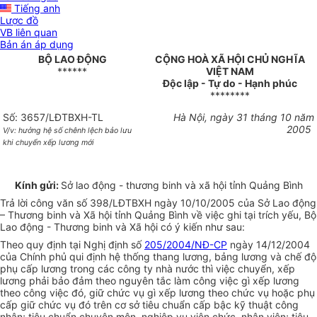
Tiếng anh
Lược đồ
VB liên quan
Bản án áp dụng
BỘ LAO ĐỘNG
CỘNG HOÀ XÃ HỘI CHỦ NGHĨA
******
VIỆT NAM
Độc lập - Tự do - Hạnh phúc
********
Số: 3657/LĐTBXH-TL
Hà Nội, ngày 31 tháng 10 năm
2005
V/v: hưởng hệ số chênh lệch bảo lưu
khi chuyển xếp lương mới
Kính gửi:
Sở lao động - thương binh và xã hội tỉnh Quảng Bình
Trả lời công văn số 398/LĐTBXH ngày 10/10/2005 của Sở Lao động
– Thương binh và Xã hội tỉnh Quảng Bình về việc ghi tại trích yếu, Bộ
Lao động - Thương binh và Xã hội có ý kiến như sau:
Theo quy định tại Nghị định số
205/2004/NĐ-CP
ngày 14/12/2004
của Chính phủ qui định hệ thống thang lương, bảng lương và chế độ
phụ cấp lương trong các công ty nhà nước thì việc chuyển, xếp
lương phải bảo đảm theo nguyên tắc làm công việc gì xếp lương
theo công việc đó, giữ chức vụ gì xếp lương theo chức vụ hoặc phụ
cấp giữ chức vụ đó trên cơ sở tiêu chuẩn cấp bậc kỹ thuật công
nhân; tiêu chuẩn chuyên môn, nghiệp vụ viên chức, nhân viên; tiêu