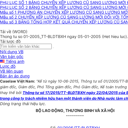
PHỤ LỤC SỐ 1 BẢNG CHUYỂN XẾP LƯƠNG CŨ SANG LƯƠNG MỚI Đ
PHỤ LỤC SỐ 2 BẢNG CHUYỂN XẾP LƯƠNG CŨ SANG LƯƠNG MỚI Đ
Mẫu số 1 PHƯƠNG ÁN CHUYỂN XẾP LƯƠNG CŨ SANG LƯƠNG MỚ
Mẫu số 2 CHUYỂN XẾP LƯƠNG CŨ SANG LƯƠNG MỚI ĐỐI VỚI TỔ
Mẫu số 3 BẢNG TỔNG HỢP KẾT QUẢ CHUYỂN XẾP LƯƠNG CŨ SA
Tải về (WORD)
Thong tu so 01-2005_TT-BLDTBXH ngay 05-01-2005 (Het hieu luc)
Tải lược đồ
Nội dung VB
Văn bản gốc
Tiếng anh
Lược đồ
VB liên quan
Bản án áp dụng
Caselaw Việt Nam:
“Kể từ ngày 10-06-2015, Thông tư số 01/2005/TT-
giám đốc, Giám đốc, Phó Tổng giám đốc, Phó Giám đốc, Kế toán trưởng 
thay thế bởi
Thông tư số 17/2015/TT-BLĐTBXH ngày 22/04/2015 của Bộ 
trong công ty trách nhiệm hữu hạn một thành viên do Nhà nước làm chủ
Dòng trạng thái hiệu lực.
BỘ LAO ĐỘNG, THƯƠNG BINH VÀ XÃ HỘI
---------
Số:
01/2005/TT-BLĐTBXH