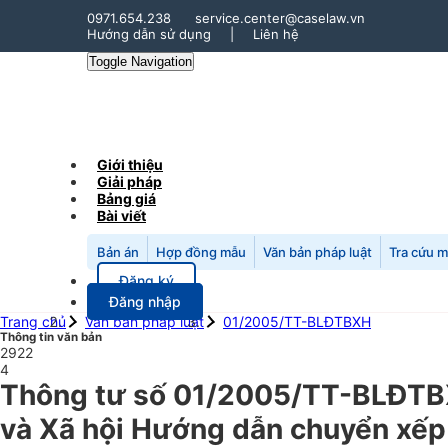
0971.654.238
service.center@caselaw.vn
Hướng dẫn sử dụng
|
Liên hệ
Toggle Navigation
Giới thiệu
Giải pháp
Bảng giá
Bài viết
Bản án
Hợp đồng mẫu
Văn bản pháp luật
Tra cứu 
Đăng ký
Đăng nhập
Trang chủ
Văn bản pháp luật
01/2005/TT-BLĐTBXH
Thông tin văn bản
2922
4
Thông tư số 01/2005/TT-BLĐTBX
và Xã hội Hướng dẫn chuyển xếp 