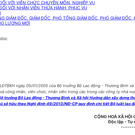
ỐI VỚI VIÊN CHỨC CHUYÊN MÔN, NGHIỆP VỤ
ỐI VỚI NHÂN VIÊN THỪA HÀNH, PHỤC VỤ
I
NG GIÁM ĐỐC, GIÁM ĐỐC, PHÓ TỔNG GIÁM ĐỐC, PHÓ GIÁM ĐỐC,
NG LƯƠNG MỚI
.doc
BLĐTBXH ngày 05/01/2005 của Bộ trưởng Bộ Lao động - Thương Binh và 
và công nhân, viên chức, nhân viên trong các trong các công ty nhà nư
trưởng Bộ Lao động - Thương Binh và Xã hội Hướng dẫn xây dựng than
 sở hữu theo Nghị định 49/2013/NĐ-CP quy định chi tiết Bộ luật lao đ
CỘNG HOÀ XÃ HỘI 
Độc lập - Tự
------