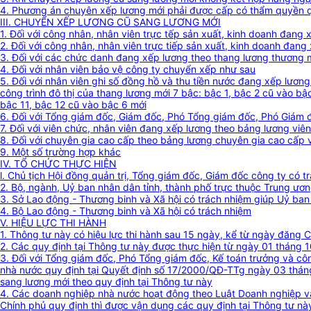
4. Phương án chuyên xếp lương mới phải được cấp có thẩm quyền qu
III. CHUYỂN XẾP LƯƠNG CŨ SANG LƯƠNG MỚI
1. Đối với công nhân, nhân viên trực tếp sản xuất, kinh doanh đan
2. Đối với công nhân, nhân viên trực tiếp sản xuất, kinh doanh đan
3. Đối với các chức danh đang xếp lương theo thang lương thương 
4. Đối với nhân viên bảo vệ công ty chuyển xếp như sau
5. Đối với nhân viên ghi số đồng hồ và thu tiền nước đang xếp lươ
công trình đô thị của thang lương mới 7 bậc: bậc 1, bậc 2 cũ vào bậ
bậc 11, bậc 12 cũ vào bậc 6 mới
6. Đối với Tổng giám đốc, Giám đốc, Phó Tổng giám đốc, Phó Giám 
7. Đối với viên chức, nhân viên đang xếp lương theo bảng lương vi
8. Đối với chuyên gia cao cấp theo bảng lương chuyên gia cao cấp 
9. Một số trường hợp khác
IV. TỔ CHỨC THỰC HIỆN
l. Chủ tịch Hội đồng quản trị, Tổng giám đốc, Giám đốc công ty có t
2. Bộ, ngành, Uỷ ban nhân dân tỉnh, thành phố trực thuộc Trung ươ
3. Sở Lao động - Thương binh và Xã hội có trách nhiệm giúp Uỷ ban
4. Bộ Lao động - Thương binh và Xã hội có trách nhiệm
V. HIỆU LỰC THI HÀNH
1. Thông tư này có hiệu lực thi hành sau 15 ngày, kể từ ngày đăng 
2. Các quy định tại Thông tư này được thực hiện từ ngày 01 tháng
3. Đối với Tổng giám đốc, Phó Tổng giám đốc, Kế toán trưởng và côn
nhà nước quy định tại Quyết định số 17/2000/QĐ-TTg ngày 03 thá
sang lương mới theo quy định tại Thông tư này
4. Các doanh nghiệp nhà nước hoạt động theo Luật Doanh nghiệp v
Chính phủ quy định thì được vận dụng các quy định tại Thông tư nà