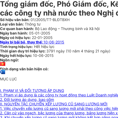
Tổng giám đốc, Phó Giám đốc, Kế
các công ty nhà nước theo Nghị
Số hiệu văn bản:
01/2005/TT-BLĐTBXH
Loại văn bản:
Thông tư
Cơ quan ban hành:
Bộ Lao động – Thương binh và Xã hội
Ngày ban hành:
05-01-2005
Ngày có hiệu lực:
22-01-2005
Ngày bị bãi bỏ, thay thế:
10-06-2015
Hết hiệu lực
Tình trạng hiệu lực:
Thời gian duy trì hiệu lực:
3791 ngày
(
10 năm
4 tháng
21 ngày
)
Ngày hết hiệu lực:
10-06-2015
Ngôn ngữ:
Định dạng văn bản hiện có:
MỤC LỤC
I. PHẠM VI VÀ ĐỐI TƯỢNG ÁP DỤNG
1. Phạm vi áp dụng là các công ty hoạt động theo Luật Doanh nghi
2. Đối tượng áp dụng, bao gồm
II. NGUYÊN TẮC CHUYỂN XẾP LƯƠNG CŨ SANG LƯƠNG MỚI
1. Việc chuyển xếp lương cũ sang lương mới phải theo công việc hi
2. Căn cứ vào ngạch, bậc lương của thang lương, bảng lương hiện 
3. Khi chuyển xếp lương cũ sang lương mới không kết hợp nâng ng