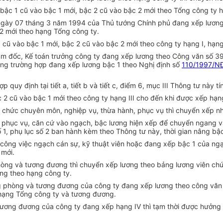
 bậc 1 cũ vào bậc 1 mới, bậc 2 cũ vào bậc 2 mới theo Tổng công ty h
 ngày 07 tháng 3 năm 1994 của Thủ tướng Chính phủ đang xếp lương
 2 mới theo hạng Tổng công ty.
1 cũ vào bậc 1 mới, bậc 2 cũ vào bậc 2 mới theo công ty hạng I, hạng I
iám đốc, Kế toán trưởng công ty đang xếp lương theo Công văn số 
hững trường hợp đang xếp lương bậc 1 theo Nghị định số
110/1997/N
 quy định tại tiết a, tiết b và tiết c, điểm 6, mục III Thông tư này 
c 2 cũ vào bậc 1 mới theo công ty hạng III cho đến khi được xếp hạn
ên chức chuyên môn, nghiệp vụ, thừa hành, phục vụ thì chuyển xếp n
h, phục vụ, căn cứ vào ngạch, bậc lương hiện xếp để chuyển ngang
 1, phụ lục số 2 ban hành kèm theo Thông tư này, thời gian nâng bậ
công việc ngạch cán sự, kỹ thuật viên hoặc đang xếp bậc 1 của ngạ
 mới.
òng và tương đương thì chuyển xếp lương theo bảng lương viên chức
ng theo hạng công ty.
ng phòng và tương đương của công ty đang xếp lương theo công vă
hạng Tổng công ty và tương đương.
tương đương của công ty đang xếp hạng IV thì tạm thời được hưởng