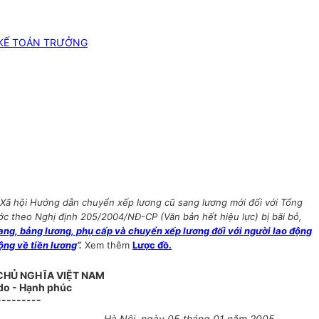
 KẾ TOÁN TRƯỞNG
Xã hội Hướng dẫn chuyển xếp lương cũ sang lương mới đối với Tổng
ớc theo Nghị định 205/2004/NĐ-CP (Văn bản hết hiệu lực) bị bãi bỏ,
g, bảng lương, phụ cấp và chuyển xếp lương đối với người lao động
ộng về tiền lương
”.
Xem thêm
Lược đồ.
CHỦ NGHĨA VIỆT NAM
 do - Hạnh phúc
---------
Hà Nội, ngày 05 tháng 01 năm 2005