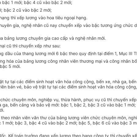
o bậc 1 mới; bậc 4 cũ vào bậc 2 mới;
i; bậc 2 cũ vào bậc 2 mới;
i hạng thì xếp lương vào hoa tiêu ngoại hạng.
huyên gia, nghệ nhân cũ nay chuyển xếp vào bậc tương ứng chức d
 bảng lương chuyên gia cao cấp và nghệ nhân mới.
ại cũ thì chuyển xếp như sau:
dầu của thang lương mới 6 bậc theo quy định tại điểm 1, Mục III T
g hóa của bảng lương công nhân viên thương mại và công nhân bốc 
 bậc 5 mới.
ật tự tại các điểm sinh hoạt văn hóa công cộng, bến xe, nhà ga, bế
 bán vé, bảo vệ trật tự tại các điểm sinh hoạt văn hóa công cộng, 
 chức chuyên môn, nghiệp vụ, thừa hành, phục vụ cũ thì chuyển xếp
à ga, bến cảng và bảo vệ mới: bậc 1, bậc 2, bậc 3 cũ vào bậc 1 mới;
ới.
ng theo nhân viên văn thư của bảng lương viên chức chuyên môn, ngh
c 1 mới; bậc 3, bậc 4 cũ vào bậc 2 mới; bậc 5, bậc 6 cũ vào bậc 3 m
đốc, Kế toán trưởng đang xếp lương theo hạng công ty thì chuyển x