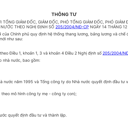
THÔNG TƯ
TỔNG GIÁM ĐỐC, GIÁM ĐỐC, PHÓ TỔNG GIÁM ĐỐC, PHÓ GIÁM 
 NƯỚC THEO NGHỊ ĐỊNH SỐ
205/2004/NĐ-CP
NGÀY 14 THÁNG 12
của Chính phủ quy định hệ thống thang lương, bảng lương và chế đ
mới như sau:
heo Điều 1, khoản 1, 3 và khoản 4 Điều 2 Nghị định số
205/2004/N
ệp nhà nước, bao gồm:
hà nước năm 1995 và Tổng công ty do Nhà nước quyết định đầu tư v
 theo mô hình công ty mẹ - công ty con);
ước quyết định đầu tư và thành lập.