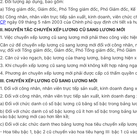
2. Đối tượng áp dụng, bao gồm:
a) Tổng giám đốc, Giám đốc, Phó Tổng giám đốc, Phó Giám đốc, Kế 
b) Công nhân, nhân viên trực tiếp sản xuất, kinh doanh, viên chức 
CP
ngày 09 tháng 5 năm 2003 của Chính phủ quy định chi tiết và hư
II. NGUYÊN TẮC CHUYỂN XẾP LƯƠNG CŨ SANG LƯƠNG MỚI
1. Việc chuyển xếp lương cũ sang lương mới phải theo công việc hi
Căn cứ để chuyển xếp lương cũ sang lương mới đối với công nhân, nhâ
vụ; đối với Tổng giám đốc, Giám đốc, Phó Tổng giám đốc, Phó Giám 
2. Căn cứ vào ngạch, bậc lương của thang lương, bảng lương hiện 
3. Khi chuyển xếp lương cũ sang lương mới không kết hợp nâng ngạ
4. Phương án chuyên xếp lương mới phải được cấp có thẩm quyền qu
III. CHUYỂN XẾP LƯƠNG CŨ SANG LƯƠNG MỚI
1. Đối với công nhân, nhân viên trực tếp sản xuất, kinh doanh đan
2. Đối với công nhân, nhân viên trực tiếp sản xuất, kinh doanh đan
a) Đối với chức danh có số bậc lương cũ bằng số bậc trong bảng lư
b) Đối với chức danh có số bậc lương cũ ít hơn số bậc trong bảng 
vào bậc lương mới cao hơn liền kề;
c) Đối với các chức danh theo bảng lương hoa tiêu chuyển xếp lươn
- Hoa tiêu bậc 1, bậc 2 cũ chuyển vào hoa tiêu hạng III: bậc 1 cũ và