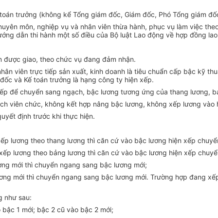
toán trưởng (không kể Tổng giám đốc, Giám đốc, Phó Tổng giám đốc
chuyên môn, nghiệp vụ và nhân viên thừa hành, phục vụ làm việc the
ớng dẫn thi hành một số điều của Bộ luật Lao động về hợp đồng lao
ện được giao, theo chức vụ đang đảm nhận.
n viên trực tiếp sản xuất, kinh doanh là tiêu chuẩn cấp bậc kỹ thuậ
đốc và Kế toán trưởng là hạng công ty hiện xếp.
xếp để chuyển sang ngạch, bậc lương tương ứng của thang lương, b
ch viên chức, không kết hợp nâng bậc lương, không xếp lương vào 
yết định trước khi thực hiện.
g xếp lương theo thang lương thì căn cứ vào bậc lương hiện xếp chu
g xếp lương theo bảng lương thì căn cứ vào bậc lương hiện xếp chuy
ơng mới thì chuyển ngang sang bậc lương mới;
lương mới thì chuyển ngang sang bậc lương mới. Trường hợp đang xếp
g như sau:
o bậc 1 mới; bậc 2 cũ vào bậc 2 mới;