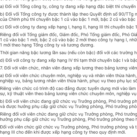
a) Đối với Tổng công ty, công ty đang xếp hạng đặc biệt thì chuyển
b) Đối vối Tổng công ty được thành lập theo Quyết định số 90/TTg
của Chính phủ thì chuyển bậc 1 cũ vào bậc 1 mới, bậc 2 cũ vào bậc
c) Đối với công ty đang xếp hạng I, hạng II, hạng III thì chuyển bậc 
Riêng đối với Tổng giám đốc, Giám đốc, Phó Tổng giám đốc, Phó G
1 cũ vào bậc 1 mới, bậc 2 cũ vào bậc 2 mới theo công ty hạng I, n
1 mới theo hạng Tổng công ty và tương đương.
Thời gian nâng bậc lương lần sau (nếu còn bậc) đối với các trường hợp
d) Đối với công ty đang xếp hạng IV thì tạm thời chuyển bậc l và bậ
7. Đối với viên chức, nhân viên đang xếp lương theo bảng lương vi
a) Đối với viên chức chuyên môn, nghiệp vụ và nhân viên thừa hàn
nghiệp vụ, bảng lương nhân viên thừa hành, phục vụ theo phụ lục số
Riêng viên chức có trình độ cao đẳng được tuyển dụng mới vào làm 
sự, kỹ thuật viên theo bảng lương viên chức chuyên môn, nghiệp vụ
b) Đối với viên chức đang giữ chức vụ Trưởng phòng, Phó trưởng ph
và được hưởng phụ cấp giữ chức vụ Trưởng phòng, Phó trưởng phò
Riêng đối với viên chức đang giữ chức vụ Trưởng phòng, Phó trưở
hưởng phụ cấp giữ chức vụ Trưởng phòng, Phó trưởng phòng theo 
Đối với viên chức giữ chức vụ Trưởng phòng, Phó trưởng phòng và 
hạng III cho đến khi được xếp hạng công ty theo quy định mới.