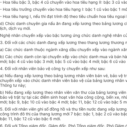
- Hoa tiêu bậc 3, bậc 4 cũ chuyển vào hoa tiêu hạng II: bậc 3 cũ và
- Hoa tiêu trưởng chuyển vào hoa tiêu hạng I: bậc 1 cũ vào bậc 1 mớ
- Hoa tiêu hạng I, nếu thi đạt trình độ theo tiêu chuẩn hoa tiêu ngoạ
d) Chức danh chuyên gia nấu ăn đang xếp lương theo bảng lương c
lịch, dịch vụ mới.
Nghệ nhân chuyển xếp vào bậc tương ứng chức danh nghệ nhân của
3. Đối với các chức danh đang xếp lương theo thang lương thương m
a) Các chức danh thuộc ngành xăng dầu chuyển xếp vào ngành xăng 
b) Các chức danh còn lại chuyển xếp vào chức danh mua và bán hàn
mới; bậc 4 cũ vào bậc 3 mới; bậc 5 cũ vào bậc 4 mới; bậc 6 cũ vào
4. Đối với nhân viên bảo vệ công ty chuyển xếp như sau:
a) Nếu đang xếp lương theo bảng lương nhân viên bán vé, bảo vệ tr
chuyển xếp vào chức danh nhân viên bảo vệ của bảng lương nhân viên
Thông tư này;
b) Nếu đang xếp lương theo nhân viên văn thư của bảng lương viên
bảo vệ trật tự tại các điểm sinh hoạt văn hóa công cộng, bến xe, nh
mới; bậc 9, bậc 10 cũ vào bậc 4 mới; bậc 11, bậc 12 cũ vào bậc 5 m
5. Đối với nhân viên ghi số đồng hồ và thu tiền nước đang xếp lươ
công trình đô thị của thang lương mới 7 bậc: bậc 1, bậc 2 cũ vào bậ
bậc 11, bậc 12 cũ vào bậc 6 mới.
6. Đối với Tổng giám đốc, Giám đốc, Phó Tổng giám đốc, Phó Giám 