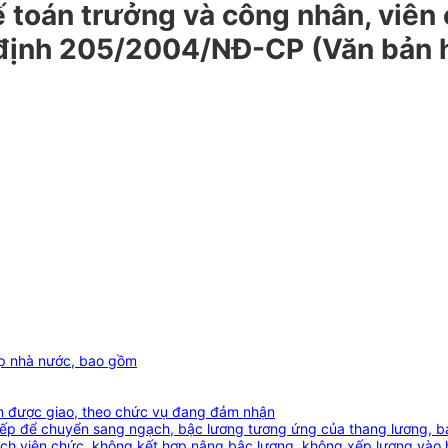
 toán trưởng và công nhân, viên 
 định 205/2004/NĐ-CP (Văn bản h
ệp nhà nước, bao gồm
ện được giao, theo chức vụ đang đảm nhận
xếp để chuyển sang ngạch, bậc lương tương ứng của thang lương, b
ạch viên chức, không kết hợp nâng bậc lương, không xếp lương vào