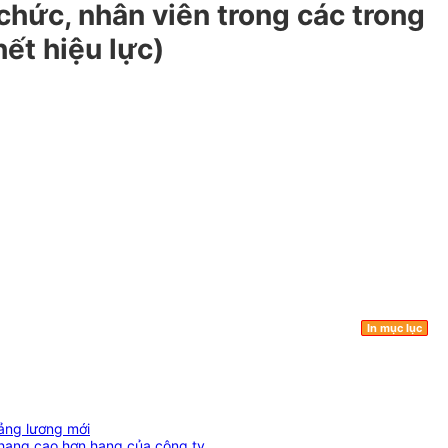
chức, nhân viên trong các trong
ết hiệu lực)
In mục lục
ảng lương mới
 hạng cao hơn hạng của công ty