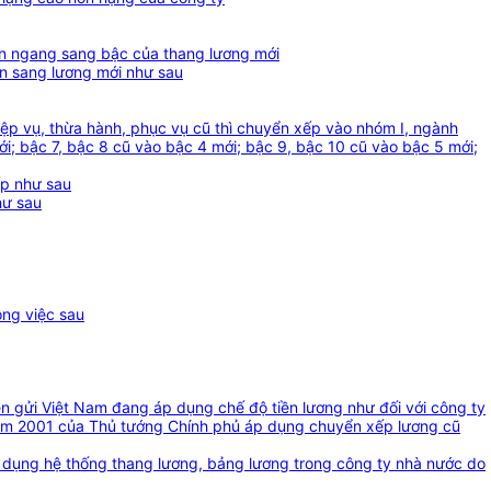
yển ngang sang bậc của thang lương mới
ển sang lương mới như sau
iệp vụ, thừa hành, phục vụ cũ thì chuyển xếp vào nhóm I, ngành
ới; bậc 7, bậc 8 cũ vào bậc 4 mới; bậc 9, bậc 10 cũ vào bậc 5 mới;
ếp như sau
hư sau
ông việc sau
ền gửi Việt Nam đang áp dụng chế độ tiền lương như đối với công ty
ăm 2001 của Thủ tướng Chính phủ áp dụng chuyển xếp lương cũ
 dụng hệ thống thang lương, bảng lương trong công ty nhà nước do