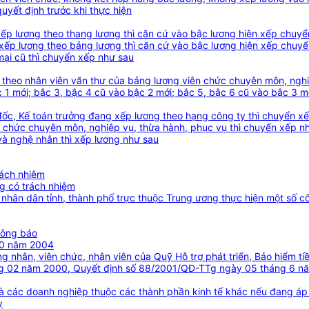
yết định trước khi thực hiện
g xếp lương theo thang lương thì căn cứ vào bậc lương hiện xếp chu
g xếp lương theo bảng lương thì căn cứ vào bậc lương hiện xếp chuy
mại cũ thì chuyển xếp như sau
ng theo nhân viên văn thư của bảng lương viên chức chuyên môn, ngh
c 1 mới; bậc 3, bậc 4 cũ vào bậc 2 mới; bậc 5, bậc 6 cũ vào bậc 3 m
đốc, Kế toán trưởng đang xếp lương theo hạng công ty thì chuyển x
ên chức chuyên môn, nghiệp vụ, thừa hành, phục vụ thì chuyển xếp n
và nghệ nhân thì xếp lương như sau
rách nhiệm
ng có trách nhiệm
 nhân dân tỉnh, thành phố trực thuộc Trung ương thực hiện một số c
Công báo
 10 năm 2004
g nhân, viên chức, nhân viên của Quỹ Hỗ trợ phát triển, Bảo hiểm ti
ng 02 năm 2000, Quyết định số 88/2001/QĐ-TTg ngày 05 tháng 6 n
à các doanh nghiệp thuộc các thành phần kinh tế khác nếu đang áp
y