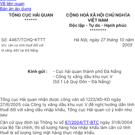
VB liên quan
Bản án áp dụng
TỔNG CỤC HẢI QUAN
CỘNG HOÀ XÃ HỘI CHỦ NGHĨA
******
VIỆT NAM
Độc lập - Tự do - Hạnh phúc
********
Số: 4467/TCHQ-KTTT
Hà Nội, ngày 27 tháng 10 năm
2005
V/v: căn cứ tính thuế đối với
lô xăng A92 tại Đà Nẵng
Kính gửi :
- Cục hải quan thành phố Đà Nẵng
- Công ty xăng dầu khu vực V
(Số 1 Lê Quý Đôn – Đà Nẵng)
Tổng cục Hải quan nhận được công văn số 1222/XD-KD ngày
27/6/2005 của Công ty xăng dầu khu vực V đề nghị hướng dẫn tính
thuế đối với xăng dầu nhập khẩu, Tổng cục Hải quan có ý kiến như
sau:
Căn cứ quy định tại Thông tư số
87/2004/TT-BTC
ngày 31/8/2004
của Bộ Tài chính, thì số lượng hàng hóa nhập khẩu làm căn cứ tính
thuế là số lượng từng mặt hàng thực nhập khẩu.