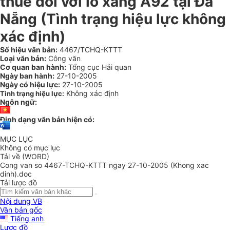
thuế đối với lô xăng A92 tại Đà
Nẵng (Tình trạng hiệu lực không
xác định)
Số hiệu văn bản:
4467/TCHQ-KTTT
Loại văn bản:
Công văn
Cơ quan ban hành:
Tổng cục Hải quan
Ngày ban hành:
27-10-2005
Ngày có hiệu lực:
27-10-2005
Không xác định
Tình trạng hiệu lực:
Ngôn ngữ:
Định dạng văn bản hiện có:
MỤC LỤC
Không có mục lục
Tải về (WORD)
Cong van so 4467-TCHQ-KTTT ngay 27-10-2005 (Khong xac
dinh).doc
Tải lược đồ
Nội dung VB
Văn bản gốc
Tiếng anh
Lược đồ