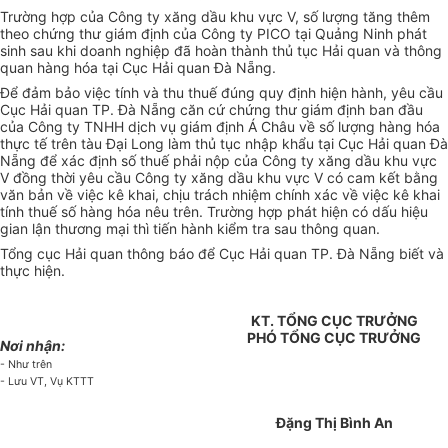
Trường hợp của Công ty xăng dầu khu vực V, số lượng tăng thêm
theo chứng thư giám định của Công ty PICO tại Quảng Ninh phát
sinh sau khi doanh nghiệp đã hoàn thành thủ tục Hải quan và thông
quan hàng hóa tại Cục Hải quan Đà Nẵng.
Để đảm bảo việc tính và thu thuế đúng quy định hiện hành, yêu cầu
Cục Hải quan TP. Đà Nẵng căn cứ chứng thư giám định ban đầu
của Công ty TNHH dịch vụ giám định Á Châu về số lượng hàng hóa
thực tế trên tàu Đại Long làm thủ tục nhập khẩu tại Cục Hải quan Đà
Nẵng để xác định số thuế phải nộp của Công ty xăng dầu khu vực
V đồng thời yêu cầu Công ty xăng dầu khu vực V có cam kết bằng
văn bản về việc kê khai, chịu trách nhiệm chính xác về việc kê khai
tính thuế số hàng hóa nêu trên. Trường hợp phát hiện có dấu hiệu
gian lận thương mại thì tiến hành kiểm tra sau thông quan.
Tổng cục Hải quan thông báo để Cục Hải quan TP. Đà Nẵng biết và
thực hiện.
KT. TỔNG CỤC TRƯỞNG
PHÓ TỔNG CỤC TRƯỞNG
Nơi nhận:
- Như trên
- Lưu VT, Vụ KTTT
Đặng Thị Bình An