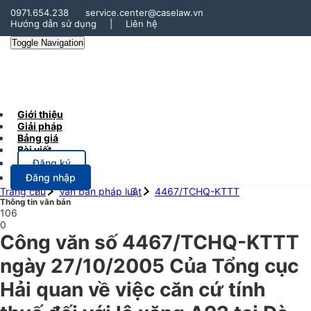
0971.654.238
service.center@caselaw.vn
Hướng dẫn sử dụng
|
Liên hệ
Toggle Navigation
Giới thiệu
Giải pháp
Bảng giá
Bài viết
Đăng ký
Đăng nhập
Trang chủ
Văn bản pháp luật
4467/TCHQ-KTTT
Thông tin văn bản
106
0
Công văn số 4467/TCHQ-KTTT
ngày 27/10/2005 Của Tổng cục
Hải quan về việc căn cứ tính