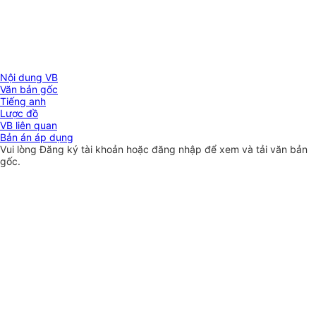
Nội dung VB
Văn bản gốc
Tiếng anh
Lược đồ
VB liên quan
Bản án áp dụng
Vui lòng
Đăng ký
tài khoản hoặc
đăng nhập
để xem và tải văn bản
gốc.