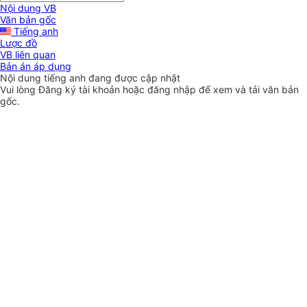
Nội dung VB
Văn bản gốc
Tiếng anh
Lược đồ
VB liên quan
Bản án áp dụng
Nội dung tiếng anh đang được cập nhật
Vui lòng
Đăng ký
tài khoản hoặc
đăng nhập
để xem và tải văn bản
gốc.