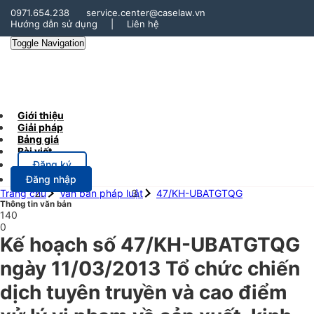
0971.654.238
service.center@caselaw.vn
Hướng dẫn sử dụng
|
Liên hệ
Toggle Navigation
Giới thiệu
Giải pháp
Bảng giá
Bài viết
Đăng ký
Đăng nhập
Trang chủ
Văn bản pháp luật
47/KH-UBATGTQG
Thông tin văn bản
140
0
Kế hoạch số 47/KH-UBATGTQG
ngày 11/03/2013 Tổ chức chiến
dịch tuyên truyền và cao điểm