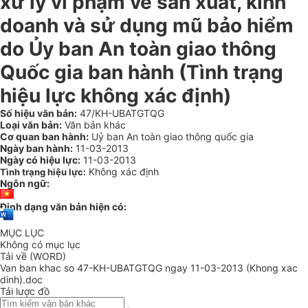
xử lý vi phạm về sản xuất, kinh
doanh và sử dụng mũ bảo hiểm
do Ủy ban An toàn giao thông
Quốc gia ban hành (Tình trạng
hiệu lực không xác định)
Số hiệu văn bản:
47/KH-UBATGTQG
Loại văn bản:
Văn bản khác
Cơ quan ban hành:
Uỷ ban An toàn giao thông quốc gia
Ngày ban hành:
11-03-2013
Ngày có hiệu lực:
11-03-2013
Không xác định
Tình trạng hiệu lực:
Ngôn ngữ:
Định dạng văn bản hiện có:
MỤC LỤC
Không có mục lục
Tải về (WORD)
Van ban khac so 47-KH-UBATGTQG ngay 11-03-2013 (Khong xac
dinh).doc
Tải lược đồ