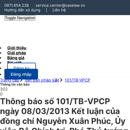
0971.654.238
service.center@caselaw.vn
Hướng dẫn sử dụng
|
Liên hệ
Toggle Navigation
Giới thiệu
Giải pháp
Bảng giá
Bài viết
Đăng ký
Đăng nhập
Trang chủ
Văn bản pháp luật
101/TB-VPCP
Thông tin văn bản
302
0
Thông báo số 101/TB-VPCP
ngày 08/03/2013 Kết luận của
đồng chí Nguyễn Xuân Phúc, Ủy