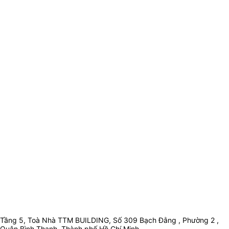
Tầng 5, Toà Nhà TTM BUILDING, Số 309 Bạch Đằng , Phường 2 ,
Quận Bình Thạnh, Thành phố Hồ Chí Minh