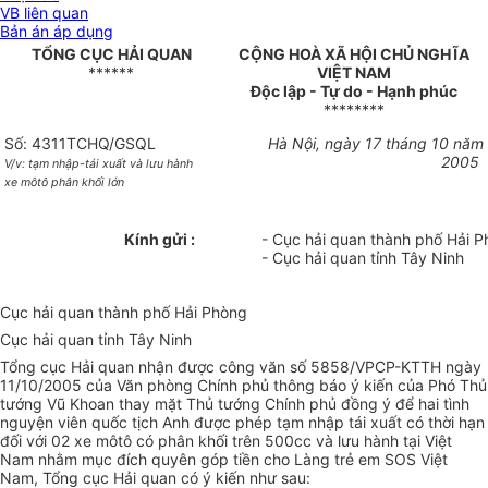
VB liên quan
Bản án áp dụng
TỔNG CỤC HẢI QUAN
CỘNG HOÀ XÃ HỘI CHỦ NGHĨA
******
VIỆT NAM
Độc lập - Tự do - Hạnh phúc
********
Số: 4311TCHQ/GSQL
Hà Nội, ngày 17 tháng 10 năm
2005
V/v: tạm nhập-tái xuất và lưu hành
xe môtô phân khối lớn
Kính gửi :
- Cục hải quan thành phố Hải 
- Cục hải quan tỉnh Tây Ninh
Cục hải quan thành phố Hải Phòng
Cục hải quan tỉnh Tây Ninh
Tổng cục Hải quan nhận được công văn số 5858/VPCP-KTTH ngày
11/10/2005 của Văn phòng Chính phủ thông báo ý kiến của Phó Thủ
tướng Vũ Khoan thay mặt Thủ tướng Chính phủ đồng ý để hai tình
nguyện viên quốc tịch Anh được phép tạm nhập tái xuất có thời hạn
đối với 02 xe môtô có phân khối trên 500cc và lưu hành tại Việt
Nam nhằm mục đích quyên góp tiền cho Làng trẻ em SOS Việt
Nam, Tổng cục Hải quan có ý kiến như sau: