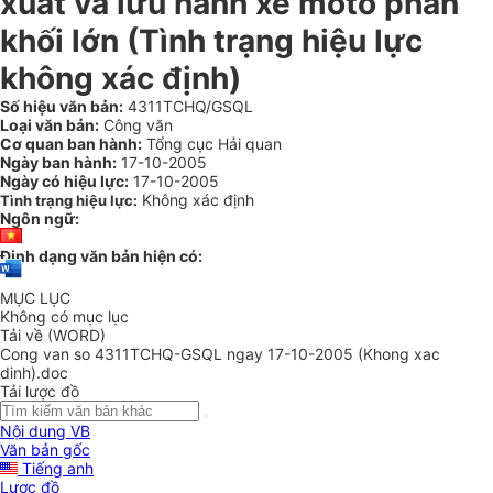
xuất và lưu hành xe môtô phân
khối lớn (Tình trạng hiệu lực
không xác định)
Số hiệu văn bản:
4311TCHQ/GSQL
Loại văn bản:
Công văn
Cơ quan ban hành:
Tổng cục Hải quan
Ngày ban hành:
17-10-2005
Ngày có hiệu lực:
17-10-2005
Không xác định
Tình trạng hiệu lực:
Ngôn ngữ:
Định dạng văn bản hiện có:
MỤC LỤC
Không có mục lục
Tải về (WORD)
Cong van so 4311TCHQ-GSQL ngay 17-10-2005 (Khong xac
dinh).doc
Tải lược đồ
Nội dung VB
Văn bản gốc
Tiếng anh
Lược đồ