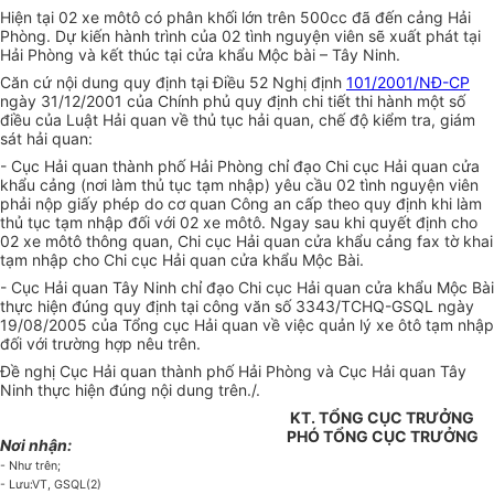
Hiện tại 02 xe môtô có phân khối lớn trên 500cc đã đến cảng Hải
Phòng. Dự kiến hành trình của 02 tình nguyện viên sẽ xuất phát tại
Hải Phòng và kết thúc tại cửa khẩu Mộc bài – Tây Ninh.
Căn cứ nội dung quy định tại Điều 52 Nghị định
101/2001/NĐ-CP
ngày 31/12/2001 của Chính phủ quy định chi tiết thi hành một số
điều của Luật Hải quan về thủ tục hải quan, chế độ kiểm tra, giám
sát hải quan:
- Cục Hải quan thành phố Hải Phòng chỉ đạo Chi cục Hải quan cửa
khẩu cảng (nơi làm thủ tục tạm nhập) yêu cầu 02 tình nguyện viên
phải nộp giấy phép do cơ quan Công an cấp theo quy định khi làm
thủ tục tạm nhập đối với 02 xe môtô. Ngay sau khi quyết định cho
02 xe môtô thông quan, Chi cục Hải quan cửa khẩu cảng fax tờ khai
tạm nhập cho Chi cục Hải quan cửa khẩu Mộc Bài.
- Cục Hải quan Tây Ninh chỉ đạo Chi cục Hải quan cửa khẩu Mộc Bài
thực hiện đúng quy định tại công văn số 3343/TCHQ-GSQL ngày
19/08/2005 của Tổng cục Hải quan về việc quản lý xe ôtô tạm nhập
đối với trường hợp nêu trên.
Đề nghị Cục Hải quan thành phố Hải Phòng và Cục Hải quan Tây
Ninh thực hiện đúng nội dung trên./.
KT. TỔNG CỤC TRƯỞNG
PHÓ TỔNG CỤC TRƯỞNG
Nơi nhận:
- Như trên;
- Lưu:VT, GSQL(2)