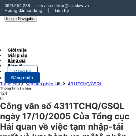
0971.654.238
service.center@caselaw.vn
Hướng dẫn sử dụng
|
Liên hệ
Toggle Navigation
Giới thiệu
Giải pháp
Bảng giá
Bài viết
Đăng ký
Đăng nhập
Trang chủ
Văn bản pháp luật
4311TCHQ/GSQL
Thông tin văn bản
124
0
Công văn số 4311TCHQ/GSQL
ngày 17/10/2005 Của Tổng cục
Hải quan về việc tạm nhập-tái