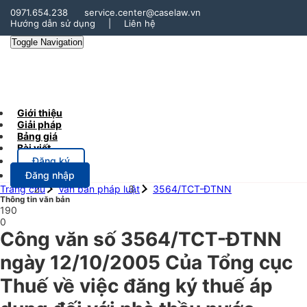
0971.654.238
service.center@caselaw.vn
Hướng dẫn sử dụng
|
Liên hệ
Toggle Navigation
Giới thiệu
Giải pháp
Bảng giá
Bài viết
Đăng ký
Đăng nhập
Trang chủ
Văn bản pháp luật
3564/TCT-ĐTNN
Thông tin văn bản
190
0
Công văn số 3564/TCT-ĐTNN
ngày 12/10/2005 Của Tổng cục
Thuế về việc đăng ký thuế áp