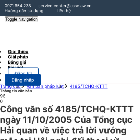
0971.654.238
service.center@caselaw.vn
Hướng dẫn sử dụng
|
Liên hệ
Toggle Navigation
Giới thiệu
Giải pháp
Bảng giá
Bài viết
Đăng ký
Đăng nhập
Trang chủ
Văn bản pháp luật
4185/TCHQ-KTTT
Thông tin văn bản
96
0
Công văn số 4185/TCHQ-KTTT
ngày 11/10/2005 Của Tổng cục
Hải quan về việc trả lời vướng