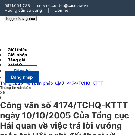
0971.654.238
service.center@caselaw.vn
Hướng dẫn sử dụng
|
Liên hệ
Toggle Navigation
Giới thiệu
Giải pháp
Bảng giá
Bài viết
Đăng ký
Đăng nhập
Trang chủ
Văn bản pháp luật
4174/TCHQ-KTTT
Thông tin văn bản
86
0
Công văn số 4174/TCHQ-KTTT
ngày 10/10/2005 Của Tổng cục
Hải quan về việc trả lời vướng