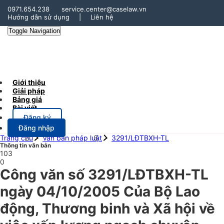
0971.654.238
service.center@caselaw.vn
Hướng dẫn sử dụng
|
Liên hệ
Toggle Navigation
Giới thiệu
Giải pháp
Bảng giá
Bài viết
Đăng ký
Đăng nhập
Trang chủ
Văn bản pháp luật
3291/LĐTBXH-TL
Thông tin văn bản
103
0
Công văn số 3291/LĐTBXH-TL
ngày 04/10/2005 Của Bộ Lao
động, Thương binh và Xã hội về