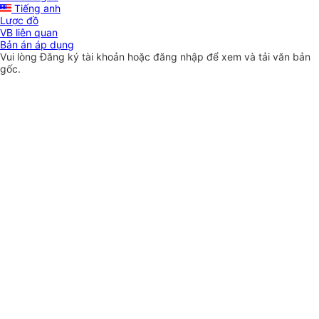
Tiếng anh
Lược đồ
VB liên quan
Bản án áp dụng
Vui lòng
Đăng ký
tài khoản hoặc
đăng nhập
để xem và tải văn bản
gốc.