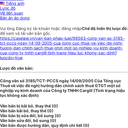
Tiếng anh
Lược đồ
VB liên quan
Bản án áp dụng
Vui lòng
Đăng ký
tài khoản hoặc
đăng nhập
Chế độ hiển thị lược đồ:
để xem và tải văn bản gốc.
https://caselaw.vn/van-ban-phap-luat/99563-cong-van-so-3185-
tct-pccs-ngay-14-09-2005-cua-tong-cuc-thue-ve-viec-de-nghi-
huong-dan-chinh-sach-thue-gtgt-mot-so-nghiep-vu-kinh-doanh-
cua-cong-ty-tnhh-cargill-tinh-trang-hieu-luc-khong-xac-dinh?
luocdo=true
Lược đồ văn bản:
Công văn số 3185/TCT-PCCS ngày 14/09/2005 Của Tổng cục
Thuế về việc đề nghị hướng dẫn chính sách thuế GTGT một số
nghiệp vụ kinh doanh của Công ty TNHH Cargill (Tình trạng hiệu
lực không xác định)
Văn bản bị bãi bỏ, thay thế (0)
Văn bản bãi bỏ, thay thế (0)
Văn bản bị sửa đổi, bổ sung (0)
Văn bản sửa đổi, bổ sung (0)
Văn bản được hướng dẫn, quy định chi tiết (0)