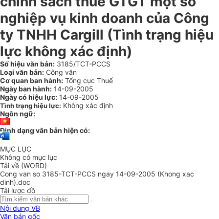
chính sách thuế GTGT một số
nghiệp vụ kinh doanh của Công
ty TNHH Cargill (Tình trạng hiệu
lực không xác định)
Số hiệu văn bản:
3185/TCT-PCCS
Loại văn bản:
Công văn
Cơ quan ban hành:
Tổng cục Thuế
Ngày ban hành:
14-09-2005
Ngày có hiệu lực:
14-09-2005
Không xác định
Tình trạng hiệu lực:
Ngôn ngữ:
Định dạng văn bản hiện có:
MỤC LỤC
Không có mục lục
Tải về (WORD)
Cong van so 3185-TCT-PCCS ngay 14-09-2005 (Khong xac
dinh).doc
Tải lược đồ
Nội dung VB
Văn bản gốc