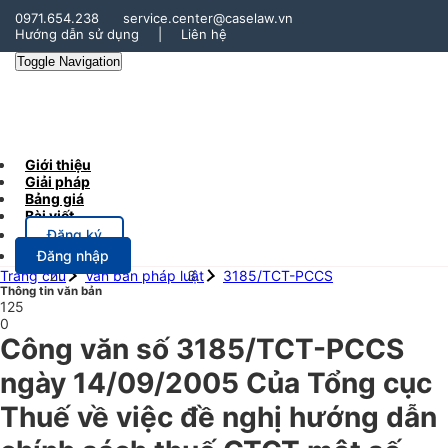
0971.654.238
service.center@caselaw.vn
Hướng dẫn sử dụng
|
Liên hệ
Toggle Navigation
Giới thiệu
Giải pháp
Bảng giá
Bài viết
Đăng ký
Đăng nhập
Trang chủ
Văn bản pháp luật
3185/TCT-PCCS
Thông tin văn bản
125
0
Công văn số 3185/TCT-PCCS
ngày 14/09/2005 Của Tổng cục
Thuế về việc đề nghị hướng dẫn