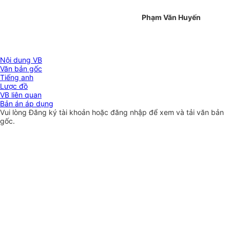
Phạm Văn Huyến
Nội dung VB
Văn bản gốc
Tiếng anh
Lược đồ
VB liên quan
Bản án áp dụng
Vui lòng
Đăng ký
tài khoản hoặc
đăng nhập
để xem và tải văn bản
gốc.