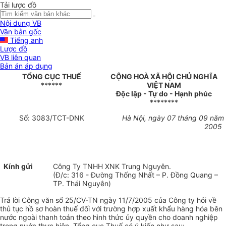
Tải lược đồ
Nội dung VB
Văn bản gốc
Tiếng anh
Lược đồ
VB liên quan
Bản án áp dụng
TỔNG CỤC THUẾ
CỘNG HOÀ XÃ HỘI CHỦ NGHĨA
******
VIỆT NAM
Độc lập - Tự do - Hạnh phúc
********
Số: 3083/TCT-DNK
Hà Nội, ngày 07 tháng 09 năm
2005
Kính gửi
Công Ty TNHH XNK Trung Nguyên.
(Đ/c: 316 - Đường Thống Nhất – P. Đồng Quang –
TP. Thái Nguyên)
Trả lời Công văn số 25/CV-TN ngày 11/7/2005 của Công ty hỏi về
thủ tục hồ sơ hoàn thuế đối với trường hợp xuất khẩu hàng hóa bên
nước ngoài thanh toán theo hình thức ủy quyền cho doanh nghiệp
trong nước thực hiện, Tổng cục Thuế có ý kiến như sau: