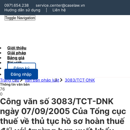
0971.654.238
service.center@caselaw.vn
Hướng dẫn sử dụng
|
Liên hệ
Toggle Navigation
Giới thiệu
Giải pháp
Bảng giá
Bài viết
Đăng ký
Đăng nhập
Trang chủ
Văn bản pháp luật
3083/TCT-DNK
Thông tin văn bản
76
0
Công văn số 3083/TCT-DNK
ngày 07/09/2005 Của Tổng cục
thuế về thủ tục hồ sơ hoàn thuế