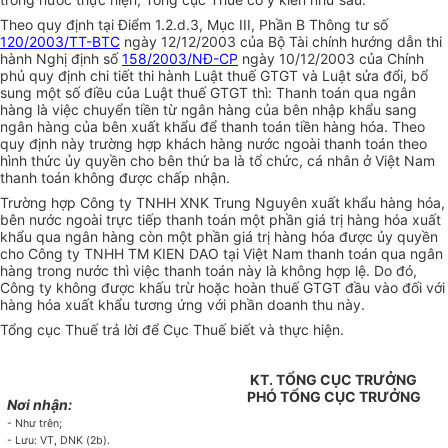
Theo quy định tại Điểm 1.2.d.3, Mục III, Phần B Thông tư số
120/2003/TT-BTC
ngày 12/12/2003 của Bộ Tài chính hướng dẫn thi
hành Nghị định số
158/2003/NĐ-CP
ngày 10/12/2003 của Chính
phủ quy định chi tiết thi hành Luật thuế GTGT và Luật sửa đổi, bổ
sung một số điều của Luật thuế GTGT thì: Thanh toán qua ngân
hàng là việc chuyển tiền từ ngân hàng của bên nhập khẩu sang
ngân hàng của bên xuất khẩu để thanh toán tiền hàng hóa. Theo
quy định này trường hợp khách hàng nước ngoài thanh toán theo
hình thức ủy quyền cho bên thứ ba là tổ chức, cá nhân ở Việt Nam
thanh toán không được chấp nhận.
Trường hợp Công ty TNHH XNK Trung Nguyên xuất khẩu hàng hóa,
bên nước ngoài trực tiếp thanh toán một phần giá trị hàng hóa xuất
khẩu qua ngân hàng còn một phần giá trị hàng hóa được ủy quyền
cho Công ty TNHH TM KIEN DAO tại Việt Nam thanh toán qua ngân
hàng trong nước thì việc thanh toán này là không hợp lệ. Do đó,
Công ty không được khấu trừ hoặc hoàn thuế GTGT đầu vào đối với
hàng hóa xuất khẩu tương ứng với phần doanh thu này.
Tổng cục Thuế trả lời để Cục Thuế biết và thực hiện.
KT. TỔNG CỤC TRƯỞNG
PHÓ TỔNG CỤC TRƯỞNG
Nơi nhận:
- Như trên;
- Lưu: VT, DNK (2b).