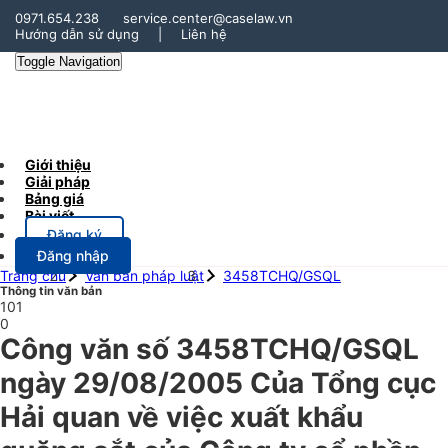
0971.654.238
service.center@caselaw.vn
Hướng dẫn sử dụng
|
Liên hệ
Toggle Navigation
Giới thiệu
Giải pháp
Bảng giá
Bài viết
Đăng ký
Đăng nhập
Trang chủ
Văn bản pháp luật
3458TCHQ/GSQL
Thông tin văn bản
101
0
Công văn số 3458TCHQ/GSQL
ngày 29/08/2005 Của Tổng cục
Hải quan về việc xuất khẩu