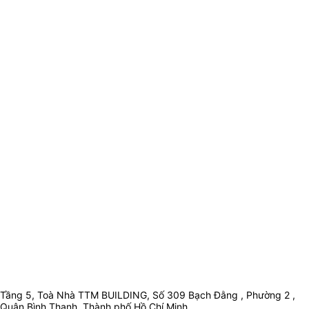
Tầng 5, Toà Nhà TTM BUILDING, Số 309 Bạch Đằng , Phường 2 ,
Quận Bình Thạnh, Thành phố Hồ Chí Minh