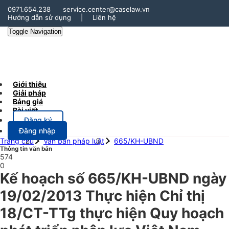
0971.654.238
service.center@caselaw.vn
Hướng dẫn sử dụng
|
Liên hệ
Toggle Navigation
Giới thiệu
Giải pháp
Bảng giá
Bài viết
Đăng ký
Đăng nhập
Trang chủ
Văn bản pháp luật
665/KH-UBND
Thông tin văn bản
574
0
Kế hoạch số 665/KH-UBND ngày
19/02/2013 Thực hiện Chỉ thị
18/CT-TTg thực hiện Quy hoạch