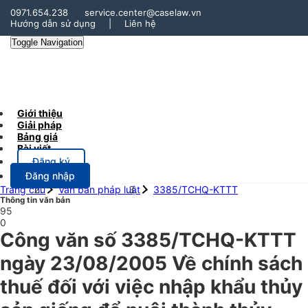
0971.654.238
service.center@caselaw.vn
Hướng dẫn sử dụng
|
Liên hệ
Toggle Navigation
Giới thiệu
Giải pháp
Bảng giá
Bài viết
Đăng ký
Đăng nhập
Trang chủ
Văn bản pháp luật
3385/TCHQ-KTTT
Thông tin văn bản
95
0
Công văn số 3385/TCHQ-KTTT
ngày 23/08/2005 Về chính sách
thuế đối với việc nhập khẩu thủy