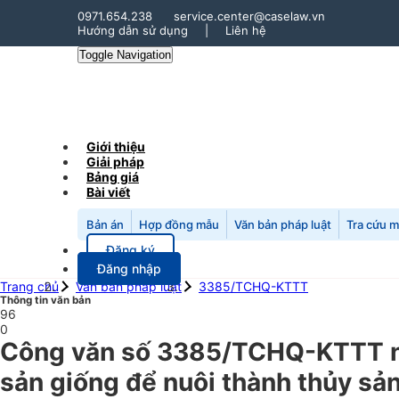
0971.654.238
service.center@caselaw.vn
Hướng dẫn sử dụng
|
Liên hệ
Toggle Navigation
Giới thiệu
Giải pháp
Bảng giá
Bài viết
Bản án
Hợp đồng mẫu
Văn bản pháp luật
Tra cứu 
Đăng ký
Đăng nhập
Trang chủ
Văn bản pháp luật
3385/TCHQ-KTTT
Thông tin văn bản
96
0
Công văn số 3385/TCHQ-KTTT ngà
sản giống để nuôi thành thủy sả