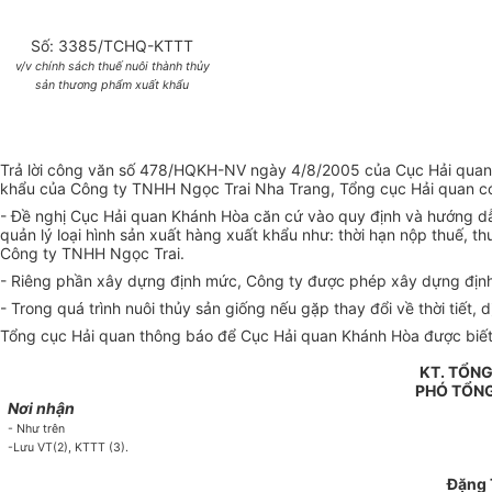
Số: 3385/TCHQ-KTTT
v/v chính sách thuế nuôi thành thủy
sản thương phẩm xuất khẩu
Trả lời công văn số 478/HQKH-NV ngày 4/8/2005 của Cục Hải quan 
khẩu của Công ty TNHH Ngọc Trai Nha Trang, Tổng cục Hải quan có
- Đề nghị Cục Hải quan Khánh Hòa căn cứ vào quy định và hướng dẫn
quản lý loại hình sản xuất hàng xuất khẩu như: thời hạn nộp thuế, t
Công ty TNHH Ngọc Trai.
- Riêng phần xây dựng định mức, Công ty được phép xây dựng định 
- Trong quá trình nuôi thủy sản giống nếu gặp thay đổi về thời tiết,
Tổng cục Hải quan thông báo để Cục Hải quan Khánh Hòa được biết
KT. TỔN
PHÓ TỔN
Nơi nhận
- Như trên
-Lưu VT(2), KTTT (3).
Đặng 