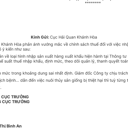
********
Kính Gửi:
Cục Hải Quan Khánh Hòa
Khánh Hòa phản ánh vướng mắc về chính sách thuế đối với việc nhậ
 ý kiến như sau:
 về loại hình nhập sản xuất hàng xuất khẩu hiện hành tại Thông tư
huế suất thuế nhập khẩu, định mức, theo dõi quản lý, thanh quyết toá
mức trong khoảng dung sai nhất định. Giám đốc Công ty chịu trách 
 dịch bệnh… dẫn đến việc nuôi thủy sản giống bị thiệt hại thì tuỳ từn
.
G CỤC TRƯỞNG
G CỤC TRƯỞNG
Thị Bình An