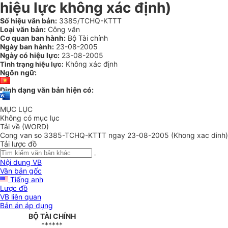
hiệu lực không xác định)
Số hiệu văn bản:
3385/TCHQ-KTTT
Loại văn bản:
Công văn
Cơ quan ban hành:
Bộ Tài chính
Ngày ban hành:
23-08-2005
Ngày có hiệu lực:
23-08-2005
Không xác định
Tình trạng hiệu lực:
Ngôn ngữ:
Định dạng văn bản hiện có:
MỤC LỤC
Không có mục lục
Tải về (WORD)
Cong van so 3385-TCHQ-KTTT ngay 23-08-2005 (Khong xac dinh)
Tải lược đồ
Nội dung VB
Văn bản gốc
Tiếng anh
Lược đồ
VB liên quan
Bản án áp dụng
BỘ TÀI CHÍNH
******