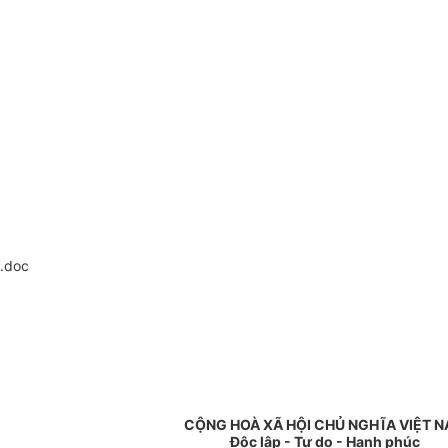
.doc
CỘNG HOÀ XÃ HỘI CHỦ NGHĨA VIỆT 
Độc lập - Tự do - Hạnh phúc