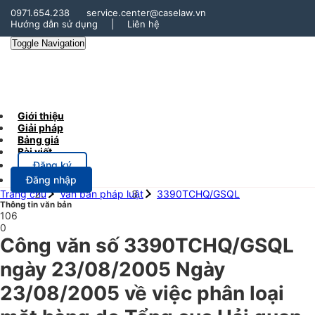
0971.654.238
service.center@caselaw.vn
Hướng dẫn sử dụng
|
Liên hệ
Toggle Navigation
Giới thiệu
Giải pháp
Bảng giá
Bài viết
Đăng ký
Đăng nhập
Trang chủ
Văn bản pháp luật
3390TCHQ/GSQL
Thông tin văn bản
106
0
Công văn số 3390TCHQ/GSQL
ngày 23/08/2005 Ngày
23/08/2005 về việc phân loại