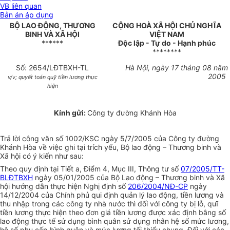
VB liên quan
Bản án áp dụng
BỘ LAO ĐỘNG, THƯƠNG
CỘNG HOÀ XÃ HỘI CHỦ NGHĨA
BINH VÀ XÃ HỘI
VIỆT NAM
******
Độc lập - Tự do - Hạnh phúc
********
Số: 2654/LĐTBXH-TL
Hà Nội, ngày 17 tháng 08 năm
2005
v/v; quyết toán quỹ tiền lương thực
hiện
Kính gửi:
Công ty đường Khánh Hòa
Trả lời công văn số 1002/KSC ngày 5/7/2005 của Công ty đường
Khánh Hòa về việc ghi tại trích yếu, Bộ lao động – Thương binh và
Xã hội có ý kiến như sau:
Theo quy định tại Tiết a, Điểm 4, Mục III, Thông tư số
07/2005/TT-
BLĐTBXH
ngày 05/01/2005 của Bộ Lao động – Thương binh và Xã
hội hướng dẫn thực hiện Nghị định số
206/2004/NĐ-CP
ngày
14/12/2004 của Chính phủ qui định quản lý lao động, tiền lương và
thu nhập trong các công ty nhà nước thì đối với công ty bị lỗ, quĩ
tiền lương thực hiện theo đơn giá tiền lương được xác định bằng số
lao động thực tế sử dụng bình quân sử dụng nhân hệ số mức lương,
hệ số phụ cấp bình quân và mức lương tối thiểu chung. Đối với các