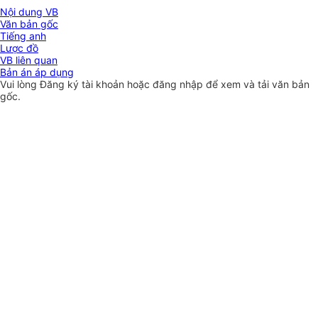
Nội dung VB
Văn bản gốc
Tiếng anh
Lược đồ
VB liên quan
Bản án áp dụng
Vui lòng
Đăng ký
tài khoản hoặc
đăng nhập
để xem và tải văn bản
gốc.