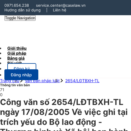
0971.654.238
service.center@caselaw.vn
Hướng dẫn sử dụng
|
Liên hệ
Toggle Navigation
Giới thiệu
Giải pháp
Bảng giá
Bài viết
Đăng ký
Đăng nhập
Trang chủ
Văn bản pháp luật
2654/LĐTBXH-TL
Thông tin văn bản
71
0
Công văn số 2654/LĐTBXH-TL
ngày 17/08/2005 Về việc ghi tại
trích yếu do Bộ lao động -