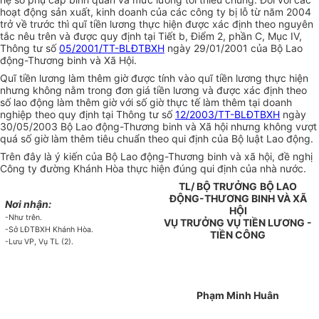
hoạt động sản xuất, kinh doanh của các công ty bị lỗ từ năm 2004
trở về trước thì quĩ tiền lương thực hiện được xác định theo nguyên
tắc nêu trên và được quy định tại Tiết b, Điểm 2, phần C, Mục IV,
Thông tư số
05/2001/TT-BLĐTBXH
ngày 29/01/2001 của Bộ Lao
động-Thương binh và Xã Hội.
Quĩ tiền lương làm thêm giờ được tính vào quĩ tiền lương thực hiện
nhưng không nằm trong đơn giá tiền lương và được xác định theo
số lao động làm thêm giờ với số giờ thực tế làm thêm tại doanh
nghiệp theo quy định tại Thông tư số
12/2003/TT-BLĐTBXH
ngày
30/05/2003 Bộ Lao động-Thương binh và Xã hội nhưng không vượt
quá số giờ làm thêm tiêu chuẩn theo qui định của Bộ luật Lao động.
Trên đây là ý kiến của Bộ Lao động-Thương binh và xã hội, đề nghị
Công ty đường Khánh Hòa thực hiện đúng qui định của nhà nước.
TL/ BỘ TRƯỞNG
BỘ LAO
ĐỘNG-THƯƠNG BINH VÀ XÃ
Nơi nhận:
HỘI
-Như trên.
VỤ TRƯỞNG VỤ TIỀN LƯƠNG -
-Sở LĐTBXH Khánh Hòa.
TIỀN CÔNG
-Lưu VP, Vụ TL (2).
Phạm Minh Huân