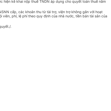
ực hiện kê khai nộp thuế TNDN áp dụng cho quyết toán thuế năm
SNN cấp, các khoản thu từ tài trợ, viện trợ không gắn với hoạt
ên, phí, lệ phí theo quy định của nhà nước, tiền bán tài sản của
uyết./.