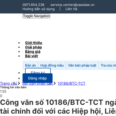
0971.654.238
service.center@caselaw.vn
Hướng dẫn sử dụng
|
Liên hệ
Toggle Navigation
Giới thiệu
Giải pháp
Bảng giá
Bài viết
Bản án
Hợp đồng mẫu
Văn bản pháp luật
Tra cứu 
Đăng ký
Đăng nhập
Trang chủ
Văn bản pháp luật
10186/BTC-TCT
Thông tin văn bản
135
0
Công văn số 10186/BTC-TCT ngày
tài chính đối với các Hiệp hội, L