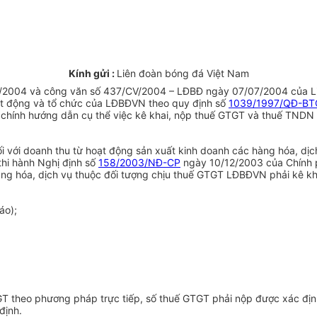
Kính gửi :
Liên đoàn bóng đá Việt Nam
/2004 và công văn số 437/CV/2004 – LĐBĐ ngày 07/07/2004 của L
ạt động và tổ chức của LĐBĐVN theo quy định số
1039/1997/QĐ-BT
 Tài chính hướng dẫn cụ thể việc kê khai, nộp thuế GTGT và thuế TND
i với doanh thu từ hoạt động sản xuất kinh doanh các hàng hóa, dị
hi hành Nghị định số
158/2003/NĐ-CP
ngày 10/12/2003 của Chính phủ
àng hóa, dịch vụ thuộc đối tượng chịu thuế GTGT LĐBĐVN phải kê k
áo);
T theo phương pháp trực tiếp, số thuế GTGT phải nộp được xác địn
định.