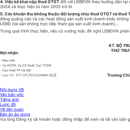
4. Việc kê khai nộp thuế GTGT
đối với LĐBĐVN theo hướng dẫn tại 
2004 và thực hiện từ năm 2005 trở đi.
5. Các khoản thu không thuộc đối tượng chịu thuế GTGT và thuế
động quảng cáo và các hoạt động sản xuất kinh doanh khác không thu
LĐBĐ (tài sản không trực tiếp tham gia sản xuất kinh doanh)…
Trong quá trình thực hiện, nếu có vướng mắc đề nghị LĐBĐVN phản án
KT. BỘ T
THỨ TR
Nơi nhận:
- Như trên
- Vụ HCSN, Vụ CS thuế, Cục TCDN
- Cục thuế TP Hà Nội
)}
Trương Chí
- Lưu: VT, TCT {VT,PCCS,DNNN (2b
Nội dung VB
Văn bản gốc
Tiếng anh
Lược đồ
VB liên quan
Bản án áp dụng
Vui lòng
Đăng ký
tài khoản hoặc
đăng nhập
để xem và tải văn bản 