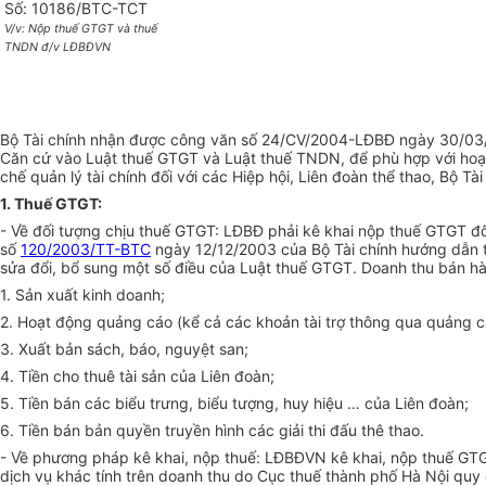
Số: 10186/BTC-TCT
V/v: Nộp thuế GTGT và thuế
TNDN đ/v LĐBĐVN
Bộ Tài chính nhận được công văn số 24/CV/2004-LĐBĐ ngày 30/03
Căn cứ vào Luật thuế GTGT và Luật thuế TNDN, để phù hợp với ho
chế quản lý tài chính đối với các Hiệp hội, Liên đoàn thể thao, Bộ
1. Thuế GTGT:
- Về đối tượng chịu thuế GTGT: LĐBĐ phải kê khai nộp thuế GTGT đố
số
120/2003/TT-BTC
ngày 12/12/2003 của Bộ Tài chính hướng dẫn t
sửa đổi, bổ sung một số điều của Luật thuế GTGT. Doanh thu bán h
1. Sản xuất kinh doanh;
2. Hoạt động quảng cáo (kể cả các khoản tài trợ thông qua quảng c
3. Xuất bản sách, báo, nguyệt san;
4. Tiền cho thuê tài sản của Liên đoàn;
5. Tiền bán các biểu trưng, biểu tượng, huy hiệu … của Liên đoàn;
6. Tiền bán bản quyền truyền hình các giải thi đấu thê thao.
- Về phương pháp kê khai, nộp thuế: LĐBĐVN kê khai, nộp thuế GTG
dịch vụ khác tính trên doanh thu do Cục thuế thành phố Hà Nội quy 