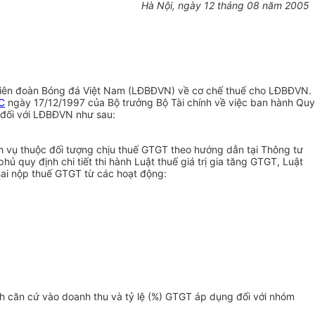
Hà Nội, ngày 12 tháng 08 năm 2005
iên đoàn Bóng đá Việt Nam (LĐBĐVN) về cơ chế thuế cho LĐBĐVN.
C
ngày 17/12/1997 của Bộ trưởng Bộ Tài chính về việc ban hành Quy
N đối với LĐBĐVN như sau:
ch vụ thuộc đối tượng chịu thuế GTGT theo hướng dẫn tại Thông tư
 quy định chi tiết thi hành Luật thuế giá trị gia tăng GTGT, Luật
hai nộp thuế GTGT từ các hoạt động:
h căn cứ vào doanh thu và tỷ lệ (%) GTGT áp dụng đối với nhóm