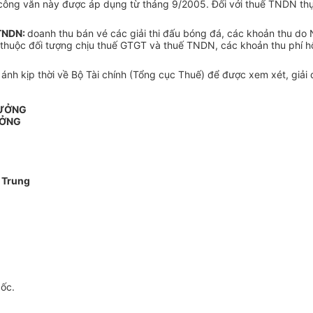
công văn này được áp dụng từ tháng 9/2005. Đối với thuế TNDN th
 TNDN:
doanh thu bán vé các giải thi đấu bóng đá, các khoản thu do N
ộc đối tượng chịu thuế GTGT và thuế TNDN, các khoản thu phí hội vi
h kịp thời về Bộ Tài chính (Tổng cục Thuế) để được xem xét, giải q
RƯỞNG
ƯỞNG
 Trung
gốc.