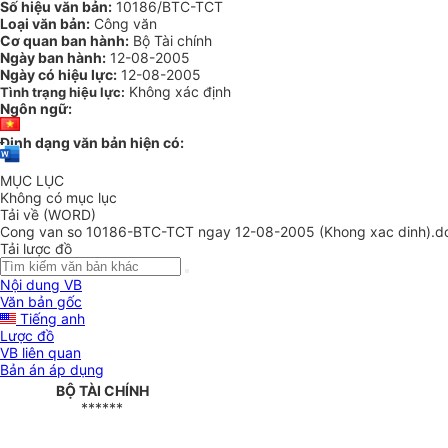
Số hiệu văn bản:
10186/BTC-TCT
Loại văn bản:
Công văn
Cơ quan ban hành:
Bộ Tài chính
Ngày ban hành:
12-08-2005
Ngày có hiệu lực:
12-08-2005
Không xác định
Tình trạng hiệu lực:
Ngôn ngữ:
Định dạng văn bản hiện có:
MỤC LỤC
Không có mục lục
Tải về (WORD)
Cong van so 10186-BTC-TCT ngay 12-08-2005 (Khong xac dinh).d
Tải lược đồ
Nội dung VB
Văn bản gốc
Tiếng anh
Lược đồ
VB liên quan
Bản án áp dụng
BỘ TÀI CHÍNH
******