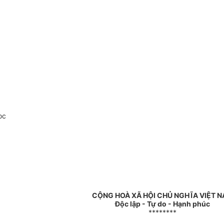
oc
CỘNG HOÀ XÃ HỘI CHỦ NGHĨA VIỆT 
Độc lập - Tự do - Hạnh phúc
********