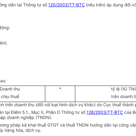
ướng dẫn tại Thông tư số
120/2003/TT-BTC
(nêu trên) áp dụng đối vớ
động:
áo);
au:
Doanh thu
*
tỷ lệ (%) TN
chịu thuế
trên doanh t
ính trên doanh thu
(đối với loại hình dịch vụ khác) do Cục thuế thành
 tại Điểm 5.1., Mục II, Phần D Thông tư số
128/2003/TT-BTC
của Bộ
 nhập doanh nghiệp (TNDN).
ương pháp kê khai thuế GTGT và thuế TNDN hướng dẫn tại công văn 
p hàng hóa, dịch vụ.