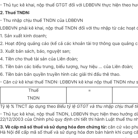
- Thủ tục kê khai, nộp thuế GTGT đối với LĐBĐVN thực hiện theo h
2. Thuế TNDN:
- Thu nhập chịu thuế TNDN của LĐBĐVN
LĐBĐVN phải kê khai, nộp thuế TNDN đối với thu nhập từ các hoạt 
1. Sản xuất kinh doanh;
2. Hoạt động quảng cáo (kể cả các khoản tài trợ thông qua quảng c
3. Xuất bản sách, báo, nguyệt san;
4. Tiền cho thuê tài sản của Liên đoàn;
5. Tiền bán các biểu trưng, biểu tượng, huy hiệu … của Liên đoàn;
6. Tiền bán bản quyền truyền hình các giải thi đấu thê thao.
- Căn cứ kê khai thuế TNDN: LĐBĐVN kê khai nộp thuế TNDN như s
Thuế
=
TNDN
Tỷ lệ % TNCT áp dụng theo
Biểu tỷ lệ GTGT và thu nhập chịu thuế t
- Thủ tục kê khai, nộp thuế TNDN, LĐBĐVN thực hiện theo hướng dẫn
22/12/2003 của Chính phủ quy định chi tiết thi hành Luật thuế thu
3. Về cấp mã số thuế và sử dụng hóa đơn chứng từ:
căn cứ vào ph
Hà Nội để cấp mã số thuế và sử dụng hóa đơn bán hành khi cung cấ