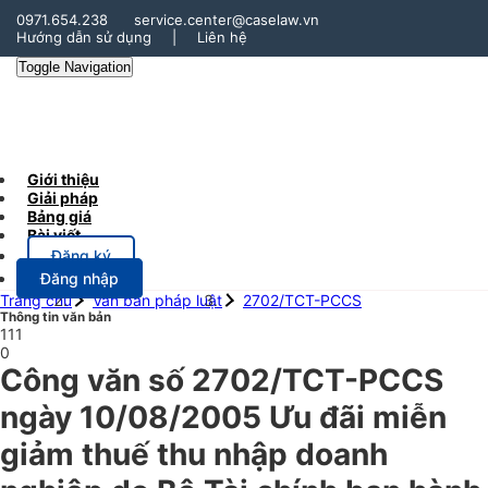
0971.654.238
service.center@caselaw.vn
Hướng dẫn sử dụng
|
Liên hệ
Toggle Navigation
Giới thiệu
Giải pháp
Bảng giá
Bài viết
Đăng ký
Đăng nhập
Trang chủ
Văn bản pháp luật
2702/TCT-PCCS
Thông tin văn bản
111
0
Công văn số 2702/TCT-PCCS
ngày 10/08/2005 Ưu đãi miễn
giảm thuế thu nhập doanh