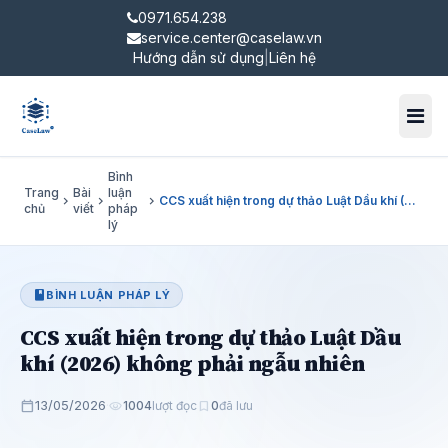
0971.654.238
service.center@caselaw.vn
Hướng dẫn sử dụng
|
Liên hệ
Toggl
Bình
Trang
Bài
luận
chevron_right
chevron_right
chevron_right
CCS xuất hiện trong dự thảo Luật Dầu khí (2026) không phải ngẫu nhiên
chủ
viết
pháp
lý
book
BÌNH LUẬN PHÁP LÝ
CCS xuất hiện trong dự thảo Luật Dầu
khí (2026) không phải ngẫu nhiên
calendar_today
13/05/2026
·
visibility
1004
lượt đọc
bookmark
0
đã lưu