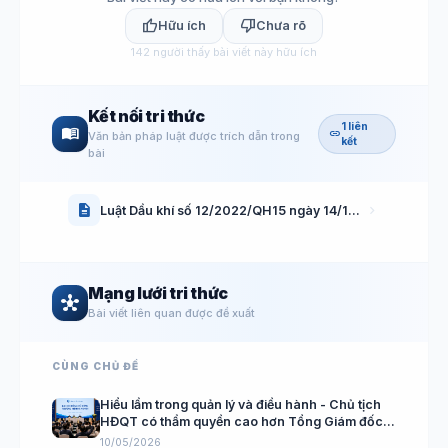
thumb_up
thumb_down
Hữu ích
Chưa rõ
142
người thấy bài viết này hữu ích
Kết nối tri thức
1 liên
menu_book
link
Văn bản pháp luật được trích dẫn trong
kết
bài
description
chevron_right
Luật Dầu khí số 12/2022/QH15 ngày 14/11/2022 của Quốc Hội
Mạng lưới tri thức
hub
Bài viết liên quan được đề xuất
CÙNG CHỦ ĐỀ
Hiểu lầm trong quản lý và điều hành - Chủ tịch
HĐQT có thẩm quyền cao hơn Tổng Giám đốc
trong Công ty Cổ phần?
10/05/2026