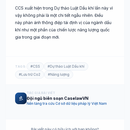
CCS xuất hiện trong Dự thảo Luật Dầu khí lần này vì
vậy không phải là một chi tiết ngẫu nhiên. Điều
này phản ánh thông điệp tái định vị của ngành dầu
khí như một phần của chiến lược năng lượng quốc
gia trong giai đoạn mới.
#CSS
#Dự thảo Luật Dầu khí
TAGS:
#Lưu trữ Co2
#Năng lượng
TÁC GIẢ BÀI VIẾT
gavel
Đội ngũ biên soạn CaselawVN
Nền tảng tra cứu Cơ sở dữ liệu pháp lý Việt Nam
Bài viết này có hữu ích với bạn không?