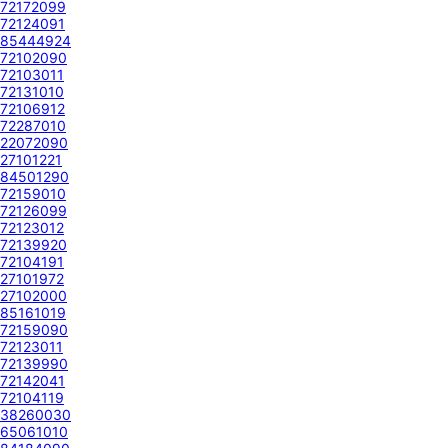
72172099
72124091
85444924
72102090
72103011
72131010
72106912
72287010
22072090
27101221
84501290
72159010
72126099
72123012
72139920
72104191
27101972
27102000
85161019
72159090
72123011
72139990
72142041
72104119
38260030
65061010