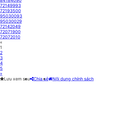
84184090
72149993
72193500
95030093
95030029
72142049
72071900
72072010
«
1
2
3
4
5
»
Lưu xem sau
Chia sẻ
Nội dung chính sách