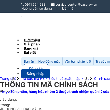
0971.654.238
service.center@caselaw.vn
Hướng dẫn sử dụng
|
Liên hệ
Toggle
Navigation
Giới thiệu
Giải pháp
Bảng giá
Bài viết
Bản án
Hợp đồng mẫu
Văn bản pháp luật
Tra cứu 
Đăng ký
Đăng nhập
Trang chủ
Tra cứu mã HS – Biểu thuế xuất nhập khẩu
Chính sá
THÔNG TIN MÃ CHÍNH SÁCH
8726
 mục Sản phẩm, hàng hóa nhóm 2 thuộc trách nhiệm quản lý của
y áp dụng:
 trạng:
ÁP DỤNG VỚI CÁC MÃ HS