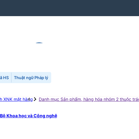
mã HS
Thuật ngữ Pháp lý
ch XNK mặt hàng
Danh mục Sản phẩm, hàng hóa nhóm 2 thuộc trá
 Bộ Khoa học và Công nghệ