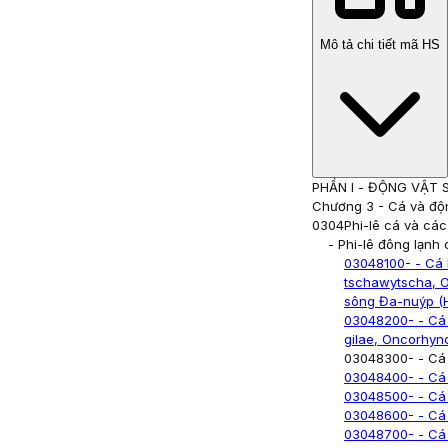
Mô tả chi tiết mã HS
PHẦN I
-
ĐỘNG VẬT 
Chương 3
-
Cá và độ
0304
Phi-lê cá và các
- Phi-lê đông lạnh 
03048100
- - Cá
tschawytscha, O
sông Đa-nuýp (
03048200
- - C
gilae, Oncorhy
03048300
- - Cá
03048400
- - Cá
03048500
- - Cá
03048600
- - Cá
03048700
- - Cá