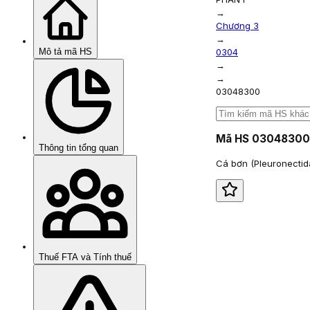
→
Chương 3
→
Mô tả mã HS
0304
→
→
03048300
Mã HS
03048300
Thông tin tổng quan
Cá bơn (Pleuronectid
Thuế FTA và Tính thuế