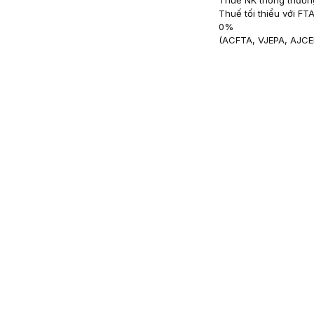
Thuế NK thông thườn
Thuế tối thiểu với FT
0
%
(
ACFTA, VJEPA, AJCE