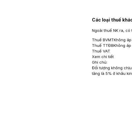
Các loại thuế khá
Ngoài thuế NK ra, có 
Thuế BVMT
Không áp
Thuế TTĐB
Không áp
Thuế VAT
Xem chi tiết
Ghi chú:
Đối tượng không chịu 
tăng là 5% ở khâu ki