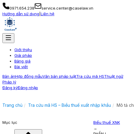
0971.654.238
service.center@caselaw.vn
Hướng dẫn sử dụng
|
Liên hệ
Giới thiệu
Giải pháp
Bảng giá
Bài viết
Bản án
Hợp đồng mẫu
Văn bản pháp luật
Tra cứu mã HS
Thuật ngữ
Pháp lý
Đăng ký
Đăng nhập
Trang chủ
Tra cứu mã HS – Biểu thuế xuất nhập khẩu
Mô tả ch
Mục lục
Biểu thuế XNK
→
PHẦN I