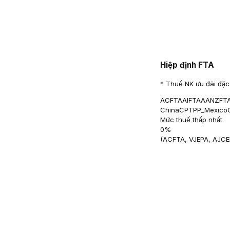
Hiệp định FTA
* Thuế NK ưu đãi đặc 
ACFTA
AIFTA
AANZFT
China
CPTPP_Mexico
Mức thuế thấp nhất
0
%
(
ACFTA, VJEPA, AJCE