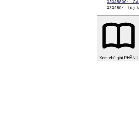
03048800
- - Cá
030489
- - Loại 
Xem chú giải PHẦN I