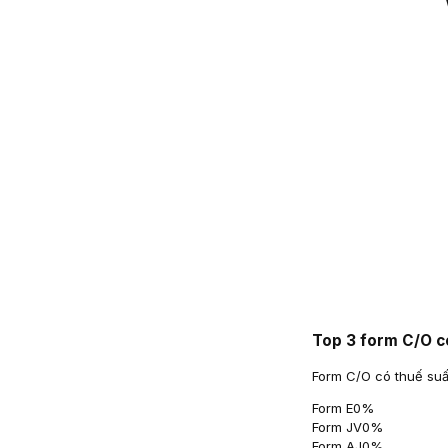
Top 3 form C/O c
Form C/O có thuế suấ
Form E
0
%
Form JV
0
%
Form AJ
0
%