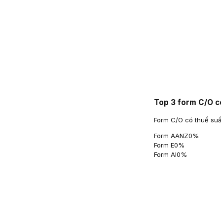
Top 3 form C/O c
Form C/O có thuế suấ
Form AANZ
0
%
Form E
0
%
Form AI
0
%