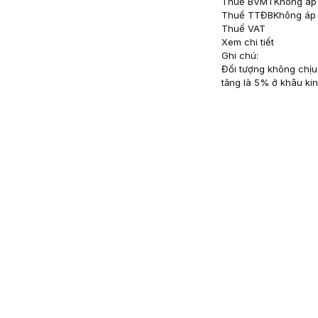
Thuế BVMT
Không áp
Thuế TTĐB
Không áp
Thuế VAT
Xem chi tiết
Ghi chú:
Đối tượng không chịu 
tăng là 5% ở khâu ki