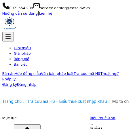
0971.654.238
service.center@caselaw.vn
Hướng dẫn sử dụng
|
Liên hệ
Giới thiệu
Giải pháp
Bảng giá
Bài viết
Bản án
Hợp đồng mẫu
Văn bản pháp luật
Tra cứu mã HS
Thuật ngữ
Pháp lý
Đăng ký
Đăng nhập
Trang chủ
Tra cứu mã HS – Biểu thuế xuất nhập khẩu
Mô tả ch
Mục lục
Biểu thuế XNK
→
PHẦN I