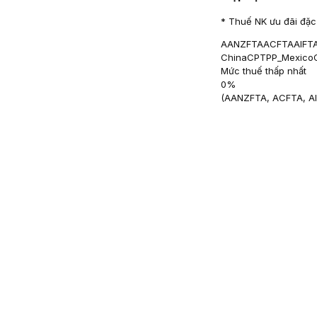
* Thuế NK ưu đãi đặc 
AANZFTA
ACFTA
AIFT
China
CPTPP_Mexico
Mức thuế thấp nhất
0
%
(
AANZFTA, ACFTA, A