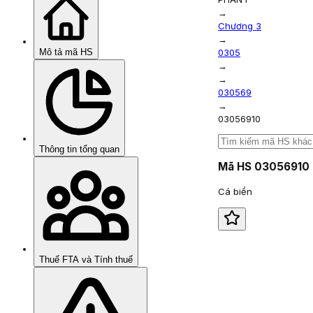
→
Chương 3
→
Mô tả mã HS
0305
→
→
030569
→
03056910
Thông tin tổng quan
Mã HS
03056910
Cá biển
Thuế FTA và Tính thuế