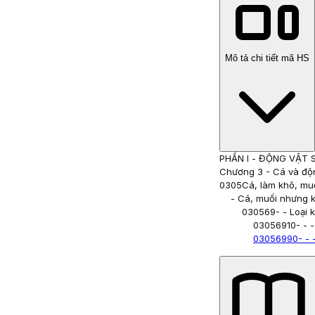
Mô tả chi tiết mã HS
PHẦN I
-
ĐỘNG VẬT 
Chương 3
-
Cá và độ
0305
Cá, làm khô, mu
- Cá, muối nhưng 
030569
- - Loại 
03056910
- - 
03056990
- - 