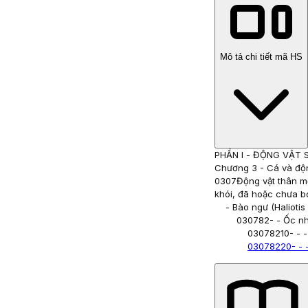
Mô tả chi tiết mã HS
PHẦN I
-
ĐỘNG VẬT 
Chương 3
-
Cá và độ
0307
Động vật thân m
khói, đã hoặc chưa b
- Bào ngư (Haliotis
030782
- - Ốc n
03078210
- - 
03078220
- -