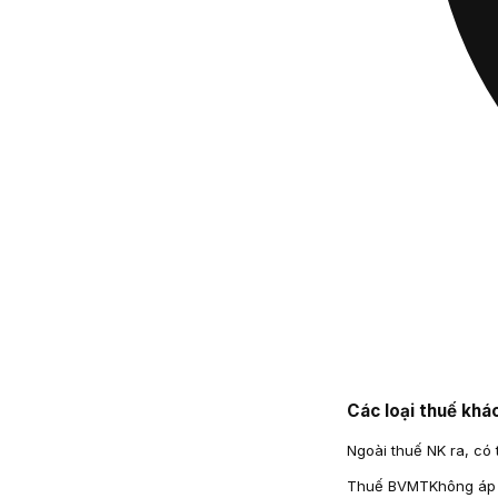
Các loại thuế khá
Ngoài thuế NK ra, có 
Thuế BVMT
Không áp