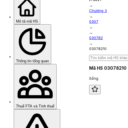
→
Chương 3
→
Mô tả mã HS
0307
→
→
030782
→
03078210
Thông tin tổng quan
Mã HS
03078210
Sống
Thuế FTA và Tính thuế