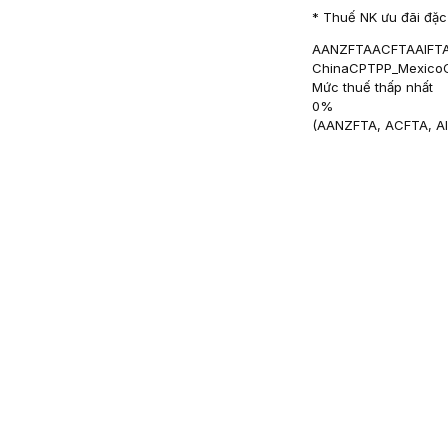
* Thuế NK ưu đãi đặc 
AANZFTA
ACFTA
AIFT
China
CPTPP_Mexico
Mức thuế thấp nhất
0
%
(
AANZFTA, ACFTA, A