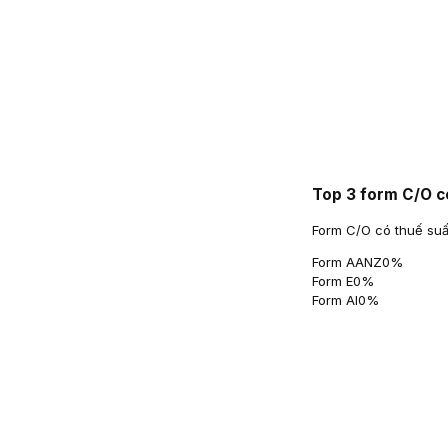
Top 3 form C/O c
Form C/O có thuế suấ
Form AANZ
0
%
Form E
0
%
Form AI
0
%