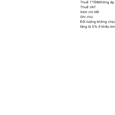
Thuế TTĐB
Không áp
Thuế VAT
Xem chi tiết
Ghi chú:
Đối tượng không chịu 
tăng là 5% ở khâu ki