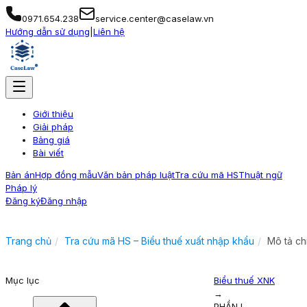
0971.654.238
service.center@caselaw.vn
Hướng dẫn sử dụng
|
Liên hệ
Giới thiệu
Giải pháp
Bảng giá
Bài viết
Bản án
Hợp đồng mẫu
Văn bản pháp luật
Tra cứu mã HS
Thuật ngữ
Pháp lý
Đăng ký
Đăng nhập
Trang chủ
Tra cứu mã HS – Biểu thuế xuất nhập khẩu
Mô tả ch
Mục lục
Biểu thuế XNK
→
PHẦN I