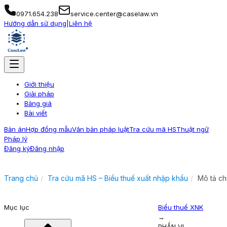
0971.654.238
service.center@caselaw.vn
Hướng dẫn sử dụng
|
Liên hệ
Giới thiệu
Giải pháp
Bảng giá
Bài viết
Bản án
Hợp đồng mẫu
Văn bản pháp luật
Tra cứu mã HS
Thuật ngữ
Pháp lý
Đăng ký
Đăng nhập
Trang chủ
Tra cứu mã HS – Biểu thuế xuất nhập khẩu
Mô tả ch
Mục lục
Biểu thuế XNK
→
PHẦN VI