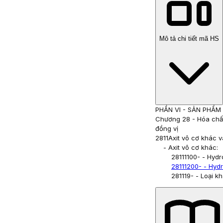
Mô tả chi tiết mã HS
PHẦN VI
-
SẢN PHẨM
Chương 28
-
Hóa chất
đồng vị
2811
Axit vô cơ khác 
- Axit vô cơ khác:
28111100
- - Hydr
28111200
- - Hyd
281119
- - Loại k