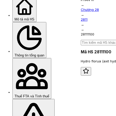
→
Chương 28
→
Mô tả mã HS
2811
→
→
28111100
Mã HS
28111100
Thông tin tổng quan
Hydro florua (axit hyd
Thuế FTA và Tính thuế