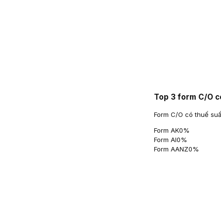
Top 3 form C/O c
Form C/O có thuế suấ
Form AK
0
%
Form AI
0
%
Form AANZ
0
%