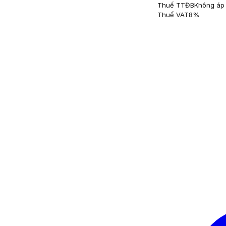
Thuế TTĐB
Không áp
Thuế VAT
8%