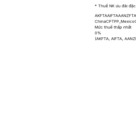
* Thuế NK ưu đãi đặc 
AKFTA
AIFTA
AANZFTA
China
CPTPP_Mexico
Mức thuế thấp nhất
0
%
(
AKFTA, AIFTA, AAN