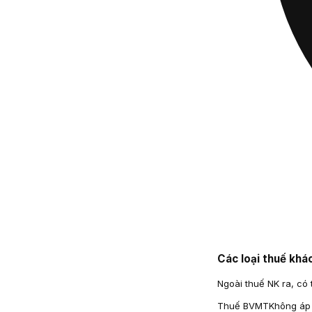
Các loại thuế khá
Ngoài thuế NK ra, có 
Thuế BVMT
Không áp