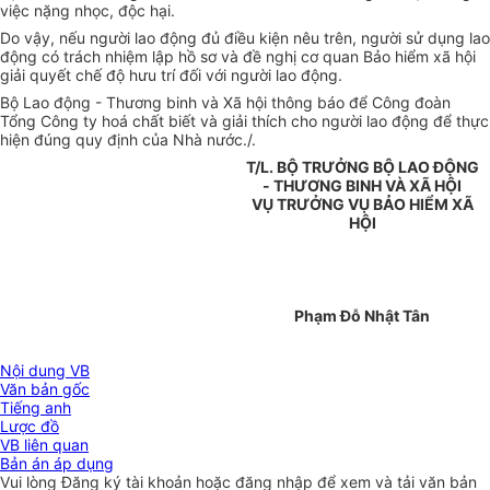
việc nặng nhọc, độc hại.
Do vậy, nếu người lao động đủ điều kiện nêu trên, người sử dụng lao
động có trách nhiệm lập hồ sơ và đề nghị cơ quan Bảo hiểm xã hội
giải quyết chế độ hưu trí đối với người lao động.
Bộ Lao động - Thương binh và Xã hội thông báo để Công đoàn
Tổng Công ty hoá chất biết và giải thích cho người lao động để thực
hiện đúng quy định của Nhà nước./.
T/L. BỘ TRƯỞNG BỘ LAO ĐỘNG
- THƯƠNG BINH VÀ XÃ HỘI
VỤ TRƯỞNG VỤ BẢO HIỂM XÃ
HỘI
Phạm Đỗ Nhật Tân
Nội dung VB
Văn bản gốc
Tiếng anh
Lược đồ
VB liên quan
Bản án áp dụng
Vui lòng
Đăng ký
tài khoản hoặc
đăng nhập
để xem và tải văn bản