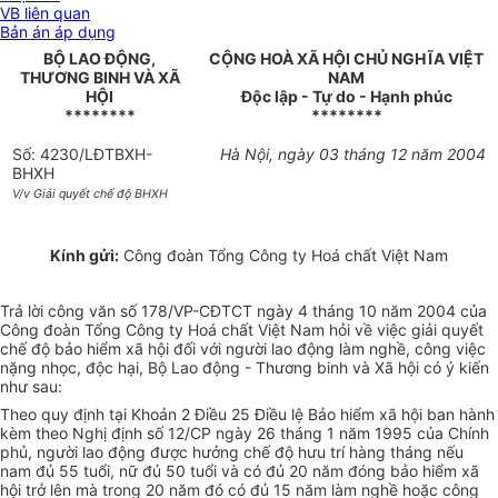
VB liên quan
Bản án áp dụng
BỘ LAO ĐỘNG,
CỘNG HOÀ XÃ HỘI CHỦ NGHĨA VIỆT
THƯƠNG BINH VÀ XÃ
NAM
HỘI
Độc lập - Tự do - Hạnh phúc
********
********
Số: 4230/LĐTBXH-
Hà Nội, ngày 03 tháng 12 năm 2004
BHXH
V/v Giải quyết chế độ BHXH
Kính gửi:
Công đoàn Tổng Công ty Hoá chất Việt Nam
Trả lời công văn số 178/VP-CĐTCT ngày 4 tháng 10 năm 2004 của
Công đoàn Tổng Công ty Hoá chất Việt Nam hỏi về việc giải quyết
chế độ bảo hiểm xã hội đối với người lao động làm nghề, công việc
nặng nhọc, độc hại, Bộ Lao động - Thương binh và Xã hội có ý kiến
như sau:
Theo quy định tại Khoản 2 Điều 25 Điều lệ Bảo hiểm xã hội ban hành
kèm theo Nghị định số 12/CP ngày 26 tháng 1 năm 1995 của Chính
phủ, người lao động được hưởng chế độ hưu trí hàng tháng nếu
nam đủ 55 tuổi, nữ đủ 50 tuổi và có đủ 20 năm đóng bảo hiểm xã
hội trở lên mà trong 20 năm đó có đủ 15 năm làm nghề hoặc công