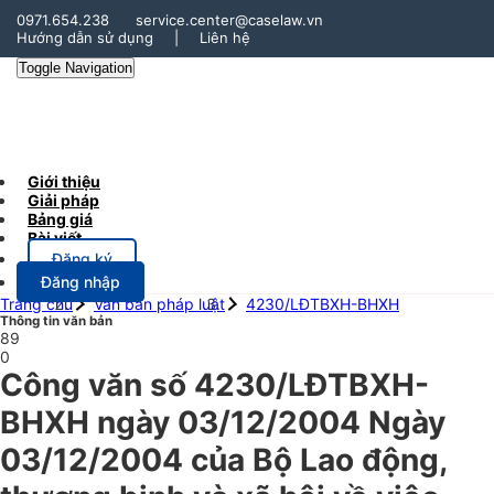
0971.654.238
service.center@caselaw.vn
Hướng dẫn sử dụng
|
Liên hệ
Toggle Navigation
Giới thiệu
Giải pháp
Bảng giá
Bài viết
Đăng ký
Đăng nhập
Trang chủ
Văn bản pháp luật
4230/LĐTBXH-BHXH
Thông tin văn bản
89
0
Công văn số 4230/LĐTBXH-
BHXH ngày 03/12/2004 Ngày
03/12/2004 của Bộ Lao động,