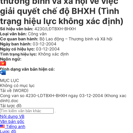
thương binh và xã hội về việc
giải quyết chế độ BHXH (Tình
trạng hiệu lực không xác định)
Số hiệu văn bản:
4230/LĐTBXH-BHXH
Loại văn bản:
Công văn
Cơ quan ban hành:
Bộ Lao động – Thương binh và Xã hội
Ngày ban hành:
03-12-2004
Ngày có hiệu lực:
03-12-2004
Không xác định
Tình trạng hiệu lực:
Ngôn ngữ:
Định dạng văn bản hiện có:
MỤC LỤC
Không có mục lục
Tải về (WORD)
Cong van so 4230-LDTBXH-BHXH ngay 03-12-2004 (Khong xac
dinh).doc
Tải lược đồ
Nội dung VB
Văn bản gốc
Tiếng anh
Lược đồ