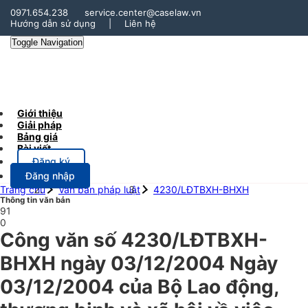
0971.654.238
service.center@caselaw.vn
Hướng dẫn sử dụng
|
Liên hệ
Toggle Navigation
Giới thiệu
Giải pháp
Bảng giá
Bài viết
Đăng ký
Đăng nhập
Trang chủ
Văn bản pháp luật
4230/LĐTBXH-BHXH
Thông tin văn bản
91
0
Công văn số 4230/LĐTBXH-
BHXH ngày 03/12/2004 Ngày
03/12/2004 của Bộ Lao động,