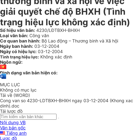
thương binh và xã hội về việc
giải quyết chế độ BHXH (Tình
trạng hiệu lực không xác định)
Số hiệu văn bản:
4230/LĐTBXH-BHXH
Loại văn bản:
Công văn
Cơ quan ban hành:
Bộ Lao động – Thương binh và Xã hội
Ngày ban hành:
03-12-2004
Ngày có hiệu lực:
03-12-2004
Không xác định
Tình trạng hiệu lực:
Ngôn ngữ:
Định dạng văn bản hiện có:
MỤC LỤC
Không có mục lục
Tải về (WORD)
Cong van so 4230-LDTBXH-BHXH ngay 03-12-2004 (Khong xac
dinh).doc
Tải lược đồ
Nội dung VB
Văn bản gốc
Tiếng anh
Lược đồ