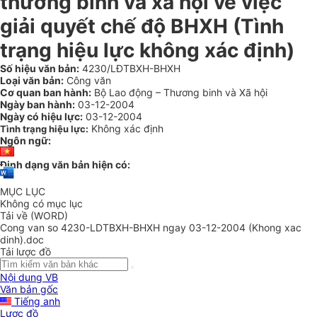
thương binh và xã hội về việc
giải quyết chế độ BHXH (Tình
trạng hiệu lực không xác định)
Số hiệu văn bản:
4230/LĐTBXH-BHXH
Loại văn bản:
Công văn
Cơ quan ban hành:
Bộ Lao động – Thương binh và Xã hội
Ngày ban hành:
03-12-2004
Ngày có hiệu lực:
03-12-2004
Không xác định
Tình trạng hiệu lực:
Ngôn ngữ:
Định dạng văn bản hiện có:
MỤC LỤC
Không có mục lục
Tải về (WORD)
Cong van so 4230-LDTBXH-BHXH ngay 03-12-2004 (Khong xac
dinh).doc
Tải lược đồ
Nội dung VB
Văn bản gốc
Tiếng anh
Lược đồ