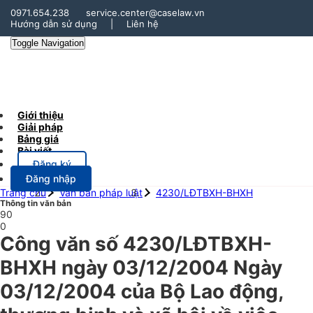
0971.654.238
service.center@caselaw.vn
Hướng dẫn sử dụng
|
Liên hệ
Toggle Navigation
Giới thiệu
Giải pháp
Bảng giá
Bài viết
Đăng ký
Đăng nhập
Trang chủ
Văn bản pháp luật
4230/LĐTBXH-BHXH
Thông tin văn bản
90
0
Công văn số 4230/LĐTBXH-
BHXH ngày 03/12/2004 Ngày
03/12/2004 của Bộ Lao động,