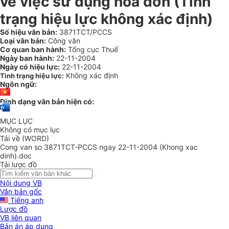
về việc sử dụng hoá đơn (Tình
trạng hiệu lực không xác định)
Số hiệu văn bản:
3871TCT/PCCS
Loại văn bản:
Công văn
Cơ quan ban hành:
Tổng cục Thuế
Ngày ban hành:
22-11-2004
Ngày có hiệu lực:
22-11-2004
Không xác định
Tình trạng hiệu lực:
Ngôn ngữ:
Định dạng văn bản hiện có:
MỤC LỤC
Không có mục lục
Tải về (WORD)
Cong van so 3871TCT-PCCS ngay 22-11-2004 (Khong xac
dinh).doc
Tải lược đồ
Nội dung VB
Văn bản gốc
Tiếng anh
Lược đồ
VB liên quan
Bản án áp dụng