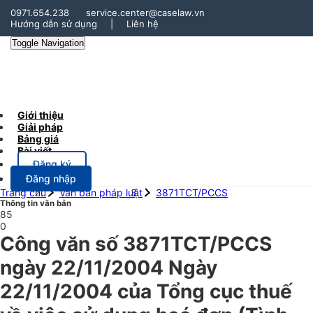
0971.654.238
service.center@caselaw.vn
Hướng dẫn sử dụng
|
Liên hệ
Toggle Navigation
Giới thiệu
Giải pháp
Bảng giá
Bài viết
Đăng ký
Đăng nhập
Trang chủ
Văn bản pháp luật
3871TCT/PCCS
Thông tin văn bản
85
0
Công văn số 3871TCT/PCCS
ngày 22/11/2004 Ngày
22/11/2004 của Tổng cục thuế