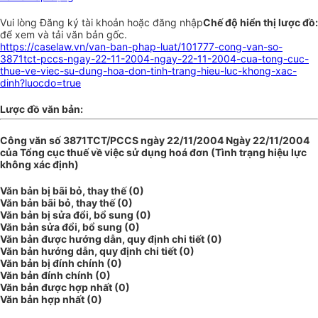
Vui lòng
Đăng ký
tài khoản hoặc
đăng nhập
Chế độ hiển thị lược đồ:
để xem và tải văn bản gốc.
https://caselaw.vn/van-ban-phap-luat/101777-cong-van-so-
3871tct-pccs-ngay-22-11-2004-ngay-22-11-2004-cua-tong-cuc-
thue-ve-viec-su-dung-hoa-don-tinh-trang-hieu-luc-khong-xac-
dinh?luocdo=true
Lược đồ văn bản:
Công văn số 3871TCT/PCCS ngày 22/11/2004 Ngày 22/11/2004
của Tổng cục thuế về việc sử dụng hoá đơn (Tình trạng hiệu lực
không xác định)
Văn bản bị bãi bỏ, thay thế (0)
Văn bản bãi bỏ, thay thế (0)
Văn bản bị sửa đổi, bổ sung (0)
Văn bản sửa đổi, bổ sung (0)
Văn bản được hướng dẫn, quy định chi tiết (0)
Văn bản hướng dẫn, quy định chi tiết (0)
Văn bản bị đính chính (0)
Văn bản đính chính (0)
Văn bản được hợp nhất (0)
Văn bản hợp nhất (0)