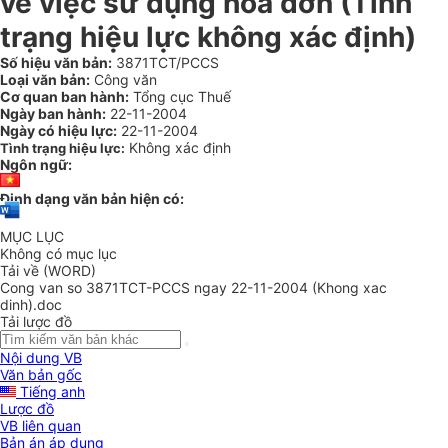
về việc sử dụng hoá đơn (Tình
trạng hiệu lực không xác định)
Số hiệu văn bản:
3871TCT/PCCS
Loại văn bản:
Công văn
Cơ quan ban hành:
Tổng cục Thuế
Ngày ban hành:
22-11-2004
Ngày có hiệu lực:
22-11-2004
Không xác định
Tình trạng hiệu lực:
Ngôn ngữ:
Định dạng văn bản hiện có:
MỤC LỤC
Không có mục lục
Tải về (WORD)
Cong van so 3871TCT-PCCS ngay 22-11-2004 (Khong xac
dinh).doc
Tải lược đồ
Nội dung VB
Văn bản gốc
Tiếng anh
Lược đồ
VB liên quan
Bản án áp dụng