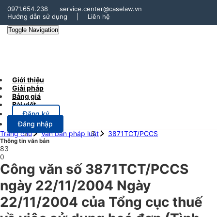
0971.654.238
service.center@caselaw.vn
Hướng dẫn sử dụng
|
Liên hệ
Toggle Navigation
Giới thiệu
Giải pháp
Bảng giá
Bài viết
Đăng ký
Đăng nhập
Trang chủ
Văn bản pháp luật
3871TCT/PCCS
Thông tin văn bản
83
0
Công văn số 3871TCT/PCCS
ngày 22/11/2004 Ngày
22/11/2004 của Tổng cục thuế