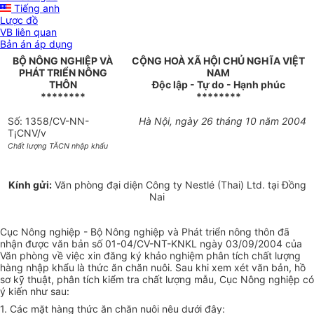
Tiếng anh
Lược đồ
VB liên quan
Bản án áp dụng
BỘ NÔNG NGHIỆP VÀ
CỘNG HOÀ XÃ HỘI CHỦ NGHĨA VIỆT
PHÁT TRIỂN NÔNG
NAM
THÔN
Độc lập - Tự do - Hạnh phúc
********
********
Số: 1358/CV-NN-
Hà Nội, ngày 26 tháng 10 năm 2004
T¡CNV/v
Chất lượng TĂCN nhập khẩu
Kính gửi:
Văn phòng đại diện Công ty Nestlé (Thai) Ltd. tại Đồng
Nai
Cục Nông nghiệp - Bộ Nông nghiệp và Phát triển nông thôn đã
nhận được văn bản số 01-04/CV-NT-KNKL ngày 03/09/2004 của
Văn phòng về việc xin đăng ký khảo nghiệm phân tích chất lượng
hàng nhập khẩu là thức ăn chăn nuôi. Sau khi xem xét văn bản, hồ
sơ kỹ thuật, phân tích kiểm tra chất lượng mẫu, Cục Nông nghiệp có
ý kiến như sau:
1. Các mặt hàng thức ăn chăn nuôi nêu dưới đây: