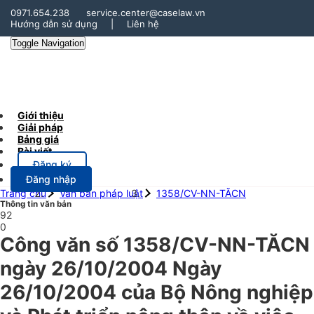
0971.654.238
service.center@caselaw.vn
Hướng dẫn sử dụng
|
Liên hệ
Toggle Navigation
Giới thiệu
Giải pháp
Bảng giá
Bài viết
Đăng ký
Đăng nhập
Trang chủ
Văn bản pháp luật
1358/CV-NN-TĂCN
Thông tin văn bản
92
0
Công văn số 1358/CV-NN-TĂCN
ngày 26/10/2004 Ngày
26/10/2004 của Bộ Nông nghiệp