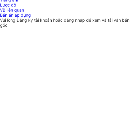
Lược đồ
VB liên quan
Bản án áp dụng
Vui lòng
Đăng ký
tài khoản hoặc
đăng nhập
để xem và tải văn bản
gốc.