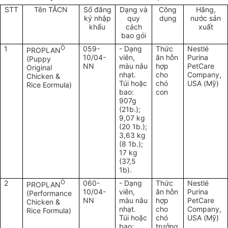
STT
Tên TĂCN
Số đăng
Dạng và
Công
Hãng,
ký nhập
quy
dụng
nước sản
khẩu
cách
xuất
bao gói
1
Ò
059-
- Dạng
Thức
Nestlé
PROPLAN
10/04-
viên,
ăn hỗn
Purina
(Puppy
NN
màu nâu
hợp
PetCare
Original
nhạt.
cho
Company,
Chicken &
Túi hoặc
chó
USA (Mỹ)
Rice Eormula)
bao:
con
907g
(21b.);
9,07 kg
(20 1b.);
3,63 kg
(8 1b.);
17 kg
(37,5
1b).
2
Ò
060-
- Dạng
Thức
Nestlé
PROPLAN
10/04-
viên,
ăn hỗn
Purina
(Performance
NN
màu nâu
hợp
PetCare
Chicken &
nhạt.
cho
Company,
Rice Formula)
Túi hoặc
chó
USA (Mỹ)
bao:
trưởng