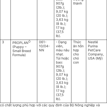
907g
thành
(2lb.);
9,07 kg
(20 lb.);
3,63 kg
(8 lb.);
17 kg
(37,5
lb).
3
Ò
061-
- Dạng
Thức
Nestlé
PROPLAN
10/04-
viên,
ăn hỗn
Purina
(Puppy –
NN
màu nâu
hợp
PetCare
Small Breed
nhạt.
cho
Company,
Formula)
Túi hoặc
chó
USA (Mỹ)
bao:
con
907g
(2lb.);
9,07 kg
(20 lb.);
3,63 kg
(8 lb.);
17 kg
(37,5
lb).
có chất lượng phù hợp với các quy định của Bộ Nông nghiệp và