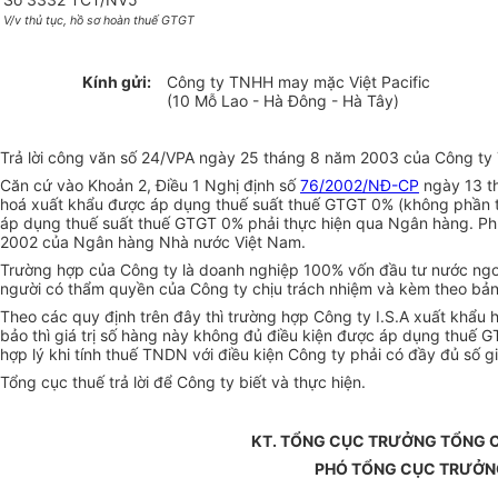
V/v thủ tục, hồ sơ hoàn thuế GTGT
Kính gửi:
Công ty TNHH may mặc Việt Pacific
(10 Mỗ Lao - Hà Đông - Hà Tây)
Trả lời công văn số 24/VPA ngày 25 tháng 8 năm 2003 của Công ty 
Căn cứ vào Khoản 2, Điều 1 Nghị định số
76/2002/NĐ-CP
ngày 13 th
hoá xuất khẩu được áp dụng thuế suất thuế GTGT 0% (không phần tr
áp dụng thuế suất thuế GTGT 0% phải thực hiện qua Ngân hàng. P
2002 của Ngân hàng Nhà nước Việt Nam.
Trường hợp của Công ty là doanh nghiệp 100% vốn đầu tư nước ngoà
người có thẩm quyền của Công ty chịu trách nhiệm và kèm theo bản
Theo các quy định trên đây thì trường hợp Công ty I.S.A xuất khẩ
bảo thì giá trị số hàng này không đủ điều kiện được áp dụng thuế G
hợp lý khi tính thuế TNDN với điều kiện Công ty phải có đầy đủ số 
Tổng cục thuế trả lời để Công ty biết và thực hiện.
KT. TỔNG CỤC TRƯỞNG TỔNG 
PHÓ TỔNG CỤC TRƯỞN