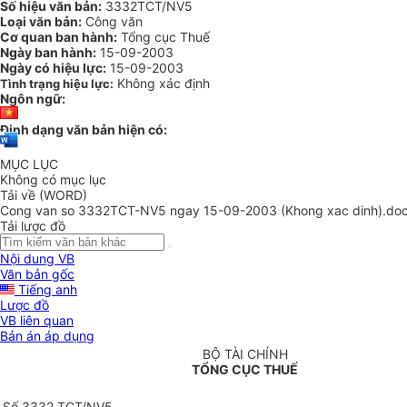
Số hiệu văn bản:
3332TCT/NV5
Loại văn bản:
Công văn
Cơ quan ban hành:
Tổng cục Thuế
Ngày ban hành:
15-09-2003
Ngày có hiệu lực:
15-09-2003
Không xác định
Tình trạng hiệu lực:
Ngôn ngữ:
Định dạng văn bản hiện có:
MỤC LỤC
Không có mục lục
Tải về (WORD)
Cong van so 3332TCT-NV5 ngay 15-09-2003 (Khong xac dinh).do
Tải lược đồ
Nội dung VB
Văn bản gốc
Tiếng anh
Lược đồ
VB liên quan
Bản án áp dụng
BỘ TÀI CHÍNH
TỔNG CỤC THUẾ
Số 3332 TCT/NV5