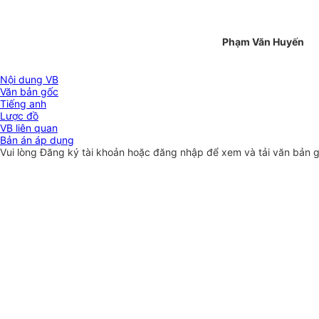
Phạm Văn Huyến
Nội dung VB
Văn bản gốc
Tiếng anh
Lược đồ
VB liên quan
Bản án áp dụng
Vui lòng
Đăng ký
tài khoản hoặc
đăng nhập
để xem và tải văn bản 