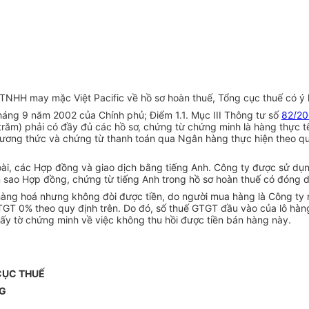
TNHH may mặc Việt Pacific về hồ sơ hoàn thuế, Tổng cục thuế có ý 
áng 9 năm 2002 của Chính phủ; Điểm 1.1. Mục III Thông tư số
82/20
ăm) phải có đầy đủ các hồ sơ, chứng từ chứng minh là hàng thực tế
hương thức và chứng từ thanh toán qua Ngân hàng thực hiện theo 
i, các Hợp đồng và giao dịch bằng tiếng Anh. Công ty được sử dụn
 sao Hợp đồng, chứng từ tiếng Anh trong hồ sơ hoàn thuế có đóng 
u hàng hoá nhưng không đòi được tiền, do người mua hàng là Công t
TGT 0% theo quy định trên. Do đó, số thuế GTGT đầu vào của lô hàng
giấy tờ chứng minh về việc không thu hồi được tiền bán hàng này.
CỤC THUẾ
G