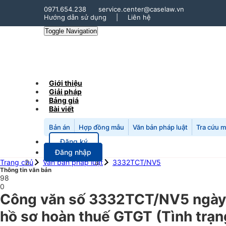
0971.654.238
service.center@caselaw.vn
Hướng dẫn sử dụng
|
Liên hệ
Toggle Navigation
Giới thiệu
Giải pháp
Bảng giá
Bài viết
Bản án
Hợp đồng mẫu
Văn bản pháp luật
Tra cứu 
Đăng ký
Đăng nhập
Trang chủ
Văn bản pháp luật
3332TCT/NV5
Thông tin văn bản
98
0
Công văn số 3332TCT/NV5 ngày 1
hồ sơ hoàn thuế GTGT (Tình trạn