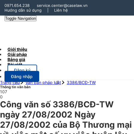
0971.654.238
service.center@caselaw.vn
Hướng dẫn sử dụng
|
Liên hệ
Toggle Navigation
Giới thiệu
Giải pháp
Bảng giá
Bài viết
Đăng ký
Đăng nhập
Trang chủ
Văn bản pháp luật
3386/BCĐ-TW
Thông tin văn bản
107
0
Công văn số 3386/BCĐ-TW
ngày 27/08/2002 Ngày
27/08/2002 của Bộ Thương mại