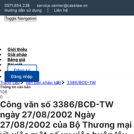
0971.654.238
service.center@caselaw.vn
Hướng dẫn sử dụng
|
Liên hệ
Toggle Navigation
Giới thiệu
Giải pháp
Bảng giá
Bài viết
Đăng ký
Đăng nhập
Trang chủ
Văn bản pháp luật
3386/BCĐ-TW
Thông tin văn bản
106
0
Công văn số 3386/BCĐ-TW
ngày 27/08/2002 Ngày
27/08/2002 của Bộ Thương mại