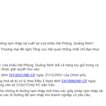
ng tạm nhập tái xuất tại cửa khẩu Hải Phòng, Quảng Ninh";
ộ Thương mại đề nghị Tổng cục Hải quan thống nhất chỉ đạo thực
c cửa khẩu Hải Phòng, Quảng Ninh (kể cả hàng lưu giữ trong và
t được giải quyết như sau:
ị định
101/2001/NĐ-CP
ngày 31/12/2001 của Chính phủ.
g hoá sẽ bị xử lý theo Điều 5 Nghị định
54/1998/NĐ-CP
ngày
công văn số 3120/TCHQ-PC dẫn trên.
 cho những lô đường tạm nhập mới theo các giấy phép tạm nhập tái
cho các lô đường đã tạm nhập khi doanh nghiệp có yêu cầu.