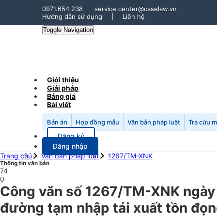
0971.654.238
service.center@caselaw.vn
Hướng dẫn sử dụng
|
Liên hệ
Toggle Navigation
Giới thiệu
Giải pháp
Bảng giá
Bài viết
Bản án
Hợp đồng mẫu
Văn bản pháp luật
Tra cứu 
Đăng ký
Đăng nhập
Trang chủ
Văn bản pháp luật
1267/TM-XNK
Thông tin văn bản
74
0
Công văn số 1267/TM-XNK ngày 
đường tạm nhập tái xuất tồn đọn