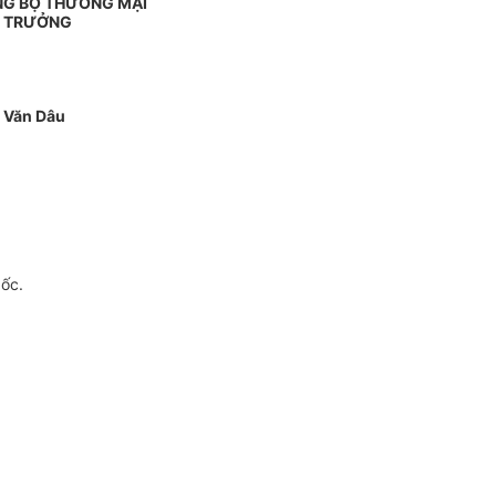
NG BỘ THƯƠNG MẠI
 TRƯỞNG
 Văn Dâu
gốc.