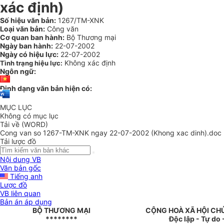
xác định)
Số hiệu văn bản:
1267/TM-XNK
Loại văn bản:
Công văn
Cơ quan ban hành:
Bộ Thương mại
Ngày ban hành:
22-07-2002
Ngày có hiệu lực:
22-07-2002
Không xác định
Tình trạng hiệu lực:
Ngôn ngữ:
Định dạng văn bản hiện có:
MỤC LỤC
Không có mục lục
Tải về (WORD)
Cong van so 1267-TM-XNK ngay 22-07-2002 (Khong xac dinh).doc
Tải lược đồ
Nội dung VB
Văn bản gốc
Tiếng anh
Lược đồ
VB liên quan
Bản án áp dụng
BỘ THƯƠNG MẠI
CỘNG HOÀ XÃ HỘI CH
********
Độc lập - Tự do