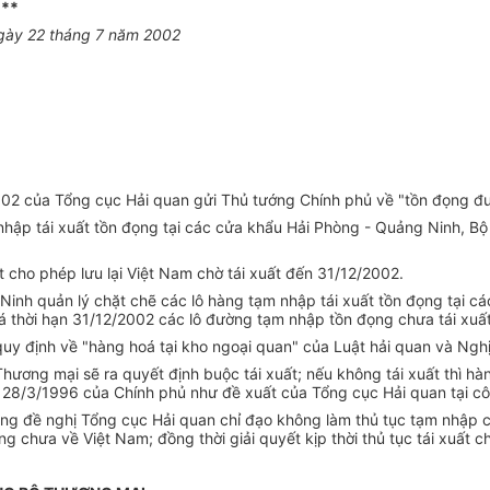
***
ngày 22 tháng 7 năm 2002
 của Tổng cục Hải quan gửi Thủ tướng Chính phủ về "tồn đọng đườ
nhập tái xuất tồn đọng tại các cửa khẩu Hải Phòng - Quảng Ninh, B
 cho phép lưu lại Việt Nam chờ tái xuất đến 31/12/2002.
inh quản lý chặt chẽ các lô hàng tạm nhập tái xuất tồn đọng tại cá
uá thời hạn 31/12/2002 các lô đường tạm nhập tồn đọng chưa tái xuấ
quy định về "hàng hoá tại kho ngoại quan" của Luật hải quan và Ngh
ương mại sẽ ra quyết định buộc tái xuất; nếu không tái xuất thì hàn
 28/3/1996 của Chính phủ như đề xuất của Tổng cục Hải quan tại 
đọng đề nghị Tổng cục Hải quan chỉ đạo không làm thủ tục tạm nhập
 chưa về Việt Nam; đồng thời giải quyết kịp thời thủ tục tái xuất 