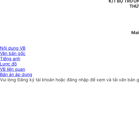
K/T BỘ TRƯỞ
THỨ
Mai
Nội dung VB
Văn bản gốc
Tiếng anh
Lược đồ
VB liên quan
Bản án áp dụng
Vui lòng
Đăng ký
tài khoản hoặc
đăng nhập
để xem và tải văn bản 