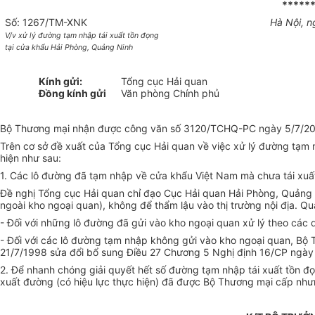
*****
Số: 1267/TM-XNK
Hà Nội, 
V/v xử lý đường tạm nhập tái xuất tồn đọng
tại cửa khẩu Hải Phòng, Quảng Ninh
Kính gửi:
Tổng cục Hải quan
Đồng kính gửi
Văn phòng Chính phủ
Bộ Thương mại nhận được công văn số 3120/TCHQ-PC ngày 5/7/2002
Trên cơ sở đề xuất của Tổng cục Hải quan về việc xử lý đường tạm 
hiện như sau:
1. Các lô đường đã tạm nhập về cửa khẩu Việt Nam mà chưa tái xuất
Đề nghị Tổng cục Hải quan chỉ đạo Cục Hải quan Hải Phòng, Quảng N
ngoài kho ngoại quan), không để thẩm lậu vào thị trường nội địa. Q
- Đối với những lô đường đã gửi vào kho ngoại quan xử lý theo các 
- Đối với các lô đường tạm nhập không gửi vào kho ngoại quan, Bộ Th
21/7/1998 sửa đổi bổ sung Điều 27 Chương 5 Nghị định 16/CP ngày
2. Để nhanh chóng giải quyết hết số đường tạm nhập tái xuất tồn 
xuất đường (có hiệu lực thực hiện) đã được Bộ Thương mại cấp nhưng