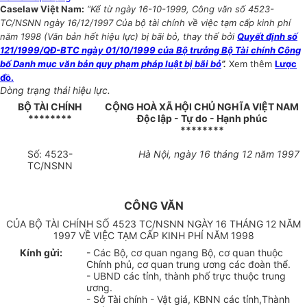
Caselaw Việt Nam:
“Kể từ ngày 16-10-1999, Công văn số 4523-
TC/NSNN ngày 16/12/1997 Của bộ tài chính về việc tạm cấp kinh phí
năm 1998 (Văn bản hết hiệu lực) bị bãi bỏ, thay thế bởi
Quyết định số
121/1999/QĐ-BTC ngày 01/10/1999 của Bộ trưởng Bộ Tài chính Công
bố Danh mục văn bản quy phạm pháp luật bị bãi bỏ
”.
Xem thêm
Lược
đồ.
Dòng trạng thái hiệu lực.
BỘ TÀI CHÍNH
CỘNG HOÀ XÃ HỘI CHỦ NGHĨA VIỆT NAM
********
Độc lập - Tự do - Hạnh phúc
********
Số: 4523-
Hà Nội, ngày 16 tháng 12 năm 1997
TC/NSNN
CÔNG VĂN
CỦA BỘ TÀI CHÍNH SỐ 4523 TC/NSNN NGÀY 16 THÁNG 12 NĂM
1997 VỀ VIỆC TẠM CẤP KINH PHÍ NĂM 1998
Kính gửi:
- Các Bộ, cơ quan ngang Bộ, cơ quan thuộc
Chính phủ, cơ quan trung ương các đoàn thể.
- UBND các tỉnh, thành phố trực thuộc trung
ương.
- Sở Tài chính - Vật giá, KBNN các tỉnh,Thành