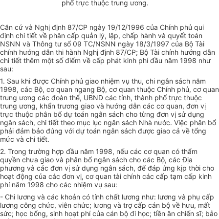
phố trực thuộc trung ương.
Căn cứ và Nghị định 87/CP ngày 19/12/1996 của Chính phủ qui
định chi tiết về phân cấp quản lý, lập, chấp hành và quyết toán
NSNN và Thông tư số 09 TC/NSNN ngày 18/3/1997 của Bộ Tài
chính hướng dẫn thi hành Nghị định 87/CP; Bộ Tài chính hướng dẫn
chi tiết thêm một số điểm về cấp phát kinh phí đầu năm 1998 như
sau:
1. Sau khi được Chính phủ giao nhiệm vụ thu, chi ngân sách năm
1998, các Bộ, cơ quan ngang Bộ, cơ quan thuộc Chính phủ, cơ quan
trung ương các đoàn thể, UBND các tỉnh, thành phố trực thuộc
trung ương, khẩn trương giao và hướng dẫn các cơ quan, đơn vị
trực thuộc phân bổ dự toán ngân sách cho từng đơn vị sử dụng
ngân sách, chi tiết theo mục lục ngân sách Nhà nước. Việc phân bổ
phải đảm bảo đúng với dự toán ngân sách được giao cả về tổng
mức và chi tiết.
2. Trong trường hợp đầu năm 1998, nếu các cơ quan có thẩm
quyền chưa giao và phân bổ ngân sách cho các Bộ, các Địa
phương và các đơn vị sử dụng ngân sách, để đáp ứng kịp thời cho
hoạt động của các đơn vị, cơ quan tài chính các cấp tạm cấp kinh
phí năm 1998 cho các nhiệm vụ sau:
- Chi lương và các khoản có tính chất lương như: lương và phụ cấp
lương công chức, viên chức; lương và trợ cấp cán bộ về hưu, mất
sức; học bổng, sinh hoạt phí của cán bộ đi học; tiền ăn chiến sĩ; bảo