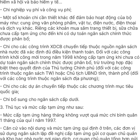
hiểm xã hội và bảo hiểm y tế...
- Chi nghiệp vụ phí và công vụ phí;
- Một số khoản chi cần thiết khác để đảm bảo hoạt động của bộ
máy như: cung ứng văn phòng phẩm, vật tư, điện nước, điện thoại
và dịch vụ khác. Riêng các khoản mua sắm trang thiết bị, sữa chữa
chưa cấp tạm ứng cho đến khi có dự toán ngân sách chính thức
được phân bổ;
- Chi cho các công trình XDCB chuyển tiếp thuộc nguồn ngân sách
nhà nước đã xác định đủ điều kiện thanh toán. Đối với các công
trình khởi công mới trong năm 1998 không cấp tạm ứng khi chưa có
dự toán ngân sách chính thức được phân bổ, trừ trường hợp đặc
biệt theo quyết định của Thủ tướng Chính phủ (đối với các công
trình thuộc ngân sách TW) hoặc Chủ tịch UBND tỉnh, thành phố (đối
với các công trình thuộc ngân sách địa phương);
- Chi cho các dự án chuyển tiếp thuộc các chương trình mục tiêu
quốc gia;
- Chi bổ sung cho ngân sách cấp dưới.
3. Thủ tục và mức cấp tạm ứng như sau:
- Mức cấp tạm ứng hàng tháng không vượt quá mức chi bình quân
1 tháng của quí I năm 1997.
- Căn cứ vào nội dung và mức tạm ứng qui định ở trên, các đơn vị
sử dụng ngân sách lập đề nghị cấp tạm ứng gửi cơ quan chủ quản
và Kho bạc nhà nước nơi giao dịch, cơ quan chủ quản tổng hợp gửi