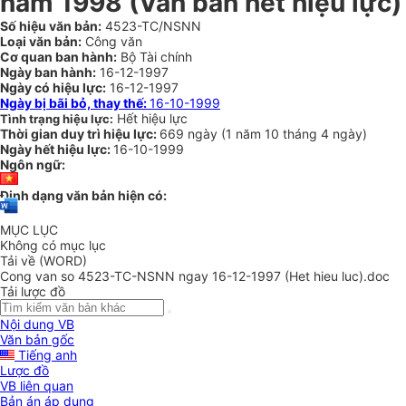
năm 1998 (Văn bản hết hiệu lực)
Số hiệu văn bản:
4523-TC/NSNN
Loại văn bản:
Công văn
Cơ quan ban hành:
Bộ Tài chính
Ngày ban hành:
16-12-1997
Ngày có hiệu lực:
16-12-1997
Ngày bị bãi bỏ, thay thế:
16-10-1999
Hết hiệu lực
Tình trạng hiệu lực:
Thời gian duy trì hiệu lực:
669 ngày
(
1 năm
10 tháng
4 ngày
)
Ngày hết hiệu lực:
16-10-1999
Ngôn ngữ:
Định dạng văn bản hiện có:
MỤC LỤC
Không có mục lục
Tải về (WORD)
Cong van so 4523-TC-NSNN ngay 16-12-1997 (Het hieu luc).doc
Tải lược đồ
Nội dung VB
Văn bản gốc
Tiếng anh
Lược đồ
VB liên quan
Bản án áp dụng