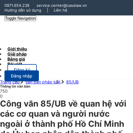
0971.654.238
service.center@caselaw.vn
Hướng dẫn sử dụng
|
Liên hệ
Toggle Navigation
Giới thiệu
Giải pháp
Bảng giá
Bài viết
Đăng ký
Đăng nhập
Trang chủ
Văn bản pháp luật
85/UB
Thông tin văn bản
750
0
Công văn 85/UB về quan hệ với
các cơ quan và người nước
ngoài ở thành phố Hồ Chí Minh