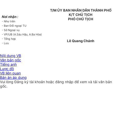
T/M ỦY BAN NHÂN DÂN THÀNH PHỐ
K/T CHỦ TỊCH
Nơi nhận :
PHÓ CHỦ TỊCH
- Như trên
- Ban Đối ngoại TU
- Sở Ngoại vụ
- VP/UB (A.Sáu Hậu, A.Ba Hòa)
- Tổng hợp
Lê Quang Chánh
- Lưu
Nội dung VB
Văn bản gốc
Tiếng anh
Lược đồ
VB liên quan
Bản án áp dụng
Vui lòng
Đăng ký
tài khoản hoặc
đăng nhập
để xem và tải văn bản
gốc.