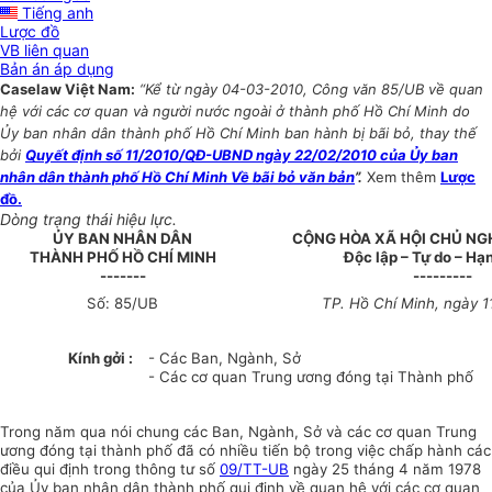
Tiếng anh
Lược đồ
VB liên quan
Bản án áp dụng
Caselaw Việt Nam:
“Kể từ ngày 04-03-2010, Công văn 85/UB về quan
hệ với các cơ quan và người nước ngoài ở thành phố Hồ Chí Minh do
Ủy ban nhân dân thành phố Hồ Chí Minh ban hành bị bãi bỏ, thay thế
bởi
Quyết định số 11/2010/QĐ-UBND ngày 22/02/2010 của Ủy ban
nhân dân thành phố Hồ Chí Minh Về bãi bỏ văn bản
”.
Xem thêm
Lược
đồ.
Dòng trạng thái hiệu lực.
ỦY BAN NHÂN DÂN
CỘNG HÒA XÃ HỘI CHỦ NG
THÀNH PHỐ HỒ CHÍ MINH
Độc lập – Tự do – Hạ
-------
---------
Số: 85/UB
TP. Hồ Chí Minh, ngày 1
Kính gởi :
- Các Ban, Ngành, Sở
- Các cơ quan Trung ương đóng tại Thành phố
Trong năm qua nói chung các Ban, Ngành, Sở và các cơ quan Trung
ương đóng tại thành phố đã có nhiều tiến bộ trong việc chấp hành các
điều qui định trong thông tư số
09/TT-UB
ngày 25 tháng 4 năm 1978
của Ủy ban nhân dân thành phố qui định về quan hệ với các cơ quan