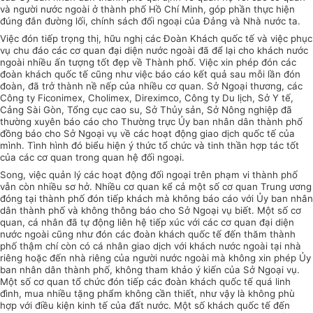
và người nước ngoài ở thành phố Hồ Chí Minh, góp phần thực hiện
đúng đắn đường lối, chính sách đối ngoại của Đảng và Nhà nước ta.
Việc đón tiếp trọng thị, hữu nghị các Đoàn Khách quốc tế và việc phục
vụ chu đáo các cơ quan đại diện nước ngoài đã để lại cho khách nước
ngoài nhiều ấn tượng tốt đẹp về Thành phố. Việc xin phép đón các
đoàn khách quốc tế cũng như việc báo cáo kết quả sau mỗi lần đón
đoàn, đã trở thành nề nếp của nhiều cơ quan. Sở Ngoại thương, các
Công ty Ficonimex, Cholimex, Direximco, Công ty Du lịch, Sở Y tế,
Cảng Sài Gòn, Tổng cục cao su, Sở Thủy sản, Sở Nông nghiệp đã
thường xuyên báo cáo cho Thường trực Ủy ban nhân dân thành phố
đồng báo cho Sở Ngoại vụ về các hoạt động giao dịch quốc tế của
mình. Tình hình đó biểu hiện ý thức tổ chức và tinh thần hợp tác tốt
của các cơ quan trong quan hệ đối ngoại.
Song, việc quản lý các hoạt động đối ngoại trên phạm vi thành phố
vẫn còn nhiều sơ hở. Nhiều cơ quan kể cả một số cơ quan Trung ương
đóng tại thành phố đón tiếp khách mà không báo cáo với Ủy ban nhân
dân thành phố và không thông báo cho Sở Ngoại vụ biết. Một số cơ
quan, cá nhân đã tự động liên hệ tiếp xúc với các cơ quan đại diện
nước ngoài cũng như đón các đoàn khách quốc tế đến thăm thành
phố thậm chí còn có cá nhân giao dịch với khách nước ngoài tại nhà
riêng hoặc đến nhà riêng của người nước ngoài mà không xin phép Ủy
ban nhân dân thành phố, không tham khảo ý kiến của Sở Ngoại vụ.
Một số cơ quan tổ chức đón tiếp các đoàn khách quốc tế quá linh
đình, mua nhiều tặng phẩm không cần thiết, như vậy là không phù
hợp với điều kiện kinh tế của đất nước. Một số khách quốc tế đến