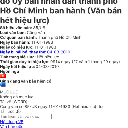
do Ủy ban nhân dân thành phố
Hồ Chí Minh ban hành
(Văn bản
hết hiệu lực)
Số hiệu văn bản:
85/UB
Loại văn bản:
Công văn
Cơ quan ban hành:
Thành phố Hồ Chí Minh
Ngày ban hành:
11-01-1983
Ngày có hiệu lực:
11-01-1983
Ngày bị bãi bỏ, thay thế:
04-03-2010
Hết hiệu lực
Tình trạng hiệu lực:
Thời gian duy trì hiệu lực:
9914 ngày
(
27 năm
1 tháng
29 ngày
)
Ngày hết hiệu lực:
04-03-2010
Ngôn ngữ:
Định dạng văn bản hiện có:
MỤC LỤC
Không có mục lục
Tải về (WORD)
Cong van so 85-UB ngay 11-01-1983 (Het hieu luc).doc
Tải lược đồ
Nội dung VB
Văn bản gốc