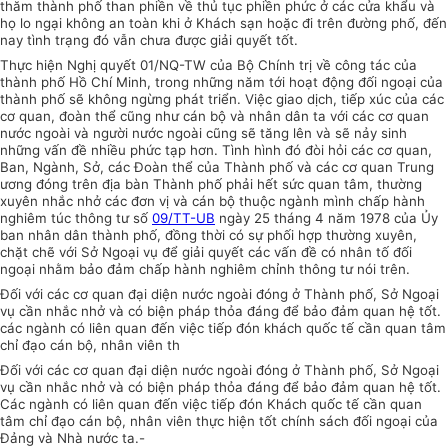
thăm thành phố than phiền về thủ tục phiền phức ở các cửa khẩu và
họ lo ngại không an toàn khi ở Khách sạn hoặc đi trên đường phố, đến
nay tình trạng đó vẫn chưa được giải quyết tốt.
Thực hiện Nghị quyết 01/NQ-TW của Bộ Chính trị về công tác của
thành phố Hồ Chí Minh, trong những năm tới hoạt động đối ngoại của
thành phố sẽ không ngừng phát triển. Việc giao dịch, tiếp xúc của các
cơ quan, đoàn thể cũng như cán bộ và nhân dân ta với các cơ quan
nước ngoài và người nước ngoài cũng sẽ tăng lên và sẽ nảy sinh
những vấn đề nhiều phức tạp hơn. Tình hình đó đòi hỏi các cơ quan,
Ban, Ngành, Sở, các Đoàn thể của Thành phố và các cơ quan Trung
ương đóng trên địa bàn Thành phố phải hết sức quan tâm, thường
xuyên nhắc nhở các đơn vị và cán bộ thuộc ngành mình chấp hành
nghiêm túc thông tư số
09/TT-UB
ngày 25 tháng 4 năm 1978 của Ủy
ban nhân dân thành phố, đồng thời có sự phối hợp thường xuyên,
chặt chẽ với Sở Ngoại vụ để giải quyết các vấn đề có nhân tố đối
ngoại nhằm bảo đảm chấp hành nghiêm chỉnh thông tư nói trên.
Đối với các cơ quan đại diện nước ngoài đóng ở Thành phố, Sở Ngoại
vụ cần nhắc nhở và có biện pháp thỏa đáng để bảo đảm quan hệ tốt.
các ngành có liên quan đến việc tiếp đón khách quốc tế cần quan tâm
chỉ đạo cán bộ, nhân viên th
Đối với các cơ quan đại diện nước ngoài đóng ở Thành phố, Sở Ngoại
vụ cần nhắc nhở và có biện pháp thỏa đáng để bảo đảm quan hệ tốt.
Các ngành có liên quan đến việc tiếp đón Khách quốc tế cần quan
tâm chỉ đạo cán bộ, nhân viên thực hiện tốt chính sách đối ngoại của
Đảng và Nhà nước ta.-