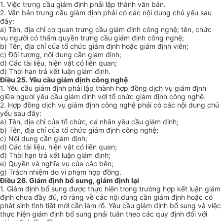
1. Việc trưng cầu giám định phải lập thành văn bản.
2. Văn bản trưng cầu giám định phải có các nội dung chủ yếu sau
đây:
a) Tên, địa chỉ cơ quan trưng cầu giám định công nghệ; tên, chức
vụ người có thẩm quyền trưng cầu giám định công nghệ;
b) Tên, địa chỉ của tổ chức giám định hoặc giám định viên;
c) Đối tượng, nội dung cần giám định;
d) Các tài liệu, hiện vật có liên quan;
đ) Thời hạn trả kết luận giám định.
Điều 25. Yêu cầu giám định công nghệ
1. Yêu cầu giám định phải lập thành hợp đồng dịch vụ giám định
giữa người yêu cầu giám định với tổ chức giám định công nghệ.
2. Hợp đồng dịch vụ giám định công nghệ phải có các nội dung chủ
yếu sau đây:
a) Tên, địa chỉ của tổ chức, cá nhân yêu cầu giám định;
b) Tên, địa chỉ của tổ chức giám định công nghệ;
c) Nội dung cần giám định;
d) Các tài liệu, hiện vật có liên quan;
đ) Thời hạn trả kết luận giám định;
e) Quyền và nghĩa vụ của các bên;
g) Trách nhiệm do vi phạm hợp đồng.
Điều 26. Giám định bổ sung, giám định lại
1. Giám định bổ sung được thực hiện trong trường hợp kết luận giám
định chưa đầy đủ, rõ ràng về các nội dung cần giám định hoặc có
phát sinh tình tiết mới cần làm rõ. Yêu cầu giám định bổ sung và việc
thực hiện giám định bổ sung phải tuân theo các quy định đối với