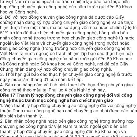
từ Việt Nam ra nước ngoài) có trách nhiệm lập báo cáo thực hiện
hợp đồng chuyển giao công nghệ của năm trước gửi đến Bộ Khoa
học và Công nghệ.
2. Đối với hợp đồng chuyển giao công nghệ đã được cấp Giấy
chứng nhận đăng ký hợp đồng chuyển giao công nghệ và đã thực
hiện được trên một năm, mà có sử dụng vốn nhà nước chiếm tỷ lệ từ
51% trở lên để thực hiện chuyển giao công nghệ, hằng năm bên
nhận công nghệ (trong trường hợp chuyển giao công nghệ từ nước
ngoài vào Việt Nam và chuyển giao công nghệ trong nước) hoặc
bên giao công nghệ (trong trường hợp chuyển giao công nghệ từ
Việt Nam ra nước ngoài) có trách nhiệm lập báo cáo thực hiện hợp
đồng chuyển giao công nghệ của năm trước gửi đến Bộ Khoa học
và Công nghệ hoặc Sở Khoa học và Công nghệ, nơi đã cấp Giấy
Chứng nhận đăng ký hợp đồng chuyển giao công nghệ.
3. Thời hạn gửi báo cáo thực hiện chuyển giao công nghệ là trước
ngày mười lăm tháng 01 của năm kế tiếp.
4. Báo cáo hằng năm về tình hình thực hiện hợp đồng chuyển giao
công nghệ theo mẫu tại Phụ lục X của Nghị định này.
Điều 17. Thanh lý hợp đồng chuyển giao công nghệ đối với công
nghệ thuộc Danh mục công nghệ hạn chế chuyển giao
1. Việc thanh lý hợp đồng chuyển giao công nghệ đối với công nghệ
thuộc Danh mục công nghệ hạn chế chuyển giao phải được các bên
lập biên bản thanh lý.
2. Bên nhận công nghệ hoặc bên giao công nghệ trong trường hợp
chuyển giao công nghệ từ Việt Nam ra nước ngoài gửi biên bản
thanh lý hợp đồng chuyển giao công nghệ đến Bộ Khoa học và
Công nghệ trong thời hạn chậm nhất 30 (ba mươi) ngày kể từ ngày