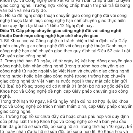
Khoa học và Công nghệ xem xét và ra văn bản chấp thuận chuyển
giao công nghệ. Trường hợp không chấp thuận thì phải trả lời bằng
văn bản và nêu rõ lý do.
5. Hồ sơ đề nghị chấp thuận chuyển giao công nghệ đối với công
nghệ thuộc Danh mục công nghệ hạn chế chuyển giao thực hiện
theo quy định tại khoản 1 Điều 12 Nghị định này.
Điều 11. Cấp phép chuyển giao công nghệ đối với công nghệ
thuộc Danh mục công nghệ hạn chế chuyển giao
1. Bộ Khoa học và Công nghệ có trách nhiệm thẩm định, cấp Giấy
phép chuyển giao công nghệ đối với công nghệ thuộc Danh mục
công nghệ hạn chế chuyển giao theo quy định tại Điều 52 của Luật
Chuyển giao công nghệ.
2. Trong thời hạn 60 ngày, kể từ ngày ký kết hợp đồng chuyển giao
công nghệ, bên nhận công nghệ (trong trường hợp chuyển giao
công nghệ từ nước ngoài vào Việt Nam và chuyển giao công nghệ
trong nước) hoặc bên giao công nghệ (trong trường hợp chuyển
giao công nghệ từ Việt Nam ra nước ngoài) thay mặt các bên gửi
03 (ba) bộ hồ sơ, trong đó có ít nhất 01 (một) bộ hồ sơ gốc đến Bộ
Khoa học và Công nghệ đề nghị cấp Giấy phép chuyển giao công
nghệ.
Trong thời hạn 10 ngày, kể từ ngày nhận đủ hồ sơ hợp lệ, Bộ Khoa
học và Công nghệ có trách nhiệm thẩm định, cấp Giấy phép chuyển
giao công nghệ.
3. Trường hợp hồ sơ chưa đầy đủ hoặc chưa phù hợp với quy định
của pháp luật thì Bộ Khoa học và Công nghệ có văn bản yêu cầu
bên đã gửi hồ sơ sửa đổi, bổ sung hồ sơ. Trong thời hạn 10 ngày, kể
từ ngày nhận được hồ sơ sửa đổi, bổ sung hợp lệ, Bộ Khoa học và