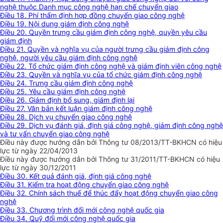
nghệ thuộc Danh mục công nghệ hạn chế chuyển giao
Điều 18. Phí thẩm định hợp đồng chuyển giao công nghệ
Điều 19. Nội dung giám định công nghệ
Điều 20. Quyền trưng cầu giám định công nghệ, quyền yêu cầu
giám định
Điều 21. Quyền và nghĩa vụ của người trưng cầu giám định công
nghệ, người yêu cầu giám định công nghệ
Điều 22. Tổ chức giám định công nghệ và giám định viên công nghệ
Điều 23. Quyền và nghĩa vụ của tổ chức giám định công nghệ
Điều 24. Trưng cầu giám định công nghệ
Điều 25. Yêu cầu giám định công nghệ
Điều 26. Giám định bổ sung, giám định lại
Điều 27. Văn bản kết luận giám định công nghệ
Điều 28. Dịch vụ chuyển giao công nghệ
Điều 29. Dịch vụ đánh giá, định giá công nghệ, giám định công nghệ
và tư vấn chuyển giao công nghệ
Điều này được hướng dẫn bởi Thông tư 08/2013/TT-BKHCN có hiệu
lực từ ngày 22/04/2013
Điều này được hướng dẫn bởi Thông tư 31/2011/TT-BKHCN có hiệu
lực từ ngày 30/12/2011
Điều 30. Kết quả đánh giá, định giá công nghệ
Điều 31. Kiểm tra hoạt động chuyển giao công nghệ
Điều 32. Chính sách thuế để thúc đẩy hoạt động chuyển giao công
nghệ
Điều 33. Chương trình đổi mới công nghệ quốc gia
Điều 34. Quỹ đổi mới công nghệ quốc gia