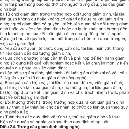
định thì phải thông báo kịp thời cho người trưng cầu, yêu cầu giám
định biết;
b) Từ chối giám định trong trường hợp đối tượng giám định, tài liệu
liên quan không đủ hoặc không có giá trị để đưa ra kết luận giám
định; người giám định có quyền, lợi ích liên quan đến đối tượng giám
định hoặc vụ việc cần giám định hoặc có lý do khác ảnh hưởng đến
tính khách quan của kết luận giám định nhưng đồng thời là người
đại diện bảo vệ quyền lợi cho một trong các bên liên quan trong vụ
việc cần giám định;
c) Yêu cầu cơ quan, tổ chức cung cấp các tài liệu, hiện vật, thông
tin liên quan đến đối tượng giám định;
d) Lựa chọn phương pháp cần thiết và phù hợp để tiến hành giám
định; sử dụng kết quả xét nghiệm hoặc kết luận chuyên môn, ý kiến
chuyên gia phục vụ việc giám định;
đ) Lập hồ sơ giám định, giải thích kết luận giám định khi có yêu cầu.
2. Nghĩa vụ của tổ chức giám định công nghệ:
a) Bảo quản các hiện vật, tài liệu liên quan đến vụ việc giám định;
giữ bí mật về kết quả giám định, các thông tin, tài liệu giám định;
b) Độc lập đưa ra kết luận giám định và chịu trách nhiệm trước pháp
luật về kết luận giám định;
c) Bồi thường thiệt hại trong trường hợp đưa ra kết luận giám định
sai sự thật, gây thiệt hại cho cá nhân, tổ chức có liên quan theo quy
định pháp luật;
d) Tuân theo các quy định về trình tự, thủ tục giám định và thực
hiện các quyền và nghĩa vụ khác theo quy định pháp luật.
Điều 24. Trưng cầu giám định công nghệ