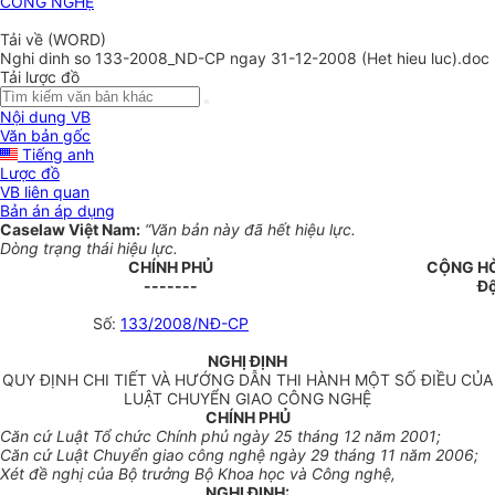
CÔNG NGHỆ
Tải về (WORD)
Nghi dinh so 133-2008_ND-CP ngay 31-12-2008 (Het hieu luc).doc
Tải lược đồ
Nội dung VB
Văn bản gốc
Tiếng anh
Lược đồ
VB liên quan
Bản án áp dụng
Caselaw Việt Nam:
“Văn bản này đã hết hiệu lực.
Dòng trạng thái hiệu lực.
CHÍNH PHỦ
CỘNG HÒ
-------
Độ
Số:
133/2008/NĐ-CP
NGHỊ ĐỊNH
QUY ĐỊNH CHI TIẾT VÀ HƯỚNG DẪN THI HÀNH MỘT SỐ ĐIỀU CỦA
LUẬT CHUYỂN GIAO CÔNG NGHỆ
CHÍNH PHỦ
Căn cứ Luật Tổ chức Chính phủ ngày 25 tháng 12 năm 2001;
Căn cứ Luật Chuyển giao công nghệ ngày 29 tháng 11 năm 2006;
Xét đề nghị của Bộ trưởng Bộ Khoa học và Công nghệ,
NGHỊ ĐỊNH: