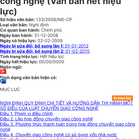
công nghệ (Văn bản hết hiệu
lực)
Số hiệu văn bản:
133/2008/NĐ-CP
Loại văn bản:
Nghị định
Cơ quan ban hành:
Chính phủ
Ngày ban hành:
31-12-2008
Ngày có hiệu lực:
02-02-2009
Ngày bị sửa đổi, bổ sung lần 1:
01-01-2012
Ngày bị sửa đổi, bổ sung lần 2:
01-02-2015
Hết hiệu lực
Tình trạng hiệu lực:
Ngày hết hiệu lực:
00/00/0000
Ngôn ngữ:
Định dạng văn bản hiện có:
MỤC LỤC
In mục lục
NGHỊ ĐỊNH QUY ĐỊNH CHI TIẾT VÀ HƯỚNG DẪN THI HÀNH MỘT
SỐ ĐIỀU CỦA LUẬT CHUYỂN GIAO CÔNG NGHỆ
Điều 1. Phạm vi điều chỉnh
Điều 2. Lập hợp đồng chuyển giao công nghệ
Điều 3. Phương thức thanh toán trong hợp đồng chuyển giao công
nghệ
Điều 4. Chuyển giao công nghệ có sử dụng vốn nhà nước