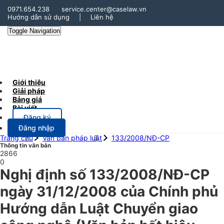
0971.654.238
service.center@caselaw.vn
Hướng dẫn sử dụng
|
Liên hệ
Toggle Navigation
Giới thiệu
Giải pháp
Bảng giá
Bài viết
Đăng ký
Đăng nhập
Trang chủ
Văn bản pháp luật
133/2008/NĐ-CP
Thông tin văn bản
2866
0
Nghị định số 133/2008/NĐ-CP
ngày 31/12/2008 của Chính phủ
Hướng dẫn Luật Chuyển giao