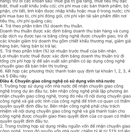
hàng) trừ đi các khoản sau: thuế giá trị gia tăng, thuế tiêu thụ đặc
biệt, thuế xuất khẩu (nếu có); chi phí mua các bán thành phẩm, bộ
phận, chi tiết, linh kiện được nhập khẩu hoặc mua ở trong nước; chi
phí mua bao bì, chi phí đóng gói, chi phí vận tải sản phẩm đến nơi
tiêu thụ, chi phí quảng cáo;
4. Trả theo phần trăm (%) doanh thu thuần.
Doanh thu thuần được xác định bằng doanh thu bán hàng và cung
cấp dịch vụ được tạo ra bằng công nghệ được chuyển giao, trừ đi
các khoản giảm trừ doanh thu gồm chiết khấu thương mại, giảm giá
hàng bán, hàng bán bị trả lại;
5. Trả theo phần trăm (%) lợi nhuận trước thuế của bên nhận.
Lợi nhuận trước thuế được xác định bằng doanh thu thuần trừ đi
tổng chi phí hợp lý để sản xuất sản phẩm có áp dụng công nghệ
chuyển giao đã bán trên thị trường;
6. Kết hợp các phương thức thanh toán quy định tại khoản 1, 2, 3, 4
và 5 Điều này.
Điều 4. Chuyển giao công nghệ có sử dụng vốn nhà nước
1. Trường hợp sử dụng vốn nhà nước để nhận chuyển giao công
nghệ trong dự án đầu tư, bên nhận công nghệ phải lập phương án
nhận chuyển giao công nghệ, trong đó nêu rõ nội dung chuyển giao
công nghệ và giá ước tính của công nghệ để trình cơ quan có thẩm
quyền quyết định đầu tư. Bên nhận công nghệ phải chịu trách
nhiệm về nội dung chuyển giao công nghệ và giá thanh toán cho
công nghệ được chuyển giao theo quyết định của cơ quan có thẩm
quyền quyết định đầu tư.
2. Trong trường hợp sử dụng nhiều nguồn vốn để nhận chuyển giao
công nghệ, trong đó nguồn vốn nhà nước chiếm tỷ lệ từ 51% trở lên