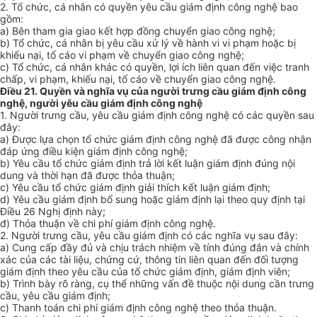
2. Tổ chức, cá nhân có quyền yêu cầu giám định công nghệ bao
gồm:
a) Bên tham gia giao kết hợp đồng chuyển giao công nghệ;
b) Tổ chức, cá nhân bị yêu cầu xử lý về hành vi vi phạm hoặc bị
khiếu nại, tố cáo vi phạm về chuyển giao công nghệ;
c) Tổ chức, cá nhân khác có quyền, lợi ích liên quan đến việc tranh
chấp, vi phạm, khiếu nại, tố cáo về chuyển giao công nghệ.
Điều 21. Quyền và nghĩa vụ của người trưng cầu giám định công
nghệ, người yêu cầu giám định công nghệ
1. Người trưng cầu, yêu cầu giám định công nghệ có các quyền sau
đây:
a) Được lựa chọn tổ chức giám định công nghệ đã được công nhận
đáp ứng điều kiện giám định công nghệ;
b) Yêu cầu tổ chức giám định trả lời kết luận giám định đúng nội
dung và thời hạn đã được thỏa thuận;
c) Yêu cầu tổ chức giám định giải thích kết luận giám định;
d) Yêu cầu giám định bổ sung hoặc giám định lại theo quy định tại
Điều 26 Nghị định này;
đ) Thỏa thuận về chi phí giám định công nghệ.
2. Người trưng cầu, yêu cầu giám định có các nghĩa vụ sau đây:
a) Cung cấp đầy đủ và chịu trách nhiệm về tính đúng đắn và chính
xác của các tài liệu, chứng cứ, thông tin liên quan đến đối tượng
giám định theo yêu cầu của tổ chức giám định, giám định viên;
b) Trình bày rõ ràng, cụ thể những vấn đề thuộc nội dung cần trưng
cầu, yêu cầu giám định;
c) Thanh toán chi phí giám định công nghệ theo thỏa thuận.