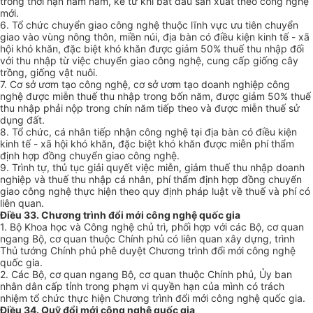
trong thời hạn năm năm, kể từ khi bắt đầu sản xuất theo công nghệ
mới.
6. Tổ chức chuyển giao công nghệ thuộc lĩnh vực ưu tiên chuyển
giao vào vùng nông thôn, miền núi, địa bàn có điều kiện kinh tế - xã
hội khó khăn, đặc biệt khó khăn được giảm 50% thuế thu nhập đối
với thu nhập từ việc chuyển giao công nghệ, cung cấp giống cây
trồng, giống vật nuôi.
7. Cơ sở ươm tạo công nghệ, cơ sở ươm tạo doanh nghiệp công
nghệ được miễn thuế thu nhập trong bốn năm, được giảm 50% thuế
thu nhập phải nộp trong chín năm tiếp theo và được miễn thuế sử
dụng đất.
8. Tổ chức, cá nhân tiếp nhận công nghệ tại địa bàn có điều kiện
kinh tế - xã hội khó khăn, đặc biệt khó khăn được miễn phí thẩm
định hợp đồng chuyển giao công nghệ.
9. Trình tự, thủ tục giải quyết việc miễn, giảm thuế thu nhập doanh
nghiệp và thuế thu nhập cá nhân, phí thẩm định hợp đồng chuyển
giao công nghệ thực hiện theo quy định pháp luật về thuế và phí có
liên quan.
Điều 33. Chương trình đổi mới công nghệ quốc gia
1. Bộ Khoa học và Công nghệ chủ trì, phối hợp với các Bộ, cơ quan
ngang Bộ, cơ quan thuộc Chính phủ có liên quan xây dựng, trình
Thủ tướng Chính phủ phê duyệt Chương trình đổi mới công nghệ
quốc gia.
2. Các Bộ, cơ quan ngang Bộ, cơ quan thuộc Chính phủ, Ủy ban
nhân dân cấp tỉnh trong phạm vi quyền hạn của mình có trách
nhiệm tổ chức thực hiện Chương trình đổi mới công nghệ quốc gia.
Điều 34. Quỹ đổi mới công nghệ quốc gia