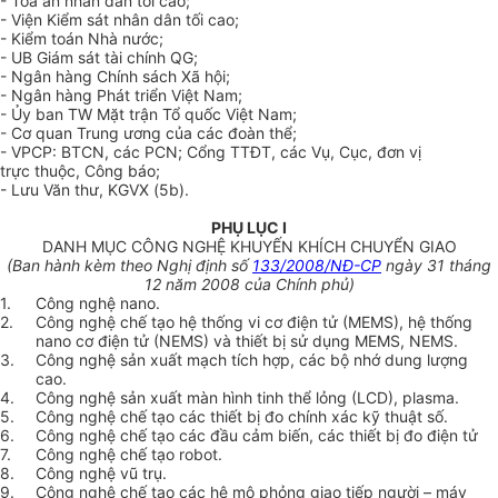
- Tòa án nhân dân tối cao;
- Viện Kiểm sát nhân dân tối cao;
- Kiểm toán Nhà nước;
- UB Giám sát tài chính QG;
- Ngân hàng Chính sách Xã hội;
- Ngân hàng Phát triển Việt Nam;
- Ủy ban TW Mặt trận Tổ quốc Việt Nam;
- Cơ quan Trung ương của các đoàn thể;
- VPCP: BTCN, các PCN; Cổng TTĐT, các Vụ, Cục, đơn vị
trực thuộc, Công báo;
- Lưu Văn thư, KGVX (5b).
PHỤ LỤC I
DANH MỤC CÔNG NGHỆ KHUYẾN KHÍCH CHUYỂN GIAO
(Ban hành kèm theo Nghị định số
133/2008/NĐ-CP
ngày 31 tháng
12 năm 2008 của Chính phủ)
1.
Công nghệ nano.
2.
Công nghệ chế tạo hệ thống vi cơ điện tử (MEMS), hệ thống
nano cơ điện tử (NEMS) và thiết bị sử dụng MEMS, NEMS.
3.
Công nghệ sản xuất mạch tích hợp, các bộ nhớ dung lượng
cao.
4.
Công nghệ sản xuất màn hình tinh thể lỏng (LCD), plasma.
5.
Công nghệ chế tạo các thiết bị đo chính xác kỹ thuật số.
6.
Công nghệ chế tạo các đầu cảm biến, các thiết bị đo điện tử
7.
Công nghệ chế tạo robot.
8.
Công nghệ vũ trụ.
9.
Công nghệ chế tạo các hệ mô phỏng giao tiếp người – máy