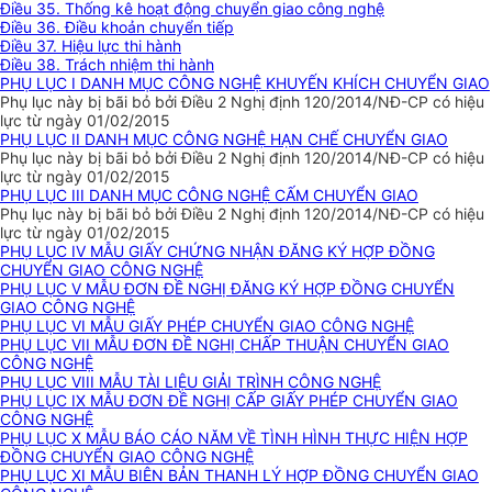
Điều 35. Thống kê hoạt động chuyển giao công nghệ
Điều 36. Điều khoản chuyển tiếp
Điều 37. Hiệu lực thi hành
Điều 38. Trách nhiệm thi hành
PHỤ LỤC I DANH MỤC CÔNG NGHỆ KHUYẾN KHÍCH CHUYỂN GIAO
Phụ lục này bị bãi bỏ bởi Điều 2 Nghị định 120/2014/NĐ-CP có hiệu
lực từ ngày 01/02/2015
PHỤ LỤC II DANH MỤC CÔNG NGHỆ HẠN CHẾ CHUYỂN GIAO
Phụ lục này bị bãi bỏ bởi Điều 2 Nghị định 120/2014/NĐ-CP có hiệu
lực từ ngày 01/02/2015
PHỤ LỤC III DANH MỤC CÔNG NGHỆ CẤM CHUYỂN GIAO
Phụ lục này bị bãi bỏ bởi Điều 2 Nghị định 120/2014/NĐ-CP có hiệu
lực từ ngày 01/02/2015
PHỤ LỤC IV MẪU GIẤY CHỨNG NHẬN ĐĂNG KÝ HỢP ĐỒNG
CHUYỂN GIAO CÔNG NGHỆ
PHỤ LỤC V MẪU ĐƠN ĐỀ NGHỊ ĐĂNG KÝ HỢP ĐỒNG CHUYỂN
GIAO CÔNG NGHỆ
PHỤ LỤC VI MẪU GIẤY PHÉP CHUYỂN GIAO CÔNG NGHỆ
PHỤ LỤC VII MẪU ĐƠN ĐỀ NGHỊ CHẤP THUẬN CHUYỂN GIAO
CÔNG NGHỆ
PHỤ LỤC VIII MẪU TÀI LIỆU GIẢI TRÌNH CÔNG NGHỆ
PHỤ LỤC IX MẪU ĐƠN ĐỀ NGHỊ CẤP GIẤY PHÉP CHUYỂN GIAO
CÔNG NGHỆ
PHỤ LỤC X MẪU BÁO CÁO NĂM VỀ TÌNH HÌNH THỰC HIỆN HỢP
ĐỒNG CHUYỂN GIAO CÔNG NGHỆ
PHỤ LỤC XI MẪU BIÊN BẢN THANH LÝ HỢP ĐỒNG CHUYỂN GIAO