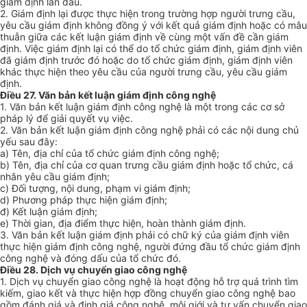
giám định lần đầu.
2. Giám định lại được thực hiện trong trường hợp người trưng cầu,
yêu cầu giám định không đồng ý với kết quả giám định hoặc có mâu
thuẫn giữa các kết luận giám định về cùng một vấn đề cần giám
định. Việc giám định lại có thể do tổ chức giám định, giám định viên
đã giám định trước đó hoặc do tổ chức giám định, giám định viên
khác thực hiện theo yêu cầu của người trưng cầu, yêu cầu giám
định.
Điều 27. Văn bản kết luận giám định công nghệ
1. Văn bản kết luận giám định công nghệ là một trong các cơ sở
pháp lý để giải quyết vụ việc.
2. Văn bản kết luận giám định công nghệ phải có các nội dung chủ
yếu sau đây:
a) Tên, địa chỉ của tổ chức giám định công nghệ;
b) Tên, địa chỉ của cơ quan trưng cầu giám định hoặc tổ chức, cá
nhân yêu cầu giám định;
c) Đối tượng, nội dung, phạm vi giám định;
d) Phương pháp thực hiện giám định;
đ) Kết luận giám định;
e) Thời gian, địa điểm thực hiện, hoàn thành giám định.
3. Văn bản kết luận giám định phải có chữ ký của giám định viên
thực hiện giám định công nghệ, người đứng đầu tổ chức giám định
công nghệ và đóng dấu của tổ chức đó.
Điều 28. Dịch vụ chuyển giao công nghệ
1. Dịch vụ chuyển giao công nghệ là hoạt động hỗ trợ quá trình tìm
kiếm, giao kết và thực hiện hợp đồng chuyển giao công nghệ bao
gồm đánh giá và định giá công nghệ, môi giới và tư vấn chuyển giao