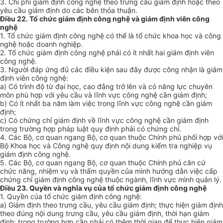
3. Chi phí giám định công nghệ theo trưng cầu giám định hoặc theo
yêu cầu giám định do các bên thỏa thuận.
Điều 22. Tổ chức giám định công nghệ và giám định viên công
nghệ
1. Tổ chức giám định công nghệ có thể là tổ chức khoa học và công
nghệ hoặc doanh nghiệp.
2. Tổ chức giám định công nghệ phải có ít nhất hai giám định viên
công nghệ.
3. Người đáp ứng đủ các điều kiện sau đây được công nhận là giám
định viên công nghệ:
a) Có trình độ từ đại học, cao đẳng trở lên và có năng lực chuyên
môn phù hợp với yêu cầu và lĩnh vực công nghệ cần giám định;
b) Có ít nhất ba năm làm việc trong lĩnh vực công nghệ cần giám
định;
c) Có chứng chỉ giám định về lĩnh vực công nghệ cần giám định
trong trường hợp pháp luật quy định phải có chứng chỉ.
4. Các Bộ, cơ quan ngang Bộ, cơ quan thuộc Chính phủ phối hợp với
Bộ Khoa học và Công nghệ quy định nội dung kiểm tra nghiệp vụ
giám định công nghệ.
5. Các Bộ, cơ quan ngang Bộ, cơ quan thuộc Chính phủ căn cứ
chức năng, nhiệm vụ và thẩm quyền của mình hướng dẫn việc cấp
chứng chỉ giám định công nghệ thuộc ngành, lĩnh vực mình quản lý.
Điều 23. Quyền và nghĩa vụ của tổ chức giám định công nghệ
1. Quyền của tổ chức giám định công nghệ:
a) Giám định theo trưng cầu, yêu cầu giám định; thực hiện giám định
theo đúng nội dung trưng cầu, yêu cầu giám định, thời hạn giám
định; trong trường hợp cần phải có thêm thời gian để thực hiện giám