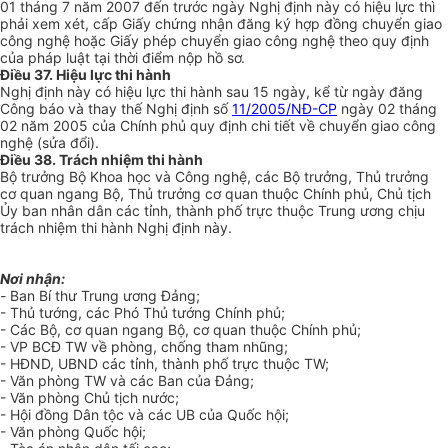
01 tháng 7 năm 2007 đến trước ngày Nghị định này có hiệu lực thì
phải xem xét, cấp Giấy chứng nhận đăng ký hợp đồng chuyển giao
công nghệ hoặc Giấy phép chuyển giao công nghệ theo quy định
của pháp luật tại thời điểm nộp hồ sơ.
Điều 37. Hiệu lực thi hành
Nghị định này có hiệu lực thi hành sau 15 ngày, kể từ ngày đăng
Công báo và thay thế Nghị định số
11/2005/NĐ-CP
ngày 02 tháng
02 năm 2005 của Chính phủ quy định chi tiết về chuyển giao công
nghệ (sửa đổi).
Điều 38. Trách nhiệm thi hành
Bộ trưởng Bộ Khoa học và Công nghệ, các Bộ trưởng, Thủ trưởng
cơ quan ngang Bộ, Thủ trưởng cơ quan thuộc Chính phủ, Chủ tịch
Ủy ban nhân dân các tỉnh, thành phố trực thuộc Trung ương chịu
trách nhiệm thi hành Nghị định này.
Nơi nhận:
-
Ban Bí thư Trung ương Đảng;
- Thủ tướng, các Phó Thủ tướng Chính phủ;
- Các Bộ, cơ quan ngang Bộ, cơ quan thuộc Chính phủ;
- VP BCĐ TW về phòng, chống tham nhũng;
- HĐND, UBND các tỉnh, thành phố trực thuộc TW;
- Văn phòng TW và các Ban của Đảng;
- Văn phòng Chủ tịch nước;
- Hội đồng Dân tộc và các UB của Quốc hội;
- Văn phòng Quốc hội;