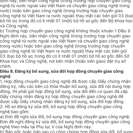
định này, bên nhận công nghệ (trong trường hợp chuyển giao công
nghệ từ nước ngoài vào Việt Nam và chuyển giao công nghệ trong
nước) hoặc bên giao công nghệ (trong trường hợp chuyển giao
công nghệ từ Việt Nam ra nước ngoài) thay mặt các bên gửi 03 (ba)
bộ hồ sơ, trong đó có ít nhất 01 (một) bộ hồ sơ gốc đến Bộ Khoa học
và Công nghệ;
b) Trường hợp chuyển giao công nghệ không thuộc khoản 1 Điều 9
Nghị định này, bên nhận công nghệ (trong trường hợp chuyển giao
công nghệ từ nước ngoài vào Việt Nam và chuyển giao công nghệ
trong nước) hoặc bên giao công nghệ (trong trường hợp chuyển
giao công nghệ từ Việt Nam ra nước ngoài) thay mặt các bên gửi
03 (ba) bộ hồ sơ, trong đó có ít nhất 01 (một) bộ hồ sơ gốc đến Sở
Khoa học và Công nghệ, nơi bên nhận (hoặc bên giao) đặt trụ sở
chính.
Điều 8. Đăng ký bổ sung, sửa đổi hợp đồng chuyển giao công
nghệ
1, Hợp đồng chuyển giao công nghệ đã được cấp Giấy chứng nhận
đăng ký, nếu các bên có thỏa thuận bổ sung, sửa đổi nội dung hợp
đồng, thì phải gửi hợp đồng bổ sung, sửa đổi đến cơ quan đã cấp
Giấy chứng nhận đăng ký hợp đồng chuyển giao công nghệ để
được cấp Giấy chứng nhận đăng ký bổ sung, sửa đổi hợp đồng.
2. Hồ sơ đăng ký sửa đổi, bổ sung hợp đồng chuyển giao công
nghệ bao gồm:
a) Đơn đề nghị sửa đổi, bổ sung hợp đồng chuyển giao công nghệ;
Đơn đề nghị đăng ký sửa đổi, bổ sung hợp đồng chuyển giao công
nghệ theo mẫu tại Phụ lục V của Nghị định này.
b) Bản gốc hoặc bản sao có công chứng hợp đồng sửa đổi, bổ sung