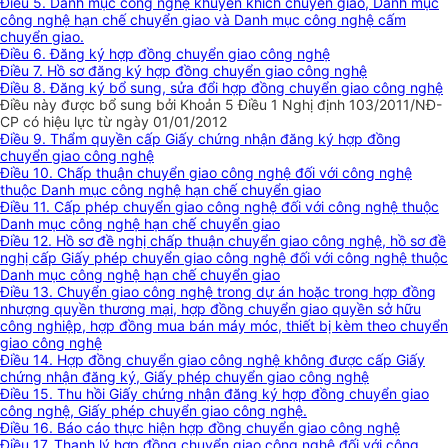
Điều 5. Danh mục công nghệ khuyến khích chuyển giao, Danh mục
công nghệ hạn chế chuyển giao và Danh mục công nghệ cấm
chuyển giao.
Điều 6. Đăng ký hợp đồng chuyển giao công nghệ
Điều 7. Hồ sơ đăng ký hợp đồng chuyển giao công nghệ
Điều 8. Đăng ký bổ sung, sửa đổi hợp đồng chuyển giao công nghệ
Điều này được bổ sung bởi Khoản 5 Điều 1 Nghị định 103/2011/NĐ-
CP có hiệu lực từ ngày 01/01/2012
Điều 9. Thẩm quyền cấp Giấy chứng nhận đăng ký hợp đồng
chuyển giao công nghệ
Điều 10. Chấp thuận chuyển giao công nghệ đối với công nghệ
thuộc Danh mục công nghệ hạn chế chuyển giao
Điều 11. Cấp phép chuyển giao công nghệ đối với công nghệ thuộc
Danh mục công nghệ hạn chế chuyển giao
Điều 12. Hồ sơ đề nghị chấp thuận chuyển giao công nghệ, hồ sơ đề
nghị cấp Giấy phép chuyển giao công nghệ đối với công nghệ thuộc
Danh mục công nghệ hạn chế chuyển giao
Điều 13. Chuyển giao công nghệ trong dự án hoặc trong hợp đồng
nhượng quyền thương mại, hợp đồng chuyển giao quyền sở hữu
công nghiệp, hợp đồng mua bán máy móc, thiết bị kèm theo chuyển
giao công nghệ
Điều 14. Hợp đồng chuyển giao công nghệ không được cấp Giấy
chứng nhận đăng ký, Giấy phép chuyển giao công nghệ
Điều 15. Thu hồi Giấy chứng nhận đăng ký hợp đồng chuyển giao
công nghệ, Giấy phép chuyển giao công nghệ.
Điều 16. Báo cáo thực hiện hợp đồng chuyển giao công nghệ
Điều 17. Thanh lý hợp đồng chuyển giao công nghệ đối với công