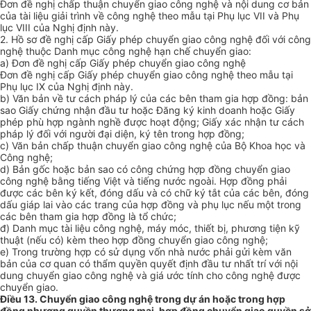
Đơn đề nghị chấp thuận chuyển giao công nghệ và nội dung cơ bản
của tài liệu giải trình về công nghệ theo mẫu tại Phụ lục VII và Phụ
lục VIII của Nghị định này.
2. Hồ sơ đề nghị cấp Giấy phép chuyển giao công nghệ đối với công
nghệ thuộc Danh mục công nghệ hạn chế chuyển giao:
a) Đơn đề nghị cấp Giấy phép chuyển giao công nghệ
Đơn đề nghị cấp Giấy phép chuyển giao công nghệ theo mẫu tại
Phụ lục IX của Nghị định này.
b) Văn bản về tư cách pháp lý của các bên tham gia hợp đồng: bản
sao Giấy chứng nhận đầu tư hoặc Đăng ký kinh doanh hoặc Giấy
phép phù hợp ngành nghề được hoạt động; Giấy xác nhận tư cách
pháp lý đối với người đại diện, ký tên trong hợp đồng;
c) Văn bản chấp thuận chuyển giao công nghệ của Bộ Khoa học và
Công nghệ;
d) Bản gốc hoặc bản sao có công chứng hợp đồng chuyển giao
công nghệ bằng tiếng Việt và tiếng nước ngoài. Hợp đồng phải
được các bên ký kết, đóng dấu và có chữ ký tắt của các bên, đóng
dấu giáp lai vào các trang của hợp đồng và phụ lục nếu một trong
các bên tham gia hợp đồng là tổ chức;
đ) Danh mục tài liệu công nghệ, máy móc, thiết bị, phương tiện kỹ
thuật (nếu có) kèm theo hợp đồng chuyển giao công nghệ;
e) Trong trường hợp có sử dụng vốn nhà nước phải gửi kèm văn
bản của cơ quan có thẩm quyền quyết định đầu tư nhất trí với nội
dung chuyển giao công nghệ và giá ước tính cho công nghệ được
chuyển giao.
Điều 13. Chuyển giao công nghệ trong dự án hoặc trong hợp
đồng nhượng quyền thương mại, hợp đồng chuyển giao quyền sở