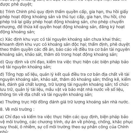
được phê duyệt;
b) Trình Chính phủ quy định thẩm quyền cấp, gia hạn, thu hồi giấy
phép hoạt động khoáng sản và thủ tục cấp, gia hạn, thu hồi, cho
phép trả lại giấy phép hoạt động khoáng sản, cho phép chuyển
nhượng, để thừa kế quyền hoạt động khoáng sản, đăng ký hoạt
động khoáng sản;
c) Xác định khu vực có tài nguyên khoáng sản chưa khai thác;
khoanh định khu vực có khoáng sản độc hại; thẩm định, phê duyệt
theo thẩm quyền các đề án, báo cáo về điều tra cơ bản tài nguyên
khoáng sản, khảo sát, thăm dò trong hoạt động khoáng sản;
d) Quy định và chỉ đạo, kiểm tra việc thực hiện các biện pháp bảo
vệ tài nguyên khoáng sản;
đ) Tổng hợp số liệu, quản lý kết quả điều tra cơ bản địa chất về tài
nguyên khoáng sản, khảo sát, thăm dò khoáng sản; thống kê, kiểm
kê, đánh giá chất lượng, trữ lượng tài nguyên khoáng sản; tổ chức
lưu trữ, quản lý tài liệu, mẫu vật và bảo mật nhà nước về số liệu,
thông tin về địa chất và tài nguyên khoáng sản;
e) Thường trực Hội đồng đánh giá trữ lượng khoáng sản nhà nước.
8. Về môi trường :
a) Chỉ đạo và kiểm tra việc thực hiện các quy định, biện pháp bảo
vệ môi trường, các chương trình, dự án về phòng, chống, khắc phục
suy thoái, ô nhiễm, sự cố môi trường theo sự phân công của Chính
phủ;