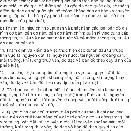
giới hành chính; quản lý hệ thống địa danh trên bản đồ, hệ thống
quy chiếu quốc gia, hệ thống số liệu gốc đo đạc quốc gia, hệ thống
điểm đo đạc cơ sở quốc gia, hệ thống không ảnh cơ bản và chuyên
dùng; cấp và thu hồi giấy phép hoạt động đo đạc và bản đồ theo
quy định của pháp luật;
b) Thành lập, hiệu chỉnh xuất bản và phát hành các loại bản đồ địa
hình cơ bản, bản đồ nền, bản đồ hành chính; quản lý việc cung cấp
thông tin, tư liệu và bảo mật nhà nước về hệ thống thông tin, tư liệu
đo đạc và bản đồ.
11. Thẩm định và kiểm tra việc thực hiện các dự án đầu tư thuộc
lĩnh vực tài nguyên đất, tài nguyên nước, tài nguyên khoáng sản,
môi trường, khí tượng thuỷ văn, đo đạc và bản đồ theo quy định của
pháp luật;
12. Thực hiện hợp tác quốc tế trong lĩnh vực tài nguyên đất, tài
nguyên nước, tài nguyên khoáng sản, môi trường, khí tượng thuỷ
văn, đo đạc và bản đồ theo quy định của pháp luật;
13. Tổ chức và chỉ đạo thực hiện kế hoạch nghiên cứu khoa học,
ứng dụng tiến bộ khoa học, công nghệ trong lĩnh vực tài nguyên
đất, tài nguyên nước, tài nguyên khoáng sản, môi trường, khí tượng
thuỷ văn, đo đạc và bản đồ;
14. Quyết định các chủ trương, biện pháp cụ thể và chỉ đạo việc
thực hiện cơ chế hoạt động của các tổ chức dịch vụ công trong lĩnh
vực tài nguyên đất, tài nguyên nước, tài nguyên khoáng sản, môi
trường, khí tượng thuỷ văn, đo đạc và bản đồ theo quy định của