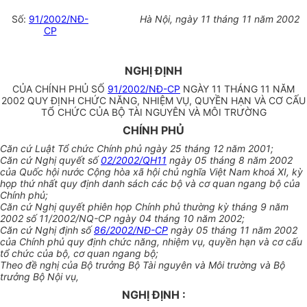
Số:
91/2002/NĐ-
Hà Nội, ngày 11 tháng 11 năm 2002
CP
NGHỊ ĐỊNH
CỦA CHÍNH PHỦ SỐ
91/2002/NĐ-CP
NGÀY 11 THÁNG 11 NĂM
2002 QUY ĐỊNH CHỨC NĂNG, NHIỆM VỤ, QUYỀN HẠN VÀ CƠ CẤU
TỔ CHỨC CỦA BỘ TÀI NGUYÊN VÀ MÔI TRƯỜNG
CHÍNH PHỦ
Căn cứ Luật Tổ chức Chính phủ ngày 25 tháng 12 năm 2001;
Căn cứ Nghị quyết số
02/2002/QH11
ngày 05 tháng 8 năm 2002
của Quốc hội nước Cộng hòa xã hội chủ nghĩa Việt Nam khoá XI, kỳ
họp thứ nhất quy định danh sách các bộ và cơ quan ngang bộ của
Chính phủ;
Căn cứ Nghị quyết phiên họp Chính phủ thường kỳ tháng 9 năm
2002 số 11/2002/NQ-CP ngày 04 tháng 10 năm 2002;
Căn cứ Nghị định số
86/2002/NĐ-CP
ngày 05 tháng 11 năm 2002
của Chính phủ quy định chức năng, nhiệm vụ, quyền hạn và cơ cấu
tổ chức của bộ, cơ quan ngang bộ;
Theo đề nghị của Bộ trưởng Bộ Tài nguyên và Môi trường và Bộ
trưởng Bộ Nội vụ,
NGHỊ ĐỊNH :