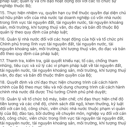
pháp luật; quản lý và chỉ đạo hoạt động đối với các tổ chức sự
nghiệp thuộc Bộ;
15. Thực hiện nhiệm vụ, quyền hạn cụ thể thuộc quyền đại diện chủ
sở hữu phần vốn của nhà nước tại doanh nghiệp có vốn nhà nước
trong lĩnh vực tài nguyên đất, tài nguyên nước, tài nguyên khoáng
sản, môi trường, khí tượng thuỷ văn, đo đạc và bản đồ thuộc Bộ
quản lý theo quy định của pháp luật;
16. Quản lý nhà nước đối với các hoạt động của hội và tổ chức phi
Chính phủ trong lĩnh vực tài nguyên đất, tài nguyên nước, tài
nguyên khoáng sản, môi trường, khí tượng thuỷ văn, đo đạc và bản
đồ theo quy định của pháp luật;
17. Thanh tra, kiểm tra, giải quyết khiếu nại, tố cáo, chống tham
nhũng, tiêu cực và xử lý các vi phạm pháp luật về tài nguyên đất,
tài nguyên nước, tài nguyên khoáng sản, môi trường, khí tượng thuỷ
văn, đo đạc và bản đồ thuộc thẩm quyền của Bộ;
18. Quyết định và chỉ đạo thực hiện chương trình cải cách hành
chính của Bộ theo mục tiêu và nội dung chương trình cải cách hành
chính nhà nước đã được Thủ tướng Chính phủ phê duyệt;
19. Quản lý về tổ chức bộ máy, biên chế; chỉ đạo thực hiện chế độ
tiền lương và các chế độ, chính sách đãi ngộ, khen thưởng, kỷ luật
đối với cán bộ, công chức, viên chức nhà nước thuộc phạm vi quản
lý của Bộ; đào tạo, bồi dưỡng về chuyên môn, nghiệp vụ đối với cán
bộ, công chức, viên chức trong lĩnh vực tài nguyên tài nguyên đất,
tài nguyên nước, tài nguyên khoáng sản, môi trường, khí tượng thuỷ