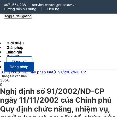
0971.654.238
service.center@caselaw.vn
Hướng dẫn sử dụng
|
Liên hệ
Toggle Navigation
Giới thiệu
Giải pháp
Bảng giá
Bài viết
Đăng ký
Đăng nhập
Trang chủ
Văn bản pháp luật
91/2002/NĐ-CP
Thông tin văn bản
3056
0
Nghị định số 91/2002/NĐ-CP
ngày 11/11/2002 của Chính phủ
Quy định chức năng, nhiệm vụ,