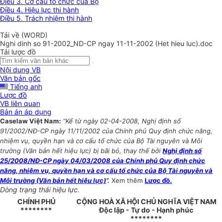
Điều 3. Cơ cấu tổ chức của Bộ
Điều 4. Hiệu lực thi hành
Điều 5. Trách nhiệm thi hành
Tải về (WORD)
Nghi dinh so 91-2002_ND-CP ngay 11-11-2002 (Het hieu luc).doc
Tải lược đồ
Nội dung VB
Văn bản gốc
Tiếng anh
Lược đồ
VB liên quan
Bản án áp dụng
Caselaw Việt Nam:
“Kể từ ngày 02-04-2008, Nghị định số
91/2002/NĐ-CP ngày 11/11/2002 của Chính phủ Quy định chức năng,
nhiệm vụ, quyền hạn và cơ cấu tổ chức của Bộ Tài nguyên và Môi
trường (Văn bản hết hiệu lực) bị bãi bỏ, thay thế bởi
Nghị định số
25/2008/NĐ-CP ngày 04/03/2008 của Chính phủ Quy định chức
năng, nhiệm vụ, quyền hạn và cơ cấu tổ chức của Bộ Tài nguyên và
Môi trường (Văn bản hết hiệu lực)
”.
Xem thêm
Lược đồ.
Dòng trạng thái hiệu lực.
CHÍNH PHỦ
CỘNG HOÀ XÃ HỘI CHỦ NGHĨA VIỆT NAM
********
Độc lập - Tự do - Hạnh phúc
********