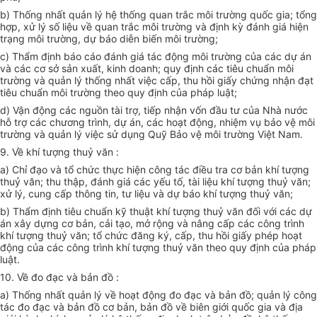
b) Thống nhất quản lý hệ thống quan trắc môi trường quốc gia; tổng
hợp, xử lý số liệu về quan trắc môi trường và định kỳ đánh giá hiện
trạng môi trường, dự báo diễn biến môi trường;
c) Thẩm định báo cáo đánh giá tác động môi trường của các dự án
và các cơ sở sản xuất, kinh doanh; quy định các tiêu chuẩn môi
trường và quản lý thống nhất việc cấp, thu hồi giấy chứng nhận đạt
tiêu chuẩn môi trường theo quy định của pháp luật;
d) Vận động các nguồn tài trợ, tiếp nhận vốn đầu tư của Nhà nước
hỗ trợ các chương trình, dự án, các hoạt động, nhiệm vụ bảo vệ môi
trường và quản lý việc sử dụng Quỹ Bảo vệ môi trường Việt Nam.
9. Về khí tượng thuỷ văn :
a) Chỉ đạo và tổ chức thực hiện công tác điều tra cơ bản khí tượng
thuỷ văn; thu thập, đánh giá các yếu tố, tài liệu khí tượng thuỷ văn;
xử lý, cung cấp thông tin, tư liệu và dự báo khí tượng thuỷ văn;
b) Thẩm định tiêu chuẩn kỹ thuật khí tượng thuỷ văn đối với các dự
án xây dựng cơ bản, cải tạo, mở rộng và nâng cấp các công trình
khí tượng thuỷ văn; tổ chức đăng ký, cấp, thu hồi giấy phép hoạt
động của các công trình khí tượng thuỷ văn theo quy định của pháp
luật.
10. Về đo đạc và bản đồ :
a) Thống nhất quản lý về hoạt động đo đạc và bản đồ; quản lý công
tác đo đạc và bản đồ cơ bản, bản đồ về biên giới quốc gia và địa