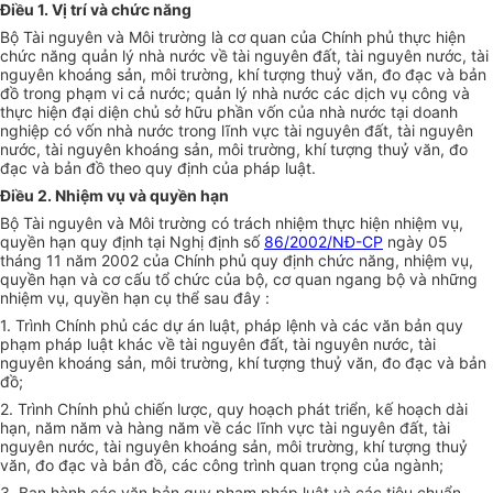
Điều 1. Vị trí và chức năng
Bộ Tài nguyên và Môi trường là cơ quan của Chính phủ thực hiện
chức năng quản lý nhà nước về tài nguyên đất, tài nguyên nước, tài
nguyên khoáng sản, môi trường, khí tượng thuỷ văn, đo đạc và bản
đồ trong phạm vi cả nước; quản lý nhà nước các dịch vụ công và
thực hiện đại diện chủ sở hữu phần vốn của nhà nước tại doanh
nghiệp có vốn nhà nước trong lĩnh vực tài nguyên đất, tài nguyên
nước, tài nguyên khoáng sản, môi trường, khí tượng thuỷ văn, đo
đạc và bản đồ theo quy định của pháp luật.
Điều 2. Nhiệm vụ và quyền hạn
Bộ Tài nguyên và Môi trường có trách nhiệm thực hiện nhiệm vụ,
quyền hạn quy định tại Nghị định số
86/2002/NĐ-CP
ngày 05
tháng 11 năm 2002 của Chính phủ quy định chức năng, nhiệm vụ,
quyền hạn và cơ cấu tổ chức của bộ, cơ quan ngang bộ và những
nhiệm vụ, quyền hạn cụ thể sau đây :
1. Trình Chính phủ các dự án luật, pháp lệnh và các văn bản quy
phạm pháp luật khác về tài nguyên đất, tài nguyên nước, tài
nguyên khoáng sản, môi trường, khí tượng thuỷ văn, đo đạc và bản
đồ;
2. Trình Chính phủ chiến lược, quy hoạch phát triển, kế hoạch dài
hạn, năm năm và hàng năm về các lĩnh vực tài nguyên đất, tài
nguyên nước, tài nguyên khoáng sản, môi trường, khí tượng thuỷ
văn, đo đạc và bản đồ, các công trình quan trọng của ngành;
3. Ban hành các văn bản quy phạm pháp luật và các tiêu chuẩn,