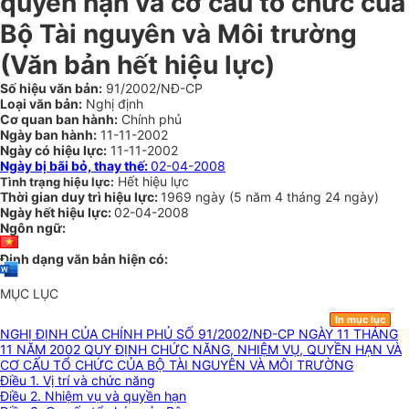
quyền hạn và cơ cấu tổ chức của
Bộ Tài nguyên và Môi trường
(Văn bản hết hiệu lực)
Số hiệu văn bản:
91/2002/NĐ-CP
Loại văn bản:
Nghị định
Cơ quan ban hành:
Chính phủ
Ngày ban hành:
11-11-2002
Ngày có hiệu lực:
11-11-2002
Ngày bị bãi bỏ, thay thế:
02-04-2008
Hết hiệu lực
Tình trạng hiệu lực:
Thời gian duy trì hiệu lực:
1969 ngày
(
5 năm
4 tháng
24 ngày
)
Ngày hết hiệu lực:
02-04-2008
Ngôn ngữ:
Định dạng văn bản hiện có:
MỤC LỤC
In mục lục
NGHỊ ĐỊNH CỦA CHÍNH PHỦ SỐ 91/2002/NĐ-CP NGÀY 11 THÁNG
11 NĂM 2002 QUY ĐỊNH CHỨC NĂNG, NHIỆM VỤ, QUYỀN HẠN VÀ
CƠ CẤU TỔ CHỨC CỦA BỘ TÀI NGUYÊN VÀ MÔI TRƯỜNG
Điều 1. Vị trí và chức năng
Điều 2. Nhiệm vụ và quyền hạn