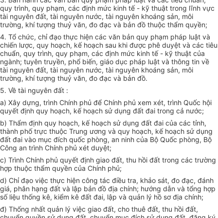
quy trình, quy phạm, các định mức kinh tế - kỹ thuật trong lĩnh vực
tài nguyên đất, tài nguyên nước, tài nguyên khoáng sản, môi
trường, khí tượng thuỷ văn, đo đạc và bản đồ thuộc thẩm quyền;
4. Tổ chức, chỉ đạo thực hiện các văn bản quy phạm pháp luật và
chiến lược, quy hoạch, kế hoạch sau khi được phê duyệt và các tiêu
chuẩn, quy trình, quy phạm, các định mức kinh tế - kỹ thuật của
ngành; tuyên truyền, phổ biến, giáo dục pháp luật và thông tin về
tài nguyên đất, tài nguyên nước, tài nguyên khoáng sản, môi
trường, khí tượng thuỷ văn, đo đạc và bản đồ.
5. Về tài nguyên đất :
a) Xây dựng, trình Chính phủ để Chính phủ xem xét, trình Quốc hội
quyết định quy hoạch, kế hoạch sử dụng đất đai trong cả nước;
b) Thẩm định quy hoạch, kế hoạch sử dụng đất đai của các tỉnh,
thành phố trực thuộc Trung ương và quy hoạch, kế hoạch sử dụng
đất đai vào mục đích quốc phòng, an ninh của Bộ Quốc phòng, Bộ
Công an trình Chính phủ xét duyệt;
c) Trình Chính phủ quyết định giao đất, thu hồi đất trong các trường
hợp thuộc thẩm quyền của Chính phủ;
d) Chỉ đạo việc thực hiện công tác điều tra, khảo sát, đo đạc, đánh
giá, phân hạng đất và lập bản đồ địa chính; hướng dẫn và tổng hợp
số liệu thống kê, kiểm kê đất đai, lập và quản lý hồ sơ địa chính;
đ) Thống nhất quản lý việc giao đất, cho thuê đất, thu hồi đất,
chuyển quyền sử dụng đất, chuyển mục đích sử dụng đất, đăng ký