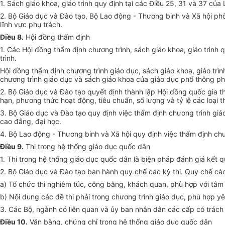
1. Sách giáo khoa, giáo trình quy định tại các Điều 25, 31 và 37 củ
2. Bộ Giáo dục và Đào tạo, Bộ Lao động - Thương binh và Xã hội phối
lĩnh vực phụ trách.
Điều 8.
Hội đồng thẩm định
1. Các Hội đồng thẩm định chương trình, sách giáo khoa, giáo trình 
trình.
Hội đồng thẩm định chương trình giáo dục, sách giáo khoa, giáo trì
chương trình giáo dục và sách giáo khoa của giáo dục phổ thông phả
2. Bộ Giáo dục và Đào tạo quyết định thành lập Hội đồng quốc gia t
hạn, phương thức hoạt động, tiêu chuẩn, số lượng và tỷ lệ các loại 
3. Bộ Giáo dục và Đào tạo quy định việc thẩm định chương trình giá
cao đẳng, đại học.
4. Bộ Lao động - Thương binh và Xã hội quy định việc thẩm định chư
Điều 9.
Thi trong hệ thống giáo dục quốc dân
1. Thi trong hệ thống giáo dục quốc dân là biện pháp đánh giá kết 
2. Bộ Giáo dục và Đào tạo ban hành quy chế các kỳ thi. Quy chế cá
a) Tổ chức thi nghiêm túc, công bằng, khách quan, phù hợp với tâm sin
b) Nội dung các đề thi phải trong chương trình giáo dục, phù hợp y
3. Các Bộ, ngành có liên quan và ủy ban nhân dân các cấp có trách 
Điều 10.
Văn bằng, chứng chỉ trong hệ thống giáo dục quốc dân