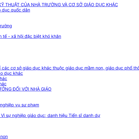
 KỸ THUẬT CỦA NHÀ TRƯỜNG VÀ CƠ SỞ GIÁO DỤC KHÁC
áo dục quốc dân
trường
 tế - xã hội đặc biệt khó khăn
 thể các cơ sở giáo dục khác thuộc giáo dục mầm non, giáo dục phổ 
áo dục khác
khác
khác
ƯỞNG ĐỐI VỚI NHÀ GIÁO
 nghiệp vụ sư phạm
Vì sự nghiệp giáo dục; danh hiệu Tiến sĩ danh dự
 non