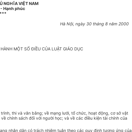
Ủ NGHĨA VIỆT NAM
o - Hạnh phúc
***
Hà Nội, ngày 30 tháng 8 năm 2000
 HÀNH MỘT SỐ ĐIỀU CỦA LUẬT GIÁO DỤC
trình, thi và văn bằng; về mạng lưới, tổ chức, hoạt động, cơ sở vật
ề chính sách đối với người học; và về các điều kiện tài chính của
ũ trang nhân dân có trách nhiệm tuân theo các quy định tương ứng của