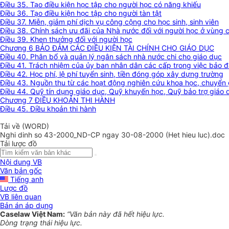
Điều 35. Tạo điều kiện học tập cho người học có năng khiếu
Điều 36. Tạo điều kiện học tập cho người tàn tật
Điều 37. Miễn, giảm phí dịch vụ công cộng cho học sinh, sinh viên
Điều 38. Chính sách ưu đãi của Nhà nước đối với người học ở vùng có
Điều 39. Khen thưởng đối với người học
Chương 6 BẢO ĐẢM CÁC ĐIỀU KIỆN TÀI CHÍNH CHO GIÁO DỤC
Điều 40. Phân bổ và quản lý ngân sách nhà nước chi cho giáo dục
Điều 41. Trách nhiệm của ủy ban nhân dân các cấp trong việc bảo 
Điều 42. Học phí, lệ phí tuyển sinh, tiền đóng góp xây dựng trường
Điều 43. Nguồn thu từ các hoạt động nghiên cứu khoa học, chuyển 
Điều 44. Quỹ tín dụng giáo dục, Quỹ khuyến học, Quỹ bảo trợ giáo 
Chương 7 ĐIỀU KHOẢN THI HÀNH
Điều 45. Điều khoản thi hành
Tải về (WORD)
Nghi dinh so 43-2000_ND-CP ngay 30-08-2000 (Het hieu luc).doc
Tải lược đồ
Nội dung VB
Văn bản gốc
Tiếng anh
Lược đồ
VB liên quan
Bản án áp dụng
Caselaw Việt Nam:
“Văn bản này đã hết hiệu lực.
Dòng trạng thái hiệu lực.