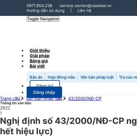
0971.654.238
service.center@caselaw.vn
Hướng dẫn sử dụng
|
Liên hệ
Toggle Navigation
Giới thiệu
Giải pháp
Bảng giá
Bài viết
Bản án
Hợp đồng mẫu
Văn bản pháp luật
Tra cứu 
Đăng ký
Đăng nhập
Trang chủ
Văn bản pháp luật
43/2000/NĐ-CP
Thông tin văn bản
2922
1
Nghị định số 43/2000/NĐ-CP ng
hết hiệu lực)