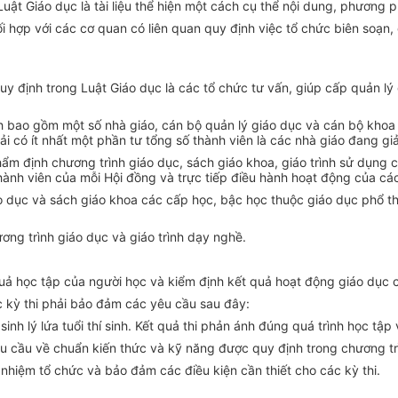
a Luật Giáo dục là tài liệu thể hiện một cách cụ thể nội dung, phươn
 hợp với các cơ quan có liên quan quy định việc tổ chức biên soạn, 
quy định trong Luật Giáo dục là các tổ chức tư vấn, giúp cấp quản l
nh bao gồm một số nhà giáo, cán bộ quản lý giáo dục và cán bộ khoa 
i có ít nhất một phần tư tổng số thành viên là các nhà giáo đang g
hẩm định chương trình giáo dục, sách giáo khoa, giáo trình sử dụng
thành viên của mỗi Hội đồng và trực tiếp điều hành hoạt động của cá
o dục và sách giáo khoa các cấp học, bậc học thuộc giáo dục phổ th
ơng trình giáo dục và giáo trình dạy nghề.
quả học tập của người học và kiểm định kết quả hoạt động giáo dục 
c kỳ thi phải bảo đảm các yêu cầu sau đây:
h lý lứa tuổi thí sinh. Kết quả thi phản ánh đúng quá trình học tập v
êu cầu về chuẩn kiến thức và kỹ năng được quy định trong chương tr
nhiệm tổ chức và bảo đảm các điều kiện cần thiết cho các kỳ thi.