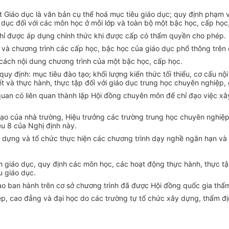
ật Giáo dục là văn bản cụ thể hoá mục tiêu giáo dục; quy định phạm 
ục đối với các môn học ở mỗi lớp và toàn bộ một bậc học, cấp học, 
 chỉ được áp dụng chính thức khi được cấp có thẩm quyền cho phép.
và chương trình các cấp học, bậc học của giáo dục phổ thông trên 
 cách nội dung chương trình của một bậc học, cấp học.
y định: mục tiêu đào tạo; khối lượng kiến thức tối thiểu, cơ cấu nội
t và thực hành, thực tập đối với giáo dục trung học chuyên nghiệp, 
 quan có liên quan thành lập Hội đồng chuyên môn để chỉ đạo việc xâ
ạo của nhà trường, Hiệu trưởng các trường trung học chuyên nghiệp
ều 8 của Nghị định này.
 dựng và tổ chức thực hiện các chương trình dạy nghề ngắn hạn và 
 giáo dục, quy định các môn học, các hoạt động thực hành, thực tập
u giáo dục.
o ban hành trên cơ sở chương trình đã được Hội đồng quốc gia thẩm
, cao đẳng và đại học do các trường tự tổ chức xây dựng, thẩm địn