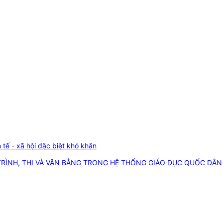
 tế - xã hội đặc biệt khó khăn
TRÌNH, THI VÀ VĂN BẰNG TRONG HỆ THỐNG GIÁO DỤC QUỐC DÂN