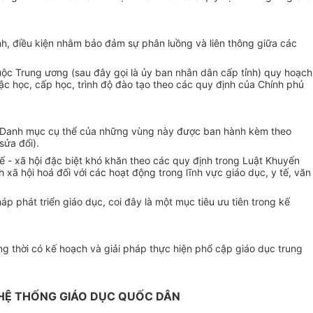
ịnh, điều kiện nhằm bảo đảm sự phân luồng và liên thông giữa các
huộc Trung ương (sau đây gọi là ủy ban nhân dân cấp tỉnh) quy hoạch
c học, cấp học, trình độ đào tạo theo các quy định của Chính phủ
ác. Danh mục cụ thể của những vùng này được ban hành kèm theo
sửa đổi).
tế - xã hội đặc biệt khó khăn theo các quy định trong Luật Khuyến
ã hội hoá đối với các hoạt động trong lĩnh vực giáo dục, y tế, văn
p phát triển giáo dục, coi đây là một mục tiêu ưu tiên trong kế
ng thời có kế hoạch và giải pháp thực hiện phổ cập giáo dục trung
G HỆ THỐNG GIÁO DỤC QUỐC DÂN