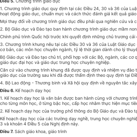
Điều 5.
Chương trình giáo dục
1. Chương trình giáo dục quy định tại các Điều 24, 30 và 36 của Lu
hoạt động giáo dục, chuẩn mực và cách thức đánh giá kết quả giáo d
Mọi thay đổi về chương trình giáo dục đều phải qua nghiên cứu và
2. Bộ Giáo dục và Đào tạo ban hành chương trình giáo dục mầm non 
Chính phủ trình Quốc hội trước khi quyết định những chủ trương cải
3. Chương trình khung nêu tại các Điều 30 và 36 của Luật Giáo dục qu
cơ bản, các môn học chuyên ngành, tỷ lệ thời gian dành cho lý thuyế
Bộ Giáo dục và Đào tạo chủ trì, phối hợp với các Bộ, ngành, các cơ
giáo dục đại học và giáo dục trung học chuyên nghiệp.
Căn cứ vào chương trình khung đã được quy định và nhiệm vụ đào t
giáo dục của trường sau khi đã được thẩm định theo quy định tại Đi
4. Bộ Lao động - Thương binh và Xã hội quy định về nguyên tắc xây
Điều 6.
Kế hoạch dạy học
1. Kế hoạch dạy học là văn bản được ban hành cùng với chương trình
cho từng môn học, ở từng bậc học, cấp học nhằm thực hiện mục tiê
2. Kế hoạch dạy học của trường phổ thông do Bộ Giáo dục và Đào tạ
Kế hoạch dạy học của các trường dạy nghề, trung học chuyên nghiệp
3 và khoản 4 Điều 5 của Nghị định này.
Điều 7.
Sách giáo khoa, giáo trình