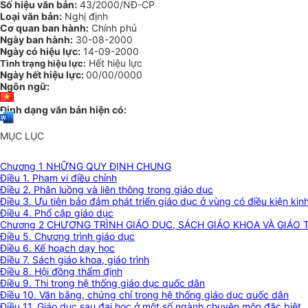
Số hiệu văn bản:
43/2000/NĐ-CP
Loại văn bản:
Nghị định
Cơ quan ban hành:
Chính phủ
Ngày ban hành:
30-08-2000
Ngày có hiệu lực:
14-09-2000
Hết hiệu lực
Tình trạng hiệu lực:
Ngày hết hiệu lực:
00/00/0000
Ngôn ngữ:
Định dạng văn bản hiện có:
MỤC LỤC
Chương 1 NHỮNG QUY ĐỊNH CHUNG
Điều 1. Phạm vi điều chỉnh
Điều 2. Phân luồng và liên thông trong giáo dục
Điều 3. Ưu tiên bảo đảm phát triển giáo dục ở vùng có điều kiện kinh
Điều 4. Phổ cập giáo dục
Chương 2 CHƯƠNG TRÌNH GIÁO DỤC, SÁCH GIÁO KHOA VÀ GIÁO 
Điều 5. Chương trình giáo dục
Điều 6. Kế hoạch dạy học
Điều 7. Sách giáo khoa, giáo trình
Điều 8. Hội đồng thẩm định
Điều 9. Thi trong hệ thống giáo dục quốc dân
Điều 10. Văn bằng, chứng chỉ trong hệ thống giáo dục quốc dân
Điều 11. Giáo dục sau đại học ở một số ngành chuyên môn đặc biệt