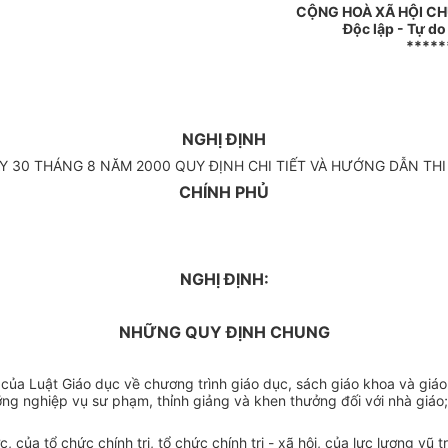
CỘNG HOÀ XÃ HỘI CH
Độc lập - Tự d
*****
NGHỊ ĐỊNH
 30 THÁNG 8 NĂM 2000 QUY ĐỊNH CHI TIẾT VÀ HƯỚNG DẪN THI
CHÍNH PHỦ
NGHỊ ĐỊNH:
NHỮNG QUY ĐỊNH CHUNG
 của Luật Giáo dục về chương trình giáo dục, sách giáo khoa và giáo 
g nghiệp vụ sư phạm, thỉnh giảng và khen thưởng đối với nhà giáo; v
 của tổ chức chính trị, tổ chức chính trị - xã hội, của lực lượng v