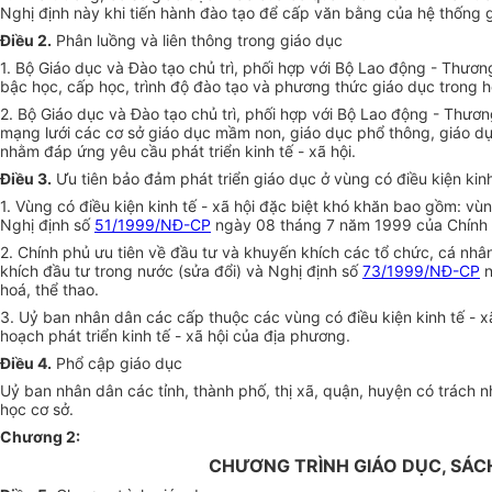
Nghị định này khi tiến hành đào tạo để cấp văn bằng của hệ thống 
Điều 2.
Phân luồng và liên thông trong giáo dục
1. Bộ Giáo dục và Đào tạo chủ trì, phối hợp với Bộ Lao động - Thươ
bậc học, cấp học, trình độ đào tạo và phương thức giáo dục trong 
2. Bộ Giáo dục và Đào tạo chủ trì, phối hợp với Bộ Lao động - Thươ
mạng lưới các cơ sở giáo dục mầm non, giáo dục phổ thông, giáo dụ
nhằm đáp ứng yêu cầu phát triển kinh tế - xã hội.
Điều 3.
Ưu tiên bảo đảm phát triển giáo dục ở vùng có điều kiện kinh
1. Vùng có điều kiện kinh tế - xã hội đặc biệt khó khăn bao gồm: 
Nghị định số
51/1999/NĐ-CP
ngày 08 tháng 7 năm 1999 của Chính ph
2. Chính phủ ưu tiên về đầu tư và khuyến khích các tổ chức, cá nhân
khích đầu tư trong nước (sửa đổi) và Nghị định số
73/1999/NĐ-CP
n
hoá, thể thao.
3. Uỷ ban nhân dân các cấp thuộc các vùng có điều kiện kinh tế - xã
hoạch phát triển kinh tế - xã hội của địa phương.
Điều 4.
Phổ cập giáo dục
Uỷ ban nhân dân các tỉnh, thành phố, thị xã, quận, huyện có trách 
học cơ sở.
Chương 2
:
CHƯƠNG TRÌNH GIÁO DỤC, SÁCH