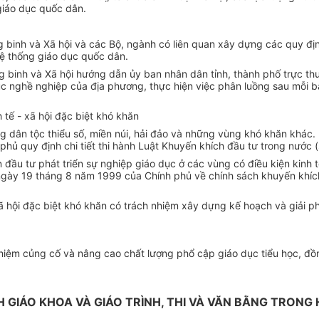
giáo dục quốc dân.
ng binh và Xã hội và các Bộ, ngành có liên quan xây dựng các quy đ
hệ thống giáo dục quốc dân.
ng binh và Xã hội hướng dẫn ủy ban nhân dân tỉnh, thành phố trực t
c nghề nghiệp của địa phương, thực hiện việc phân luồng sau mỗi bậ
 tế - xã hội đặc biệt khó khăn
vùng dân tộc thiểu số, miền núi, hải đảo và những vùng khó khăn kh
ủ quy định chi tiết thi hành Luật Khuyến khích đầu tư trong nước (
 đầu tư phát triển sự nghiệp giáo dục ở các vùng có điều kiện kinh 
gày 19 tháng 8 năm 1999 của Chính phủ về chính sách khuyến khích x
 hội đặc biệt khó khăn có trách nhiệm xây dựng kế hoạch và giải phá
nhiệm củng cố và nâng cao chất lượng phổ cập giáo dục tiểu học, đồ
 GIÁO KHOA VÀ GIÁO TRÌNH, THI VÀ VĂN BẰNG TRON