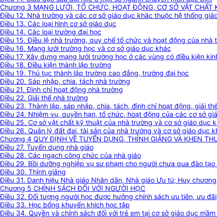
Chương 3 MẠNG LƯỚI, TỔ CHỨC, HOẠT ĐỘNG, CƠ SỞ VẬT CHẤT
Điều 12. Nhà trường và các cơ sở giáo dục khác thuộc hệ thống gi
Điều 13. Các loại hình cơ sở giáo dục
Điều 14. Các loại trường đại học
Điều 15. Điều lệ nhà trường, quy chế tổ chức và hoạt động của nhà 
Điều 16. Mạng lưới trường học và cơ sở giáo dục khác
Điều 17. Xây dựng mạng lưới trường học ở các vùng có điều kiện kinh
Điều 18. Điều kiện thành lập trường
Điều 19. Thủ tục thành lập trường cao đẳng, trường đại học
Điều 20. Sáp nhập, chia, tách nhà trường
Điều 21. Đình chỉ hoạt động nhà trường
Điều 22. Giải thể nhà trường
Điều 23. Thành lập, sáp nhập, chia, tách, đình chỉ hoạt động, giải
Điều 24. Nhiệm vụ, quyền hạn, tổ chức, hoạt động của các cơ sở gi
Điều 25. Cơ sở vật chất kỹ thuật của nhà trường và cơ sở giáo dục 
Điều 26. Quản lý đất đai, tài sản của nhà trường và cơ sở giáo dục 
Chương 4 QUY ĐỊNH VỀ TUYỂN DỤNG, THỈNH GIẢNG VÀ KHEN TH
Điều 27. Tuyển dụng nhà giáo
Điều 28. Các ngạch công chức của nhà giáo
Điều 29. Bồi dưỡng nghiệp vụ sư phạm cho người chưa qua đào tạo
Điều 30. Thỉnh giảng
Điều 31. Danh hiệu Nhà giáo Nhân dân, Nhà giáo Ưu tú; Huy chương 
Chương 5 CHÍNH SÁCH ĐỐI VỚI NGƯỜI HỌC
Điều 32. Đối tượng người học được hưởng chính sách ưu tiên, ưu đãi
Điều 33. Học bổng khuyến khích học tập
Điều 34. Quyền và chính sách đối với trẻ em tại cơ sở giáo dục mầm