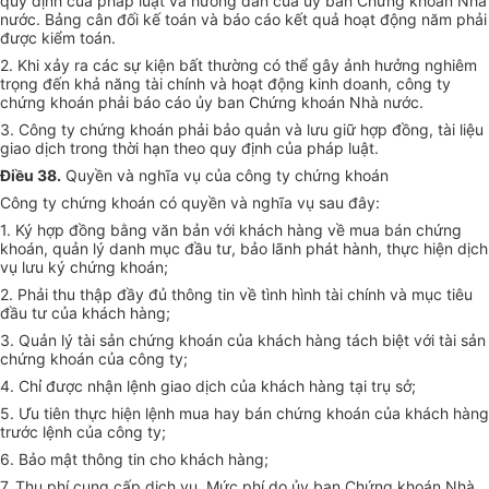
quy định của pháp luật và hướng dẫn của ủy ban Chứng khoán Nhà
nước. Bảng cân đối kế toán và báo cáo kết quả hoạt động năm phải
được kiểm toán.
2. Khi xảy ra các sự kiện bất thường có thể gây ảnh hưởng nghiêm
trọng đến khả năng tài chính và hoạt động kinh doanh, công ty
chứng khoán phải báo cáo ủy ban Chứng khoán Nhà nước.
3. Công ty chứng khoán phải bảo quản và lưu giữ hợp đồng, tài liệu
giao dịch trong thời hạn theo quy định của pháp luật.
Điều 38.
Quyền và nghĩa vụ của công ty chứng khoán
Công ty chứng khoán có quyền và nghĩa vụ sau đây:
1. Ký hợp đồng bằng văn bản với khách hàng về mua bán chứng
khoán, quản lý danh mục đầu tư, bảo lãnh phát hành, thực hiện dịch
vụ lưu ký chứng khoán;
2. Phải thu thập đầy đủ thông tin về tình hình tài chính và mục tiêu
đầu tư của khách hàng;
3. Quản lý tài sản chứng khoán của khách hàng tách biệt với tài sản
chứng khoán của công ty;
4. Chỉ được nhận lệnh giao dịch của khách hàng tại trụ sở;
5. Ưu tiên thực hiện lệnh mua hay bán chứng khoán của khách hàng
trước lệnh của công ty;
6. Bảo mật thông tin cho khách hàng;
7. Thu phí cung cấp dịch vụ. Mức phí do ủy ban Chứng khoán Nhà