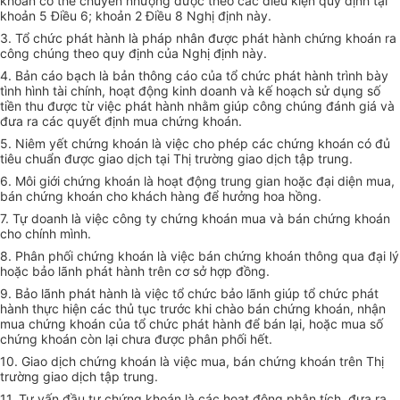
khoán có thể chuyển nhượng được theo các điều kiện quy định tại
khoản 5 Điều 6; khoản 2 Điều 8 Nghị định này.
3. Tổ chức phát hành là pháp nhân được phát hành chứng khoán ra
công chúng theo quy định của Nghị định này.
4. Bản cáo bạch là bản thông cáo của tổ chức phát hành trình bày
tình hình tài chính, hoạt động kinh doanh và kế hoạch sử dụng số
tiền thu được từ việc phát hành nhằm giúp công chúng đánh giá và
đưa ra các quyết định mua chứng khoán.
5. Niêm yết chứng khoán là việc cho phép các chứng khoán có đủ
tiêu chuẩn được giao dịch tại Thị trường giao dịch tập trung.
6. Môi giới chứng khoán là hoạt động trung gian hoặc đại diện mua,
bán chứng khoán cho khách hàng để hưởng hoa hồng.
7. Tự doanh là việc công ty chứng khoán mua và bán chứng khoán
cho chính mình.
8. Phân phối chứng khoán là việc bán chứng khoán thông qua đại lý
hoặc bảo lãnh phát hành trên cơ sở hợp đồng.
9. Bảo lãnh phát hành là việc tổ chức bảo lãnh giúp tổ chức phát
hành thực hiện các thủ tục trước khi chào bán chứng khoán, nhận
mua chứng khoán của tổ chức phát hành để bán lại, hoặc mua số
chứng khoán còn lại chưa được phân phối hết.
10. Giao dịch chứng khoán là việc mua, bán chứng khoán trên Thị
trường giao dịch tập trung.
11. Tư vấn đầu tư chứng khoán là các hoạt động phân tích, đưa ra