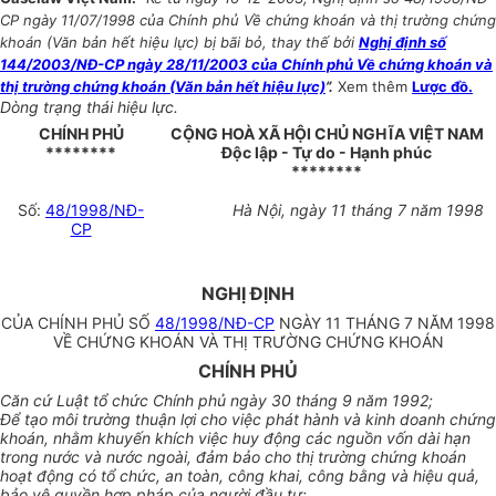
CP ngày 11/07/1998 của Chính phủ Về chứng khoán và thị trường chứng
khoán (Văn bản hết hiệu lực) bị bãi bỏ, thay thế bởi
Nghị định số
144/2003/NĐ-CP ngày 28/11/2003 của Chính phủ Về chứng khoán và
thị trường chứng khoán (Văn bản hết hiệu lực)
”.
Xem thêm
Lược đồ.
Dòng trạng thái hiệu lực.
CHÍNH PHỦ
CỘNG HOÀ XÃ HỘI CHỦ NGHĨA VIỆT NAM
********
Độc lập - Tự do - Hạnh phúc
********
Số:
48/1998/NĐ-
Hà Nội, ngày 11 tháng 7 năm 1998
CP
NGHỊ ĐỊNH
CỦA CHÍNH PHỦ SỐ
48/1998/NĐ-CP
NGÀY 11 THÁNG 7 NĂM 1998
VỀ CHỨNG KHOÁN VÀ THỊ TRƯỜNG CHỨNG KHOÁN
CHÍNH PHỦ
Căn cứ Luật tổ chức Chính phủ ngày 30 tháng 9 năm 1992;
Để tạo môi trường thuận lợi cho việc phát hành và kinh doanh chứng
khoán, nhằm khuyến khích việc huy động các nguồn vốn dài hạn
trong nước và nước ngoài, đảm bảo cho thị trường chứng khoán
hoạt động có tổ chức, an toàn, công khai, công bằng và hiệu quả,
bảo vệ quyền hợp pháp của người đầu tư;