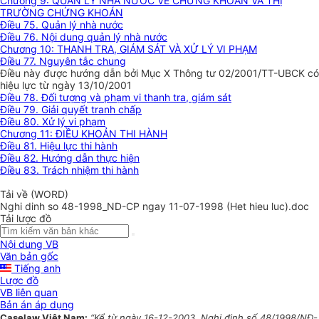
Chương 9: QUẢN LÝ NHÀ NƯỚC VỀ CHỨNG KHOÁN VÀ THỊ
TRƯỜNG CHỨNG KHOÁN
Điều 75. Quản lý nhà nước
Điều 76. Nội dung quản lý nhà nước
Chương 10: THANH TRA, GIÁM SÁT VÀ XỬ LÝ VI PHẠM
Điều 77. Nguyên tắc chung
Điều này được hướng dẫn bởi Mục X Thông tư 02/2001/TT-UBCK có
hiệu lực từ ngày 13/10/2001
Điều 78. Đối tượng và phạm vi thanh tra, giám sát
Điều 79. Giải quyết tranh chấp
Điều 80. Xử lý vi phạm
Chương 11: ĐIỀU KHOẢN THI HÀNH
Điều 81. Hiệu lực thi hành
Điều 82. Hướng dẫn thực hiện
Điều 83. Trách nhiệm thi hành
Tải về (WORD)
Nghi dinh so 48-1998_ND-CP ngay 11-07-1998 (Het hieu luc).doc
Tải lược đồ
Nội dung VB
Văn bản gốc
Tiếng anh
Lược đồ
VB liên quan
Bản án áp dụng
Caselaw Việt Nam:
“Kể từ ngày 16-12-2003, Nghị định số 48/1998/NĐ-