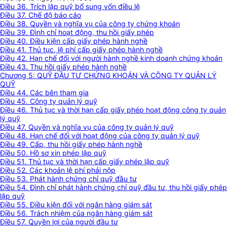
Điều 36. Trích lập quỹ bổ sung vốn điều lệ
Điều 37. Chế độ báo cáo
Điều 38. Quyền và nghĩa vụ của công ty chứng khoán
Điều 39. Đình chỉ hoạt động, thu hồi giấy phép
Điều 40. Điều kiện cấp giấy phép hành nghề
Điều 41. Thủ tục, lệ phí cấp giấy phép hành nghề
Điều 42. Hạn chế đối với người hành nghề kinh doanh chứng khoán
Điều 43. Thu hồi giấy phép hành nghề
Chương 5: QUỸ ĐẦU TƯ CHỨNG KHOÁN VÀ CÔNG TY QUẢN LÝ
QUỸ
Điều 44. Các bên tham gia
Điều 45. Công ty quản lý quỹ
Điều 46. Thủ tục và thời hạn cấp giấy phép hoạt động công ty quản
lý quỹ
Điều 47. Quyền và nghĩa vụ của công ty quản lý quỹ
Điều 48. Hạn chế đối với hoạt động của công ty quản lý quỹ
Điều 49. Cấp, thu hồi giấy phép hành nghề
Điều 50. Hồ sơ xin phép lập quỹ
Điều 51. Thủ tục và thời hạn cấp giấy phép lập quỹ
Điều 52. Các khoản lệ phí phải nộp
Điều 53. Phát hành chứng chỉ quỹ đầu tư
Điều 54. Đình chỉ phát hành chứng chỉ quỹ đầu tư, thu hồi giấy phép
lập quỹ
Điều 55. Điều kiện đối với ngân hàng giám sát
Điều 56. Trách nhiệm của ngân hàng giám sát
Điều 57. Quyền lợi của người đầu tư