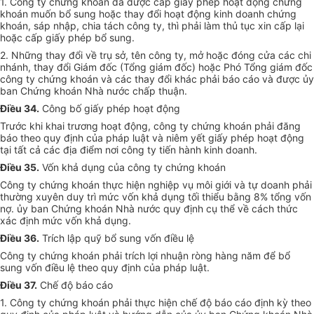
1. Công ty chứng khoán đã được cấp giấy phép hoạt động chứng
khoán muốn bổ sung hoặc thay đổi hoạt động kinh doanh chứng
khoán, sáp nhập, chia tách công ty, thì phải làm thủ tục xin cấp lại
hoặc cấp giấy phép bổ sung.
2. Những thay đổi về trụ sở, tên công ty, mở hoặc đóng cửa các chi
nhánh, thay đổi Giám đốc (Tổng giám đốc) hoặc Phó Tổng giám đốc
công ty chứng khoán và các thay đổi khác phải báo cáo và được ủy
ban Chứng khoán Nhà nước chấp thuận.
Điều 34.
Công bố giấy phép hoạt động
Trước khi khai trương hoạt động, công ty chứng khoán phải đăng
báo theo quy định của pháp luật và niêm yết giấy phép hoạt động
tại tất cả các địa điểm nơi công ty tiến hành kinh doanh.
Điều 35.
Vốn khả dụng của công ty chứng khoán
Công ty chứng khoán thực hiện nghiệp vụ môi giới và tự doanh phải
thường xuyên duy trì mức vốn khả dụng tối thiểu bằng 8% tổng vốn
nợ. ủy ban Chứng khoán Nhà nước quy định cụ thể về cách thức
xác định mức vốn khả dụng.
Điều 36.
Trích lập quỹ bổ sung vốn điều lệ
Công ty chứng khoán phải trích lợi nhuận ròng hàng năm để bổ
sung vốn điều lệ theo quy định của pháp luật.
Điều 37.
Chế độ báo cáo
1. Công ty chứng khoán phải thực hiện chế độ báo cáo định kỳ theo