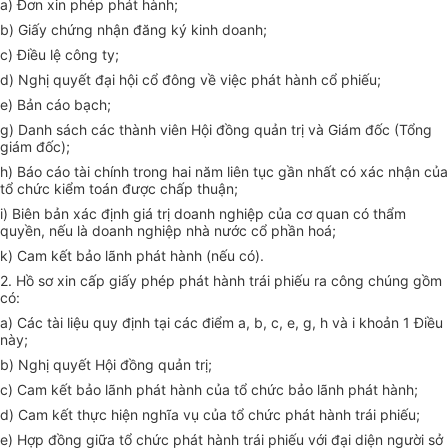
a) Đơn xin phép phát hành;
b) Giấy chứng nhận đăng ký kinh doanh;
c) Điều lệ công ty;
d) Nghị quyết đại hội cổ đông về việc phát hành cổ phiếu;
e) Bản cáo bạch;
g) Danh sách các thành viên Hội đồng quản trị và Giám đốc (Tổng
giám đốc);
h) Báo cáo tài chính trong hai năm liên tục gần nhất có xác nhận của
tổ chức kiểm toán được chấp thuận;
i) Biên bản xác định giá trị doanh nghiệp của cơ quan có thẩm
quyền, nếu là doanh nghiệp nhà nước cổ phần hoá;
k) Cam kết bảo lãnh phát hành (nếu có).
2. Hồ sơ xin cấp giấy phép phát hành trái phiếu ra công chúng gồm
có:
a) Các tài liệu quy định tại các điểm a, b, c, e, g, h và i khoản 1 Điều
này;
b) Nghị quyết Hội đồng quản trị;
c) Cam kết bảo lãnh phát hành của tổ chức bảo lãnh phát hành;
d) Cam kết thực hiện nghĩa vụ của tổ chức phát hành trái phiếu;
e) Hợp đồng giữa tổ chức phát hành trái phiếu với đại diện người sở