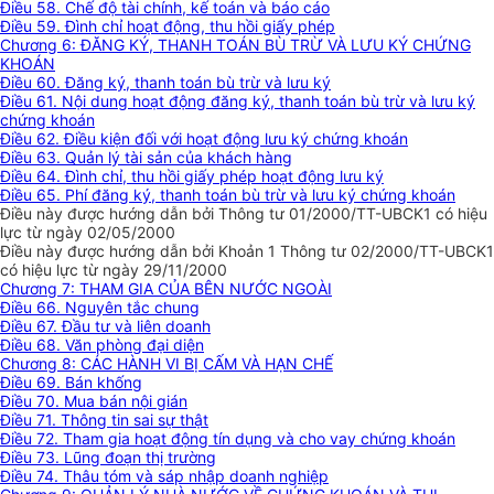
Điều 58. Chế độ tài chính, kế toán và báo cáo
Điều 59. Đình chỉ hoạt động, thu hồi giấy phép
Chương 6: ĐĂNG KÝ, THANH TOÁN BÙ TRỪ VÀ LƯU KÝ CHỨNG
KHOÁN
Điều 60. Đăng ký, thanh toán bù trừ và lưu ký
Điều 61. Nội dung hoạt động đăng ký, thanh toán bù trừ và lưu ký
chứng khoán
Điều 62. Điều kiện đối với hoạt động lưu ký chứng khoán
Điều 63. Quản lý tài sản của khách hàng
Điều 64. Đình chỉ, thu hồi giấy phép hoạt động lưu ký
Điều 65. Phí đăng ký, thanh toán bù trừ và lưu ký chứng khoán
Điều này được hướng dẫn bởi Thông tư 01/2000/TT-UBCK1 có hiệu
lực từ ngày 02/05/2000
Điều này được hướng dẫn bởi Khoản 1 Thông tư 02/2000/TT-UBCK1
có hiệu lực từ ngày 29/11/2000
Chương 7: THAM GIA CỦA BÊN NƯỚC NGOÀI
Điều 66. Nguyên tắc chung
Điều 67. Đầu tư và liên doanh
Điều 68. Văn phòng đại diện
Chương 8: CÁC HÀNH VI BỊ CẤM VÀ HẠN CHẾ
Điều 69. Bán khống
Điều 70. Mua bán nội gián
Điều 71. Thông tin sai sự thật
Điều 72. Tham gia hoạt động tín dụng và cho vay chứng khoán
Điều 73. Lũng đoạn thị trường
Điều 74. Thâu tóm và sáp nhập doanh nghiệp