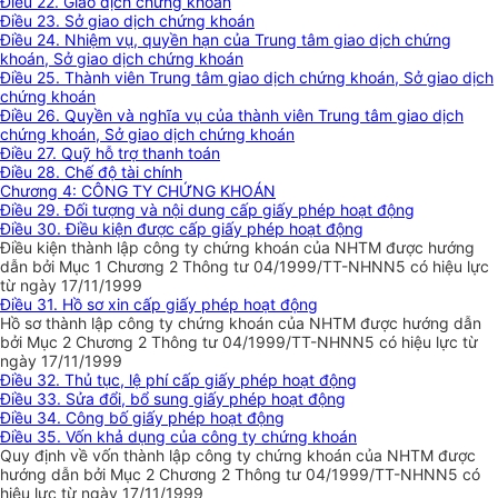
Điều 22. Giao dịch chứng khoán
Điều 23. Sở giao dịch chứng khoán
Điều 24. Nhiệm vụ, quyền hạn của Trung tâm giao dịch chứng
khoán, Sở giao dịch chứng khoán
Điều 25. Thành viên Trung tâm giao dịch chứng khoán, Sở giao dịch
chứng khoán
Điều 26. Quyền và nghĩa vụ của thành viên Trung tâm giao dịch
chứng khoán, Sở giao dịch chứng khoán
Điều 27. Quỹ hỗ trợ thanh toán
Điều 28. Chế độ tài chính
Chương 4: CÔNG TY CHỨNG KHOÁN
Điều 29. Đối tượng và nội dung cấp giấy phép hoạt động
Điều 30. Điều kiện được cấp giấy phép hoạt động
Điều kiện thành lập công ty chứng khoán của NHTM được hướng
dẫn bởi Mục 1 Chương 2 Thông tư 04/1999/TT-NHNN5 có hiệu lực
từ ngày 17/11/1999
Điều 31. Hồ sơ xin cấp giấy phép hoạt động
Hồ sơ thành lập công ty chứng khoán của NHTM được hướng dẫn
bởi Mục 2 Chương 2 Thông tư 04/1999/TT-NHNN5 có hiệu lực từ
ngày 17/11/1999
Điều 32. Thủ tục, lệ phí cấp giấy phép hoạt động
Điều 33. Sửa đổi, bổ sung giấy phép hoạt động
Điều 34. Công bố giấy phép hoạt động
Điều 35. Vốn khả dụng của công ty chứng khoán
Quy định về vốn thành lập công ty chứng khoán của NHTM được
hướng dẫn bởi Mục 2 Chương 2 Thông tư 04/1999/TT-NHNN5 có
hiệu lực từ ngày 17/11/1999