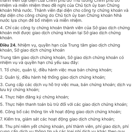
thành viên đại diện của Chính phủ do Thủ tướng Chính phủ bổ
nhiệm và miễn nhiệm theo đề nghị của Chủ tịch ủy ban Chứng
khoán Nhà nước. Thành viên đại diện cho công ty chứng khoán và
đại diện cho công chúng do Chủ tịch ủy ban Chứng khoán Nhà
nước lựa chọn để bổ nhiệm và miễn nhiệm.
4. Chỉ các công ty chứng khoán thành viên của Sở giao dịch chứng
khoán mới được giao dịch chứng khoán tại Sở giao dịch chứng
khoán.
Điều 24.
Nhiệm vụ, quyền hạn của Trung tâm giao dịch chứng
khoán, Sở giao dịch chứng khoán
Trung tâm giao dịch chứng khoán, Sở giao dịch chứng khoán có
nhiệm vụ và quyền hạn chủ yếu sau đây:
1. Tổ chức, quản lý, điều hành việc mua bán chứng khoán;
2. Quản lý, điều hành hệ thống giao dịch chứng khoán;
3. Cung cấp các dịch vụ hỗ trợ việc mua, bán chứng khoán; dịch vụ
lưu ký chứng khoán;
4. Thực hiện đăng ký chứng khoán;
5. Thực hiện thanh toán bù trừ đối với các giao dịch chứng khoán;
6. Công bố các thông tin về hoạt động giao dịch chứng khoán;
7. Kiểm tra, giám sát các hoạt động giao dịch chứng khoán;
8. Thu phí niêm yết chứng khoán, phí thành viên, phí giao dịch, phí
cung cấp dịch vụ thông tin và các loại phí dịch vụ khác theo quy