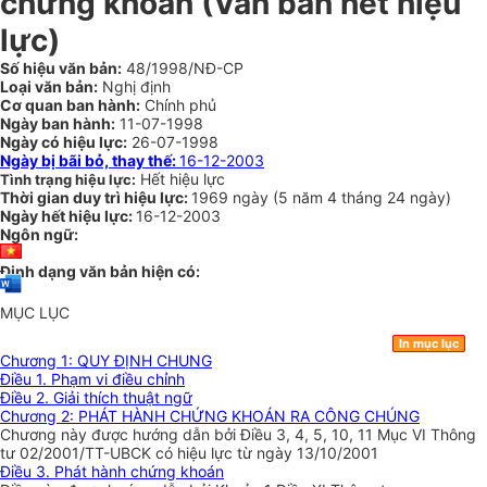
chứng khoán (Văn bản hết hiệu
lực)
Số hiệu văn bản:
48/1998/NĐ-CP
Loại văn bản:
Nghị định
Cơ quan ban hành:
Chính phủ
Ngày ban hành:
11-07-1998
Ngày có hiệu lực:
26-07-1998
Ngày bị bãi bỏ, thay thế:
16-12-2003
Hết hiệu lực
Tình trạng hiệu lực:
Thời gian duy trì hiệu lực:
1969 ngày
(
5 năm
4 tháng
24 ngày
)
Ngày hết hiệu lực:
16-12-2003
Ngôn ngữ:
Định dạng văn bản hiện có:
MỤC LỤC
In mục lục
Chương 1: QUY ĐỊNH CHUNG
Điều 1. Phạm vi điều chỉnh
Điều 2. Giải thích thuật ngữ
Chương 2: PHÁT HÀNH CHỨNG KHOÁN RA CÔNG CHÚNG
Chương này được hướng dẫn bởi Điều 3, 4, 5, 10, 11 Mục VI Thông
tư 02/2001/TT-UBCK có hiệu lực từ ngày 13/10/2001
Điều 3. Phát hành chứng khoán