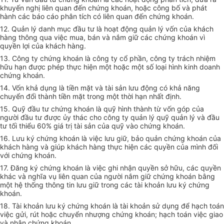
khuyến nghị liên quan đến chứng khoán, hoặc công bố và phát
hành các báo cáo phân tích có liên quan đến chứng khoán.
12. Quản lý danh mục đầu tư là hoạt động quản lý vốn của khách
hàng thông qua việc mua, bán và nắm giữ các chứng khoán vì
quyền lợi của khách hàng.
13. Công ty chứng khoán là công ty cổ phần, công ty trách nhiệm
hữu hạn được phép thực hiện một hoặc một số loại hình kinh doanh
chứng khoán.
14. Vốn khả dụng là tiền mặt và tài sản lưu động có khả năng
chuyển đổi thành tiền mặt trong một thời hạn nhất định.
15. Quỹ đầu tư chứng khoán là quỹ hình thành từ vốn góp của
người đầu tư được ủy thác cho công ty quản lý quỹ quản lý và đầu
tư tối thiểu 60% giá trị tài sản của quỹ vào chứng khoán.
16. Lưu ký chứng khoán là việc lưu giữ, bảo quản chứng khoán của
khách hàng và giúp khách hàng thực hiện các quyền của mình đối
với chứng khoán.
17. Đăng ký chứng khoán là việc ghi nhận quyền sở hữu, các quyền
khác và nghĩa vụ liên quan của người nắm giữ chứng khoán bằng
một hệ thống thông tin lưu giữ trong các tài khoản lưu ký chứng
khoán.
18. Tài khoản lưu ký chứng khoán là tài khoản sử dụng để hạch toán
việc gửi, rút hoặc chuyển nhượng chứng khoán; hạch toán việc giao
và nhận chứng khoán.