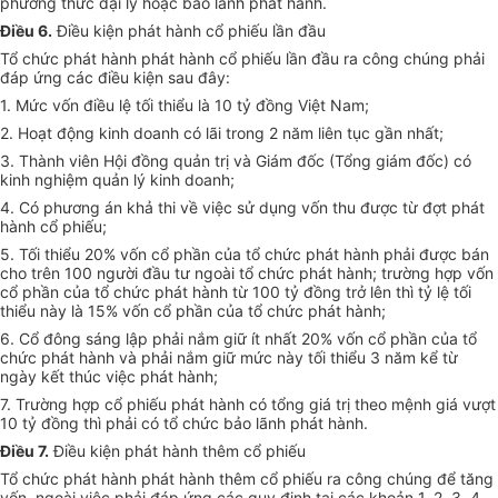
phương thức đại lý hoặc bảo lãnh phát hành.
Điều 6.
Điều kiện phát hành cổ phiếu lần đầu
Tổ chức phát hành phát hành cổ phiếu lần đầu ra công chúng phải
đáp ứng các điều kiện sau đây:
1. Mức vốn điều lệ tối thiểu là 10 tỷ đồng Việt Nam;
2. Hoạt động kinh doanh có lãi trong 2 năm liên tục gần nhất;
3. Thành viên Hội đồng quản trị và Giám đốc (Tổng giám đốc) có
kinh nghiệm quản lý kinh doanh;
4. Có phương án khả thi về việc sử dụng vốn thu được từ đợt phát
hành cổ phiếu;
5. Tối thiểu 20% vốn cổ phần của tổ chức phát hành phải được bán
cho trên 100 người đầu tư ngoài tổ chức phát hành; trường hợp vốn
cổ phần của tổ chức phát hành từ 100 tỷ đồng trở lên thì tỷ lệ tối
thiểu này là 15% vốn cổ phần của tổ chức phát hành;
6. Cổ đông sáng lập phải nắm giữ ít nhất 20% vốn cổ phần của tổ
chức phát hành và phải nắm giữ mức này tối thiểu 3 năm kể từ
ngày kết thúc việc phát hành;
7. Trường hợp cổ phiếu phát hành có tổng giá trị theo mệnh giá vượt
10 tỷ đồng thì phải có tổ chức bảo lãnh phát hành.
Điều 7.
Điều kiện phát hành thêm cổ phiếu
Tổ chức phát hành phát hành thêm cổ phiếu ra công chúng để tăng
vốn, ngoài việc phải đáp ứng các quy định tại các khoản 1, 2, 3, 4,