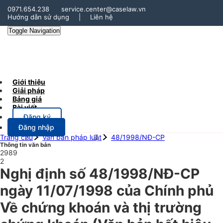
0971.654.238
service.center@caselaw.vn
Hướng dẫn sử dụng
|
Liên hệ
Toggle Navigation
Giới thiệu
Giải pháp
Bảng giá
Bài viết
Đăng ký
Đăng nhập
Trang chủ
Văn bản pháp luật
48/1998/NĐ-CP
Thông tin văn bản
2989
2
Nghị định số 48/1998/NĐ-CP
ngày 11/07/1998 của Chính phủ
Về chứng khoán và thị trường