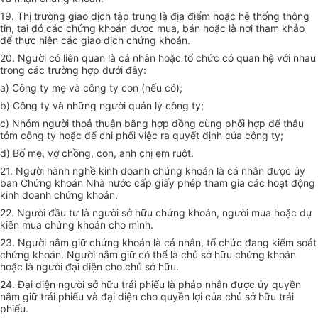
19. Thị trường giao dịch tập trung là địa điểm hoặc hệ thống thông
tin, tại đó các chứng khoán được mua, bán hoặc là nơi tham khảo
để thực hiện các giao dịch chứng khoán.
20. Người có liên quan là cá nhân hoặc tổ chức có quan hệ với nhau
trong các trường hợp dưới đây:
a) Công ty mẹ và công ty con (nếu có);
b) Công ty và những người quản lý công ty;
c) Nhóm người thoả thuận bằng hợp đồng cùng phối hợp để thâu
tóm công ty hoặc để chi phối việc ra quyết định của công ty;
d) Bố mẹ, vợ chồng, con, anh chị em ruột.
21. Người hành nghề kinh doanh chứng khoán là cá nhân được ủy
ban Chứng khoán Nhà nước cấp giấy phép tham gia các hoạt động
kinh doanh chứng khoán.
22. Người đầu tư là người sở hữu chứng khoán, người mua hoặc dự
kiến mua chứng khoán cho mình.
23. Người nắm giữ chứng khoán là cá nhân, tổ chức đang kiểm soát
chứng khoán. Người nắm giữ có thể là chủ sở hữu chứng khoán
hoặc là người đại diện cho chủ sở hữu.
24. Đại diện người sở hữu trái phiếu là pháp nhân được ủy quyền
nắm giữ trái phiếu và đại diện cho quyền lợi của chủ sở hữu trái
phiếu.