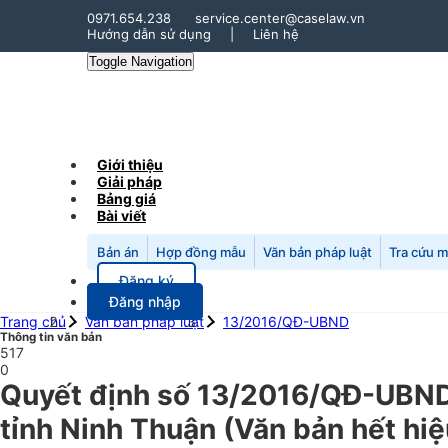
0971.654.238
service.center@caselaw.vn
Hướng dẫn sử dụng
|
Liên hệ
Toggle Navigation
Giới thiệu
Giải pháp
Bảng giá
Bài viết
Bản án
Hợp đồng mẫu
Văn bản pháp luật
Tra cứu 
Đăng ký
Đăng nhập
Trang chủ
Văn bản pháp luật
13/2016/QĐ-UBND
Thông tin văn bản
517
0
Quyết định số 13/2016/QĐ-UBND 
tỉnh Ninh Thuận
(Văn bản hết hiệ