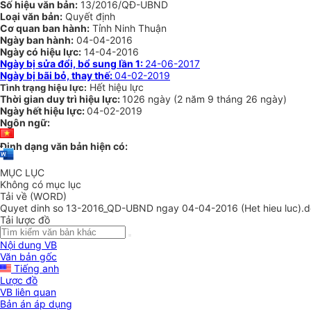
Số hiệu văn bản:
13/2016/QĐ-UBND
Loại văn bản:
Quyết định
Cơ quan ban hành:
Tỉnh Ninh Thuận
Ngày ban hành:
04-04-2016
Ngày có hiệu lực:
14-04-2016
Ngày bị sửa đổi, bổ sung lần 1:
24-06-2017
Ngày bị bãi bỏ, thay thế:
04-02-2019
Hết hiệu lực
Tình trạng hiệu lực:
Thời gian duy trì hiệu lực:
1026 ngày
(
2 năm
9 tháng
26 ngày
)
Ngày hết hiệu lực:
04-02-2019
Ngôn ngữ:
Định dạng văn bản hiện có:
MỤC LỤC
Không có mục lục
Tải về (WORD)
Quyet dinh so 13-2016_QD-UBND ngay 04-04-2016 (Het hieu luc).
Tải lược đồ
Nội dung VB
Văn bản gốc
Tiếng anh
Lược đồ
VB liên quan
Bản án áp dụng