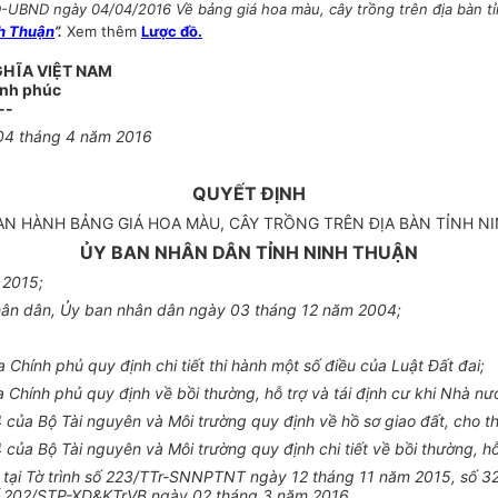
-UBND ngày 04/04/2016 Về bảng giá hoa màu, cây trồng trên địa bàn tỉn
nh Thuận
”.
Xem thêm
Lược đồ.
GHĨA VIỆT NAM
ạnh phúc
--
04 tháng 4 năm 2016
QUYẾT ĐỊNH
BAN HÀNH BẢNG GIÁ HOA MÀU, CÂY TRỒNG TRÊN ĐỊA BÀN TỈNH N
ỦY BAN NHÂN DÂN TỈNH NINH THUẬN
 2015;
hân dân, Ủy ban nhân dân ngày 03 tháng 12 năm 2004;
hính phủ quy định chi tiết thi hành một số điều của Luật Đất đai;
hính phủ quy định về bồi thường, hỗ trợ và tái định cư khi Nhà nướ
ủa Bộ Tài nguyên và Môi trường quy định về hồ sơ giao đất, cho th
ủa Bộ Tài nguyên và Môi trường quy định chi tiết về bồi thường, hỗ 
n tại Tờ trình số 223/TTr-SNNPTNT ngày 12 tháng 11 năm 2015, số
ố 202/STP-XD&KTrVB ngày 02 tháng 3 năm 2016,