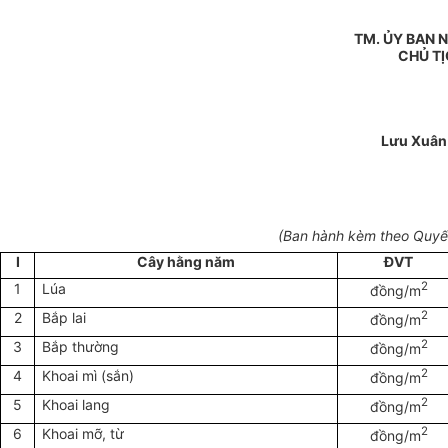
TM. ỦY BAN 
CHỦ T
Lưu Xuân
(Ban hành kèm theo Quyế
I
Cây hằng năm
ĐVT
2
1
Lúa
đồng/m
2
2
Bắp lai
đồng/m
2
3
Bắp thường
đồng/m
2
4
Khoai mì (sắn)
đồng/m
2
5
Khoai lang
đồng/m
2
6
Khoai mỡ, từ
đồng/m