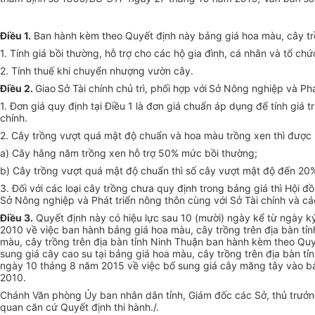
Điều 1.
Ban hành kèm theo Quyết định này bảng giá hoa màu, cây trồ
1. Tính giá bồi thường, hỗ trợ cho các hộ gia đình, cá nhân và tổ chứ
2. Tính thuế khi chuyển nhượng vườn cây.
Điều 2.
Giao
Sở Tài chính chủ trì, phối hợp với
Sở Nông nghiệp và Phát
1. Đơn giá quy định tại Điều 1 là đơn giá chuẩn áp dụng để tính giá t
chính.
2. Cây trồng vượt quá mật độ chuẩn và hoa màu trồng xen thì được 
a) Cây hằng năm trồng xen hỗ trợ 50% mức bồi thường;
b) Cây trồng vượt quá mật độ chuẩn thì số cây vượt mật độ đến 20%
3. Đối với các loại cây trồng chưa quy định trong bảng giá thì Hội 
Sở Nông nghiệp và Phát triển nông thôn cùng với Sở Tài chính và các
Điều 3.
Quyết định này có hiệu lực sau 10 (mười) ngày kể từ ngày k
2010 về việc ban hành bảng giá hoa màu, cây trồng trên địa bàn tỉ
màu, cây trồng trên địa bàn tỉnh Ninh Thuận ban hành kèm theo Qu
sung giá cây cao su tại bảng giá hoa màu, cây trồng trên địa bàn 
ngày 10 tháng 8 năm 2015 về việc bổ sung giá cây măng tây vào bả
2010.
Chánh Văn phòng Ủy ban nhân dân tỉnh, Giám đốc các Sở, thủ trưởng
quan căn cứ Quyết định thi hành./.