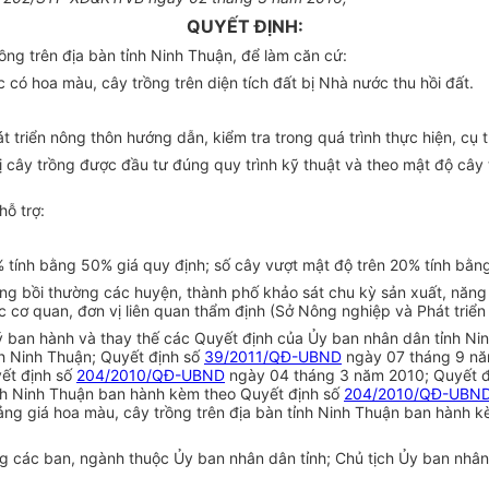
QUYẾT ĐỊNH:
ng trên địa bàn tỉnh Ninh Thuận, để làm căn cứ:
c có hoa màu, cây trồng trên diện tích đất bị Nhà nước thu hồi đất.
 triển nông thôn hướng dẫn, kiểm tra trong quá trình thực hiện, cụ 
rị cây trồng được đầu tư đúng quy trình kỹ thuật và theo mật độ cây t
hỗ trợ:
 tính bằng 50% giá quy định; số cây vượt mật độ trên 20% tính bằn
đồng bồi thường các huyện, thành phố khảo sát chu kỳ sản xuất, năng 
 cơ quan, đơn vị liên quan thẩm định (Sở Nông nghiệp và Phát triển 
ý ban hành và thay thế các Quyết định của Ủy ban nhân dân tỉnh Ni
nh Ninh Thuận; Quyết định số
39/2011/QĐ-UBND
ngày 07 tháng 9 năm
yết định số
204/2010/QĐ-UBND
ngày 04 tháng 3 năm 2010; Quyết đ
tỉnh Ninh Thuận ban hành kèm theo Quyết định số
204/2010/QĐ-UBN
ng giá hoa màu, cây trồng trên địa bàn tỉnh Ninh Thuận ban hành 
 các ban, ngành thuộc Ủy ban nhân dân tỉnh; Chủ tịch Ủy ban nhân 