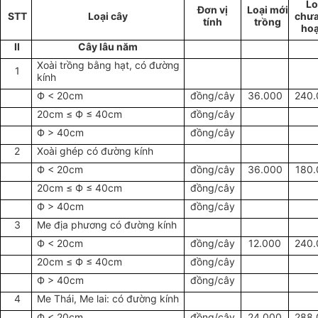
Lo
Đơn vị
Loại mới
STT
Loại cây
chưa
tính
trồng
ho
II
Cây lâu năm
Xoài trồng bằng hạt, có đường
1
kính
Ф < 20cm
đồng/cây
36.000
240.
20cm ≤ Ф ≤ 40cm
đồng/cây
Ф > 40cm
đồng/cây
2
Xoài ghép có đường kính
Ф < 20cm
đồng/cây
36.000
180.
20cm ≤ Ф ≤ 40cm
đồng/cây
Ф > 40cm
đồng/cây
3
Me địa phương có đường kính
Ф < 20cm
đồng/cây
12.000
240.
20cm ≤ Ф ≤ 40cm
đồng/cây
Ф > 40cm
đồng/cây
4
Me Thái, Me lai: có đường kính
Ф < 20cm
đồng/cây
24.000
288.