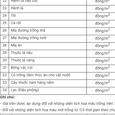
22
Hành ta (lấy củ)
đồng/m
2
23
Hành lá
đồng/m
2
24
Tỏi
đồng/m
2
25
Cà rốt
đồng/m
2
26
Mía đường trồng thả
đồng/m
2
27
Mía đường trồng tưới
đồng/m
2
28
Mía ăn
đồng/m
2
29
Thuốc lá nâu
đồng/m
2
30
Thuốc lá vàng
đồng/m
2
31
Bông vải, cói
đồng/m
2
32
Cỏ trồng (làm thức ăn cho vật nuôi)
đồng/m
2
33
Cây thuốc nam hàng năm
đồng/m
2
34
Lạc (Đậu phộng)
đồng/m
Ghi chú:
- Giá trên được áp dụng đối với những diện tích hoa màu trồng trên 1
- Đối với những diện tích hoa màu mới trồng từ 1/3 thời gian theo c