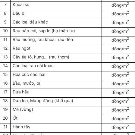
2
7
Khoai sọ
đồng/m
2
8
Đậu bi
đồng/m
2
9
Các loại đậu khác
đồng/m
2
10
Rau bắp cải, súp lơ (họ thập tự)
đồng/m
2
11
Rau muống, rau khoai, rau dền
đồng/m
2
12
Rau ngót
đồng/m
2
13
Cây tía tô, húng... (rau thơm)
đồng/m
2
14
Các loại rau cải khác
đồng/m
2
15
Hoa cúc các loại
đồng/m
2
16
Bầu, mướp, bí
đồng/m
2
17
Dưa hấu
đồng/m
2
18
Dưa leo, Mướp đắng (khổ qua)
đồng/m
2
19
Mè (vừng)
đồng/m
2
20
Ớt
đồng/m
2
21
Hành tây
đồng/m
2