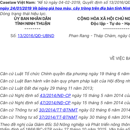
Caselaw Việt Nam:
“Kể từ ngày 04-02-2019, Quyết định số 13/2016/QĐ
ngày 24/01/2019 Về bảng giá hoa màu, cây trồng trên địa bàn tỉnh Ni
Dòng trạng thái hiệu lực.
ỦY BAN NHÂN DÂN
CỘNG HÒA XÃ HỘI CHỦ N
TỈNH NINH THUẬN
Độc lập - Tự do - H
--------
-------------
Số:
13/2016/QĐ-UBND
Phan Rang - Tháp Chàm, ngày 
VỀ VIỆC 
Căn cứ Luật Tổ chức Chính quyền địa phương ngày 19 tháng 6 năm
Căn cứ Luật Ban hành văn bản quy phạm pháp luật của Hội đồng n
Căn cứ Luật Đất đai ngày 29 tháng 11 năm 2013;
Căn cứ Nghị định số
43/2014/NĐ-CP
ngày 15 tháng 5 năm 2014 của C
Căn cứ Nghị định số
47/2014/NĐ-CP
ngày 15 tháng 5 năm 2014 của C
Căn cứ Thông tư số
30/2014/TT-BTNMT
ngày 02 tháng 6 năm 2014 c
Căn cứ Thông tư số
37/2014/TT-BTNMT
ngày 30 tháng 6 năm 2014 c
Theo đề nghị của Giám đốc Sở Nông nghiệp và Phát triển nông thô
thẩm định số 1866/BC-STP ngày 27 tháng 10 năm 2015, Văn bản s