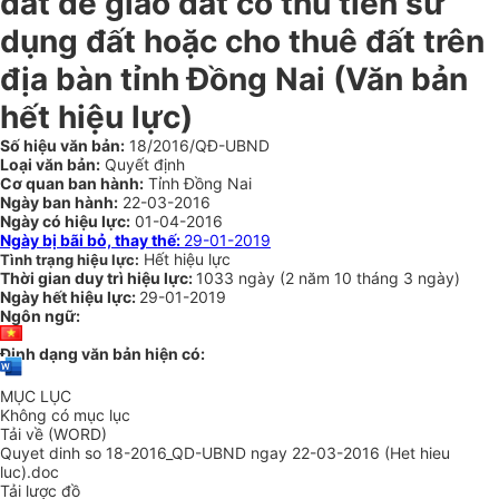
đất để giao đất có thu tiền sử
dụng đất hoặc cho thuê đất trên
địa bàn tỉnh Đồng Nai (Văn bản
hết hiệu lực)
Số hiệu văn bản:
18/2016/QĐ-UBND
Loại văn bản:
Quyết định
Cơ quan ban hành:
Tỉnh Đồng Nai
Ngày ban hành:
22-03-2016
Ngày có hiệu lực:
01-04-2016
Ngày bị bãi bỏ, thay thế:
29-01-2019
Hết hiệu lực
Tình trạng hiệu lực:
Thời gian duy trì hiệu lực:
1033 ngày
(
2 năm
10 tháng
3 ngày
)
Ngày hết hiệu lực:
29-01-2019
Ngôn ngữ:
Định dạng văn bản hiện có:
MỤC LỤC
Không có mục lục
Tải về (WORD)
Quyet dinh so 18-2016_QD-UBND ngay 22-03-2016 (Het hieu
luc).doc
Tải lược đồ