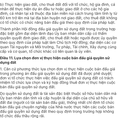
b) Thực hiện giao đất, cho thuê đất đối với tổ chức, hộ gia đình, cá
nhân để thực hiện dự án đầu tư hoặc giao đất ở cho các hộ gia
đình, cá nhân tại xã thuộc địa bàn miền núi cách trung tâm tỉnh lỵ từ
60 km trở lên mà tại địa bàn huyện nơi giao đất, cho thuê đất không
có tổ chức có chức năng bán đấu giá theo quy định của pháp luật.
Thành phần Hội đồng đấu giá quyền sử dụng đất trong trường hợp
đặc biệt gồm đại diện lãnh đạo Ủy ban nhân dân cấp có thẩm
quyền quyết định giao đất, cho thuê đất hoặc người được ủy quyền
theo quy định của pháp luật làm Chủ tịch Hội đồng; đại diện các cơ
quan Tài nguyên và Môi trường, Tư pháp, Tài chính, Xây dựng cùng
cấp và cơ quan, tổ chức khác có liên quan là ủy viên.
Điều 11. Lựa chọn đơn vị thực hiện cuộc bán đấu giá quyền sử
dụng đất
1. Căn cứ phương thức lựa chọn đơn vị thực hiện cuộc bán đấu giá
trong phương án đấu giá quyền sử dụng đất đã được phê duyệt;
đơn vị tổ chức thực hiện việc đấu giá quyền sử dụng đất có trách
nhiệm tổ chức lựa chọn và ký hợp đồng thuê đơn vị thực hiện cuộc
bán đấu giá quyền sử dụng đất.
Do quyền sử dụng đất là tài sản đặc biệt thuộc sở hữu toàn dân mà
Ủy ban nhân dân tỉnh và cấp huyện là đại diện của chủ sở hữu về
đất đai (người có tài sản bán đấu giá), thống nhất chỉ định tổ chức
bán đấu giá chuyên nghiệp của Nhà nước thực hiện các cuộc bán
đấu giá quyền sử dụng đất theo quy định trong trường hợp không
tổ chức đấu thầu rộng rãi.