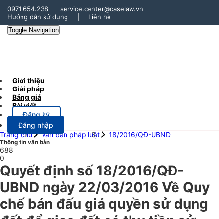
0971.654.238
service.center@caselaw.vn
Hướng dẫn sử dụng
|
Liên hệ
Toggle Navigation
Giới thiệu
Giải pháp
Bảng giá
Bài viết
Đăng ký
Đăng nhập
Trang chủ
Văn bản pháp luật
18/2016/QĐ-UBND
Thông tin văn bản
688
0
Quyết định số 18/2016/QĐ-
UBND ngày 22/03/2016 Về Quy
chế bán đấu giá quyền sử dụng