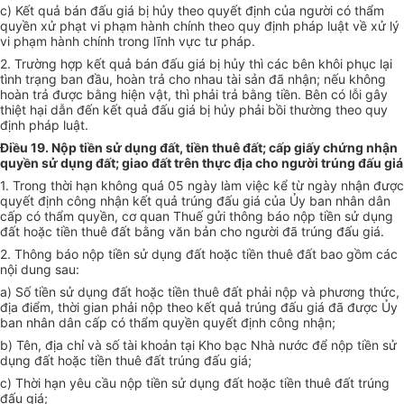
c) Kết quả bán đấu giá bị hủy theo quyết định của người có thẩm
quyền xử phạt vi phạm hành chính theo quy định pháp luật về xử lý
vi phạm hành chính trong lĩnh vực tư pháp.
2. Trường hợp kết quả bán đấu giá bị hủy thì các bên khôi phục lại
tình trạng ban đầu, hoàn trả cho nhau tài sản đã nhận; nếu không
hoàn trả được bằng hiện vật, thì phải trả bằng tiền. Bên có lỗi gây
thiệt hại dẫn đến kết quả đấu giá bị hủy phải bồi thường theo quy
định pháp luật.
Điều 19. Nộp tiền sử dụng đất, tiền thuê đất; cấp giấy chứng nhận
quyền sử dụng đất; giao đất trên thực địa cho người trúng đấu giá
1. Trong thời hạn không quá 05 ngày làm việc kể từ ngày nhận được
quyết định công nhận kết quả trúng đấu giá của Ủy ban nhân dân
cấp có thẩm quyền, cơ quan Thuế gửi thông báo nộp tiền sử dụng
đất hoặc tiền thuê đất bằng văn bản cho người đã trúng đấu giá.
2. Thông báo nộp tiền sử dụng đất hoặc tiền thuê đất bao gồm các
nội dung sau:
a) Số tiền sử dụng đất hoặc tiền thuê đất phải nộp và phương thức,
địa điểm, thời gian phải nộp theo kết quả trúng đấu giá đã được Ủy
ban nhân dân cấp có thẩm quyền quyết định công nhận;
b) Tên, địa chỉ và số tài khoản tại Kho bạc Nhà nước để nộp tiền sử
dụng đất hoặc tiền thuê đất trúng đấu giá;
c) Thời hạn yêu cầu nộp tiền sử dụng đất hoặc tiền thuê đất trúng
đấu giá;