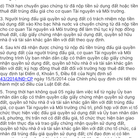
d) Thời hạn chuyển giao chứng từ đã nộp tiền sử dụng đất hoặc tiền
thuê đất trúng đấu giá cho cơ quan Tài nguyên và Môi trường.
3. Người trúng đấu giá quyền sử dụng đất có trách nhiệm nộp tiền
sử dụng đất vào Kho bạc Nhà nước và chuyển chứng từ đã nộp tiền
cho cơ quan Tài nguyên và Môi trường để làm thủ tục ký hợp đồng
thuê đất, cấp giấy chứng nhận quyền sử dụng đất, quyền sở hữu
nhà ở và tài sản khác gắn liền với đất theo quy định.
4. Sau khi đã nhận được chứng từ nộp đủ tiền trúng đấu giá quyền
sử dụng đất của người trúng đấu giá, cơ quan Tài nguyên và Môi
trường trình Ủy ban nhân dân cấp có thẩm quyền cấp giấy chứng
nhận quyền sử dụng đất, quyền sở hữu nhà ở và tài sản khác gắn
liền với đất; ký hợp đồng thuê đất đối với trường hợp thuê đất theo
quy định tại Điểm d, Khoản 5, Điều 68 của Nghị định số
43/2014/NĐ-CP
ngày 15/5/2014 của Chính phủ quy định chi tiết thi
hành một số điều của Luật Đất đai.
5. Trong thời hạn không quá 05 ngày làm việc kể từ ngày Ủy ban
nhân dân cấp có thẩm quyền cấp giấy chứng nhận quyền sử dụng
đất, quyền sở hữu nhà ở và tài sản khác gắn liền với đất trúng đấu
giá, cơ quan Tài nguyên và Môi trường chủ trì, phối hợp với đơn vị tổ
chức thực hiện việc đấu giá quyền sử dụng đất và Ủy ban nhân dân
xã, phường, thị trấn nơi có đất đấu giá, tổ chức thực hiện bàn giao
đất trên thực địa và trao giấy chứng nhận quyền sử dụng đất,
quyền sở hữu nhà ở và tài sản khác gắn liền với đất cho tổ chức, cá
nhân đã trúng đấu giá quyền sử dụng đất; chỉ đạo đơn vị có liên