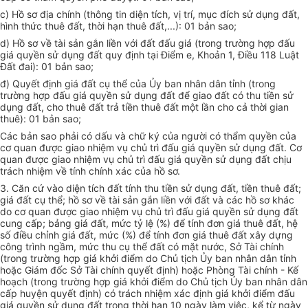
c) Hồ sơ địa chính (thông tin diện tích, vị trí, mục đích sử dụng đất,
hình thức thuê đất, thời hạn thuê đất,...): 01 bản sao;
d) Hồ sơ về tài sản gắn liền với đất đấu giá (trong trường hợp đấu
giá quyền sử dụng đất quy định tại Điểm e, Khoản 1, Điều 118 Luật
Đất đai): 01 bản sao;
đ) Quyết định giá đất cụ thể của Ủy ban nhân dân tỉnh (trong
trường hợp đấu giá quyền sử dụng đất để giao đất có thu tiền sử
dụng đất, cho thuê đất trả tiền thuê đất một lần cho cả thời gian
thuê): 01 bản sao;
Các bản sao phải có dấu và chữ ký của người có thẩm quyền của
cơ quan được giao nhiệm vụ chủ trì đấu giá quyền sử dụng đất. Cơ
quan được giao nhiệm vụ chủ trì đấu giá quyền sử dụng đất chịu
trách nhiệm về tính chính xác của hồ sơ.
3. Căn cứ vào diện tích đất tính thu tiền sử dụng đất, tiền thuê đất;
giá đất cụ thể; hồ sơ về tài sản gắn liền với đất và các hồ sơ khác
do cơ quan được giao nhiệm vụ chủ trì đấu giá quyền sử dụng đất
cung cấp; bảng giá đất, mức tỷ lệ (%) để tính đơn giá thuê đất, hệ
số điều chỉnh giá đất, mức (%) để tính đơn giá thuê đất xây dựng
công trình ngầm, mức thu cụ thể đất có mặt nước, Sở Tài chính
(trong trường hợp giá khởi điểm do Chủ tịch Ủy ban nhân dân tỉnh
hoặc Giám đốc Sở Tài chính quyết định) hoặc Phòng Tài chính - Kế
hoạch (trong trường hợp giá khởi điểm do Chủ tịch Ủy ban nhân dân
cấp huyện quyết định) có trách nhiệm xác định giá khởi điểm đấu
giá quyền sử dụng đất trong thời hạn 10 ngày làm việc, kể từ ngày