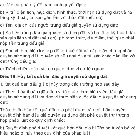
a) Căn cứ pháp lý để ban hành quyết định;
b) Vị trí, diện tích, mục đích, hình thức, thời hạn sử dụng đất và hạ
tầng kỹ thuật, tài sản gắn liền với thửa đất (nếu có);
c) Tên, địa chỉ của người trúng đấu giá quyền sử dụng đất;
d) Số tiền trúng đấu giá quyền sử dụng đất và hạ tầng kỹ thuật, tài
sản gắn liền với đất (nếu có); phương thức, địa điểm, thời gian phải
nộp tiền trúng đấu giá;
đ) Đơn vị thực hiện ký hợp đồng thuê đất và cấp giấy chứng nhận
quyền sử dụng đất, quyền sở hữu nhà ở và tài sản khác gắn liền với
đất trúng đấu giá;
e) Trách nhiệm của các cơ quan, đơn vị có liên quan.
Điều 18. Hủy kết quả bán đấu giá quyền sử dụng đất
1. Kết quả bán đấu giá bị hủy trong các trường hợp sau đây:
a) Theo thỏa thuận giữa đơn vị tổ chức thực hiện việc đấu giá
quyền sử dụng đất và đơn vị thực hiện cuộc đấu giá quyền sử dụng
đất;
Thỏa thuận hủy kết quả đấu giá phải được cấp có thẩm quyền
quyết định bán đấu giá quyền sử dụng đất phê duyệt trừ trường
hợp pháp luật có quy định khác;
b) Quyết định phê duyệt kết quả bán đấu giá bị Tòa án tuyên bố vô
hiệu hoặc bị hủy theo quy định của pháp luật;