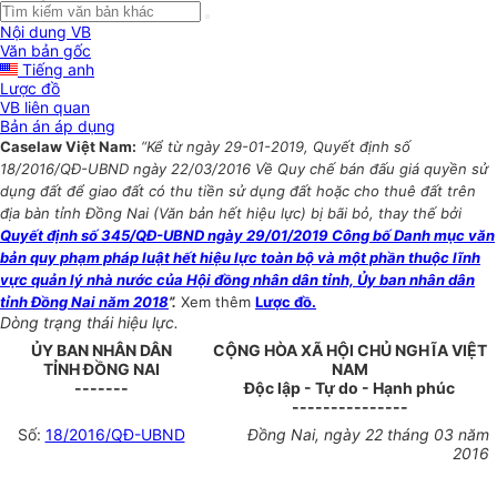
Nội dung VB
Văn bản gốc
Tiếng anh
Lược đồ
VB liên quan
Bản án áp dụng
Caselaw Việt Nam:
“Kể từ ngày 29-01-2019, Quyết định số
18/2016/QĐ-UBND ngày 22/03/2016 Về Quy chế bán đấu giá quyền sử
dụng đất để giao đất có thu tiền sử dụng đất hoặc cho thuê đất trên
địa bàn tỉnh Đồng Nai (Văn bản hết hiệu lực) bị bãi bỏ, thay thế bởi
Quyết định số 345/QĐ-UBND ngày 29/01/2019 Công bố Danh mục văn
bản quy phạm pháp luật hết hiệu lực toàn bộ và một phần thuộc lĩnh
vực quản lý nhà nước của Hội đồng nhân dân tỉnh, Ủy ban nhân dân
tỉnh Đồng Nai năm 2018
”.
Xem thêm
Lược đồ.
Dòng trạng thái hiệu lực.
ỦY BAN NHÂN DÂN
CỘNG HÒA XÃ HỘI CHỦ NGHĨA VIỆT
TỈNH ĐỒNG NAI
NAM
-------
Độc lập - Tự do - Hạnh phúc
---------------
Số:
18/2016/QĐ-UBND
Đồng Nai, ngày 22 tháng 03 năm
2016