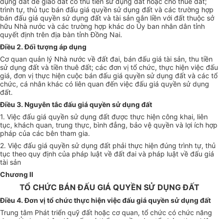
dụng đất để giao đất có thu tiền sử dụng đất hoặc cho thuê đất;
trình tự, thủ tục bán đấu giá quyền sử dụng đất và các trường hợp
bán đấu giá quyền sử dụng đất và tài sản gắn liền với đất thuộc sở
hữu Nhà nước và các trường hợp khác do Ủy ban nhân dân tỉnh
quyết định trên địa bàn tỉnh Đồng Nai.
Điều 2. Đối tượng áp dụng
Cơ quan quản lý Nhà nước về đất đai, bán đấu giá tài sản, thu tiền
sử dụng đất và tiền thuê đất; các đơn vị tổ chức, thực hiện việc đấu
giá, đơn vị thực hiện cuộc bán đấu giá quyền sử dụng đất và các tổ
chức, cá nhân khác có liên quan đến việc đấu giá quyền sử dụng
đất.
Điều 3. Nguyên tắc đấu giá quyền sử dụng đất
1. Việc đấu giá quyền sử dụng đất được thực hiện công khai, liên
tục, khách quan, trung thực, bình đẳng, bảo vệ quyền và lợi ích hợp
pháp của các bên tham gia.
2. Việc đấu giá quyền sử dụng đất phải thực hiện đúng trình tự, thủ
tục theo quy định của pháp luật về đất đai và pháp luật về đấu giá
tài sản
Chương II
TỔ CHỨC BÁN ĐẤU GIÁ QUYỀN SỬ DỤNG ĐẤT
Điều 4. Đơn vị tổ chức thực hiện việc đấu giá quyền sử dụng đất
Trung tâm Phát triển quỹ đất hoặc cơ quan, tổ chức có chức năng