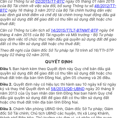
Căn cứ Thông tư số
02/2015/TT-BTC
ngày 05 tháng 01 năm 2015
của Bộ Tài chính về việc sửa đổi, bổ sung Thông tư số
48/2012/TT-
BTC
ngày 16 tháng 3 năm 2012 của Bộ Tài chính hướng dẫn việc
xác định giá khởi điểm và chế độ tài chính trong hoạt động đấu giá
quyền sử dụng đất để giao đất có thu tiền sử dụng đất hoặc cho
thuê đất;
Căn cứ Thông tư Liên tịch số
14/2015/TTLT-BTNMT-BTP
ngày 04
tháng 4 năm 2015 của Bộ Tài nguyên và Môi trường - Bộ Tư pháp
quy định việc tổ chức thực hiện đấu giá quyền sử dụng đất để giao
đất có thu tiền sử dụng đất hoặc cho thuê đất;
Theo đề nghị của Giám đốc Sở Tư pháp tại Tờ trình số 16/TTr-STP
ngày 02 tháng 02 năm 2016,
QUYẾT ĐỊNH:
Điều 1.
Ban hành kèm theo Quyết định này Quy chế bán đấu giá
quyền sử dụng đất để giao đất có thu tiền sử dụng đất hoặc cho
thuê đất trên địa bàn tỉnh Đồng Nai, gồm 05 chương và 26 điều.
Điều 2.
Quyết định này có hiệu lực thi hành sau 10 ngày kể từ ngày
ký và thay thế Quyết định số
58/2013/QĐ-UBND
ngày 20 tháng 9
năm 2013 của Ủy ban nhân dân tỉnh Đồng Nai ban hành Quy chế
đấu giá quyền sử dụng đất để giao đất có thu tiền sử dụng đất
hoặc cho thuê đất trên địa bàn tỉnh Đồng Nai.
Điều 3.
Chánh Văn phòng UBND tỉnh, Giám đốc Sở Tư pháp; Giám
đốc Sở Tài chính; Chủ tịch UBND các huyện, thị xã Long Khánh,
thành phố Biên Hòa, Thủ trưởng các đơn vị, cá nhân có liên quan