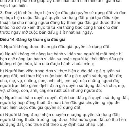
cho Sở Tư pháp để giúp Ủy ban nhân dân tỉnh theo dõi, giám sát
việc thực hiện.
3. Đơn vị tổ chức thực hiện việc đấu giá quyền sử dụng đất và đơn
vị thực hiện cuộc đấu giá quyền sử dụng đất phải tạo điều kiện
thuận lợi cho những người đăng ký tham gia đấu giá được tham
khảo hồ sơ và xem thực tế từ khi thông báo công khai cho đến
trước ngày mở cuộc bán đấu giá ít nhất hai ngày.
Điều 14. Đăng ký tham gia đấu giá
1. Người không được tham gia đấu giá quyền sử dụng đất
a) Người không có năng lực hành vi dân sự, người bị mất hoặc bị
hạn chế năng lực hành vi dân sự hoặc người tại thời điểm đấu giá
không nhận thức, làm chủ được hành vi của mình;
b) Người làm việc trong đơn vị thực hiện cuộc đấu giá quyền sử
dụng đất; nơi thực hiện cuộc bán đấu giá quyền sử dụng đất đó;
cha, mẹ, vợ, chồng, con, anh, chị, em ruột của những người đó;
người trực tiếp giám định, định giá quyền sử dụng đất và cha, mẹ,
vợ, chồng, con, anh, chị, em ruột của những người đó;
c) Người có thẩm quyền quyết định bán đấu giá quyền sử dụng đất,
người ký hợp đồng thuê tổ chức bán đấu giá chuyên nghiệp để
thực hiện cuộc đấu giá quyền sử dụng đất;
d) Người không được nhận chuyển nhượng quyền sử dụng đất;
người không thuộc trường hợp được Nhà nước giao đất có thu tiền
sử dụng đất, cho thuê đất theo quy định của pháp luật.