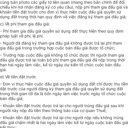
cùng bản photo các giấy tờ liên quan (mang theo bản chính để đối
chiếu khi nơi nhận đăng ký có yêu cầu), nộp phí tham gia đấu giá và
khoản tiền đặt trước cho đơn vị thực hiện cuộc đấu giá quyền sử
dụng đất trong thời hạn quy định về việc đăng ký tham gia đấu giá;
c) Về phí tham gia đấu giá:
- Phí tham gia đấu giá quyền sử dụng đất thực hiện theo quy định
pháp luật về phí, lệ phí.
- Người đã đăng ký tham gia đấu giá không được trả lại phí tham
gia đấu giá trong trường hợp cuộc bán đấu giá được tổ chức;
- Trường hợp cuộc đấu giá không tổ chức được thì người tham gia
đấu giá được trả lại toàn bộ phí tham gia đấu giá đã nộp trong thời
hạn hai ngày làm việc, kể từ ngày dự kiến tổ chức cuộc bán đấu
giá.
d) Về tiền đặt trước
- Đơn vị thực hiện cuộc đấu giá quyền sử dụng đất chỉ được thu tiền
đặt trước của người đăng ký tham gia đấu giá quyền sử dụng đất
trong thời gian tối đa là bốn ngày làm việc trước ngày tổ chức cuộc
bán đấu giá;
- Khoản tiền đặt trước được trả lại cho người trúng đấu giá sau khi
người này nộp đủ tiền theo thông báo của cơ quan Thuế;
- Khoản tiền đặt trước được trả lại cho người nộp nếu không trúng
đấu giá chậm nhất là hai ngày làm việc kể từ ngày cuộc bán đấu giá
kết thúc;