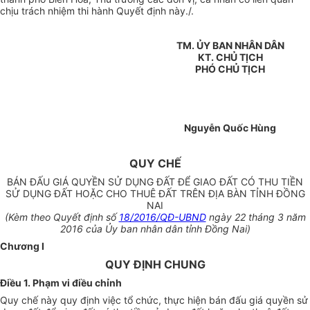
chịu trách nhiệm thi hành Quyết định này./.
TM. ỦY BAN NHÂN DÂN
KT. CHỦ TỊCH
PHÓ CHỦ TỊCH
Nguyễn Quốc Hùng
QUY CHẾ
BÁN ĐẤU GIÁ QUYỀN SỬ DỤNG ĐẤT ĐỂ GIAO ĐẤT CÓ THU TIỀN
SỬ DỤNG ĐẤT HOẶC CHO THUÊ ĐẤT TRÊN ĐỊA BÀN TỈNH ĐỒNG
NAI
(Kèm theo Quyết định số
18/2016/QĐ-UBND
ngày 22 tháng 3 năm
2016 của Ủy ban nhân dân tỉnh Đồng Nai)
Chương I
QUY ĐỊNH CHUNG
Điều 1. Phạm vi điều chỉnh
Quy chế này quy định việc tổ chức, thực hiện bán đấu giá quyền sử