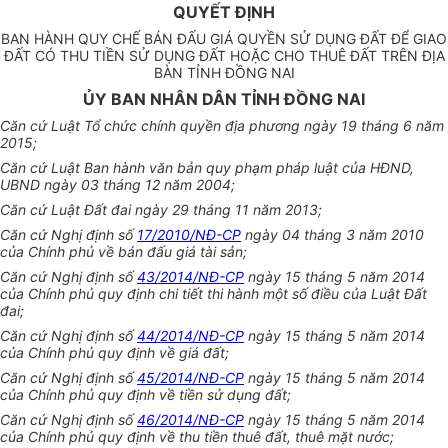
QUYẾT ĐỊNH
BAN HÀNH QUY CHẾ BÁN ĐẤU GIÁ QUYỀN SỬ DỤNG ĐẤT ĐỂ GIAO
ĐẤT CÓ THU TIỀN SỬ DỤNG ĐẤT HOẶC CHO THUÊ ĐẤT TRÊN ĐỊA
BÀN TỈNH ĐỒNG NAI
ỦY BAN NHÂN DÂN TỈNH ĐỒNG NAI
Căn cứ Luật Tổ chức chính quyền địa phương ngày 19 tháng 6 năm
2015;
Căn cứ Luật Ban hành văn bản quy phạm pháp luật của HĐND,
UBND ngày 03 tháng 12 năm 2004;
Căn cứ Luật Đất đai ngày 29 tháng 11 năm 2013;
Căn cứ Nghị định số
17/2010/NĐ-CP
ngày 04 tháng 3 năm 2010
của Chính phủ về bán đấu giá tài sản;
Căn cứ Nghị định số
43/2014/NĐ-CP
ngày 15 tháng 5 năm 2014
của Chính phủ quy định chi tiết thi hành một số điều của Luật Đất
đai;
Căn cứ Nghị định số
44/2014/NĐ-CP
ngày 15 tháng 5 năm 2014
của Chính phủ quy định về giá đất;
Căn cứ Nghị định số
45/2014/NĐ-CP
ngày 15 tháng 5 năm 2014
của Chính phủ quy định về tiền sử dụng đất;
Căn cứ Nghị định số
46/2014/NĐ-CP
ngày 15 tháng 5 năm 2014
của Chính phủ quy định về thu tiền thuê đất, thuê mặt nước;