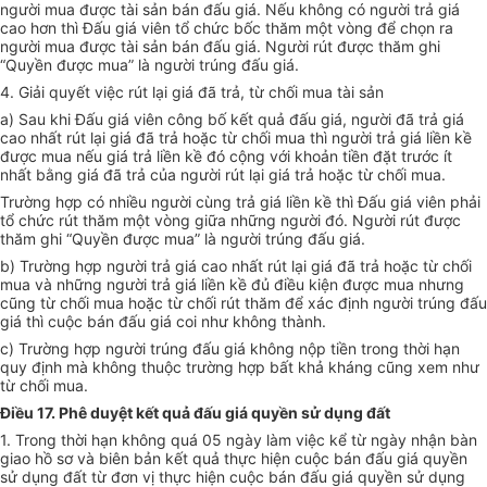
người mua được tài sản bán đấu giá. Nếu không có người trả giá
cao hơn thì Đấu giá viên tổ chức bốc thăm một vòng để chọn ra
người mua được tài sản bán đấu giá. Người rút được thăm ghi
“Quyền được mua” là người trúng đấu giá.
4. Giải quyết việc rút lại giá đã trả, từ chối mua tài sản
a) Sau khi Đấu giá viên công bố kết quả đấu giá, người đã trả giá
cao nhất rút lại giá đã trả hoặc từ chối mua thì người trả giá liền kề
được mua nếu giá trả liền kề đó cộng với khoản tiền đặt trước ít
nhất bằng giá đã trả của người rút lại giá trả hoặc từ chối mua.
Trường hợp có nhiều người cùng trả giá liền kề thì Đấu giá viên phải
tổ chức rút thăm một vòng giữa những người đó. Người rút được
thăm ghi “Quyền được mua” là người trúng đấu giá.
b) Trường hợp người trả giá cao nhất rút lại giá đã trả hoặc từ chối
mua và những người trả giá liền kề đủ điều kiện được mua nhưng
cũng từ chối mua hoặc từ chối rút thăm để xác định người trúng đấu
giá thì cuộc bán đấu giá coi như không thành.
c) Trường hợp người trúng đấu giá không nộp tiền trong thời hạn
quy định mà không thuộc trường hợp bất khả kháng cũng xem như
từ chối mua.
Điều 17. Phê duyệt kết quả đấu giá quyền sử dụng đất
1. Trong thời hạn không quá 05 ngày làm việc kể từ ngày nhận bàn
giao hồ sơ và biên bản kết quả thực hiện cuộc bán đấu giá quyền
sử dụng đất từ đơn vị thực hiện cuộc bán đấu giá quyền sử dụng