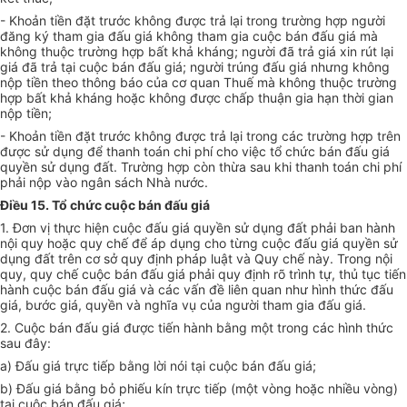
- Khoản tiền đặt trước không được trả lại trong trường hợp người
đăng ký tham gia đấu giá không tham gia cuộc bán đấu giá mà
không thuộc trường hợp bất khả kháng; người đã trả giá xin rút lại
giá đã trả tại cuộc bán đấu giá; người trúng đấu giá nhưng không
nộp tiền theo thông báo của cơ quan Thuế mà không thuộc trường
hợp bất khả kháng hoặc không được chấp thuận gia hạn thời gian
nộp tiền;
- Khoản tiền đặt trước không được trả lại trong các trường hợp trên
được sử dụng để thanh toán chi phí cho việc tổ chức bán đấu giá
quyền sử dụng đất. Trường hợp còn thừa sau khi thanh toán chi phí
phải nộp vào ngân sách Nhà nước.
Điều 15. Tổ chức cuộc bán đấu giá
1. Đơn vị thực hiện cuộc đấu giá quyền sử dụng đất phải ban hành
nội quy hoặc quy chế để áp dụng cho từng cuộc đấu giá quyền sử
dụng đất trên cơ sở quy định pháp luật và Quy chế này. Trong nội
quy, quy chế cuộc bán đấu giá phải quy định rõ trình tự, thủ tục tiến
hành cuộc bán đấu giá và các vấn đề liên quan như hình thức đấu
giá, bước giá, quyền và nghĩa vụ của người tham gia đấu giá.
2. Cuộc bán đấu giá được tiến hành bằng một trong các hình thức
sau đây:
a) Đấu giá trực tiếp bằng lời nói tại cuộc bán đấu giá;
b) Đấu giá bằng bỏ phiếu kín trực tiếp (một vòng hoặc nhiều vòng)
tại cuộc bán đấu giá;