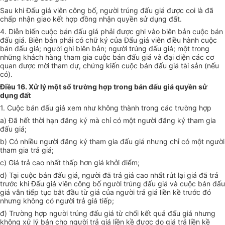
Sau khi Đấu giá viên công bố, người trúng đấu giá được coi là đã
chấp nhận giao kết hợp đồng nhận quyền sử dụng đất.
4. Diễn biến cuộc bán đấu giá phải được ghi vào biên bản cuộc bán
đấu giá. Biên bản phải có chữ ký của Đấu giá viên điều hành cuộc
bán đấu giá; người ghi biên bản; người trúng đấu giá; một trong
những khách hàng tham gia cuộc bán đấu giá và đại diện các cơ
quan được mời tham dự, chứng kiến cuộc bán đấu giá tài sản (nếu
có).
Điều 16. Xử lý một số trường hợp trong bán đấu giá quyền sử
dụng đất
1. Cuộc bán đấu giá xem như không thành trong các trường hợp
a) Đã hết thời hạn đăng ký mà chỉ có một người đăng ký tham gia
đấu giá;
b) Có nhiều người đăng ký tham gia đấu giá nhưng chỉ có một người
tham gia trả giá;
c) Giá trả cao nhất thấp hơn giá khởi điểm;
d) Tại cuộc bán đấu giá, người đã trả giá cao nhất rút lại giá đã trả
trước khi Đấu giá viên công bố người trúng đấu giá và cuộc bán đấu
giá vẫn tiếp tục bắt đầu từ giá của người trả giá liền kề trước đó
nhưng không có người trả giá tiếp;
đ) Trường hợp người trúng đấu giá từ chối kết quả đấu giá nhưng
không xử lý bán cho người trả giá liền kề được do giá trả liền kề