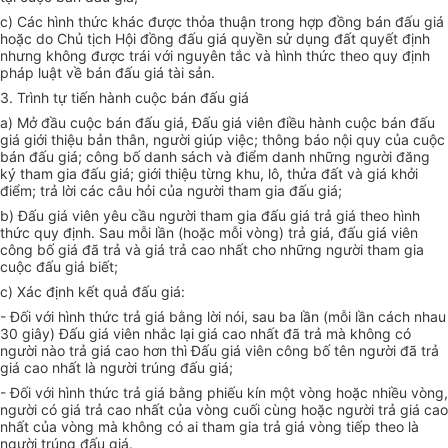
c) Các hình thức khác được thỏa thuận trong hợp đồng bán đấu giá
hoặc do Chủ tịch Hội đồng đấu giá quyền sử dụng đất quyết định
nhưng không được trái với nguyên tắc và hình thức theo quy định
pháp luật về bán đấu giá tài sản.
3. Trình tự tiến hành cuộc bán đấu giá
a) Mở đầu cuộc bán đấu giá, Đấu giá viên điều hành cuộc bán đấu
giá giới thiệu bản thân, người giúp việc; thông báo nội quy của cuộc
bán đấu giá; công bố danh sách và điểm danh những người đăng
ký tham gia đấu giá; giới thiệu từng khu, lô, thửa đất và giá khởi
điểm; trả lời các câu hỏi của người tham gia đấu giá;
b) Đấu giá viên yêu cầu người tham gia đấu giá trả giá theo hình
thức quy định. Sau mỗi lần (hoặc mỗi vòng) trả giá, đấu giá viên
công bố giá đã trả và giá trả cao nhất cho những người tham gia
cuộc đấu giá biết;
c) Xác định kết quả đấu giá:
- Đối với hình thức trả giá bằng lời nói, sau ba lần (mỗi lần cách nhau
30 giây) Đấu giá viên nhắc lại giá cao nhất đã trả mà không có
người nào trả giá cao hơn thì Đấu giá viên công bố tên người đã trả
giá cao nhất là người trúng đấu giá;
- Đối với hình thức trả giá bằng phiếu kín một vòng hoặc nhiều vòng,
người có giá trả cao nhất của vòng cuối cùng hoặc người trả giá cao
nhất của vòng mà không có ai tham gia trả giá vòng tiếp theo là
người trúng đấu giá.