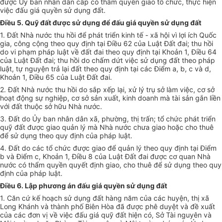
được Ủy ban nhân dân cấp có thẩm quyền giao tổ chức, thực hiện
việc đấu giá quyền sử dụng đất.
Điều 5. Quỹ đất được sử dụng để đấu giá quyền sử dụng đất
1. Đất Nhà nước thu hồi để phát triển kinh tế - xã hội vì lợi ích Quốc
gia, công cộng theo quy định tại Điều 62 của Luật Đất đai; thu hồi
do vi phạm pháp luật về đất đai theo quy định tại Khoản 1, Điều 64
của Luật Đất đai; thu hồi do chấm dứt việc sử dụng đất theo pháp
luật, tự nguyện trả lại đất theo quy định tại các Điểm a, b, c và d,
Khoản 1, Điều 65 của Luật Đất đai.
2. Đất Nhà nước thu hồi do sắp xếp lại, xử lý trụ sở làm việc, cơ sở
hoạt động sự nghiệp, cơ sở sản xuất, kinh doanh mà tài sản gắn liền
với đất thuộc sở hữu Nhà nước.
3. Đất do Ủy ban nhân dân xã, phường, thị trấn; tổ chức phát triển
quỹ đất được giao quản lý mà Nhà nước chưa giao hoặc cho thuê
để sử dụng theo quy định của pháp luật.
4. Đất do các tổ chức được giao để quản lý theo quy định tại Điểm
b và Điểm c, Khoản 1, Điều 8 của Luật Đất đai được cơ quan Nhà
nước có thẩm quyền quyết định giao, cho thuê để sử dụng theo quy
định của pháp luật.
Điều 6. Lập phương án đấu giá quyền sử dụng đất
1. Căn cứ kế hoạch sử dụng đất hàng năm của các huyện, thị xã
Long Khánh và thành phố Biên Hòa đã được phê duyệt và đề xuất
của các đơn vị về việc đấu giá quỹ đất hiện có, Sở Tài nguyên và