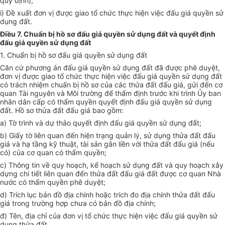
quy định);
i) Đề xuất đơn vị được giao tổ chức thực hiện việc đấu giá quyền sử
dụng đất.
Điều 7. Chuẩn bị hồ sơ đấu giá quyền sử dụng đất và quyết định
đấu giá quyền sử dụng đất
1. Chuẩn bị hồ sơ đấu giá quyền sử dụng đất
Căn cứ phương án đấu giá quyền sử dụng đất đã được phê duyệt,
đơn vị được giao tổ chức thực hiện việc đấu giá quyền sử dụng đất
có trách nhiệm chuẩn bị hồ sơ của các thửa đất đấu giá, gửi đến cơ
quan Tài nguyên và Môi trường để thẩm định trước khi trình Ủy ban
nhân dân cấp có thẩm quyền quyết định đấu giá quyền sử dụng
đất. Hồ sơ thửa đất đấu giá bao gồm:
a) Tờ trình và dự thảo quyết định đấu giá quyền sử dụng đất;
b) Giấy tờ liên quan đến hiện trạng quản lý, sử dụng thửa đất đấu
giá và hạ tầng kỹ thuật, tài sản gắn liền với thửa đất đấu giá (nếu
có) của cơ quan có thẩm quyền;
c) Thông tin về quy hoạch, kế hoạch sử dụng đất và quy hoạch xây
dựng chi tiết liên quan đến thửa đất đấu giá đất được cơ quan Nhà
nước có thẩm quyền phê duyệt;
d) Trích lục bản đồ địa chính hoặc trích đo địa chính thửa đất đấu
giá trong trường hợp chưa có bản đồ địa chính;
đ) Tên, địa chỉ của đơn vị tổ chức thực hiện việc đấu giá quyền sử
dụng thửa đất.