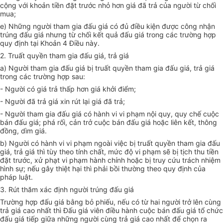
cộng với khoản tiền đặt trước nhỏ hơn giá đã trả của người từ chối
mua;
e) Những người tham gia đấu giá có đủ điều kiện được công nhận
trúng đấu giá nhưng từ chối kết quả đấu giá trong các trường hợp
quy định tại Khoản 4 Điều này.
2. Truất quyền tham gia đấu giá, trả giá
a) Người tham gia đấu giá bị truất quyền tham gia đấu giá, trả giá
trong các trường hợp sau:
- Người có giá trả thấp hơn giá khởi điểm;
- Người đã trả giá xin rút lại giá đã trả;
- Người tham gia đấu giá có hành vi vi phạm nội quy, quy chế cuộc
bán đấu giá; phá rối, cản trở cuộc bán đấu giá hoặc liên kết, thông
đồng, dìm giá.
b) Người có hành vi vi phạm ngoài việc bị truất quyền tham gia đấu
giá, trả giá thì tùy theo tính chất, mức độ vi phạm sẽ bị tịch thu tiền
đặt trước, xử phạt vi phạm hành chính hoặc bị truy cứu trách nhiệm
hình sự; nếu gây thiệt hại thì phải bồi thường theo quy định của
pháp luật.
3. Rút thăm xác định người trúng đấu giá
Trường hợp đấu giá bằng bỏ phiếu, nếu có từ hai người trở lên cùng
trả giá cao nhất thì Đấu giá viên điều hành cuộc bán đấu giá tổ chức
đấu giá tiếp giữa những người cùng trả giá cao nhất để chọn ra