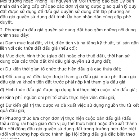
Môi trường hoặc Phòng Tài nguyên và Môi trường báo cáo Ủy ban
nhân dân cùng cấp chỉ đạo các đơn vị đang được giao quản lý quỹ
đất được sử dụng để đấu giá quyền sử dụng đất lập phương án
đấu giá quyền sử dụng đất trình Ủy ban nhân dân cùng cấp phê
duyệt.
2. Phương án đấu giá quyền sử dụng đất bao gồm những nội dung
chính sau đây:
a) Danh mục loại đất, vị trí, diện tích và hạ tầng kỹ thuật, tài sản gắn
liền với các thửa đất đấu giá (nếu có);
b) Mục đích, hình thức (giao đất hoặc cho thuê đất), thời hạn sử
dụng của các thửa đất khi đấu giá quyền sử dụng đất;
c) Dự kiến thời gian tổ chức thực hiện đấu giá các thửa đất;
d) Đối tượng và điều kiện được tham gia đấu giá; mức phí tham gia
đấu giá và khoản tiền đặt trước phải nộp khi tham gia đấu giá;
đ) Hình thức đấu giá được áp dụng khi thực hiện cuộc bán đấu giá;
e) Kinh phí, nguồn chi phí tổ chức thực hiện việc đấu giá;
g) Dự kiến giá trị thu được và đề xuất việc sử dụng nguồn thu từ kết
quả đấu giá;
h) Phương thức lựa chọn đơn vị thực hiện cuộc bán đấu giá (đấu
thầu rộng rãi hoặc giao đơn vị cụ thể thực hiện) hoặc đề xuất thành
lập Hội đồng đấu giá quyền sử dụng đất trong trường hợp đặc biệt
(đối với trường hợp được thành lập Hội đồng đấu giá đặc biệt theo