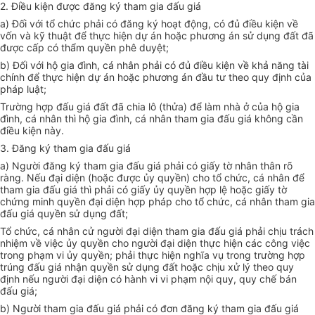
2. Điều kiện được đăng ký tham gia đấu giá
a) Đối với tổ chức phải có đăng ký hoạt động, có đủ điều kiện về
vốn và kỹ thuật để thực hiện dự án hoặc phương án sử dụng đất đã
được cấp có thẩm quyền phê duyệt;
b) Đối với hộ gia đình, cá nhân phải có đủ điều kiện về khả năng tài
chính để thực hiện dự án hoặc phương án đầu tư theo quy định của
pháp luật;
Trường hợp đấu giá đất đã chia lô (thửa) để làm nhà ở của hộ gia
đình, cá nhân thì hộ gia đình, cá nhân tham gia đấu giá không cần
điều kiện này.
3. Đăng ký tham gia đấu giá
a) Người đăng ký tham gia đấu giá phải có giấy tờ nhân thân rõ
ràng. Nếu đại diện (hoặc được ủy quyền) cho tổ chức, cá nhân để
tham gia đấu giá thì phải có giấy ủy quyền hợp lệ hoặc giấy tờ
chứng minh quyền đại diện hợp pháp cho tổ chức, cá nhân tham gia
đấu giá quyền sử dụng đất;
Tổ chức, cá nhân cử người đại diện tham gia đấu giá phải chịu trách
nhiệm về việc ủy quyền cho người đại diện thực hiện các công việc
trong phạm vi ủy quyền; phải thực hiện nghĩa vụ trong trường hợp
trúng đấu giá nhận quyền sử dụng đất hoặc chịu xử lý theo quy
định nếu người đại diện có hành vi vi phạm nội quy, quy chế bán
đấu giá;
b) Người tham gia đấu giá phải có đơn đăng ký tham gia đấu giá