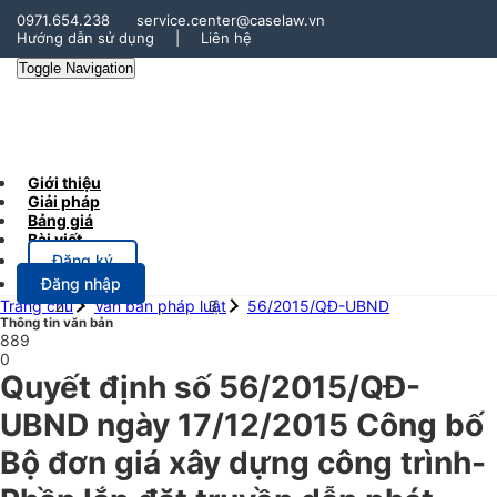
0971.654.238
service.center@caselaw.vn
Hướng dẫn sử dụng
|
Liên hệ
Toggle Navigation
Giới thiệu
Giải pháp
Bảng giá
Bài viết
Đăng ký
Đăng nhập
Trang chủ
Văn bản pháp luật
56/2015/QĐ-UBND
Thông tin văn bản
889
0
Quyết định số 56/2015/QĐ-
UBND ngày 17/12/2015 Công bố
Bộ đơn giá xây dựng công trình-