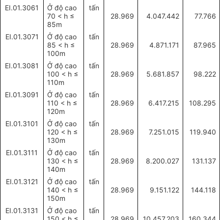
EI.01.3061
Ở độ cao
tấn
70 < h
≤
28.969
4.047.442
77.766
85m
EI.01.3071
Ở độ cao
tấn
85 < h
≤
28.969
4.871.171
87.965
100m
EI.01.3081
Ở độ cao
tấn
100 < h
≤
28.969
5.681.857
98.222
110m
EI.01.3091
Ở độ cao
tấn
110 < h
≤
28.969
6.417.215
108.295
120m
EI.01.3101
Ở độ cao
tấn
120 < h
≤
28.969
7.251.015
119.940
130m
EI.01.3111
Ở độ cao
tấn
130 < h
≤
28.969
8.200.027
131.137
140m
EI.01.3121
Ở độ cao
tấn
140 < h
≤
28.969
9.151.122
144.118
150m
EI.01.3131
Ở độ cao
tấn
150 < h
≤
28.969
10.457.203
160.344