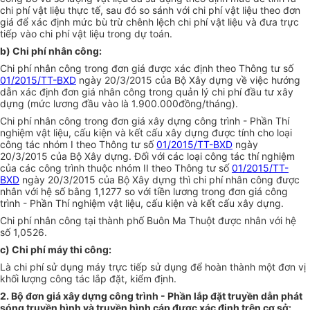
chi phí vật liệu thực tế, sau đó so sánh với chi phí vật liệu theo đơn
giá để xác định mức bù trừ chênh lệch chi phí vật liệu và đưa trực
tiếp vào chi phí vật liệu trong dự toán.
b) Chi phí nhân công
:
Chi phí nhân công trong đơn giá được xác định theo Thông tư số
01/2015/TT-BXD
ngày 20/3/2015 của Bộ Xây dựng về việc hướng
dẫn xác định đơn giá nhân công trong quản lý chi phí đầu tư xây
dựng (mức lương đầu vào là 1.900.000đồng/tháng).
Chi phí nhân công trong đơn giá xây dựng công trình - Phần Thí
nghiệm vật liệu, cấu kiện và kết cấu xây dựng được tính cho loại
công tác nhóm I theo Thông tư số
01/2015/TT-BXD
ngày
20/3/2015 của Bộ Xây dựng. Đối với các loại công tác thí nghiệm
của các công trình thuộc nhóm II theo Thông tư số
01/2015/TT-
BXD
ngày 20/3/2015 của Bộ Xây dựng thì chi phí nhân công được
nhân với hệ số bằng 1,1277 so với tiền lương trong đơn giá công
trình - Phần Thí nghiệm vật liệu, cấu kiện và kết cấu xây dựng.
Chi phí nhân công tại thành phố Buôn Ma Thuột được nhân với hệ
số 1,0526.
c) Chi phí máy thi công
:
Là chi phí sử dụng máy trực tiếp sử dụng để hoàn thành một đơn vị
khối lượng công tác
lắp đặt, kiểm định.
2. Bộ đơn giá xây dựng công trình - Phần lắp đặt truyền dẫn phát
sóng truyền hình và truyền hình cáp được xác định trên cơ sở: