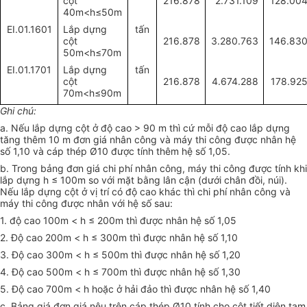
cột
216.878
2.731.109
128.00
40m<h
≤
50m
EI.01.1601
Lắp dựng
tấn
cột
216.878
3.280.763
146.83
50m<h
≤
70m
EI.01.1701
Lắp dựng
tấn
cột
216.878
4.674.288
178.92
70m<h
≤
90m
Ghi chú:
a. Nếu lắp dựng cột ở độ cao > 90 m thì cứ mỗi độ cao lắp dựng
tăng thêm 10 m đơn giá nhân công và máy thi công được nhân hệ
số 1,10 và cáp thép Ø10 được tính thêm hệ số 1,05.
b. Trong bảng đơn giá chi phí nhân công, máy thi công được tính khi
lắp dựng h ≤ 100m so với mặt bằng lân cận (dưới chân đồi, núi).
Nếu lắp dựng cột ở vị trí có độ cao khác thì chi phí nhân công và
máy thi công được nhân với hệ số sau:
1. độ cao 100m < h ≤ 200m thì được nhân hệ số 1,05
2. Độ cao 200m < h ≤ 300m thì được nhân hệ số 1,10
3. Độ cao 300m < h ≤ 500m thì được nhân hệ số 1,20
4. Độ cao 500m < h ≤ 700m thì được nhân hệ số 1,30
5. Độ cao 700m < h hoặc ở hải đảo thì được nhân hệ số 1,40
c. Bảng giá đơn giá nêu trên cáp thép
Ø10 tính cho cột tiết diện tam