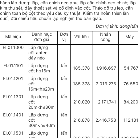
hành lắp dựng: lắp, căn chỉnh neo phụ; lắp căn chỉnh neo chính; lắp
kim thu sét, dây thoát sét và cố định vào cột. Tháo dỡ trụ leo, căn
chỉnh toàn bộ cột theo yêu cầu kỹ thuật. Kiểm tra hoàn thiện lần
cuối, đối chiếu tiêu chuẩn lập nghiệm thu bàn giao.
Đơn vị tính: đồng/tấn
Danh mục
Đơn
Nhân
Mã hiệu
Vật liệu
Máy
đơn giá
vị
công
EI.01.1000
Lắp dựng
cột anten
dây néo
EI.01.1101
Lắp dựng
tấn
185.378
1.916.697
54.76
cột h
≤
16m
EI.01.1201
Lắp dựng
tấn
cột
185.378
2.013.275
76.55
16m<h
≤
20m
EI.01.1301
Lắp dựng
tấn
cột
210.020
2.171.741
84.20
20m<h
≤
30m
EI.01.1401
Lắp dựng
tấn
cột
216.878
2.416.753
112.13
30m<h
≤
40m
EI.01.1501
Lắp dựng
tấn