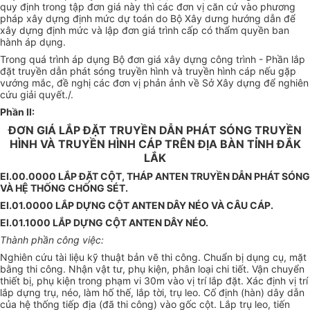
quy định trong tập đơn giá này thì các đơn vị căn cứ vào phương
pháp xây dựng định mức dự toán do Bộ Xây dưng hướng dẫn để
xây dựng định mức và lập đơn giá trình cấp có thẩm quyền ban
hành áp dụng.
Trong quá trình áp dụng Bộ đơn giá xây dựng công trình - Phần lắp
đặt truyền dẫn phát sóng truyền hình và truyền hình cáp nếu gặp
vướng mắc, đề nghị các đơn vị phản ảnh về Sở Xây dựng để nghiên
cứu giải quyết./.
Phần II:
ĐƠN GIÁ LẮP ĐẶT TRUYỀN DẪN PHÁT SÓNG TRUYỀN
HÌNH VÀ TRUYỀN HÌNH CÁP TRÊN ĐỊA BÀN TỈNH ĐẮK
LẮK
EI.00.0000 LẮP ĐẶT CỘT, THÁP ANTEN TRUYỀN DẪN PHÁT SÓNG
VÀ HỆ THỐNG CHỐNG SÉT.
EI.01.0000 LẮP DỰNG CỘT ANTEN DÂY NÉO VÀ CÂU CÁP.
EI.01.1000 LẮP DỰNG CỘT ANTEN DÂY NÉO.
Thành phần công việc:
Nghiên cứu tài liệu kỹ thuật bản vẽ thi công. Chuẩn bị dụng cụ, mặt
bằng thi công. Nhận vật tư, phụ kiện, phân loại chi tiết. Vận chuyển
thiết bị, phụ kiện trong phạm vi 30m vào vị trí lắp đặt. Xác định vị trí
lắp dựng trụ, néo, làm hố thế, lắp tời, trụ leo. Cố định (hàn) dây dẫn
của hệ thống tiếp địa (đã thi công) vào gốc cột. Lắp trụ leo, tiến