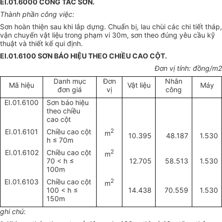
EI.01.6000 CÔNG TÁC SƠN.
Thành phần công việc:
Sơn hoàn thiện sau khi lắp dựng. Chuẩn bị, lau chùi các chi tiết tháp,
vận chuyển vật liệu trong phạm vi 30m, sơn theo đúng yêu cầu kỹ
thuật và thiết kế qui định.
EI.01.6100 SƠN BÁO HIỆU THEO CHIỀU CAO CỘT.
Đơn vị tính: đồng/m2
Danh mục
Đơn
Nhân
Mã hiệu
Vật liệu
Máy
đơn giá
vị
công
EI.01.6100
Sơn báo hiệu
theo chiều
cao cột
EI.01.6101
Chiều cao cột
2
m
10.395
48.187
1.530
h
≤
70m
EI.01.6102
Chiều cao cột
2
m
70 < h
≤
12.705
58.513
1.530
100m
EI.01.6103
Chiều cao cột
2
m
100 < h
≤
14.438
70.559
1.530
150m
ghi chú
: