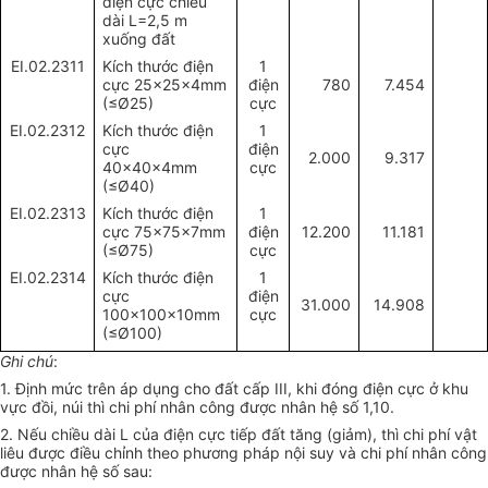
điện cực chiều
dài L=2,5 m
xuống đất
EI.02.2311
Kích thước điện
1
cực 25x25x4mm
điện
780
7.454
(
≤
Ø
25)
cực
EI.02.2312
Kích thước điện
1
cực
điện
2.000
9.317
40x40x4mm
cực
(
≤
Ø
40)
EI.02.2313
Kích thước điện
1
cực 75x75x7mm
điện
12.200
11.181
(
≤
Ø
75)
cực
EI.02.2314
Kích thước điện
1
cực
điện
31.000
14.908
100x100x10mm
cực
(
≤
Ø
100)
Ghi chú
:
1. Định mức trên áp dụng cho đất cấp III, khi đóng điện cực ở khu
vực đồi, núi thì chi phí nhân công được nhân hệ số 1,10.
2. Nếu chiều dài L của điện cực tiếp đất tăng (giảm), thì chi phí vật
liêu được điều chỉnh theo phương pháp nội suy và chi phí nhân công
được nhân hệ số sau: