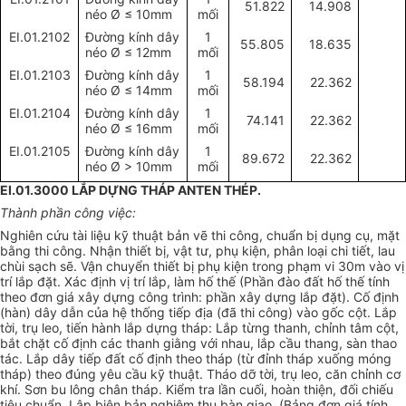
51.822
14.908
néo Ø
≤
10mm
mối
EI.01.2102
Đường kính dây
1
55.805
18.635
néo Ø
≤
12mm
mối
EI.01.2103
Đường kính dây
1
58.194
22.362
néo Ø
≤
14mm
mối
EI.01.2104
Đường kính dây
1
74.141
22.362
néo Ø
≤
16mm
mối
EI.01.2105
Đường kính dây
1
89.672
22.362
néo Ø
>
10mm
mối
EI.01.3000 LẮP DỰNG THÁP ANTEN THÉP.
Thành phần công việc:
Nghiên cứu tài liệu kỹ thuật bản vẽ thi công, chuẩn bị dụng cụ, mặt
bằng thi công. Nhận thiết bị, vật tư, phụ kiện, phân loại chi tiết, lau
chùi sạch sẽ. Vận chuyển thiết bị phụ kiện trong phạm vi 30m vào vị
trí lắp đặt. Xác định vị trí lắp, làm hố thế (Phần đào đất hố thế tính
theo đơn giá xây dựng công trình: phần xây dựng lắp đặt). Cố định
(hàn) dây dẫn của hệ thống tiếp địa (đã thi công) vào gốc cột. Lắp
tời, trụ leo, tiến hành lắp dựng tháp: Lắp từng thanh, chỉnh tâm cột,
bắt chặt cố định các thanh giằng với nhau, lắp cầu thang, sàn thao
tác. Lắp dây tiếp đất cố định theo tháp (từ đỉnh tháp xuống móng
tháp) theo đúng yêu cầu kỹ thuật. Tháo dỡ tời, trụ leo, căn chỉnh cơ
khí. Sơn bu lông chân tháp. Kiểm tra lần cuối, hoàn thiện, đối chiếu
tiêu chuẩn. Lập biên bản nghiệm thu bàn giao. (Bảng đơn giá tính