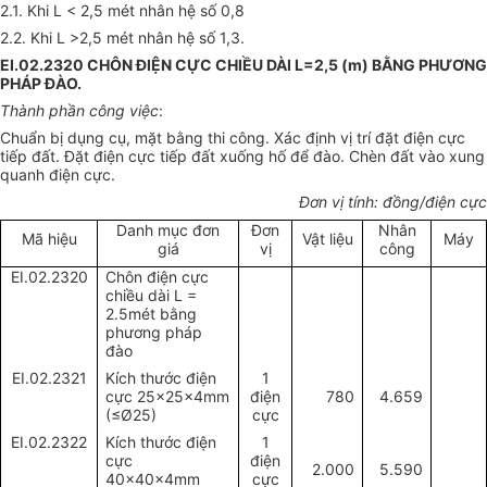
2.1. Khi L < 2,5 mét nhân hệ số 0,8
2.2. Khi L >2,5 mét nhân hệ số 1,3.
EI.02.2320 CHÔN ĐIỆN CỰC CHIỀU DÀI L=2,5 (m) BẰNG PHƯƠNG
PHÁP ĐÀO.
Thành phần công việc
:
Chuẩn bị dụng cụ, mặt bằng thi công. Xác định vị trí đặt điện cực
tiếp đất. Đặt điện cực tiếp đất xuống hố để đào.
Chèn đất vào xung
quanh điện cực.
Đơn vị tính: đồng/điện cực
Danh mục đơn
Đơn
Nhân
Mã hiệu
Vật liệu
Máy
giá
vị
công
EI.02.2320
Chôn điện cực
chiều dài L =
2.5mét bằng
phương pháp
đào
EI.02.2321
Kích thước điện
1
cực 25x25x4mm
điện
780
4.659
(
≤
Ø
25)
cực
EI.02.2322
Kích thước điện
1
cực
điện
2.000
5.590
40x40x4mm
cực