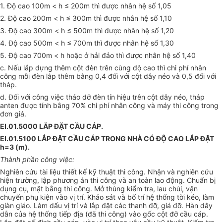
1. Độ cao 100m < h ≤ 200m thì được nhân hệ số 1,05
2. Độ cao 200m < h ≤ 300m thì được nhân hệ số 1,10
3. Độ cao 300m < h ≤ 500m thì được nhân hệ số 1,20
4. Độ cao 500m < h ≤ 700m thì được nhân hệ số 1,30
5. Độ cao 700m < h hoặc ở hải đảo thì được nhân hệ số 1,40
c. Nếu lắp dựng thêm cột đèn trên cùng độ cao thì chi phí nhân
công mỗi đèn lắp thêm bằng 0,4 đối với cột dây néo và 0,5 đối với
tháp.
d. Đối với công việc tháo dỡ đèn tín hiệu trên cột dây néo, tháp
anten được tính bằng 70% chi phí nhân công và máy thi công trong
đơn giá.
EI.01.5000 LẮP ĐẶT CẦU CÁP.
EI.01.5100 LẮP ĐẶT CẦU CÁP TRONG NHÀ CÓ ĐỘ CAO LẮP ĐẶT
h=3 (m).
Thành phần công việc:
Nghiên cứu tài liệu thiết kế kỹ thuật thi công. Nhận và nghiên cứu
hiện trường, lập phương án thi công và an toàn lao động. Chuẩn bị
dụng cụ, mặt bằng thi công. Mở thùng kiểm tra, lau chùi, vận
chuyển phụ kiện vào vị trí. Khảo sát và bố trí hệ thống tời kéo, làm
giàn giáo. Làm dấu vị trí và lắp đặt các thanh đỡ, giá đỡ. H
àn dây
dẫn của hệ thống tiếp địa (đã thi công) vào gốc cột đỡ cầu cáp.