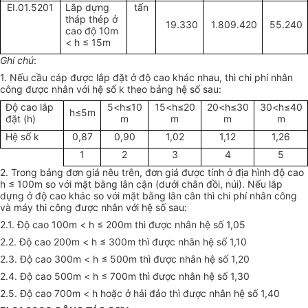
EI.01.5201
Lắp dựng
tấn
tháp thép ở
19.330
1.809.420
55.240
cao độ 10m
<
h
≤ 15m
Ghi chú
:
1. Nếu cầu cáp được lắp đặt ở độ cao khác nhau, thì chi phí nhân
công được nhân với hệ số k theo bảng hệ số sau:
Độ cao lắp
5<h≤10
15<h≤20
20<h≤30
30<h≤40
h≤5m
đặt (h)
m
m
m
m
Hệ số k
0,87
0,90
1,02
1,12
1,26
1
2
3
4
5
2. Trong bảng đơn giá nêu trên, đơn giá được tính ở địa hình độ cao
h ≤ 100m so với mặt bằng lân cận (dưới chân đồi, núi). Nếu lắp
dựng ở độ cao khác so với mặt bằng lân cân thì chi phí nhân công
và máy thi công được nhân với hệ số sau:
2.1. Độ cao 100m < h ≤ 200m thì được nhân hệ số 1,05
2.2. Độ cao 200m < h ≤ 300m thì được nhân hệ số 1,10
2.3. Độ cao 300m < h ≤ 500m thì được nhân hệ số 1,20
2.4. Độ cao 500m < h ≤ 700m thì được nhân hệ số 1,30
2.5. Độ cao 700m < h hoặc ở hải đảo thì được nhân hệ số 1,40