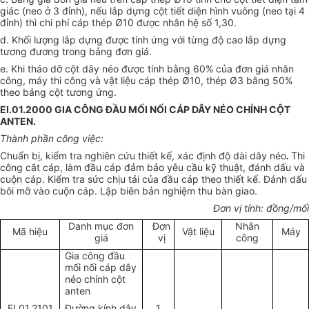
giác (neo ở 3 đỉnh), nếu lắp dựng cột tiết diện hình vuông (neo tại 4
đỉnh) thì chi phí cáp thép Ø10
được nhân hệ số 1,30.
d. Khối lượng lắp dựng được tính ứng với từng độ cao lắp dựng
tương đương trong bảng đơn giá.
e. Khi tháo dỡ cột dây néo được tính bằng 60% của đơn giá nhân
công, máy thi công và vật liệu cáp thép
Ø10, thép Ø3 bằng 50%
theo bảng cột tương ứng.
EI.01.2000 GIA CÔNG ĐẦU MỐI NỐI CÁP DÂY NÉO CHÍNH CỘT
ANTEN.
Thành phần công việc:
Chuẩn bị, kiểm tra nghiên cứu thiết kế, xác định độ dài dây néo
.
Thi
công cắt cáp, làm đầu cáp đảm bảo yêu cầu kỹ thuật, đánh dấu và
cuộn cáp. Kiểm tra sức chịu tải của đầu cáp theo thiết kế. Đánh dấu
bôi mỡ vào cuộn cáp. Lập biên bản nghiệm thu bàn giao.
Đơn vị tính: đồng/mối
Danh mục đơn
Đơn
Nhân
Mã hiệu
Vật liệu
Máy
giá
vị
công
Gia công đầu
mối nối cáp dây
néo chính cột
anten
EI.01.2101
Đường kính dây
1