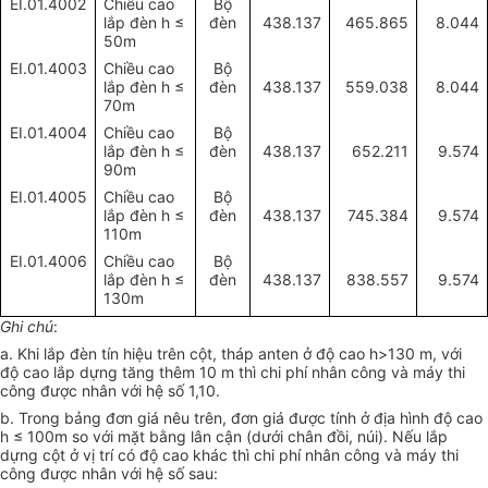
EI.01.4002
Chiều cao
Bộ
lắp đèn h
≤
đèn
438.137
465.865
8.044
50m
EI.01.4003
Chiều cao
Bộ
lắp đèn h
≤
đèn
438.137
559.038
8.044
70m
EI.01.4004
Chiều cao
Bộ
lắp đèn h
≤
đèn
438.137
652.211
9.574
90m
EI.01.4005
Chiều cao
Bộ
lắp đèn h
≤
đèn
438.137
745.384
9.574
110m
EI.01.4006
Chiều cao
Bộ
lắp đèn h
≤
đèn
438.137
838.557
9.574
130m
Ghi chú
:
a. Khi lắp đèn tín hiệu trên cột, tháp anten ở độ cao h>130 m, với
độ cao lắp dựng tăng thêm 10 m thì chi phí nhân công và máy thi
công được nhân với hệ số 1,10.
b. Trong bảng đơn giá nêu trên, đơn giá được tính ở địa hình độ cao
h ≤ 100m so với mặt bằng lân cận (dưới chân đồi, núi). Nếu lắp
dựng cột ở vị trí có độ cao khác thì chi phí nhân công và máy thi
công được nhân với hệ số sau: