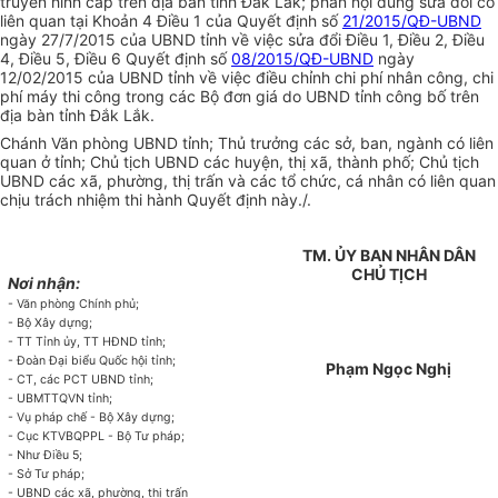
truyền hình cáp trên địa bàn tỉnh Đắk Lắk; phần nội dung sửa đổi có
liên quan tại Khoản 4 Điều 1 của Quyết định số
21/2015/QĐ-UBND
ngày 27/7/2015 của UBND tỉnh về việc sửa đổi Điều 1, Điều 2, Điều
4, Điều 5, Điều 6 Quyết định số
08/2015/QĐ-UBND
ngày
12/02/2015 của UBND tỉnh về việc điều chỉnh chi phí nhân công, chi
phí máy thi công trong các Bộ đơn giá do UBND tỉnh công bố trên
địa bàn tỉnh Đắk Lắk.
Chánh Văn phòng UBND tỉnh; Thủ trưởng các sở, ban, ngành có liên
quan ở tỉnh; Chủ tịch UBND các huyện, thị xã, thành phố; Chủ tịch
UBND các xã, phường, thị trấn và các tổ chức, cá nhân có liên quan
chịu trách nhiệm thi hành Quyết định này./.
TM. ỦY BAN NHÂN DÂN
CHỦ TỊCH
Nơi nhận:
- Văn phòng Chính phủ;
- Bộ Xây dựng;
- TT Tỉnh ủy, TT HĐND tỉnh;
- Đoàn Đại biểu Quốc hội tỉnh;
Phạm Ngọc Nghị
- CT, các PCT UBND tỉnh;
- UBMTTQVN tỉnh;
- Vụ pháp chế - Bộ Xây dựng;
- Cục KTVBQPPL - Bộ Tư pháp;
- Như Điều 5;
- Sở Tư pháp;
- UBND các xã, phường, thị trấn