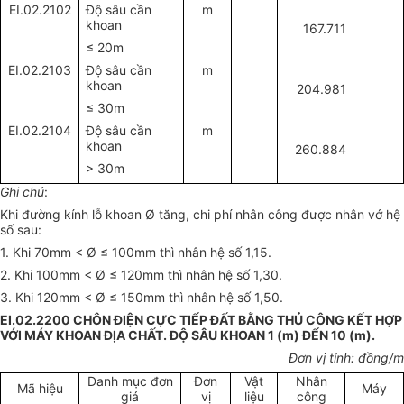
EI.02.2102
Độ sâu cần
m
khoan
167.711
≤ 20
m
EI.02.2103
Độ sâu cần
m
khoan
204.981
≤ 30
m
EI.02.2104
Độ sâu cần
m
khoan
260.884
> 30m
Ghi chú
:
Khi đường kính lỗ khoan
Ø
tăng, chi phí nhân công được nhân vớ hệ
số sau:
1. Khi 70mm <
Ø
≤ 100mm thì nhân hệ số 1,15.
2. Khi 100mm <
Ø
≤ 120mm thì nhân hệ số 1,30.
3. Khi 120mm <
Ø
≤ 150mm thì nhân hệ số 1,50.
EI.02.2200 CHÔN ĐIỆN CỰC TIẾP ĐẤT BẰNG THỦ CÔNG KẾT HỢP
VỚI MÁY KHOAN ĐỊA CHẤT. ĐỘ SÂU KHOAN 1 (m) ĐẾN 10 (m).
Đơn vị tính: đồng/m
Danh mục đơn
Đơn
Vật
Nhân
Mã hiệu
Máy
giá
vị
liệu
công