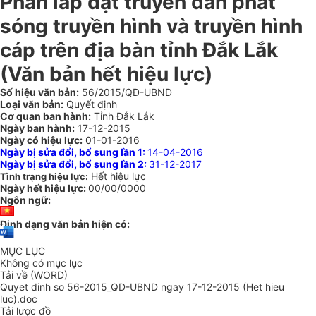
Phần lắp đặt truyền dẫn phát
sóng truyền hình và truyền hình
cáp trên địa bàn tỉnh Đắk Lắk
(Văn bản hết hiệu lực)
Số hiệu văn bản:
56/2015/QĐ-UBND
Loại văn bản:
Quyết định
Cơ quan ban hành:
Tỉnh Đắk Lắk
Ngày ban hành:
17-12-2015
Ngày có hiệu lực:
01-01-2016
Ngày bị sửa đổi, bổ sung lần 1:
14-04-2016
Ngày bị sửa đổi, bổ sung lần 2:
31-12-2017
Hết hiệu lực
Tình trạng hiệu lực:
Ngày hết hiệu lực:
00/00/0000
Ngôn ngữ:
Định dạng văn bản hiện có:
MỤC LỤC
Không có mục lục
Tải về (WORD)
Quyet dinh so 56-2015_QD-UBND ngay 17-12-2015 (Het hieu
luc).doc
Tải lược đồ