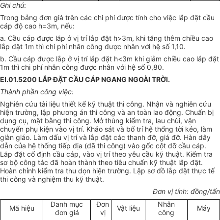
Ghi chú
:
Trong bảng đơn giá trên các chi phí được tính cho việc lắp đặt cầu
cáp độ cao h=3m, nếu:
a. Cầu cáp được lắp ở vị trí lắp đặt h>3m, khi tăng thêm chiều cao
lắp đặt 1m thì chi phí nhân công được nhân với hệ số 1,10.
b. Cầu cáp được lắp ở vị trí lắp đặt h<3m khi giảm chiều cao lắp đặt
1m thì chi phí nhân công được nhân với hệ số 0,80.
EI.01.5200 LẮP ĐẶT CẦU CÁP NGANG NGOÀI TRỜI.
Thành phần công việc:
Nghiên cứu tài liệu thiết kế kỹ thuật thi công. Nhận và nghiên cứu
hiện trường, lập phương án thi công và an toàn lao động. Chuẩn bị
dụng cụ, mặt bằng thi công. Mở thùng kiểm tra, lau chùi, vận
chuyển phụ kiện vào vị trí. Khảo sát và bố trí hệ thống tời kéo, làm
giàn giáo. Làm dấu vị trí và lắp đặt các thanh đỡ, giá đỡ. H
àn dây
dẫn của hệ thống tiếp địa (đã thi công) vào gốc cột đỡ cầu cáp.
Lắp đặt cố định cầu cáp, vào vị trí theo yêu cầu kỹ thuật. Kiểm tra
sơ bộ công tác đã hoàn thành theo tiêu chuẩn kỹ thuật lắp đặt.
Hoàn chỉnh kiểm tra thu dọn hiện trường. Lập sơ đồ lắp đặt thực tế
thi công và nghiệm thu kỹ thuật.
Đơn vị tính: đồng/tấn
Danh mục
Đơn
Nhân
Mã hiệu
Vật liệu
Máy
đơn giá
vị
công