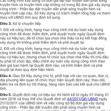
Các công trình xây dựng có đơn giá lắp đặt truyền dẫn phát sóng
truyền hình và truyền hình cáp không có trong Bộ đơn giá xây dựng
công trình - Phần lắp đặt truyền dẫn phát sóng truyền hình và
truyền hình cáp này, Sở Xây dựng có trách nhiệm tổng hợp và tham
mưu với UBND tỉnh quy định bổ sung.
Điều 3
.
Xử lý chuyển tiếp
1. Đối với công trình, hạng mục công trình mà dự toán xây dựng
công trình đã được thẩm định, phê duyệt trước ngày Quyết định
này có hiệu lực; đã tổ chức lựa chọn nhà thầu và ký kết hợp đồng
xây dựng thì không phải thẩm định và phê duyệt lại.
2. Đối với công trình, hạng mục công trình mà dự toán xây dựng
công trình đã được thẩm định, phê duyệt trước ngày Quyết định
này có hiệu lực; nhưng chưa tổ chức lựa chọn nhà thầu thì chủ đầu
tư phải tổ chức lập, điều chỉnh dự toán xây dựng công trình theo
đơn giá ban hành tại Quyết định này; và trình thẩm định và phê
duyệt lại theo quy định hiện hành.
Điều 4
.
Giao Sở Xây dựng chủ trì, phối hợp với các cơ quan, đơn vị,
địa phương liên quan tổ chức thực hiện Quyết định này; theo dõi,
kiểm tra và định kỳ 06 tháng, hàng năm báo cáo kết quả cho UBND
tỉnh.
Điều
5
.
Quyết định này có hiệu lực thi hành kể từ ngày 01 tháng 01
năm 2016 và thay thế cho Quyết định số
44/2011/QĐ-UBND
ngày
21/12/2011 của UBND tỉnh về việc công bố Bộ đơn giá xây dựng
công trình - Phần lắp đặt truyền dẫn phát sóng truyền hình và