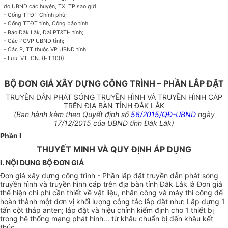
do
UBND các huyện, TX, TP sao gửi;
- Cổng TTĐT Chính phủ;
- Cổng TTĐT tỉnh, Công báo tỉnh;
- Báo Đắk Lắk, Đài PT&TH tỉnh;
- Các PCVP UBND tỉnh;
- Các P, TT thuộc VP UBND tỉnh;
- Lưu: VT, CN. (HT.100)
BỘ ĐƠN GIÁ XÂY DỰNG CÔNG TRÌNH – PHẦN LẮP ĐẶT
TRUYỀN DẪN PHÁT SÓNG TRUYỀN HÌNH VÀ TRUYỀN HÌNH CÁP
TRÊN ĐỊA BÀN TỈNH ĐẮK LẮK
(Ban hành kèm theo Quyết định số
56/2015/QĐ-UBND
ngày
17/12/2015 của UBND tỉnh Đắk Lắk)
Phần I
THUYẾT MINH VÀ QUY ĐỊNH ÁP DỤNG
I. NỘI DUNG BỘ ĐƠN GIÁ
Đơn giá xây dựng công trình - Phần lắp đặt truyền dẫn phát sóng
truyền hình và truyền hình cáp trên địa bàn tỉnh Đắk Lắk là Đơn giá
thể hiện chi phí cần thiết về vật liệu, nhân công và máy thi công để
hoàn thành một đơn vị khối lượng công tác lắp đặt như: Lắp dựng 1
tấn cột tháp anten; lắp đặt và hiệu chỉnh kiểm định cho 1 thiết bị
trong hệ thống mạng phát hình... từ khâu chuẩn bị đến khâu kết
thúc.