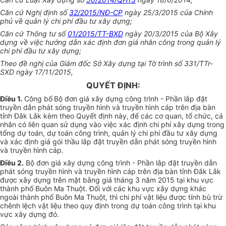
Căn cứ Nghị định số
32/2015/NĐ-CP
ngày 25/3/2015 của Chính
phủ về quản lý chi phí đầu tư xây dựng;
Căn cứ Thông tư số
01/2015/TT-BXD
ngày 20/3/2015 của Bộ Xây
dựng về việc hướng dẫn xác định đơn giá nhân công trong quản lý
chi phí đầu tư xây dựng;
Theo đề nghị của Giám đốc Sở Xây dựng tại Tờ trình số 331/TTr-
SXD ngày 17/11/2015,
QUYẾT ĐỊNH:
Điều 1
.
Công bố
Bộ đơn giá xây dựng công trình - Phần lắp đặt
truyền dẫn phát sóng truyền hình và truyền hình cáp trên địa bàn
tỉnh Đắk Lắk kèm theo Quyết định này,
để các cơ quan, tổ chức, cá
nhân có liên quan sử dụng vào việc xác định chi phí xây dựng trong
tổng dự toán, dự toán công trình, quản lý chi phí đầu tư xây dựng
và xác định giá gói thầu lắp đặt truyền dẫn phát sóng truyền hình
và truyền hình cáp.
Điều 2
.
Bộ đơn giá xây dựng công trình - Phần lắp đặt truyền dẫn
phát sóng truyền hình và truyền hình cáp trên địa bàn tỉnh Đắk Lắk
được xây dựng trên mặt bằng giá tháng 3 năm 2015 tại khu vực
thành phố Buôn Ma Thuột. Đối với các khu vực xây dựng khác
ngoài thành phố Buôn Ma Thuột, thì chi phí vật liệu được tính bù trừ
chênh lệch vật liệu theo quy định trong dự toán công trình tại khu
vực xây dựng đó.