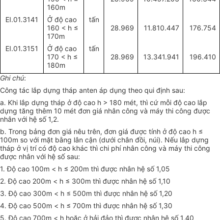
160m
EI.01.3141
Ở độ cao
tấn
160 < h
≤
28.969
11.810.447
176.754
170m
EI.01.3151
Ở độ cao
tấn
170 < h
≤
28.969
13.341.941
196.410
180m
Ghi chú
:
Công tác lắp dựng tháp anten áp dụng theo qui định sau:
a. Khi lắp dựng tháp ở độ cao h > 180 mét, thì cứ mỗi độ cao lắp
dựng tăng thêm 10 mét đơn giá nhân công và máy thi công được
nhân với hệ số 1,2.
b. Trong bảng đơn giá nêu trên, đơn giá được tính ở độ cao h ≤
100m so với mặt bằng lân cận (dưới chân đồi, núi). Nếu lắp dựng
tháp ở vị trí có độ cao khác thì chi phí nhân công và máy thi công
được nhân với hệ số sau:
1. Độ cao 100m < h ≤ 200m thì được nhân hệ số 1,05
2. Độ cao 200m < h ≤ 300m thì được nhân hệ số 1,10
3. Độ cao 300m < h ≤ 500m thì được nhân hệ số 1,20
4. Độ cao 500m < h ≤ 700m thì được nhân hệ số 1,30
5. Độ cao 700m < h hoặc ở hải đảo thì được nhân hệ số 1,40