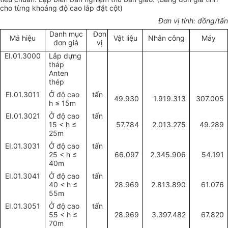
cho từng khoảng độ cao lắp đặt cột)
Đơn vị tính: đồng/tấn
Danh mục
Đơn
Mã hiệu
Vật liệu
Nhân công
Máy
đơn giá
vị
EI.01.3000
Lắp dựng
tháp
Anten
thép
EI.01.3011
Ở độ cao
tấn
49.930
1.919.313
307.005
h
≤ 15m
EI.01.3021
Ở độ cao
tấn
15 < h
≤
57.784
2.013.275
49.289
25m
EI.01.3031
Ở độ cao
tấn
25 < h
≤
66.097
2.345.906
54.191
40m
EI.01.3041
Ở độ cao
tấn
40 < h
≤
28.969
2.813.890
61.076
55m
EI.01.3051
Ở độ cao
tấn
55 < h
≤
28.969
3.397.482
67.820
70m