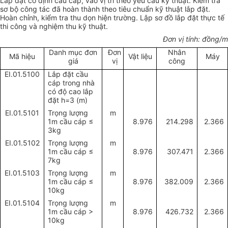
Lắp đặt cố định cầu cáp, vào vị trí theo yêu cầu kỹ thuật. Kiểm tra
sơ bộ công tác đã hoàn thành theo tiêu chuẩn kỹ thuật lắp đặt.
Hoàn chỉnh, kiểm tra thu dọn hiện trường. Lập sơ đồ lắp đặt thực tế
thi công và nghiệm thu kỹ thuật.
Đơn vị tính: đồng/m
Danh mục đơn
Đơn
Nhân
Mã hiệu
Vật liệu
Máy
giá
vị
công
EI.01.5100
Lắp đặt cầu
cáp trong nhà
có độ cao lắp
đặt h=3 (m)
EI.01.5101
Trọng lượng
m
1m cầu cáp
≤
8.976
214.298
2.366
3kg
EI.01.5102
Trọng lượng
m
1m cầu cáp
≤
8.976
307.471
2.366
7kg
EI.01.5103
Trọng lượng
m
1m cầu cáp
≤
8.976
382.009
2.366
10kg
EI.01.5104
Trọng lượng
m
1m cầu cáp
>
8.976
426.732
2.366
10kg