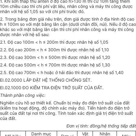
1. Khi sơn tháp thu anten ở độ cao h>130 m thì cứ 10m tăng thêm
10m chiều cao thì chi phí vật liêu, nhân công và máy thi công được
nhân với hệ số 1,05 so với chi phí trước đó.
2. Trong bảng đơn giá nêu trên, đơn giá được tính ở địa hình độ cao
h ≤ 100m so với mặt bằng lân cận (dưới chân đồi, núi). Nếu ở độ cao
khác so với mặt bằng lân cận thì chi phí nhân công và máy thi công
được nhân với hệ số sau:
2.1. Độ cao 100m < h ≤ 200m thì được nhân hệ số 1,05
2.2. Độ cao 200m < h ≤ 300m thì được nhân hệ số 1,10
2.3. Độ cao 300m < h ≤ 500m thì được nhân hệ số 1,20
2.4. Độ cao 500m < h ≤ 700m thì được nhân hệ số 1,30
2.5. Độ cao 700m < h hoặc ở hải đảo thì được nhân hệ số 1,40
EI.02.0000 LẮP ĐẶT HỆ THỐNG CHỐNG SÉT.
EI.02.1000 ĐO KIỂM TRA ĐIỆN TRỞ SUẤT CỦA ĐẤT.
Thành phần công việc:
Nghiên cứu hồ sơ thiết kế. Chuẩn bị máy đo điện trở suất của đất
(kiểm tra hoạt động, độ chính xác máy đo). Tiến hành đo điện trở
suất của đất tại nơi thi công. Tính toán xác định giá trị điện trở suất
của đất.
Đơn vị tính: đồng/hệ thống tiếp đất
Danh mục
Vật
Nhân