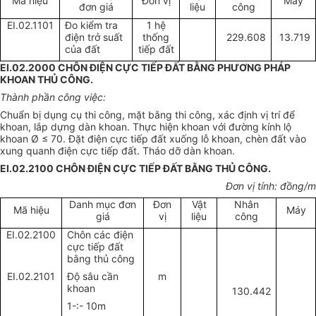
Mã hiệu
Đơn vị
Máy
đơn giá
liệu
công
EI.02.1101
Đo kiểm tra
1 hệ
điện trở suất
thống
229.608
13.719
của đất
tiếp đất
EI.02.2000 CHÔN ĐIỆN CỰC TIẾP ĐẤT BẰNG PHƯƠNG PHÁP
KHOAN THỦ CÔNG.
Thành phần công việc:
Chuẩn bị dụng cụ thi công, mặt bằng thi công, xác định vị trí để
khoan, lắp dựng dàn khoan. Thực hiện khoan với đường kính lộ
khoan Ø
≤ 70. Đặt điện cực tiếp đất xuống lỗ khoan, chèn đất vào
xung quanh điện cực tiếp đất. Tháo dỡ dàn khoan.
EI.02.2100 CHÔN ĐIỆN CỰC TIẾP ĐẤT BẰNG THỦ CÔNG.
Đơn vị tính: đồng/m
Danh mục đơn
Đơn
Vật
Nhân
Mã hiệu
Máy
giá
vị
liệu
công
EI.02.2100
Chôn các điện
cực tiếp đất
bằng thủ công
EI.02.2101
Độ sâu cần
m
khoan
130.442
1-:- 10m