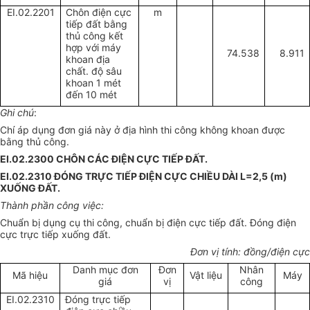
EI.02.2201
Chôn điện cực
m
tiếp đất bằng
thủ công kết
hợp với máy
74.538
8.911
khoan địa
chất. độ sâu
khoan 1 mét
đến 10 mét
Ghi chú
:
Chí áp dụng đơn giá này ở địa hình thi công không khoan được
bằng thủ công.
EI.02.2300 CHÔN CÁC ĐIỆN CỰC TIẾP ĐẤT.
EI.02.2310 ĐÓNG TRỰC TIẾP ĐIỆN CỰC CHIỀU DÀI L=2,5 (m)
XUỐNG ĐẤT.
Thành phần công việc:
Chuẩn bị dụng cụ thi công, chuẩn bị
điện cực tiếp đất. Đóng điện
cực trực tiếp xuống đất.
Đơn vị tính: đồng/điện cực
Danh mục đơn
Đơn
Nhân
Mã hiệu
Vật liệu
Máy
giá
vị
công
EI.02.2310
Đóng trực tiếp