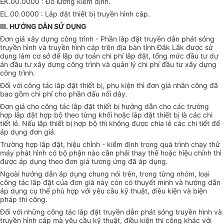
EK.00.0000 : Đo lường kiểm định.
EL.00.0000 : Lắp đặt thiết bị truyền hình cáp.
III. HƯỚNG DẪN SỬ DỤNG
Đơn giá xây dựng công trình - Phần lắp đặt truyền dẫn phát sóng
truyền hình và truyền hình cáp trên địa bàn tỉnh Đắk Lắk được sử
dụng làm cơ sở để lập dự toán chi phí lắp đặt, tổng mức đầu tư dự
án đầu tư xây dựng công trình và quản lý chi phí đầu tư xây dựng
công trình.
Đối với công tác lắp đặt thiết bị, phụ kiện thì đơn giá nhân công đã
bao gồm chi phí cho phần đấu nối dây.
Đơn giá cho công tác lắp đặt thiết bị hướng dẫn cho các trường
hợp lắp đặt hợp bộ theo từng khối hoặc lắp đặt thiết bị là các chi
tiết lẻ. Nếu lắp thiết bị hợp bộ thì không được chia lẻ các chi tiết để
áp dụng đơn giá.
Trường hợp lắp đặt, hiệu chỉnh - kiểm định trong quá trình chạy thử
máy phát hình có bộ phận nào cần phải thay thế hoặc hiệu chỉnh thì
được áp dụng theo đơn giá tương ứng đã áp dụng.
Ngoài hướng dẫn áp dụng chung nói trên, trong từng nhóm, loại
công tác lắp đặt của đơn giá này còn có thuyết minh và hướng dẫn
áp dụng cụ thể phù hợp với yêu cầu kỹ thuật, điều kiện và biện
pháp thi công.
Đối với những công tác lắp đặt truyền dẫn phát sóng truyền hình và
truyền hình cáp mà yêu cầu kỹ thuật, điều kiện thi công khác với