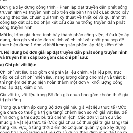
Đơn giá xây dựng công trình - Phần lắp đặt truyền dẫn phát sóng
truyền hình và truyền hình cáp trên địa bàn tỉnh Đắk Lắk được xây
dựng theo tiêu chuẩn qui trình kỹ thuật về thiết kế và qui trình thi
công lắp đặt các bộ phận kết cấu của hệ thống truyền dẫn phát
sóng truyền hình.
Mỗi loại đơn giá được trình bày thành phần công việc, điều kiện áp
dụng, đơn giá với các đơn vị tính về chi phí vật chất phù hợp để
thực hiện được 1 đơn vị khối lượng sản phẩm lắp đặt; kiểm định.
1. Nội dung bộ đơn giá lắp đặt truyền dẫn phát sóng truyền hình
và truyền hình cáp bao gồm các chi phí sau:
a) Chi phí vật liệu:
Chi phí vật liệu bao gồm chi phí vật liệu chính, vật liệu phụ trực
tiếp kể cả chi phí nhiên liệu, năng lượng dùng cho máy và thiết bị
thí nghiệm để thực hiện hoàn thành một đơn vị khối lượng công
tác lắp đặt, kiểm định.
Giá vật tư, vật liệu trong Bộ đơn giá chưa bao gồm khoản thuế giá
trị gia tăng.
Trong quá trình áp dụng Bộ đơn giá nếu giá vật liệu thực tế (Mức
giá chưa có thuế giá trị gia tăng) chênh lệch so với giá vật liệu để
tính đơn giá thì được bù trừ chênh lệch. Các đơn vị căn cứ vào
mức giá vật liệu thực tế (Mức giá chưa có thuế giá trị gia tăng) tại
từng khu vực, ở từng thời điểm do cơ quan quản lý giá xây dựng
công bố và số lượng vật liệu đã sử dụng theo định mức để tính ra