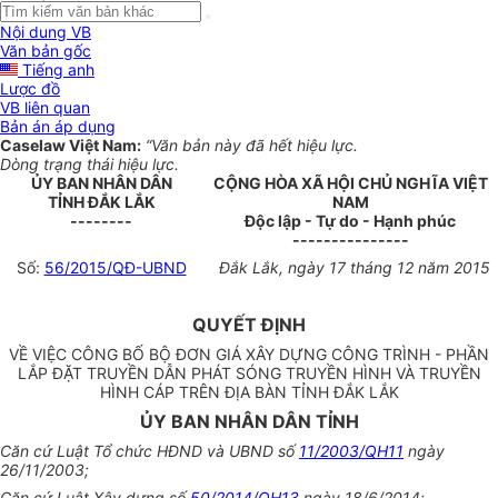
Nội dung VB
Văn bản gốc
Tiếng anh
Lược đồ
VB liên quan
Bản án áp dụng
Caselaw Việt Nam:
“Văn bản này đã hết hiệu lực.
Dòng trạng thái hiệu lực.
ỦY BAN NHÂN DÂN
CỘNG HÒA XÃ HỘI CHỦ NGHĨA VIỆT
TỈNH ĐẮK LẮK
NAM
--------
Độc lập - Tự do - Hạnh phúc
---------------
Số:
56/2015/QĐ-UBND
Đắk Lắk, ngày 17 tháng 12 năm 2015
QUYẾT ĐỊNH
VỀ VIỆC CÔNG BỐ BỘ ĐƠN GIÁ XÂY DỰNG CÔNG TRÌNH - PHẦN
LẮP ĐẶT TRUYỀN DẪN PHÁT SÓNG TRUYỀN HÌNH VÀ TRUYỀN
HÌNH CÁP TRÊN ĐỊA BÀN TỈNH ĐẮK LẮK
ỦY BAN NHÂN DÂN TỈNH
Căn cứ Luật Tổ chức HĐND và UBND số
11/2003/QH11
ngày
26/11/2003;
Căn cứ Luật Xây dựng số
50/2014/QH13
ngày 18/6/2014;