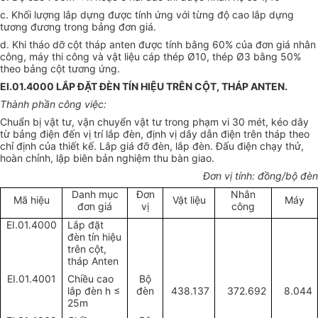
c. Khối lượng lắp dựng được tính ứng với từng độ cao lắp dựng
tương đương trong bảng đơn giá.
d. Khi tháo dỡ cột tháp anten được tính bằng 60% của đơn giá nhân
công, máy thi công và vật liệu cáp thép
Ø10, thép Ø3 bằng 50%
theo bảng cột tương ứng.
EI.01.4000 LẮP ĐẶT ĐÈN TÍN HIỆU TRÊN CỘT, THÁP ANTEN.
Thành phần công việc:
Chuẩn bị vật tư, vận chuyển vật tư trong phạm vi 30 mét, kéo dây
từ bảng điện đến vị trí lắp đèn, định vị dây dẫn điện trên tháp theo
chỉ định của thiết kế. Lắp giá đỡ đèn, lắp đèn. Đấu điện chạy thử,
hoàn chỉnh, lập biên bản nghiệm thu bàn giao.
Đơn vị tính: đồng/bộ đèn
Danh mục
Đơn
Nhân
Mã hiệu
Vật liệu
Máy
đơn giá
vị
công
EI.01.4000
Lắp đặt
đèn tín hiệu
trên cột,
tháp Anten
EI.01.4001
Chiều cao
Bộ
lắp đèn h
≤
đèn
438.137
372.692
8.044
25m