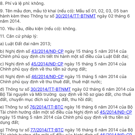
8. Phí và lệ phí: không.
9. Tên mẫu đơn, mẫu tờ khai (nếu có): Mẫu số 01, 02, 03, 05 ban
hành kèm theo Thông tư số
30/2014/TT-BTNMT
ngày 02 tháng 6
năm 2014.
10. Yêu cầu, điều kiện (nếu có): không.
11. Căn cứ pháp lý:
a) Luật Đất đai năm 2013;
b) Nghị định số
43/2014/NĐ-CP
ngày 15 tháng 5 năm 2014 của
Chính phủ quy định chi tiết thi hành một số điều của Luật Đất đai;
c) Nghị định số
45/2014/NĐ-CP
ngày 15 tháng 5 năm 2014 của
Chính phủ quy định về thu tiền sử dụng đất;
d) Nghị định số
46/2014/NĐ-CP
ngày 15 tháng 5 năm 2014 của
Chính phủ quy định về thu thuê đất, thuê mặt nước;
đ) Thông tư số
30/2014/TT-BTNMT
ngày 02 tháng 6 năm 2014 của
Bộ Tài nguyên và Môi trường quy định về hồ sơ giao đất, cho thuê
đất, chuyển mục đích sử dụng đất, thu hồi đất;
e)
Thông tư số
76/2014/TT-BTC
ngày 16 tháng 6 năm 2014 của Bộ
Tài chính hướng dẫn một số điều của Nghị định số
45/2014/NĐ-CP
ngày 15 tháng 5 năm 2014 của Chính phủ quy định về thu tiền sử
dụng đất;
g) Thông tư số
77/2014/TT-BTC
ngày 16 tháng 6 năm 2014 của Bộ
Tài chính hướng dẫn một số điều của Nghị định số
46/2014/NĐ-CP