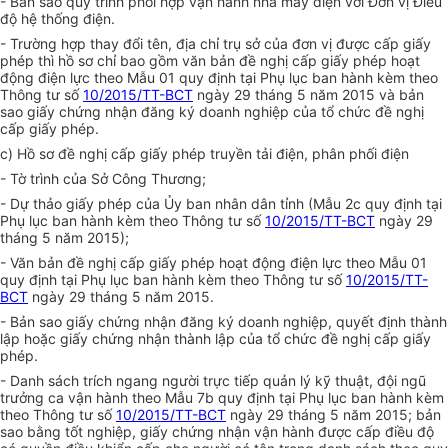
- Bản sao
q
uy trình phối hợp vận hành nhà máy điện với Đơn vị Điều
độ hệ thống điện.
- Trường hợp thay đổi tên, địa chỉ trụ sở của đơn vị được cấp giấy
phép thì hồ sơ chỉ bao gồm văn bản đề nghị cấp giấy phép hoạt
động điện lực theo Mẫu 01 quy định tại Phụ lục ban hành kèm theo
Thông tư số
10/2015/TT-BCT
ngày 29 tháng 5 năm 2015 và bản
sao
g
iấy chứng nhận đăng ký doanh nghiệp của tổ chức đề nghị
cấp giấy phép.
c) Hồ sơ đề nghị cấp giấy phép truyền tải điện, phân phối điện
- Tờ trình của Sở Công Thương;
- Dự thảo
g
iấy phép của Ủy ban nhân dân tỉnh (Mẫu 2c quy định tại
Phụ lục ban hành kèm theo Thông tư số
10/2015/TT-BCT
ngày 29
tháng 5 năm 2015);
- Văn bản đề nghị cấp giấy phép hoạt động điện lực theo Mẫu 01
quy định tại Phụ lục ban hành kèm theo Thông tư số
10/2015/TT-
BCT
ngày 29 tháng 5 năm 2015.
- Bản sao
g
iấy chứng nhận đăng ký doanh nghiệp,
q
uyết định thành
lập hoặc
g
iấy chứng nhận thành lập của tổ chức đề nghị cấp giấy
phép.
- Danh sách trích ngang người trực tiếp quản lý kỹ thuật, đội ngũ
trưởng ca vận hành theo Mẫu 7b quy định tại Phụ lục ban hành kèm
theo Thông tư
số
10/2015/TT-BCT
ngày 29 tháng 5 năm 2015;
b
ản
sao bằng tốt nghiệp, giấy chứng nhận vận hành được cấp điều độ