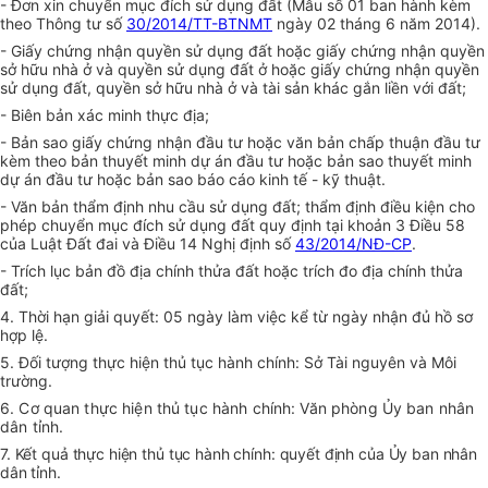
- Đơn xin chuyển mục đích sử dụng đất (Mẫu số 01 ban hành kèm
theo Thông tư số
30/2014/TT-BTNMT
ngày 02 tháng 6 năm 2014).
- Giấy chứng nhận quyền sử dụng đất hoặc giấy chứng nhận quyền
sở hữu nhà ở và quyền sử dụng đất ở hoặc giấy chứng nhận quyền
sử dụng đất, quyền sở hữu nhà ở và tài sản khác gắn liền với đất;
- Biên bản xác minh thực địa;
- Bản sao giấy chứng nhận đầu tư hoặc văn bản chấp thuận đầu tư
kèm theo bản thuyết minh dự án đầu tư hoặc bản sao thuyết minh
dự án đầu tư hoặc bản sao báo cáo kinh tế - kỹ thuật.
- Văn bản thẩm định nhu cầu sử dụng đất; thẩm định điều kiện cho
phép chuyển mục đích sử dụng đất quy định tại khoản 3 Điều 58
của Luật Đất đai và Điều 14 Nghị định số
43/2014/NĐ-CP
.
- Trích lục bản đồ địa chính thửa đất hoặc trích đo địa chính thửa
đất;
4. Thời hạn giải quyết: 05 ngày làm việc kể từ ngày nhận đủ hồ sơ
hợp lệ.
5. Đối tượng thực hiện thủ tục hành chính: Sở Tài nguyên và Môi
trường.
6. Cơ quan thực hiện thủ tục hành chính: Văn phòng Ủy ban nhân
dân tỉnh.
7. Kết quả thực hiện thủ tục hành chính: quyết định của Ủy ban nhân
dân tỉnh.