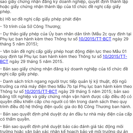
sao
g
iấy chứng nhận đăng ký doanh nghiệp,
q
uyết định thành lập
hoặc
g
iấy chứng nhận thành lập của tổ chức đề nghị cấp giấy
phép.
b) Hồ sơ đề nghị cấp giấy phép phát điện
- Tờ trình của Sở Công Thương;
- Dự thảo
g
iấy phép của Ủy ban nhân dân tỉnh (Mẫu 2c quy định tại
Phụ lục ban hành kèm theo Thông tư số
10/2015/TT-BCT
ngày 29
tháng 5 năm 2015);
- Văn bản đề nghị cấp giấy phép hoạt động điện lực theo Mẫu 01
quy định tại Phụ lục ban hành kèm theo Thông tư số
10/2015/TT-
BCT
ngày 29 tháng 5 năm 2015.
- Bản sao
g
iấy chứng nhận đăng ký doanh nghiệp của tổ chức đề
nghị cấp giấy phép.
- Danh sách trích ngang người trực tiếp quản lý kỹ thuật, đội ngũ
trưởng ca nhà máy điện theo Mẫu 7b tại Phụ lục ban hành kèm theo
Thông tư số
10/2015/TT-BCT
ngày 29 tháng 5 năm 2015;
b
ản sao
bằng tốt nghiệp và giấy chứng nhận vận hành được cấp điều độ có
quyền điều khiển cấp cho người có tên trong danh sách theo
q
uy
trình điều độ hệ thống điện quốc gia do Bộ Công Thương ban hành.
- Bản sao
q
uyết định phê duyệt dự án đầu tư nhà máy điện của cấp
có thẩm quyền.
- Bản sao
q
uyết định phê duyệt
b
áo cáo đánh giá tác động môi
trường hoặc
v
ăn bản xác nhận
k
ế hoạch bảo vệ môi trường dự án