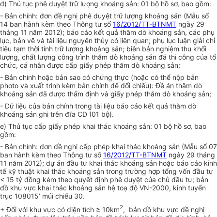
đ) Thủ tục phê duyệt trữ lượng khoáng sản: 01 bộ hồ sơ, bao gồm:
- Bản chính:
đ
ơn đề nghị phê duyệt trữ lượng khoáng sản (Mẫu số
14 ban hành kèm theo Thông tư số
16/2012/TT-BTNMT
ngày 29
tháng 11 năm 2012); báo cáo kết quả thăm dò khoáng sản, các phụ
lục, bản vẽ và tài liệu nguyên thủy có liên quan; phụ lục luận giải chỉ
tiêu tạm thời tính trữ lượng khoáng sản; biên bản nghiệm thu khối
lượng, chất lượng công trình thăm dò khoáng sản đã thi công của tổ
chức, cá nhân được cấp
g
iấy phép thăm dò khoáng sản;
- Bản chính hoặc bản sao có chứng thực (hoặc có thể nộp bản
photo và xuất trình kèm bản chính để đối chiếu): Đề án thăm dò
khoáng sản đã được thẩm định và
g
iấy phép thăm dò khoáng sản;
- Dữ liệu của bản chính trong tài liệu
b
áo cáo kết quả thăm dò
khoáng sản ghi trên đĩa CD (01 bộ).
e) Thủ tục cấp giấy phép khai thác khoáng sản: 01 bộ hồ sơ, bao
gồm:
- Bản chính:
đ
ơn đề nghị cấp phép khai thác khoáng sản (Mẫu số 07
ban hành kèm theo Thông tư số
16/2012/TT-BTNMT
ngày 29 tháng
11 năm 2012); dự án đầu tư khai thác khoáng sản hoặc
b
áo cáo kinh
tế kỹ thuật khai thác khoáng sản trong trường hợp tổng vốn đầu tư
< 15 tỷ đồng kèm theo quyết định phê duyệt của chủ đầu tư; bản
đồ khu vực khai thác khoáng sản hệ toạ độ VN-2000, kinh tuyến
trục 108015’ múi chiếu 30.
2
+ Đối với khu vực có diện tích ≥ 10km
, bản đồ khu vực đề nghị