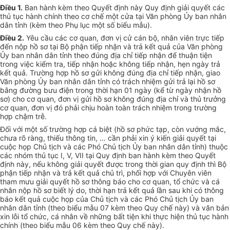
Điều 1.
Ban hành kèm theo Quyết định này Quy định giải quyết các
thủ tục hành chính theo cơ chế một cửa tại Văn phòng Ủy ban nhân
dân tỉnh (kèm theo Phụ lục một số biểu mẫu).
Điều 2.
Yêu cầu các cơ quan, đơn vị cử cán bộ, nhân viên trực tiếp
đến nộp hồ sơ tại Bộ phận tiếp nhận và trả kết quả của Văn phòng
Ủy ban nhân dân tỉnh theo đúng địa chỉ tiếp nhận để thuận tiện
trong việc kiểm tra, tiếp nhận hoặc không tiếp nhận, hẹn ngày trả
kết quả. Trường hợp hồ sơ gửi không đúng địa chỉ tiếp nhận, giao
Văn phòng Ủy ban nhân dân tỉnh có trách nhiệm gửi trả lại hồ sơ
bằng đường bưu điện trong thời hạn 01 ngày (kể từ ngày nhận hồ
sơ) cho cơ quan, đơn vị gửi hồ sơ không đúng địa chỉ và thủ trưởng
cơ quan, đơn vị đó phải chịu hoàn toàn trách nhiệm trong trường
hợp chậm trễ.
Đối với một số trường hợp cá biệt (hồ sơ phức tạp, còn vướng mắc,
chưa rõ ràng, thiếu thông tin, … cần phải xin ý kiến giải quyết tại
cuộc họp Chủ tịch và các Phó Chủ tịch Ủy ban nhân dân tỉnh) thuộc
các nhóm thủ tục I, V, VII tại Quy định ban hành kèm theo Quyết
định này, nếu không giải quyết được trong thời gian quy định thì Bộ
phận tiếp nhận và trả kết quả chủ trì, phối hợp với Chuyên viên
tham mưu giải quyết hồ sơ thông báo cho cơ quan, tổ chức và cá
nhân nộp hồ sơ biết lý do, thời hạn trả kết quả lần sau khi có thông
báo kết quả cuộc họp của Chủ tịch và các Phó Chủ tịch Ủy ban
nhân dân tỉnh (theo biểu mẫu 07 kèm theo Quy chế này) và văn bản
xin lỗi tổ chức, cá nhân về những bất tiện khi thực hiện thủ tục hành
chính (theo biểu mẫu 06 kèm theo Quy chế này).