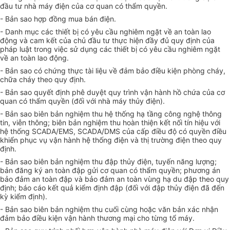
đầu tư nhà máy điện của cơ quan có thẩm quyền.
- Bản sao
h
ợp đồng mua bán điện.
- Danh mục các thiết bị có yêu cầu nghiêm ngặt về an toàn lao
động và cam kết của chủ đầu tư thực hiện đầy đủ quy định của
pháp luật trong việc sử dụng các thiết bị có yêu cầu nghiêm ngặt
về an toàn lao động.
- Bản sao có chứng thực tài liệu về đảm bảo điều kiện phòng cháy,
chữa cháy theo quy định.
- Bản sao quyết định phê duyệt
q
uy trình vận hành hồ chứa của cơ
quan có thẩm quyền (đối với nhà máy thủy điện).
- Bản sao biên bản nghiệm thu hệ thống hạ tầng công nghệ thông
tin, viễn thông; biên bản nghiệm thu hoàn thiện kết nối tín hiệu với
hệ thống SCADA/EMS, SCADA/DMS của cấp điều độ có quyền điều
khiển phục vụ vận hành hệ thống điện và thị trường điện theo quy
định.
- Bản sao biên bản nghiệm thu đập thủy điện, tuyến năng lượng;
b
ản đăng ký an toàn đập gửi cơ quan có thẩm quyền; phương án
bảo đảm an toàn đập và bảo đảm an toàn vùng hạ du đập theo quy
định;
b
áo cáo kết quả kiểm định đập (đối với đập thủy điện đã đến
kỳ kiểm định).
- Bản sao biên bản nghiệm thu cuối cùng hoặc văn bản xác nhận
đảm bảo điều kiện vận hành thương mại cho từng tổ máy.