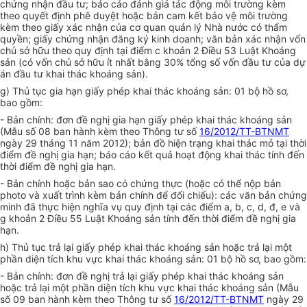
chứng nhận đầu tư; báo cáo đánh giá tác động môi trường kèm
theo quyết định phê duyệt hoặc bản cam kết bảo vệ môi trường
kèm theo giấy xác nhận của cơ quan quản lý Nhà nước có thẩm
quyền; giấy chứng nhận đăng ký kinh doanh; văn bản xác nhận vốn
chủ sở hữu theo quy định tại điểm c khoản 2 Điều 53 Luật Khoáng
sản (
c
ó vốn chủ sở hữu ít nhất bằng 30% tổng số vốn đầu tư của dự
án đầu tư khai thác khoáng sản).
g) Thủ tục gia hạn giấy phép khai thác khoáng sản: 01 bộ hồ sơ,
bao gồm:
- Bản chính:
đ
ơn đề nghị gia hạn
g
iấy phép khai thác khoáng sản
(Mẫu số 08 ban hành kèm theo Thông tư số
16/2012/TT-BTNMT
ngày 29 tháng 11 năm 2012); bản đồ hiện trạng khai thác mỏ tại thời
điểm đề nghị gia hạn; báo cáo kết quả hoạt động khai thác tính đến
thời điểm đề nghị gia hạn.
- Bản chính hoặc bản sao có chứng thực (hoặc có thể nộp bản
photo và xuất trình kèm bản chính để đối chiếu): các văn bản chứng
minh đã thực hiện nghĩa vụ quy định tại các điểm a, b, c, d, đ, e và
g khoản 2 Điều 55 Luật Khoáng sản tính đến thời điểm đề nghị gia
hạn.
h) Thủ tục trả lại giấy phép khai thác khoáng sản hoặc trả lại một
phần diện tích khu vực khai thác khoáng sản: 01 bộ hồ sơ, bao gồm:
- Bản chính:
đ
ơn đề nghị trả lại
g
iấy phép khai thác khoáng sản
hoặc trả lại một phần diện tích khu vực khai thác khoáng sản (Mẫu
số 09 ban hành kèm theo Thông tư số
16/2012/TT-BTNMT
ngày 29