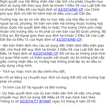
Nghị quyết của Hội đồng nhân dân cấp tỉnh cho phép chuyển mục
đích sử dụng đất theo quy định tại khoản 1 Điều 58 của Luật Đất đai
và khoản 2 Điều 68 của Nghị định số
43/2014/NĐ-CP
của Chính
phủ quy định chi tiết thi hành một số điều của Luật Đất đai.
Trường hợp dự án có vốn đầu tư trực tiếp của nhà đầu tư nước
ngoài tại xã, phường, thị trấn ven biển mà không thuộc trường hợp
được Quốc hội quyết định đầu tư hoặc Thủ tướng Chính phủ chấp
thuận chủ trương đầu tư thì phải có văn bản của Bộ Quốc phòng, Bộ
Công an, Bộ Ngoại giao theo quy định tại khoản 2 Điều 58 của Luật
Đất đai và Điều 13 của Nghị định số
43/2014/NĐ-CP
;
- Văn bản thẩm định nhu cầu sử dụng đất; thẩm định điều kiện giao
đất, cho thuê đất quy định tại khoản 3 Điều 58 của Luật Đất đai và
Điều 14 Nghị định số
43/2014/NĐ-CP
đối với dự án không phải trình
cơ quan Nhà nước có thẩm quyền xét duyệt; dự án không phải cấp
giấy chứng nhận đầu tư; trường hợp không phải lập dự án đầu tư
xây dựng công trình;
- Trích lục hoặc trích đo địa chính khu đất;
b) Hồ sơ đăng ký chuyển mục đích sử dụng đất đối với trường hợp
phải xin phép:
- Tờ trình của Sở Tài nguyên và Môi trường;
- Dự thảo quyết định của Ủy ban nhân dân tỉnh về
vi
ệc
cho
p
h
ép
c
h
u
y
ển
m
ục đích
s
ử
d
ụng
đ
ấ
t (Mẫu số 05 ban hành kèm theo
Thông tư số
30/2014/TT-BTNMT
ngày 02 tháng 6 năm 2014).