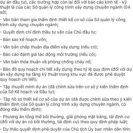
dự án đầu tư), các trường hợp còn lại đối với báo cáo kinh tế - kỹ
thuật là của các Sở quản lý công trình xây dựng chuyên ngành (04
sở);
- Văn bản tham gia thẩm định thiết kế cơ sở của Sở quản lý công
trình xây dựng chuyên ngành;
- Quyết định chỉ định thầu tư vấn của Chủ đầu tư;
- Bản sao kế hoạch vốn;
- Văn bản chấp thuận địa điểm xây dựng (nếu có);
- Báo cáo đánh giá tác động môi trường (nếu có);
- Văn bản thỏa thuận về phòng chống cháy nổ;
- Bản đồ quy hoạch chi tiết xây dựng theo tỷ lệ quy định (đối với dự
án xây dựng hạ tầng kỹ thuật trong khu vực đã được phê duyệt
quy hoạch chi tiết);
- Tập thuyết minh dự án (đã chỉnh sửa trên cơ sở ý kiến thẩm định
của Sở Kế hoạch và Đầu tư);
- Tập hồ sơ thiết kế cơ sở của dự án (đã được chỉnh sửa theo ý kiến
thẩm định của Sở quản lý công trình xây dựng chuyên ngành, có
đóng dấu thẩm định);
- Phương án tổng thể bồi thường, giải phóng mặt bằng, tái định cư
(đối với dự án có bồi thường, tái định cư) theo quy định pháp luật;
- Dự thảo quyết định phê duyệt của Chủ tịch Ủy ban nhân dân tỉnh.