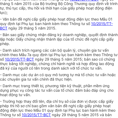
tháng 5 năm 2015 của Bộ trưởng Bộ Công Thương quy định về trình
tự, thủ tục cấp, thu hồi và thời hạn của giấy phép hoạt động điện
lực);
- Văn bản đề nghị cấp giấy phép hoạt động điện lực theo Mẫu 01
quy định tại Phụ lục ban hành kèm theo Thông tư số
10/2015/TT-
BCT
ngày 29 tháng 5 năm 2015.
- Bản sao
g
iấy chứng nhận đăng ký doanh nghiệp,
q
uyết định thành
lập hoặc Giấy chứng nhận thành lập của tổ chức đề nghị cấp giấy
phép.
- Danh sách trích ngang các cán bộ quản lý, chuyên gia tư vấn
chính theo Mẫu 7a quy định tại Phụ lục ban hành kèm theo Thông tư
số
10/2015/TT-BCT
ngày 29 tháng 5 năm 2015;
b
ản sao có chứng
thực bằng tốt nghiệp, chứng chỉ hành nghề và hợp đồng lao động
đã ký của người có tên trong danh sách với tổ chức tư vấn.
- Danh mục các dự án có quy mô tương tự mà tổ chức tư vấn hoặc
các chuyên gia tư vấn chính đã thực hiện.
- Danh mục trang thiết bị, phương tiện kỹ thuật, phần mềm ứng
dụng phục vụ công tác tư vấn của tổ chức đảm bảo đáp ứng cho
hoạt động tư vấn.
- Trường hợp thay đổi tên, địa chỉ trụ sở của đơn vị được cấp giấy
phép thì hồ sơ chỉ bao gồm văn bản đề nghị cấp giấy phép hoạt
động điện lực theo Mẫu 01 quy định tại Phụ lục ban hành kèm theo
Thông tư số
10/2015/TT-BCT
ngày 29 tháng 5 năm 2015 và bản