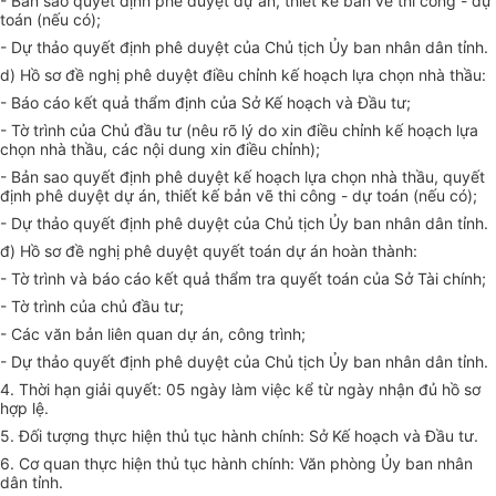
- Bản sao quyết định phê duyệt dự án, thiết kế bản vẽ thi công - dự
toán (nếu có);
- Dự thảo quyết định phê duyệt của Chủ tịch Ủy ban nhân dân tỉnh.
d) Hồ sơ đề nghị phê duyệt điều chỉnh kế hoạch lựa chọn nhà thầu:
- Báo cáo kết quả thẩm định của Sở Kế hoạch và Đầu tư;
- Tờ trình của Chủ đầu tư (nêu rõ lý do xin điều chỉnh kế hoạch lựa
chọn nhà thầu, các nội dung xin điều chỉnh);
- Bản sao quyết định phê duyệt kế hoạch lựa chọn nhà thầu, quyết
định phê duyệt dự án, thiết kế bản vẽ thi công - dự toán (nếu có);
- Dự thảo quyết định phê duyệt của Chủ tịch Ủy ban nhân dân tỉnh.
đ) Hồ sơ đề nghị phê duyệt quyết toán dự án hoàn thành:
- Tờ trình và báo cáo kết quả thẩm tra quyết toán của Sở Tài chính;
- Tờ trình của chủ đầu tư;
- Các văn bản liên quan dự án, công trình;
- Dự thảo quyết định phê duyệt của Chủ tịch Ủy ban nhân dân tỉnh.
4. Thời hạn giải quyết: 05 ngày làm việc kể từ ngày nhận đủ hồ sơ
hợp lệ.
5. Đối tượng thực hiện thủ tục hành chính: Sở Kế hoạch và Đầu tư.
6. Cơ quan thực hiện thủ tục hành chính: Văn phòng Ủy ban nhân
dân tỉnh.