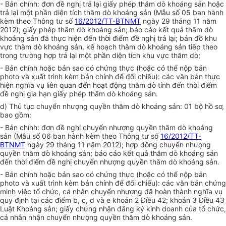
- Bản chính:
đ
ơn đề nghị trả lại giấy phép thăm dò khoáng sản hoặc
trả lại một phần diện tích thăm dò khoáng sản (Mẫu số 05 ban hành
kèm theo Thông tư số
16/2012/TT-BTNMT
ngày 29 tháng 11 năm
2012);
g
iấy phép thăm dò khoáng sản; báo cáo kết quả thăm dò
khoáng sản đã thực hiện đến thời điểm đề nghị trả lại; bản đồ khu
vực thăm dò khoáng sản, kế hoạch thăm dò khoáng sản tiếp theo
trong trường hợp trả lại một phần diện tích khu vực thăm dò;
- Bản chính hoặc bản sao có chứng thực (hoặc có thể nộp bản
photo và xuất trình kèm bản chính để đối chiếu): các văn bản thực
hiện nghĩa vụ liên quan đến hoạt động thăm dò tính đến thời điểm
đề nghị gia hạn
g
iấy phép thăm dò khoáng sản.
d) Thủ tục chuyển nhượng quyền thăm dò khoáng sản: 01 bộ hồ sơ,
bao gồm:
- Bản chính:
đ
ơn đề nghị chuyển nhượng quyền thăm dò khoáng
sản (Mẫu số 06 ban hành kèm theo Thông tư số
16/2012/TT-
BTNMT
ngày 29 tháng 11 năm 2012); hợp đồng chuyển nhượng
quyền thăm dò khoáng sản; báo cáo kết quả thăm dò khoáng sản
đến thời điểm đề nghị chuyển nhượng quyền thăm dò khoáng sản.
- Bản chính hoặc bản sao có chứng thực (hoặc có thể nộp bản
photo và xuất trình kèm bản chính để đối chiếu): các văn bản chứng
minh việc tổ chức, cá nhân chuyển nhượng đã hoàn thành nghĩa vụ
quy định tại các điểm b, c, d và e khoản 2 Điều 42; khoản 3 Điều 43
Luật Khoáng sản; giấy chứng nhận đăng ký kinh doanh của tổ chức,
cá nhân nhận chuyển nhượng quyền thăm dò khoáng sản.