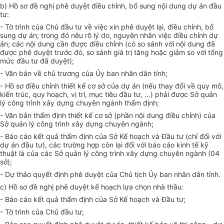
b) Hồ sơ đề nghị phê duyệt điều chỉnh, bổ sung nội dung dự án đầu
tư:
- Tờ trình của Chủ đầu tư về việc xin phê duyệt lại, điều chỉnh, bổ
sung dự án; trong đó nêu rõ lý do, nguyên nhân việc điều chỉnh dự
án; các nội dung cần được điều chỉnh (có so sánh với nội dung đã
được phê duyệt trước đó, so sánh giá trị tăng hoặc giảm so với tổng
mức đầu tư đã duyệt);
- Văn bản về chủ trương của Ủy ban nhân dân tỉnh;
- Hồ sơ điều chỉnh thiết kế cơ sở của dự án (nếu thay đổi về quy mô,
kiến trúc, quy hoạch, vị trí, mục tiêu đầu tư, …) phải được Sở quản
lý công trình xây dựng chuyên ngành thẩm định;
- Văn bản thẩm định thiết kế cơ sở (phần nội dung điều chỉnh) của
Sở quản lý công trình xây dựng chuyên ngành;
- Báo cáo kết quả thẩm định của Sở Kế hoạch và Đầu tư (chỉ đối với
dự án đầu tư), các trường hợp còn lại đối với báo cáo kinh tế kỹ
thuật là của các Sở quản lý công trình xây dựng chuyên ngành (04
sở);
- Dự thảo quyết định phê duyệt của Chủ tịch Ủy ban nhân dân tỉnh.
c) Hồ sơ đề nghị phê duyệt kế hoạch lựa chọn nhà thầu:
- Báo cáo kết quả thẩm định của Sở Kế hoạch và Đầu tư;
- Tờ trình của Chủ đầu tư;