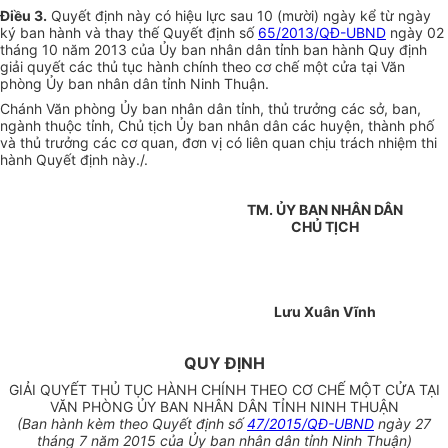
Điều 3.
Quyết định này có hiệu lực sau 10 (mười) ngày kể từ ngày
ký ban hành và thay thế Quyết định số
65/2013/QĐ-UBND
ngày 02
tháng 10 năm 2013 của Ủy ban nhân dân tỉnh ban hành Quy định
giải quyết các thủ tục hành chính theo cơ chế một cửa tại Văn
phòng Ủy ban nhân dân tỉnh Ninh Thuận.
Chánh Văn phòng Ủy ban nhân dân tỉnh, thủ trưởng các sở, ban,
ngành thuộc tỉnh, Chủ tịch Ủy ban nhân dân các huyện, thành phố
và thủ trưởng các cơ quan, đơn vị có liên quan chịu trách nhiệm thi
hành Quyết định này./.
TM. ỦY BAN NHÂN DÂN
CHỦ TỊCH
Lưu Xuân Vĩnh
QUY ĐỊNH
GIẢI QUYẾT THỦ TỤC HÀNH CHÍNH THEO CƠ CHẾ MỘT CỬA TẠI
VĂN PHÒNG ỦY BAN NHÂN DÂN TỈNH NINH THUẬN
(Ban hành kèm theo Quyết định số
47/
2015/QĐ-UBND
ngày 27
tháng 7 năm 2015 của Ủy ban nhân dân tỉnh Ninh Thuận)