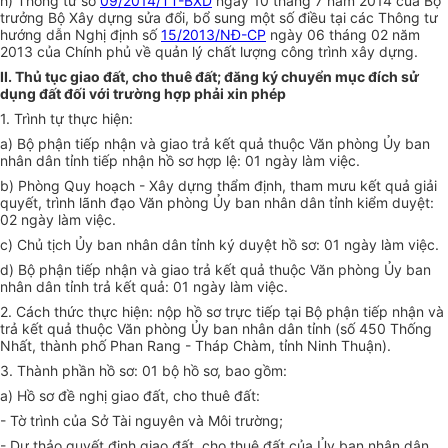
h) Thông tư số
09/2014/TT-BXD
ngày 10 tháng 7 năm 2014 của Bộ
trưởng Bộ Xây dựng
s
ửa đổi, bổ sung một số điều tại các Thông tư
hướng dẫn Nghị định số
15/2013/NĐ-CP
ngày 06 tháng 02 năm
2013 của Chính phủ về quản lý chất lượng công trình xây dựng.
II. Thủ tục giao đất, cho thuê đất; đăng ký chuyển mục đích sử
dụng đất đối với trường hợp phải xin phép
1. Trình tự thực hiện:
a) Bộ phận tiếp nhận và giao trả kết quả thuộc Văn phòng Ủy ban
nhân dân tỉnh tiếp nhận hồ sơ hợp lệ: 01 ngày làm việc.
b) Phòng Quy hoạch - Xây dựng thẩm định, tham mưu kết quả giải
quyết, trình lãnh đạo Văn phòng Ủy ban nhân dân tỉnh kiểm duyệt:
02 ngày làm việc.
c) Chủ tịch Ủy ban nhân dân tỉnh ký duyệt hồ sơ: 01 ngày làm việc.
d) Bộ phận tiếp nhận và giao trả kết quả thuộc Văn phòng Ủy ban
nhân dân tỉnh trả kết quả: 01 ngày làm việc.
2. Cách thức thực hiện: nộp hồ sơ trực tiếp tại Bộ phận tiếp nhận và
trả kết quả thuộc Văn phòng Ủy ban nhân dân tỉnh (số 450 Thống
Nhất, thành phố Phan Rang - Tháp Chàm, tỉnh Ninh Thuận).
3. Thành phần hồ sơ: 01 bộ hồ sơ, bao gồm:
a) Hồ sơ đề nghị giao đất, cho thuê đất:
- Tờ trình của Sở Tài nguyên và Môi trường;
- Dự thảo quyết định giao đất, cho thuê đất của Ủy ban nhân dân