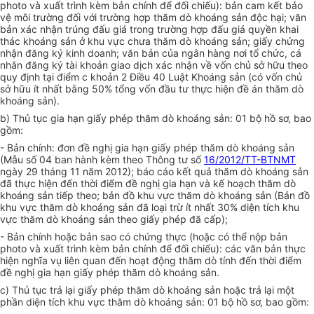
photo và xuất trình kèm bản chính để đối chiếu):
b
ản cam kết bảo
vệ môi trường đối với trường hợp thăm dò khoáng sản độc hại; văn
bản xác nhận trúng đấu giá trong trường hợp đấu giá quyền khai
thác khoáng sản ở khu vực chưa thăm dò khoáng sản; giấy chứng
nhận đăng ký kinh doanh; văn bản của ngân hàng nơi tổ chức, cá
nhân đăng ký tài khoản giao dịch xác nhận về vốn chủ sở hữu theo
quy định tại điểm c khoản 2 Điều 40 Luật Khoáng sản (có vốn chủ
sở hữu ít nhất bằng 50% tổng vốn đầu tư thực hiện đề án thăm dò
khoáng sản).
b) Thủ tục gia hạn giấy phép thăm dò khoáng sản: 01 bộ hồ sơ, bao
gồm:
- Bản chính:
đ
ơn đề nghị gia hạn giấy phép thăm dò khoáng sản
(Mẫu số 04 ban hành kèm theo Thông tư số
16/2012/TT-BTNMT
ngày 29 tháng 11 năm 2012); báo cáo kết quả thăm dò khoáng sản
đã thực hiện đến thời điểm đề nghị gia hạn và kế hoạch thăm dò
khoáng sản tiếp theo; bản đồ khu vực thăm dò khoáng sản (Bản đồ
khu vực thăm dò khoáng sản đã loại trừ ít nhất 30% diện tích khu
vực thăm dò khoáng sản theo giấy phép đã cấp);
- Bản chính hoặc bản sao có chứng thực (hoặc có thể nộp bản
photo và xuất trình kèm bản chính để đối chiếu): các văn bản thực
hiện nghĩa vụ liên quan đến hoạt động thăm dò tính đến thời điểm
đề nghị gia hạn
g
iấy phép thăm dò khoáng sản.
c) Thủ tục trả lại giấy phép thăm dò khoáng sản hoặc trả lại một
phần diện tích khu vực thăm dò khoáng sản: 01 bộ hồ sơ, bao gồm: