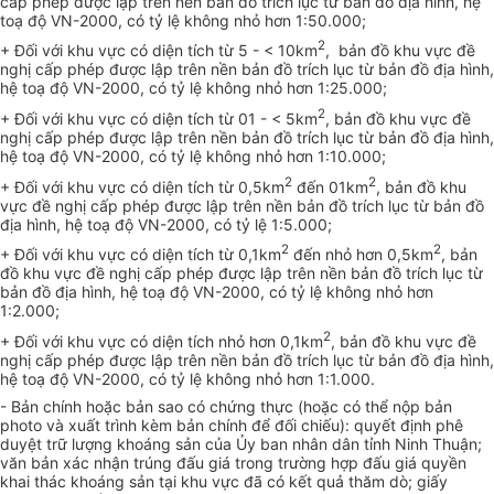
cấp phép được lập trên nền bản đồ trích lục từ bản đồ địa hình, hệ
toạ độ VN-2000, có tỷ lệ không nhỏ hơn 1:50.000;
2
+ Đối với khu vực có diện tích từ 5 - < 10km
, bản đồ khu vực đề
nghị cấp phép được lập trên nền bản đồ trích lục từ bản đồ địa hình,
hệ toạ độ VN-2000, có tỷ lệ không nhỏ hơn 1:25.000;
2
+ Đối với khu vực có diện tích từ 01 - < 5km
, bản đồ khu vực đề
nghị cấp phép được lập trên nền bản đồ trích lục từ bản đồ địa hình,
hệ toạ độ VN-2000, có tỷ lệ không nhỏ hơn 1:10.000;
2
2
+ Đối với khu vực có diện tích từ 0,5km
đến 01km
, bản đồ khu
vực đề nghị cấp phép được lập trên nền bản đồ trích lục từ bản đồ
địa hình, hệ toạ độ VN-2000, có tỷ lệ 1:5.000;
2
2
+ Đối với khu vực có diện tích từ 0,1km
đến nhỏ hơn 0,5km
, bản
đồ khu vực đề nghị cấp phép được lập trên nền bản đồ trích lục từ
bản đồ địa hình, hệ toạ độ VN-2000, có tỷ lệ không nhỏ hơn
1:2.000;
2
+ Đối với khu vực có diện tích nhỏ hơn 0,1km
, bản đồ khu vực đề
nghị cấp phép được lập trên nền bản đồ trích lục từ bản đồ địa hình,
hệ toạ độ VN-2000, có tỷ lệ không nhỏ hơn 1:1.000.
- Bản chính hoặc bản sao có chứng thực (hoặc có thể nộp bản
photo và xuất trình kèm bản chính để đối chiếu):
q
uyết định phê
duyệt trữ lượng khoáng sản của Ủy ban nhân dân tỉnh Ninh Thuận;
văn bản xác nhận trúng đấu giá trong trường hợp đấu giá quyền
khai thác khoáng sản tại khu vực đã có kết quả thăm dò; giấy