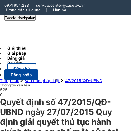
0971.654.238
service.center@caselaw.vn
Hướng dẫn sử dụng
|
Liên hệ
Toggle Navigation
Giới thiệu
Giải pháp
Bảng giá
Bài viết
Đăng ký
Đăng nhập
Trang chủ
Văn bản pháp luật
47/2015/QĐ-UBND
Thông tin văn bản
525
0
Quyết định số 47/2015/QĐ-
UBND ngày 27/07/2015 Quy
định giải quyết thủ tục hành