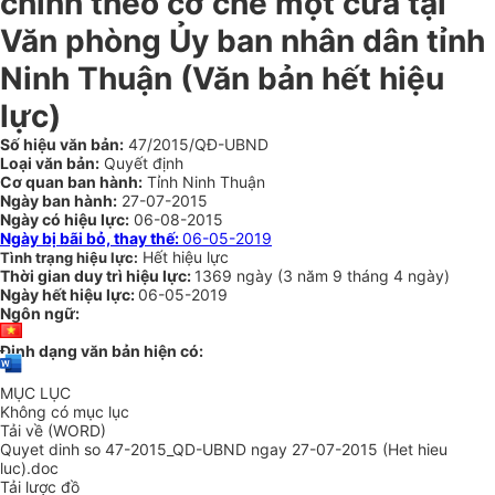
chính theo cơ chế một cửa tại
Văn phòng Ủy ban nhân dân tỉnh
Ninh Thuận (Văn bản hết hiệu
lực)
Số hiệu văn bản:
47/2015/QĐ-UBND
Loại văn bản:
Quyết định
Cơ quan ban hành:
Tỉnh Ninh Thuận
Ngày ban hành:
27-07-2015
Ngày có hiệu lực:
06-08-2015
Ngày bị bãi bỏ, thay thế:
06-05-2019
Hết hiệu lực
Tình trạng hiệu lực:
Thời gian duy trì hiệu lực:
1369 ngày
(
3 năm
9 tháng
4 ngày
)
Ngày hết hiệu lực:
06-05-2019
Ngôn ngữ:
Định dạng văn bản hiện có:
MỤC LỤC
Không có mục lục
Tải về (WORD)
Quyet dinh so 47-2015_QD-UBND ngay 27-07-2015 (Het hieu
luc).doc
Tải lược đồ