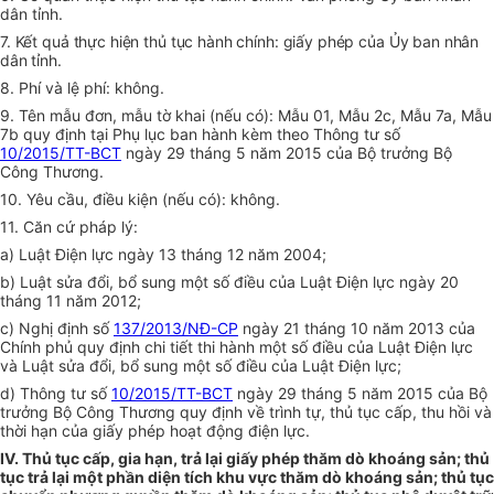
dân tỉnh.
7. Kết quả thực hiện thủ tục hành chính:
g
iấy phép của Ủy ban nhân
dân tỉnh.
8. Phí và lệ phí: không
.
9. Tên mẫu đơn, mẫu tờ khai (nếu có): Mẫu 01, Mẫu 2c, Mẫu 7a, Mẫu
7b quy định tại Phụ lục ban hành kèm theo Thông tư số
10/2015/TT-BCT
ngày 29 tháng 5 năm 2015 của Bộ trưởng Bộ
Công Thương.
10. Yêu cầu, điều kiện (nếu có): không
.
11. Căn cứ pháp lý:
a) Luật Điện lực ngày 13 tháng 12 năm 2004;
b) Luật sửa đổi, bổ sung một số điều của Luật Điện lực ngày 20
tháng 11 năm 2012;
c) Nghị định số
137/2013/NĐ-CP
ngày 21 tháng 10 năm 2013 của
Chính phủ quy định chi tiết thi hành một số điều của Luật Điện lực
và Luật sửa đổi, bổ sung một số điều của Luật Điện lực;
d) Thông tư số
10/2015/TT-BCT
ngày 29 tháng 5 năm 2015 của Bộ
trưởng Bộ Công Thương
q
uy định về trình tự, thủ tục cấp, thu hồi và
thời hạn của giấy phép hoạt động điện lực.
IV. T
hủ tục cấp, gia hạn, trả lại giấy phép thăm dò khoáng sản; thủ
tục trả lại một phần diện tích khu vực thăm dò khoáng sản; thủ tục