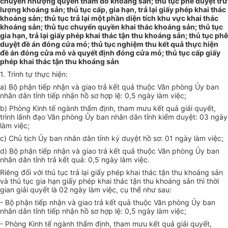
chuyển nhượng quyền thăm dò khoáng sản; thủ tục phê duyệt trữ
lượng khoáng sản; thủ tục cấp, gia hạn, trả lại giấy phép khai thác
khoáng sản; thủ tục trả lại một phần diện tích khu vực khai thác
khoáng sản; thủ tục chuyển quyền khai thác khoáng sản; thủ tục
gia hạn, trả lại giấy phép khai thác tận thu khoáng sản; thủ tục phê
duyệt đề án đóng cửa mỏ; thủ tục nghiệm thu kết quả thực hiện
đề án đóng cửa mỏ và quyết định đóng cửa mỏ; thủ tục cấp giấy
phép khai thác tận thu khoáng sản
1. Trình tự thực hiện:
a) Bộ phận tiếp nhận và giao trả kết quả thuộc Văn phòng Ủy ban
nhân dân tỉnh tiếp nhận hồ sơ hợp lệ: 0,5 ngày làm việc;
b) Phòng Kinh tế ngành thẩm định, tham mưu kết quả giải quyết,
trình lãnh đạo Văn phòng Ủy ban nhân dân tỉnh kiểm duyệt: 03 ngày
làm việc;
c) Chủ tịch Ủy ban nhân dân tỉnh ký duyệt hồ sơ: 01 ngày làm việc;
d) Bộ phận tiếp nhận và giao trả kết quả thuộc Văn phòng Ủy ban
nhân dân tỉnh trả kết quả: 0,5 ngày làm việc.
Riêng đối với thủ tục trả lại
g
iấy phép khai thác tận thu khoáng sản
và thủ tục gia hạn
g
iấy phép khai thác tận thu khoáng sản thì thời
gian giải quyết là 02 ngày làm việc, cụ thể như sau:
- Bộ phận tiếp nhận và giao trả kết quả thuộc Văn phòng Ủy ban
nhân dân tỉnh tiếp nhận hồ sơ hợp lệ: 0,5 ngày làm việc;
- Phòng Kinh tế ngành thẩm định, tham mưu kết quả giải quyết,