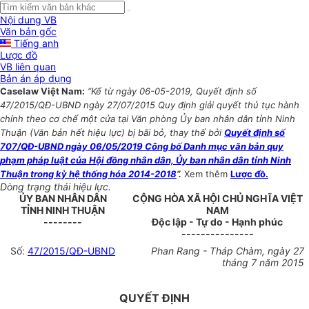
Nội dung VB
Văn bản gốc
Tiếng anh
Lược đồ
VB liên quan
Bản án áp dụng
Caselaw Việt Nam:
“Kể từ ngày 06-05-2019, Quyết định số
47/2015/QĐ-UBND ngày 27/07/2015 Quy định giải quyết thủ tục hành
chính theo cơ chế một cửa tại Văn phòng Ủy ban nhân dân tỉnh Ninh
Thuận (Văn bản hết hiệu lực) bị bãi bỏ, thay thế bởi
Quyết định số
707/QĐ-UBND ngày 06/05/2019 Công bố Danh mục văn bản quy
phạm pháp luật của Hội đồng nhân dân, Ủy ban nhân dân tỉnh Ninh
Thuận trong kỳ hệ thống hóa 2014-2018
”.
Xem thêm
Lược đồ.
Dòng trạng thái hiệu lực.
ỦY BAN NHÂN DÂN
CỘNG HÒA XÃ HỘI CHỦ NGHĨA VIỆT
TỈNH NINH THUẬN
NAM
--------
Độc lập - Tự do - Hạnh phúc
---------------
Số:
47/
2015/QĐ-UBND
Phan Rang - Tháp Chàm, ngày 27
tháng 7 năm 2015
QUYẾT ĐỊNH