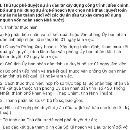
I. Thủ tục phê duyệt dự án đầu tư xây dựng công trình; điều chỉnh,
bổ sung nội dung dự án; kế hoạch lựa chọn nhà thầu; quyết toán
dự án hoàn thành (đối với các dự án đầu tư xây dựng sử dụng
nguồn vốn ngân sách Nhà nước)
1. Trình tự thực hiện:
a) Bộ phận tiếp nhận và trả kết quả thuộc Văn phòng Ủy ban nhân
dân tỉnh tiếp nhận hồ sơ hợp lệ: 01 ngày làm việc.
b) Chuyển Phòng Quy hoạch - Xây dựng thẩm định, tham mưu kết
quả giải quyết, trình lãnh đạo Văn phòng Ủy ban nhân dân tỉnh
kiểm duyệt: 02 ngày làm việc.
c) Chủ tịch Ủy ban nhân dân tỉnh ký duyệt hồ sơ: 01 ngày làm việc.
d) Bộ phận tiếp nhận và trả kết quả thuộc Văn phòng Ủy ban nhân
dân tỉnh trả kết quả: 01 ngày làm việc.
2. Cách thức thực hiện: nộp hồ sơ trực tiếp tại Bộ phận tiếp nhận và
trả kết quả thuộc Văn phòng Ủy ban nhân dân tỉnh (số 450 Thống
Nhất, thành phố Phan Rang - Tháp Chàm, tỉnh Ninh Thuận).
3. Thành phần hồ sơ: 01 bộ hồ sơ, bao gồm:
a) Hồ sơ đề nghị phê duyệt dự án đầu tư (kể cả báo cáo kinh tế - kỹ
thuật):
- Tờ trình của Chủ đầu tư đề nghị phê duyệt dự án;
- Báo cáo kết quả thẩm định của Sở Kế hoạch và Đầu tư (chỉ đối với