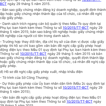
BCT
ngày 29 tháng 5 năm 2015.
- Bản sao
g
iấy chứng nhận đăng ký doanh nghiệp,
q
uyết định thành
lập hoặc
g
iấy chứng nhận thành lập của tổ chức, cá nhân đề nghị
cấp giấy phép.
- Danh sách trích ngang cán bộ quản lý theo Mẫu 7b quy định tại
Phụ lục ban hành kèm theo Thông tư số
10/2015/TT-BCT
ngày 29
tháng 5 năm 2015;
b
ản sao bằng tốt nghiệp hoặc giấy chứng nhận
tốt nghiệp của người có tên trong danh sách.
- Trường hợp thay đổi tên, địa chỉ trụ sở của đơn vị được cấp giấy
phép thì hồ sơ chỉ bao gồm văn bản đề nghị cấp giấy phép hoạt
động điện lực theo Mẫu 01 quy định tại Phụ lục ban hành kèm theo
Thông tư số
10/2015/TT-BCT
ngày 29 tháng 5 năm 2015 và bản
sao
g
iấy chứng nhận đăng ký doanh nghiệp,
q
uyết định thành lập
hoặc
g
iấy chứng nhận thành lập của tổ chức, cá nhân đề nghị cấp
giấy phép.
đ) Hồ sơ đề nghị cấp giấy phép xuất, nhập khẩu điện
- Tờ trình của Sở Công Thương;
- Dự thảo
g
iấy phép của Ủy ban nhân dân tỉnh (Mẫu 2c quy định tại
Phụ lục ban hành kèm theo Thông tư số
10/2015/TT-BCT
ngày 29
tháng 5 năm 2015);
- Văn bản đề nghị cấp giấy phép hoạt động điện lực theo Mẫu 01
quy định tại Phụ lục kèm theo Thông tư số
10/2015/TT-BCT
ngày
29 tháng 5 năm 2015.