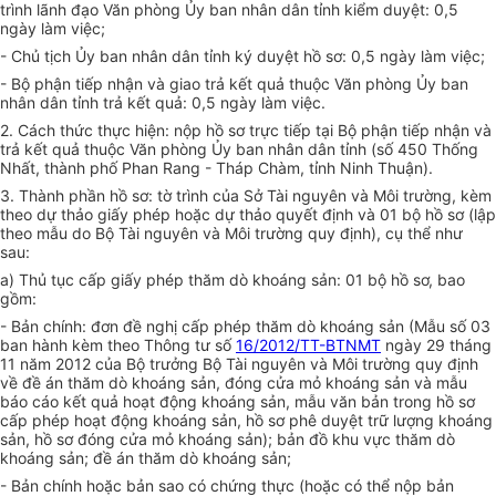
trình lãnh đạo Văn phòng Ủy ban nhân dân tỉnh kiểm duyệt: 0,5
ngày làm việc;
- Chủ tịch Ủy ban nhân dân tỉnh ký duyệt hồ sơ: 0,5 ngày làm việc;
- Bộ phận tiếp nhận và giao trả kết quả thuộc Văn phòng Ủy ban
nhân dân tỉnh trả kết quả: 0,5 ngày làm việc.
2. Cách thức thực hiện:
n
ộp hồ sơ trực tiếp tại Bộ phận tiếp nhận và
trả kết quả thuộc Văn phòng Ủy ban nhân dân tỉnh (số 450 Thống
Nhất, thành phố Phan Rang - Tháp Chàm, tỉnh Ninh Thuận).
3. Thành phần hồ sơ:
t
ờ trình của Sở Tài nguyên và Môi trường, kèm
theo dự thảo
g
iấy phép hoặc dự thảo
q
uyết định và 01 bộ hồ sơ (lập
theo mẫu do Bộ Tài nguyên và Môi trường quy định), cụ thể như
sau:
a) Thủ tục cấp giấy phép thăm dò khoáng sản: 01 bộ hồ sơ, bao
gồm:
- Bản chính:
đ
ơn đề nghị cấp phép thăm dò khoáng sản (Mẫu số 03
ban hành kèm theo Thông tư số
16/2012/TT-BTNMT
ngày 29 tháng
11 năm 2012 của Bộ trưởng Bộ Tài nguyên và Môi trường quy định
về đề án thăm dò khoáng sản, đóng cửa mỏ khoáng sản và mẫu
báo cáo kết quả hoạt động khoáng sản, mẫu văn bản trong hồ sơ
cấp phép hoạt động khoáng sản, hồ sơ phê duyệt trữ lượng khoáng
sản, hồ sơ đóng cửa mỏ khoáng sản); bản đồ khu vực thăm dò
khoáng sản; đề án thăm dò khoáng sản;
- Bản chính hoặc bản sao có chứng thực (hoặc có thể nộp bản