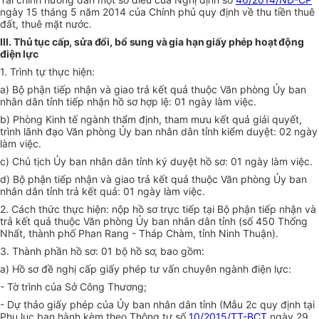
ngày 15 tháng 5 năm 2014 của Chính phủ quy định về thu tiền thuê
đất, thuê mặt nước.
III.
Thủ tục cấp, sửa đổi, bổ sung và gia hạn giấy phép hoạt động
điện lực
1. Trình tự thực hiện:
a) Bộ phận tiếp nhận và giao trả kết quả thuộc Văn phòng Ủy ban
nhân dân tỉnh tiếp nhận hồ sơ hợp lệ: 01 ngày
làm việc.
b) Phòng Kinh tế ngành thẩm định, tham mưu kết quả giải quyết,
trình
l
ãnh đạo Văn phòng Ủy ban nhân dân tỉnh kiểm duyệt: 02 ngày
làm việc.
c) Chủ tịch Ủy ban nhân dân tỉnh ký duyệt hồ sơ: 01 ngày làm việc.
d) Bộ phận tiếp nhận và giao trả kết quả thuộc Văn phòng Ủy ban
nhân dân tỉnh trả kết quả: 01 ngày làm việc.
2. Cách thức thực hiện:
n
ộp hồ sơ trực tiếp tại Bộ phận tiếp nhận và
trả kết quả thuộc Văn phòng Ủy ban nhân dân tỉnh (số 450 Thống
Nhất, thành phố Phan Rang - Tháp Chàm, tỉnh Ninh Thuận).
3. Thành phần hồ sơ: 01 bộ hồ sơ, bao gồm:
a) Hồ sơ đề nghị cấp giấy phép tư vấn chuyên ngành điện lực:
- Tờ trình của Sở Công Thương;
- Dự thảo
g
iấy phép của Ủy ban nhân dân tỉnh (Mẫu 2c quy định tại
Phụ lục ban hành kèm theo Thông tư số
10/2015/TT-BCT
ngày 29