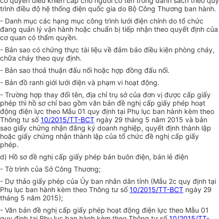
có quyền điều khiển cấp cho người có tên trong danh sách theo
q
uy
trình điều độ hệ thống điện quốc gia do Bộ Công Thương ban hành.
- Danh mục các hạng mục công trình lưới điện chính do tổ chức
đang quản lý vận hành hoặc chuẩn bị tiếp nhận theo quyết định của
cơ quan có thẩm quyền.
- Bản sao có chứng thực tài liệu về đảm bảo điều kiện phòng cháy,
chữa cháy theo quy định.
- Bản sao
thoả
thuận đấu nối hoặc
h
ợp đồng đấu nối.
- Bản đồ ranh giới lưới điện và phạm vi hoạt động.
- Trường hợp thay đổi tên, địa chỉ trụ sở của đơn vị được cấp giấy
phép thì hồ sơ chỉ bao gồm văn bản đề nghị cấp giấy phép hoạt
động điện lực theo Mẫu 01 quy định tại Phụ lục ban hành kèm theo
Thông tư số
10/2015/TT-BCT
ngày 29 tháng 5 năm 2015 và bản
sao
g
iấy chứng nhận đăng ký doanh nghiệp,
q
uyết định thành lập
hoặc
g
iấy chứng nhận thành lập của tổ chức đề nghị cấp giấy
phép.
d) Hồ sơ đề nghị cấp giấy phép bán buôn điện, bán lẻ điện
- Tờ trình của Sở Công Thương;
- Dự thảo
g
iấy phép của Ủy ban nhân dân tỉnh (Mẫu 2c quy định tại
Phụ lục ban hành kèm theo Thông tư số
10/2015/TT-BCT
ngày 29
tháng 5 năm 2015);
- Văn bản đề nghị cấp giấy phép hoạt động điện lực theo Mẫu 01
quy định tại Phụ lục ban hành kèm theo Thông tư số
10/2015/TT-