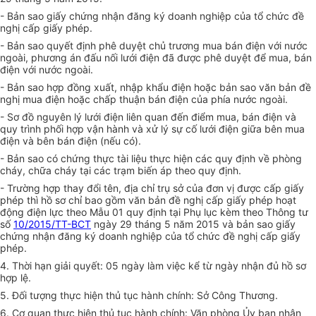
- Bản sao
g
iấy chứng nhận đăng ký doanh nghiệp của tổ chức đề
nghị cấp giấy phép.
- Bản sao
q
uyết định phê duyệt chủ trương mua bán điện với nước
ngoài, phương án đấu nối lưới điện đã được phê duyệt để mua, bán
điện với nước ngoài.
- Bản sao hợp đồng xuất, nhập khẩu điện hoặc bản sao văn bản đề
nghị mua điện hoặc chấp thuận bán điện của phía nước ngoài.
- Sơ đồ nguyên lý lưới điện liên quan đến điểm mua, bán điện và
q
uy trình phối hợp vận hành và xử lý sự cố lưới điện giữa bên mua
điện và bên bán điện (nếu có).
- Bản sao có chứng thực tài liệu thực hiện các quy định về phòng
cháy, chữa cháy tại các trạm biến áp theo quy định.
- Trường hợp thay đổi tên, địa chỉ trụ sở của đơn vị được cấp giấy
phép thì hồ sơ chỉ bao gồm văn bản đề nghị cấp giấy phép hoạt
động điện lực theo Mẫu 01 quy định tại Phụ lục kèm theo Thông tư
số
10/2015/TT-BCT
ngày 29 tháng 5 năm 2015 và bản sao
g
iấy
chứng nhận đăng ký doanh nghiệp của tổ chức đề nghị cấp giấy
phép.
4. Thời hạn giải quyết: 05 ngày làm việc kể từ ngày nhận đủ hồ sơ
hợp lệ.
5. Đối tượng thực hiện thủ tục hành chính: Sở Công Thương.
6. Cơ quan thực hiện thủ tục hành chính: Văn phòng Ủy ban nhân