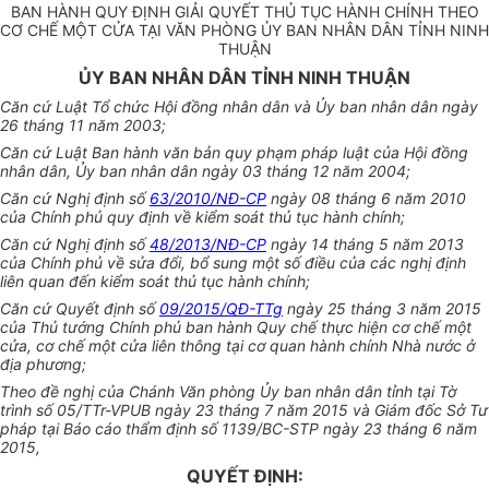
BAN HÀNH QUY ĐỊNH GIẢI QUYẾT THỦ TỤC HÀNH CHÍNH THEO
CƠ CHẾ MỘT CỬA TẠI VĂN PHÒNG ỦY BAN NHÂN DÂN TỈNH NINH
THUẬN
ỦY BAN NHÂN DÂN TỈNH NINH THUẬN
Căn cứ Luật Tổ chức Hội đồng nhân dân và Ủy ban nhân dân ngày
26 tháng 11 năm 2003;
Căn cứ Luật Ban hành văn bản quy phạm pháp luật của Hội đồng
nhân dân, Ủy ban nhân dân ngày 03 tháng 12 năm 2004;
Căn cứ Nghị định số
63/2010/NĐ-CP
ngày 08 tháng 6 năm 2010
của Chính phủ quy định về kiểm soát thủ tục hành chính;
Căn cứ Nghị định số
48/2013/NĐ-CP
ngày 14 tháng 5 năm 2013
của Chính phủ về sửa đổi, bổ sung một số điều của các nghị định
liên quan đến kiểm soát thủ tục hành chính;
Căn cứ Quyết định số
09/2015/QĐ-TTg
ngày 25 tháng 3 năm 2015
của Thủ tướng Chính phủ ban hành Quy chế thực hiện cơ chế một
cửa, cơ chế một cửa liên thông tại cơ quan hành chính Nhà nước ở
địa phương;
Theo đề nghị của Chánh Văn phòng Ủy ban nhân dân tỉnh tại Tờ
trình số 05/TTr-VPUB ngày 23 tháng 7 năm 2015 và Giám đốc Sở Tư
pháp tại Báo cáo thẩm định số 1139/BC-STP ngày 23 tháng 6 năm
2015,
QUYẾT ĐỊNH: