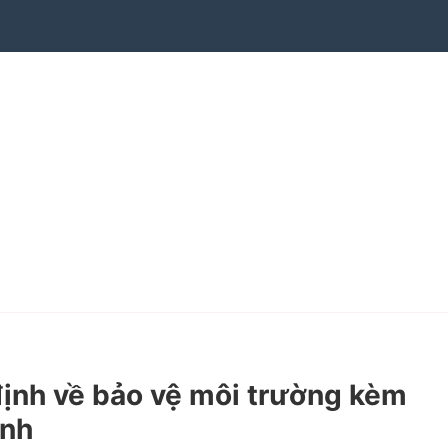
ịnh về bảo vệ môi trường kèm
ành