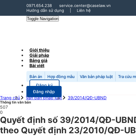
0971.654.238
service.center@caselaw.vn
Hướng dẫn sử dụng
|
Liên hệ
Toggle Navigation
Giới thiệu
Giải pháp
Bảng giá
Bài viết
Bản án
Hợp đồng mẫu
Văn bản pháp luật
Tra cứu 
Đăng ký
Đăng nhập
Trang chủ
Văn bản pháp luật
39/2014/QĐ-UBND
Thông tin văn bản
507
0
Quyết định số 39/2014/QĐ-UBND
theo Quyết định 23/2010/QĐ-UB