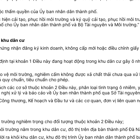
huộc thẩm quyền của Ủy ban nhân dân thành phố.
ện cải tạo, phục hồi môi trường và ký quỹ cải tạo, phục hồi môi trư
phố cho Ủy ban nhân dân thành phố và Bộ Tài nguyên và Môi trường.”
 khu dân cư
hứng nhận đăng ký kinh doanh, không cấp mới hoặc điều chỉnh giấy 
ịnh tại khoản 1 Điều này đang hoạt động trong khu dân cư gây ô nh
ảo vệ môi trường, nghiêm cấm không được xả chất thải chưa qua xử l
uá quy chuẩn, tiêu chuẩn cho phép.
ch các cơ sở thuộc khoản 2 Điều này, phân loại tình trạng ô nhiễm, 
ề nghị xử lý và báo cáo về Ủy ban nhân thành phố qua Sở Tài nguyên
 Công thương, Kế hoạch và Đầu tư và các cơ quan, đơn vị liên quan n
i trường nghiêm trọng cho đối tượng thuộc khoản 2 Điều này;
ôi trường nằm trong khu dân cư, đô thị trên địa bàn thành phố Đà N
dời ra khỏi khu dân cư, khu đô thị trình Ủy ban nhân dân thành phố b