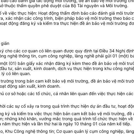
g báo cáo đánh giá tác động môi trường, đề án bảo vệ môi trường ch
ơ sở thuộc thẩm quyền phê duyệt của Bộ Tài nguyên và Môi trường.
 về việc thực hiện: Hoạt động thẩm định báo cáo đánh giá môi trườn
tra, xác nhận các công trình, biện pháp bảo vệ môi trường theo báo 
 hoạt động đăng ký và kiểm tra thực hiện đề án bảo vệ môi trường đ
 giản
ý cho các cơ quan có liên quan được quy định tại Điều 34 Nghị địn
ông nghệ thông tin, cụm công nghiệp, làng nghề phải gửi 01 (một) b
gửi một (01) bản giấy xác nhận đăng ký kèm theo đề án bảo vệ môi t
ầu tư, sản xuất, kinh doanh, dịch vụ thực hiện trong khu công ngh
lý có liên quan.
i trường trong bản cam kết bảo vệ môi trường, đề án bảo vệ môi trư
hoạt động sản xuất, kinh doanh.
chủ cơ sở hoặc các tổ chức, cá nhân liên quan đến việc thực hiện cá
thời các sự cố xảy ra trong quá trình thực hiện dự án đầu tư, hoạt đ
ng ký và kiểm tra việc thực hiện bản cam kết bảo vệ môi trường, đề 
ản; những khó khăn, vướng mắc trong quá trình tổ chức thực hiện v
 năm thực hiện và lần thứ hai là ngày 10 tháng 01 của năm kế tiếp.
o, Khu Công nghệ thông tin; Cơ quan quản lý cụm công nghiệp, làn