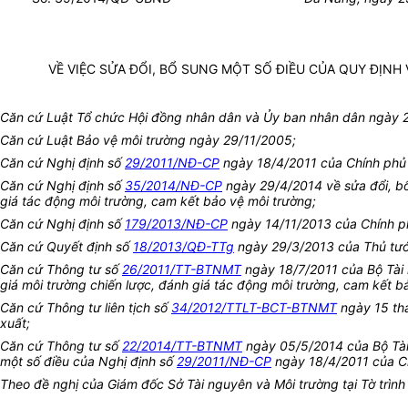
VỀ VIỆC SỬA ĐỔI, BỔ SUNG MỘT SỐ ĐIỀU CỦA QUY ĐỊN
Căn cứ Luật Tổ chức Hội đồng nhân dân và Ủy ban nhân dân ngày 
Căn cứ Luật Bảo vệ môi trường ngày 29/11/2005;
Căn cứ Nghị định số
29/2011/NĐ-CP
ngày 18/4/2011 của Chính phủ q
Căn cứ Nghị định số
35/2014/NĐ-CP
ngày 29/4/2014 về sửa đổi, bổ
giá tác động môi trường, cam kết bảo vệ môi trường;
Căn cứ Nghị định số
179/2013/NĐ-CP
ngày 14/11/2013 của Chính ph
Căn cứ Quyết định số
18/2013/QĐ-TTg
ngày 29/3/2013 của Thủ tướng
Căn cứ Thông tư số
26/2011/TT-BTNMT
ngày 18/7/2011 của Bộ Tài 
giá môi trường chiến lược, đánh giá tác động môi trường, cam kết b
Căn cứ Thông tư liên tịch số
34/2012/TTLT-BCT-BTNMT
ngày 15 thá
xuất;
Căn cứ Thông tư số
22/2014/TT-BTNMT
ngày 05/5/2014 của Bộ Tài
một số điều của Nghị định số
29/2011/NĐ-CP
ngày 18/4/2011 của Ch
Theo đề nghị của Giám đốc Sở Tài nguyên và Môi trường tại Tờ trì