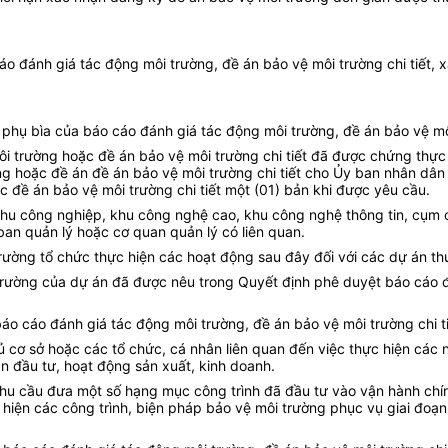
o đánh giá tác động môi trường, đề án bảo vệ môi trường chi tiết, 
phụ bìa của báo cáo đánh giá tác động môi trường, đề án bảo vệ môi
ôi trường hoặc đề án bảo vệ môi trường chi tiết đã được chứng thự
g hoặc đề án đề án bảo vệ môi trường chi tiết cho Ủy ban nhân dân 
 đề án bảo vệ môi trường chi tiết một (01) bản khi được yêu cầu.
khu công nghiệp, khu công nghệ cao, khu công nghệ thông tin, cụm 
ban quản lý hoặc cơ quan quản lý có liên quan.
rường tổ chức thực hiện các hoạt động sau đây đối với các dự án t
 trường của dự án đã được nêu trong Quyết định phê duyệt báo cáo đ
 báo cáo đánh giá tác động môi trường, đề án bảo vệ môi trường chi 
hủ cơ sở hoặc các tổ chức, cá nhân liên quan đến việc thực hiện các
án đầu tư, hoạt động sản xuất, kinh doanh.
nhu cầu đưa một số hạng mục công trình đã đầu tư vào vận hành chín
c hiện các công trình, biện pháp bảo vệ môi trường phục vụ giai đo