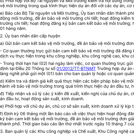
đ) Phối hợp với Bộ Tài nguyên và Môi trường kiểm tra nội dung tron
vệ môi trường trong quá trình thực hiện dự án đối với các dự án, c
e) Báo cáo Bộ Tài nguyên và Môi trường, Ủy ban nhân dân thành phố
động môi trường, đề án bảo vệ môi trường chi tiết; hoạt động kiểm 
trường chi tiết; hoạt động đăng ký bản cam kết bảo vệ môi trường;
01 hàng năm.
2. Ủy ban nhân dân cấp huyện
a) Gửi bản cam kết bảo vệ môi trường, đề án bảo vệ môi trường đơn
- Cơ quan thường trực gửi bản cam kết bảo vệ môi trường đã đăng k
dịch vụ thực hiện trong khu công nghiệp, khu công nghệ cao, khu c
- Trong thời hạn hai (02) hai ngày làm việc, cơ quan thường trực 
định tại Điều 20 Thông tư số
01/2012/TT-BTNMT
Trường hợp dự án đ
làng nghề phải gửi một (01) bản cho ban quản lý hoặc cơ quan quản 
d) Kiểm tra và đánh giá kết quả thực hiện các biện pháp bảo vệ mô
hành về bảo vệ môi trường trong quá trình thực hiện dự án đầu tư, 
đ) Tiếp nhận và xử lý các ý kiến đề xuất, kiến nghị của chủ dự án, 
án đầu tư, hoạt động sản xuất, kinh doanh.
e) Phối hợp với chủ dự án, chủ cơ sở sản xuất, kinh doanh xử lý kịp 
f) Định kỳ 06 tháng một lần báo cáo về việc thực hiện hoạt động đă
ký bản cam kết bảo vệ môi trường, đề án bảo vệ môi trường đơn gi
thành phố. Thời gian báo cáo lần thứ nhất trước ngày 10 tháng 7 của
3. Ban quản lý các Khu công nghiệp và Chế xuất, Khu Công nghệ ca