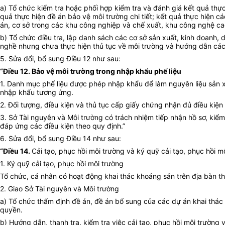
a) Tổ chức kiểm tra hoặc phối hợp kiểm tra và đánh giá kết quả th
quả thực hiện đề án bảo vệ môi trường chi tiết; kết quả thực hiện 
án, cơ sở trong các khu công nghiệp và chế xuất, khu công nghệ ca
b) Tổ chức điều tra, lập danh sách các cơ sở sản xuất, kinh doanh
nghề nhưng chưa thực hiện thủ tục về môi trường và hướng dẫn các cơ
5. Sửa đổi, bổ sung Điều 12 như sau:
“Điều 12. Bảo vệ môi trường trong nhập khẩu phế liệu
1. Danh mục phế liệu được phép nhập khẩu để làm nguyên liệu sản 
nhập khẩu tương ứng.
2. Đối tượng, điều kiện và thủ tục cấp giấy chứng nhận đủ điều kiện 
3. Sở Tài nguyên và Môi trường có trách nhiệm tiếp nhận hồ sơ, ki
đáp ứng các điều kiện theo quy định.”
6. Sửa đổi, bổ sung Điều 14 như sau:
“Điều 14.
C
ải tạo, phục hồi môi trường và ký quỹ cải tạo, phục hồi 
1. Ký quỹ cải tạo, phục hồi môi trường
Tổ chức, cá nhân có hoạt động khai thác khoáng sản trên địa bàn th
2. Giao Sở Tài nguyên và Môi trường
a) Tổ chức thẩm định đề án, đề án bổ sung của các dự án khai thác
quyền.
b) Hướng dẫn, thanh tra, kiểm tra việc cải tạo, phục hồi môi trườn