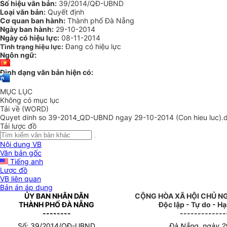
Số hiệu văn bản:
39/2014/QĐ-UBND
Loại văn bản:
Quyết định
Cơ quan ban hành:
Thành phố Đà Nẵng
Ngày ban hành:
29-10-2014
Ngày có hiệu lực:
08-11-2014
Đang có hiệu lực
Tình trạng hiệu lực:
Ngôn ngữ:
Định dạng văn bản hiện có:
MỤC LỤC
Không có mục lục
Tải về (WORD)
Quyet dinh so 39-2014_QD-UBND ngay 29-10-2014 (Con hieu luc).
Tải lược đồ
Nội dung VB
Văn bản gốc
Tiếng anh
Lược đồ
VB liên quan
Bản án áp dụng
ỦY BAN NHÂN DÂN
CỘNG HÒA XÃ HỘI CHỦ N
THÀNH PHỐ ĐÀ NẴNG
Độc lập - Tự do - H
--------
-------------
Số:
39
/201
4
/QĐ-UBND
Đà Nẵng, ngày 2