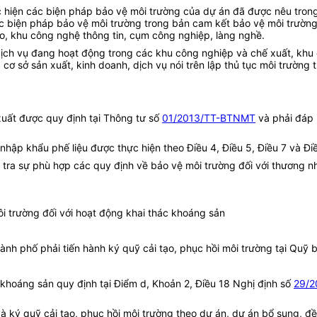
ực hiện các biện pháp bảo vệ môi trường của dự án đã được nêu tron
các biện pháp bảo vệ môi trường trong bản cam kết bảo vệ môi trườn
o, khu công nghệ thông tin, cụm công nghiệp, làng nghề.
, dịch vụ đang hoạt động trong các khu công nghiệp và chế xuất, kh
 sở sản xuất, kinh doanh, dịch vụ nói trên lập thủ tục môi trường t
xuất được quy định tại Thông tư số
01/2013/TT-BTNMT
và phải đáp 
nhập khẩu phế liệu được thực hiện theo Điều 4, Điều 5, Điều 7 và Điề
ểm tra sự phù hợp các quy định về bảo vệ môi trường đối với thương
môi trường đối với hoạt động khai thác khoáng sản
ành phố phải tiến hành ký quỹ cải tạo, phục hồi môi trường tại Quỹ
 khoáng sản quy định tại Điểm d, Khoản 2, Điều 18 Nghị định số
29/2
g và ký quỹ cải tạo, phục hồi môi trường theo dự án, dự án bổ sung