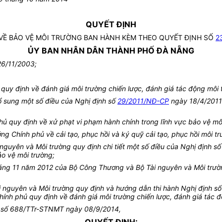
QUYẾT ĐỊNH
H VỀ BẢO VỆ MÔI TRƯỜNG BAN HÀNH KÈM THEO QUYẾT ĐỊNH SỐ
2
ỦY BAN NHÂN DÂN THÀNH PHỐ ĐÀ NẴNG
26/11/2003;
uy định về đánh giá môi trường chiến lược, đánh giá tác động môi 
 sung một số điều của Nghị định số
29/2011/NĐ-CP
ngày 18/4/2011 
ủ quy định về xử phạt vi phạm hành chính trong lĩnh vực bảo vệ mô
 Chính phủ về cải tạo, phục hồi và ký quỹ cải tạo, phục hồi môi tr
nguyên và Môi trường quy định chi tiết một số điều của Nghị định s
ảo vệ môi trường;
ng 11 năm 2012 của Bộ Công Thương và Bộ Tài nguyên và Môi trường
 nguyên và Môi trường quy định và hướng dẫn thi hành Nghị định s
ính phủ quy định về đánh giá môi trường chiến lược, đánh giá tác đ
nh số 688/TTr-STNMT ngày 08/9/2014,