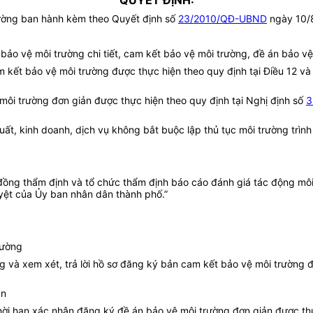
QUYẾT ĐỊNH:
rường ban hành kèm theo Quyết định số
23/2010/QĐ-UBND
ngày 10/8
bảo vệ môi trường chi tiết, cam kết bảo vệ môi trường, đề án bảo v
m kết bảo vệ môi trường được thực hiện theo quy định tại Điều 12 và
ệ môi trường đơn giản được thực hiện theo quy định tại Nghị định số
3
ất, kinh doanh, dịch vụ không bắt buộc lập thủ tục môi trường trìn
ồng thẩm định và tổ chức thẩm định báo cáo đánh giá tác động môi t
uyệt của Ủy ban nhân dân thành phố.”
rường
 và xem xét, trả lời hồ sơ đăng ký bản cam kết bảo vệ môi trường đ
ản
thời hạn xác nhận đăng ký đề án bảo vệ môi trường đơn giản được thự