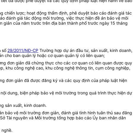
i tiết đã được phê duyệt và các quy định pháp luật hiện hành về bảo
g chiến lược; hoạt động thẩm định, phê duyệt báo cáo đánh giá tác
cáo đánh giá tác động môi trường, việc thực hiện đề án bảo vệ môi
ơn giản của năm trước trên địa bàn thành phố trước ngày 15 tháng
h số
29/2011/NĐ-CP
Trường hợp dự án đầu tư, sản xuất, kinh doanh,
ản cho ban quản lý hoặc cơ quan quản lý có liên quan;
rường đơn giản đã chứng thực cho các cơ quan có liên quan được quy
iệp, khu công nghệ cao, khu công nghệ thông tin, cụm công nghiệp,
ờng đơn giản đã được đăng ký và các quy định của pháp luật hiện
c nội dung, biện pháp bảo vệ môi trường trong quá trình thực hiện dự
ộng sản xuất, kinh doanh.
án bảo vệ môi trường đơn giản, đánh giá tình hình tuân thủ sau đăng
ề Sở Tài nguyên và Môi trường tổng hợp báo cáo Ủy ban nhân dân
g nghề.