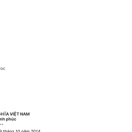
doc
GHĨA VIỆT NAM
ạnh phúc
--
9 tháng 10 năm 2014