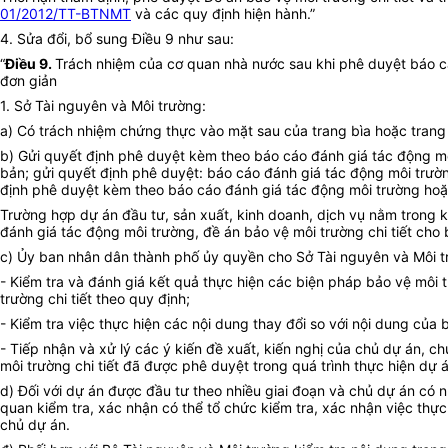
01/2012/TT-BTNMT
và các quy định hiện hành.”
4. Sửa đổi, bổ sung Điều 9 như sau:
“
Điều 9.
Trách nhiệm của cơ quan nhà nước sau khi phê duyệt báo cá
đơn giản
1. Sở Tài nguyên và Môi trường:
a) Có trách nhiệm chứng thực vào mặt sau của trang bìa hoặc trang 
b) Gửi quyết định phê duyệt kèm theo báo cáo đánh giá tác động m
bản; gửi quyết định phê duyệt: báo cáo đánh giá tác động môi trườn
định phê duyệt kèm theo báo cáo đánh giá tác động môi trường hoặc
Trường hợp dự án đầu tư, sản xuất, kinh doanh, dịch vụ nằm trong 
đánh giá tác động môi trường, đề án bảo vệ môi trường chi tiết cho 
c) Ủy ban nhân dân thành phố ủy quyền cho Sở Tài nguyên và Môi t
- Kiểm tra và đánh giá kết quả thực hiện các biện pháp bảo vệ môi
trường chi tiết theo quy định;
- Kiểm tra việc thực hiện các nội dung thay đổi so với nội dung của
- Tiếp nhận và xử lý các ý kiến đề xuất, kiến nghị của chủ dự án, c
môi trường chi tiết đã được phê duyệt trong quá trình thực hiện dự 
d) Đối với dự án được đầu tư theo nhiều giai đoạn và chủ dự án có 
quan kiểm tra, xác nhận có thể tổ chức kiểm tra, xác nhận việc thự
chủ dự án.