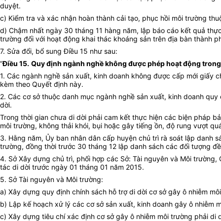
duyệt.
c) Kiểm tra và xác nhận hoàn thành cải tạo, phục hồi môi trường t
d) Chậm nhất ngày 30 tháng 11 hàng năm, lập báo cáo kết quả thực hi
trường đối với hoạt động khai thác khoáng sản trên địa bàn thành 
7. Sửa đổi, bổ sung Điều 15 như sau:
“
Điều 15.
Quy định ngành nghề không được phép hoạt động trong
1. Các ngành nghề sản xuất, kinh doanh không được cấp mới giấy c
kèm theo Quyết định này.
2. Các cơ sở thuộc danh mục ngành nghề sản xuất, kinh doanh quy đ
dời.
Trong thời gian chưa di dời phải cam kết thực hiện các biện pháp b
môi trường, không thải khói, bụi hoặc gây tiếng ồn, độ rung vượt q
3. Hằng năm, Ủy ban nhân dân cấp huyện chủ trì rà soát lập danh sá
trường, đồng thời trước 30 tháng 12 lập danh sách các đối tượng đ
4. Sở Xây dựng chủ trì, phối hợp các Sở: Tài nguyên và Môi trường,
tác di dời trước ngày 01 tháng 01 năm 2015.
5. Sở Tài nguyên và Môi trường:
a) Xây dựng quy định chính sách hỗ trợ di dời cơ sở gây ô nhiễm mô
b) Lập kế hoạch xử lý các cơ sở sản xuất, kinh doanh gây ô nhiễm m
c) Xây dựng tiêu chí xác định cơ sở gây ô nhiễm môi trường phải di 