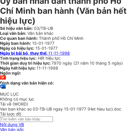
Ủy ban nhân dân thành phố Hồ
Chí Minh ban hành (Văn bản hết
hiệu lực)
Số hiệu văn bản:
03/TB-UB
Loại văn bản:
Văn bản khác
Cơ quan ban hành:
Thành phố Hồ Chí Minh
Ngày ban hành:
15-01-1977
Ngày có hiệu lực:
15-01-1977
Ngày bị bãi bỏ, thay thế:
11-11-1998
Hết hiệu lực
Tình trạng hiệu lực:
Thời gian duy trì hiệu lực:
7970 ngày
(
21 năm
10 tháng
5 ngày
)
Ngày hết hiệu lực:
11-11-1998
Ngôn ngữ:
Định dạng văn bản hiện có:
MỤC LỤC
Không có mục lục
Tải về (WORD)
Van ban khac so 03-TB-UB ngay 15-01-1977 (Het hieu luc).doc
Tải lược đồ
Nội dung VB
Văn bản gốc