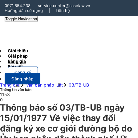
0971.654.238
service.center@caselaw.vn
Hướng dẫn sử dụng
|
Liên hệ
Toggle Navigation
Giới thiệu
Giải pháp
Bảng giá
Bài viết
Đăng ký
Đăng nhập
Trang chủ
Văn bản pháp luật
03/TB-UB
Thông tin văn bản
1153
0
Thông báo số 03/TB-UB ngày
15/01/1977 Về việc thay đổi
đăng ký xe cơ giới đường bộ do