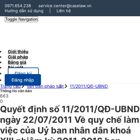
0971.654.238
service.center@caselaw.vn
Hướng dẫn sử dụng
|
Liên hệ
Toggle Navigation
Giới thiệu
Giải pháp
Bảng giá
Bài viết
Đăng ký
Đăng nhập
Trang chủ
Văn bản pháp luật
11/2011/QĐ-UBND
Thông tin văn bản
663
0
Quyết định số 11/2011/QĐ-UBND
ngày 22/07/2011 Về quy chế làm
việc của Uỷ ban nhân dân khoá