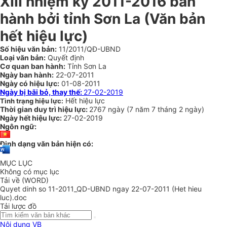
XIII nhiệm kỳ 2011-2016 ban
hành bởi tỉnh Sơn La (Văn bản
hết hiệu lực)
Số hiệu văn bản:
11/2011/QĐ-UBND
Loại văn bản:
Quyết định
Cơ quan ban hành:
Tỉnh Sơn La
Ngày ban hành:
22-07-2011
Ngày có hiệu lực:
01-08-2011
Ngày bị bãi bỏ, thay thế:
27-02-2019
Hết hiệu lực
Tình trạng hiệu lực:
Thời gian duy trì hiệu lực:
2767 ngày
(
7 năm
7 tháng
2 ngày
)
Ngày hết hiệu lực:
27-02-2019
Ngôn ngữ:
Định dạng văn bản hiện có:
MỤC LỤC
Không có mục lục
Tải về (WORD)
Quyet dinh so 11-2011_QD-UBND ngay 22-07-2011 (Het hieu
luc).doc
Tải lược đồ
Nội dung VB